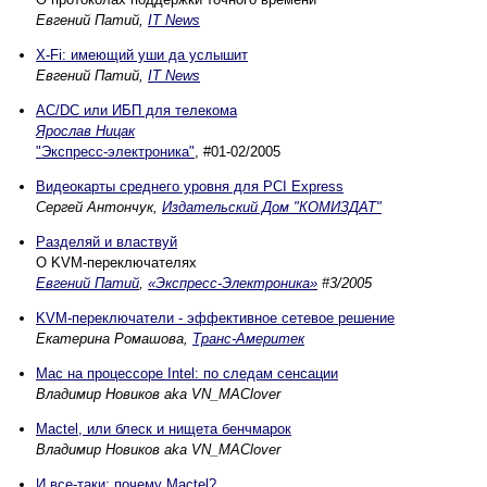
Евгений Патий,
IT News
X-Fi: имеющий уши да услышит
Евгений Патий,
IT News
AC/DC или ИБП для телекома
Ярослав Ницак
"Экспресс-электроника"
, #01-02/2005
Видеокарты среднего уровня для PCI Express
Сергей Антончук,
Издательский Дом "КОМИЗДАТ"
Разделяй и властвуй
О KVM-переключателях
Евгений Патий
,
«Экспресс-Электроника»
#3/2005
KVM-переключатели - эффективное сетевое решение
Екатерина Ромашова,
Транс-Америтек
Mac на процессоре Intel: по следам сенсации
Владимир Новиков aka VN_MAClover
Mactel, или блеск и нищета бенчмарок
Владимир Новиков aka VN_MAClover
И все-таки: почему Mactel?