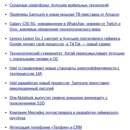
Складные смартфоны: будущее мобильных технологий
Проблемы Samsung и новая мощная ТВ-приставка от Amazon
Galaxy C55 5G, нововведения в WhatsApp, новинки от Twitch и
Vivo: значимые обновления технологического мира
Lenovo Legion Go 2 смотрит в будущее портативного гейминга,
Google делает свой процессор, а TikTok — новый сервис
Технологический суверенитет: Китай переосмысливает будущее
с локальными чипами и ОС
Intel устанавливает новые стандарты энергоэффективности с
техпроцессом 14A
Intel разработал новый процессор, Samsung представил
революционный дисплей
One-Notebook выпустит первую внешнюю видеокарту с
подключением SSD
Компания Mercedes поучаствовала в разработке геймерского
ноутбука
Интеграция телефонии «Телфин» и CRM