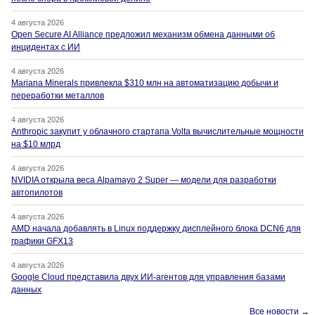
4 августа 2026
Open Secure AI Alliance предложил механизм обмена данными об
инцидентах с ИИ
4 августа 2026
Mariana Minerals привлекла $310 млн на автоматизацию добычи и
переработки металлов
4 августа 2026
Anthropic закупит у облачного стартапа Volta вычислительные мощности
на $10 млрд
4 августа 2026
NVIDIA открыла веса Alpamayo 2 Super — модели для разработки
автопилотов
4 августа 2026
AMD начала добавлять в Linux поддержку дисплейного блока DCN6 для
графики GFX13
4 августа 2026
Google Cloud представила двух ИИ-агентов для управления базами
данных
Все новости →