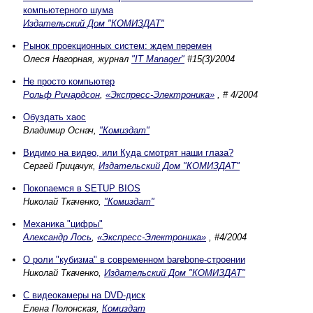
компьютерного шума
Издательский Дом "КОМИЗДАТ"
Рынок проекционных систем: ждем перемен
Олеся Нагорная, журнал
"IT Manager"
#15(3)/2004
Не просто компьютер
Рольф Ричардсон
,
«Экспресс-Электроника»
, # 4/2004
Обуздать хаос
Владимир Оснач,
"Комиздат"
Видимо на видео, или Куда смотрят наши глаза?
Сергей Грицачук,
Издательский Дом "КОМИЗДАТ"
Покопаемся в SETUP BIOS
Николай Ткаченко,
"Комиздат"
Механика "цифры"
Александр Лось
,
«Экспресс-Электроника»
, #4/2004
О роли "кубизма" в современном barebone-строении
Николай Ткаченко,
Издательский Дом "КОМИЗДАТ"
С видеокамеры на DVD-диск
Елена Полонская,
Комиздат