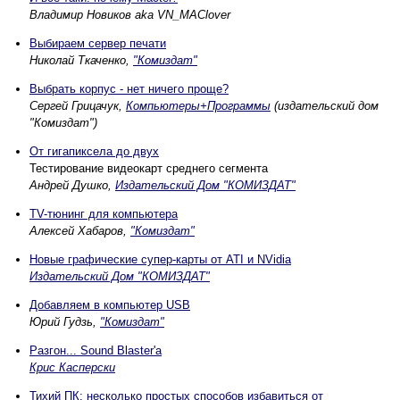
Владимир Новиков aka VN_MAClover
Выбираем сервер печати
Николай Ткаченко,
"Комиздат"
Выбрать корпус - нет ничего проще?
Сергей Грицачук,
Компьютеры+Программы
(издательский дом
"Комиздат")
От гигапиксела до двух
Тестирование видеокарт среднего сегмента
Андрей Душко,
Издательский Дом "КОМИЗДАТ"
TV-тюнинг для компьютера
Алексей Хабаров,
"Комиздат"
Новые графические супер-карты от ATI и NVidia
Издательский Дом "КОМИЗДАТ"
Добавляем в компьютер USB
Юрий Гудзь,
"Комиздат"
Разгон... Sound Blaster'а
Крис Касперски
Тихий ПК: несколько простых способов избавиться от