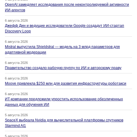
OpenAI замедляет исследования после неконтролируемой активности
ИИ-агентов
6 августа 2026
Джефф Дин и ведущие исследователи Google создадут ИИ-стартап
Discovery Loop
6 августа 2026
Mistral выпустила Shieldstral — модель на 3 млрд параметров для
адаптивной модерации
6 августа 2026
Правительство создало рабочую группу по ИИ и авторскому праву
6 августа 2026
Moove привлекла $250 млн для развития инфраструктуры роботакси
6 августа 2026
ИТ-компании предложили упростить использование обезличенных
данных для обучения ИИ
5 августа 2026
SpaceX выбрала Nvidia для вычислительной платформы спутников
Starmind AI1
5 августа 2026