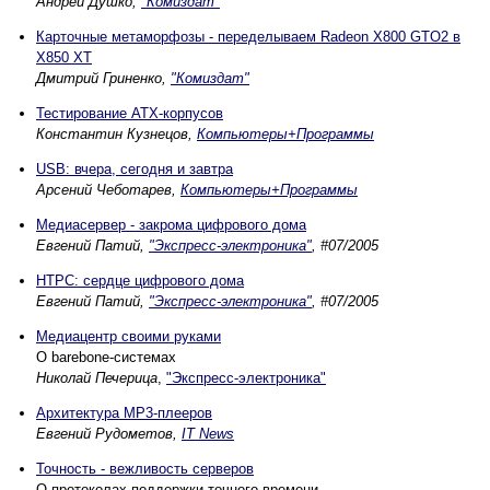
Андрей Душко,
"Комиздат"
Карточные метаморфозы - переделываем Radeon X800 GTO2 в
X850 XT
Дмитрий Гриненко,
"Комиздат"
Тестирование ATX-корпусов
Константин Кузнецов,
Компьютеры+Программы
USB: вчера, сегодня и завтра
Арсений Чеботарев,
Компьютеры+Программы
Медиасервер - закрома цифрового дома
Евгений Патий,
"Экспресс-электроника"
, #07/2005
HTPC: сердце цифрового дома
Евгений Патий,
"Экспресс-электроника"
, #07/2005
Медиацентр своими руками
О barebone-системах
Николай Печерица
,
"Экспресс-электроника"
Архитектура MP3-плееров
Евгений Рудометов,
IT News
Точность - вежливость серверов
О протоколах поддержки точного времени