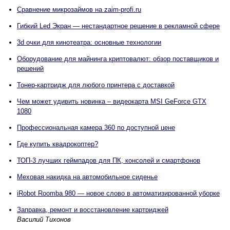
Сравнение микрозаймов на zaim-profi.ru
Гибкий Led Экран — нестандартное решение в рекламной сфере
3d очки для кинотеатра: основные технологии
Оборудование для майнинга криптовалют: обзор поставщиков и
решений
Тонер-картридж для любого принтера с доставкой
Чем может удивить новинка – видеокарта MSI GeForce GTX
1080
Профессиональная камера 360 по доступной цене
Где купить квадрокоптер?
ТОП-3 лучших геймпадов для ПК, консолей и смартфонов
Меховая накидка на автомобильное сиденье
iRobot Roomba 980 — новое слово в автоматизированной уборке
Заправка, ремонт и восстановление картриджей
Василий Тихонов