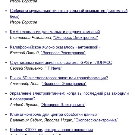
Игорь Борисов
Собираем музыкально-кинотеатральный компьютер (системный
блок)
Игорь Борисов
KVM-технологии для малых и средних компаний
Екатерина Ромашова
,
"Экспресс Электроника"
Калифорнийское яблоко оказалось «антоновкой»
Евгений Патий
,
"Экспресс Электроника"
Спутниковые навигационные системы GPS и ГЛОНАСС
Сергей Ярошенко
,
"IT News"
Рынок 3D-акселераторов: закат или трансформация?
Александр Лось
,
"Экспресс Электроника"
Управление электропитанием: когда вы последний раз заходили
в серверную?
Андрей Шуклин
,
"Экспресс Электроника"
Климат-контроль для центра обработки данных
Валентин Седых, Ярослав Ницак
,
"Экспресс-электроника"
Radeon X1000: видеокарты нового поколения