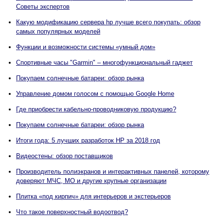
Советы экспертов
Какую модификацию сервера hp лучше всего покупать: обзор
самых популярных моделей
Функции и возможности системы «умный дом»
Спортивные часы "Garmin" – многофункциональный гаджет
Покупаем солнечные батареи: обзор рынка
Управление домом голосом с помощью Google Home
Где приобрести кабельно-проводниковую продукцию?
Покупаем солнечные батареи: обзор рынка
Итоги года: 5 лучших разработок HP за 2018 год
Видеостены: обзор поставщиков
Производитель полиэкранов и интерактивных панелей, которому
доверяют МЧС, МО и другие крупные организации
Плитка «под кирпич» для интерьеров и экстерьеров
Что такое поверхностный водоотвод?