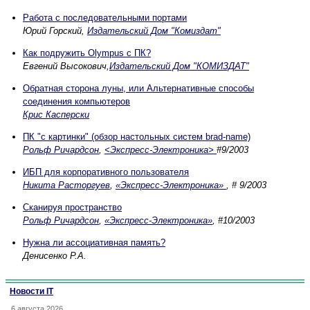
Работа с последовательными портами
Юрий Горский,
Издательский Дом "Комиздат"
Как подружить Olympus c ПК?
Евгений Высокович,
Издательский Дом "КОМИЗДАТ"
Обратная сторона луны, или Альтернативные способы
соединения компьютеров
Крис Касперски
ПК "с картинки" (обзор настольных систем brad-name)
Рoльф Ричардсон
,
<Экспресс-Электроника>
#9/2003
ИБП для корпоративного пользователя
Никита Расторгуев
,
«Экспресс-Электроника»
, # 9/2003
Сканируя пространство
Рольф Ричардсон
,
«Экспресс-Электроника»
, #10/2003
Нужна ли ассоциативная память?
Денисенко Р.А.
Новости IT
6 августа 2026