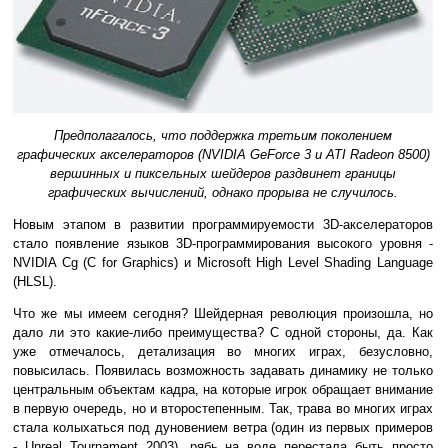
Предполагалось, что поддержка третьим поколением
графических акселераторов (NVIDIA GeForce 3 и ATI Radeon 8500)
вершинных и пиксельных шейдеров раздвинет границы
графических вычислений, однако прорыва не случилось.
Новым этапом в развитии программируемости 3D-акселераторов
стало появление языков 3D-программирования высокого уровня -
NVIDIA Cg (С for Graphics) и Microsoft High Level Shading Language
(HLSL).
Что же мы имеем сегодня? Шейдерная революция произошла, но
дало ли это какие-либо преимущества? С одной стороны, да. Как
уже отмечалось, детализация во многих играх, безусловно,
повысилась. Появилась возможность задавать динамику не только
центральным объектам кадра, на которые игрок обращает внимание
в первую очередь, но и второстепенным. Так, трава во многих играх
стала колыхаться под дуновением ветра (один из первых примеров
- Unreal Tournament 2003), рябь на воде перестала быть просто