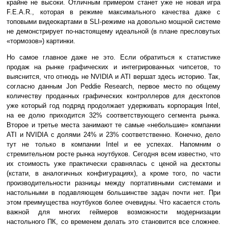
крайне не высоки. Отличным примером станет уже не новая игра
F.E.A.R., которая в режиме максимального качества даже с
топовыми видеокартами в SLI-режиме на довольно мощной системе
не демонстрирует по-настоящему идеальной (в плане пресловутых
«тормозов») картинки.
Но самое главное даже не это. Если обратиться к статистике
продаж на рынке графических и интегрированных чипсетов, то
выяснится, что отнюдь не NVIDIA и ATI вершат здесь историю. Так,
согласно данным Jon Peddie Research, первое место по общему
количеству проданных графических контроллеров для десктопов
уже который год подряд продолжает удерживать корпорация Intel,
на ее долю приходится 32% соответствующего сегмента рынка.
Второе и третье места занимают те самые «небольшие» компании
ATI и NVIDIA с долями 24% и 23% соответственно. Конечно, дело
тут не только в компании Intel и ее успехах. Напомним о
стремительном росте рынка ноутбуков. Сегодня всем известно, что
их стоимость уже практически сравнялась с ценой на десктопы
(кстати, в аналогичных конфигурациях), а кроме того, по части
производительности разницы между портативными системами и
настольными в подавляющем большинстве задач почти нет. При
этом преимущества ноутбуков более очевидны. Что касается столь
важной для многих геймеров возможности модернизации
настольного ПК, со временем делать это становится все сложнее.