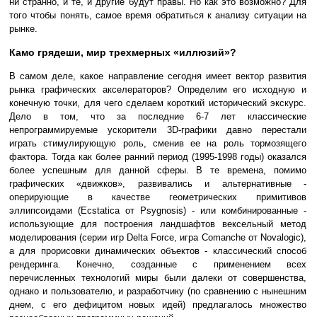
ни странно, и те, и другие будут правы. Но как это возможно? Для
того чтобы понять, самое время обратиться к анализу ситуации на
рынке.
Камо грядеши, мир трехмерных «иллюзий»?
В самом деле, какое направление сегодня имеет вектор развития
рынка графических акселераторов? Определим его исходную и
конечную точки, для чего сделаем короткий исторический экскурс.
Дело в том, что за последние 6-7 лет классические
непрограммируемые ускорители 3D-графики давно перестали
играть стимулирующую роль, сменив ее на роль тормозящего
фактора. Тогда как более ранний период (1995-1998 годы) оказался
более успешным для данной сферы. В те времена, помимо
графических «движков», развивались и альтернативные -
оперирующие в качестве геометрических примитивов
эллипсоидами (Ecstatica от Psygnosis) - или комбинированные -
использующие для построения ландшафтов вексельный метод
моделирования (серии игр Delta Force, игра Соmanche от Novalogic),
а для прорисовки динамических объектов - классический способ
рендеринга. Конечно, созданные с применением всех
перечисленных технологий миры были далеки от совершенства,
однако и пользователю, и разработчику (по сравнению с нынешним
днем, с его дефицитом новых идей) предлагалось множество