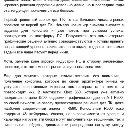
игрового решения пророчили довольно давно, но в последние годы
эта тенденция проявляется все больше.
Первый тревожный звонок для ПК - отказ большого числа игровых
проектов от версий для ПК. Немало новых игр сначала выходят в
издании для консолей и уже потом, при условии успеха,
портируются на платформу PC. Получается, что компьютерные
графические решения активно совершенствуются и готовы принять
возрастающий уровень вычислительных задач, тогда как эти самые
задачи все чаще пасуют перед ними.
Хотя, заметен крен игровой индустрии PC в сторону онлайновых
проектов, это тоже меняет рынок и вкусы пользователя.
Еще два момента, которые нельзя оставить без внимания, -
появление консолей, которые по своей архитектуре ничем не
уступают современным игровым компьютерам (а в чем-то и
превосходят их). В частности Xbox 360, которая уже активно
продается по цене $299, содержит графическое ядро от ATI R500,
по своей гибкости на голову превосходящее решения для ПК, даже
наиболее современный аналог - R580. Консольный R500 тоже
содержит 48 шейдерных блоков, но в зависимости от уровня и
характера нагрузки эти блоки могут выполнять как вершинные, так и
пиксельные шейдеры, динамически распределяя нагрузку между