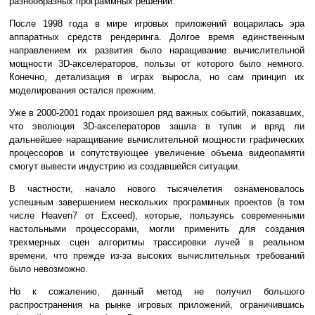
разнообразных программных решений.
После 1998 года в мире игровых приложений воцарилась эра
аппаратных средств рендеринга. Долгое время единственным
направлением их развития было наращивание вычислительной
мощности 3D-акселераторов, пользы от которого было немного.
Конечно, детализация в играх выросла, но сам принцип их
моделирования остался прежним.
Уже в 2000-2001 годах произошел ряд важных событий, показавших,
что эволюция 3D-акселераторов зашла в тупик и вряд ли
дальнейшее наращивание вычислительной мощности графических
процессоров и сопутствующее увеличение объема видеопамяти
смогут вывести индустрию из создавшейся ситуации.
В частности, начало нового тысячелетия ознаменовалось
успешным завершением нескольких программных проектов (в том
числе Heaven7 от Exceed), которые, пользуясь современными
настольными процессорами, могли применить для создания
трехмерных сцен алгоритмы трассировки лучей в реальном
времени, что прежде из-за высоких вычислительных требований
было невозможно.
Но к сожалению, данный метод не получил большого
распространения на рынке игровых приложений, ограничившись