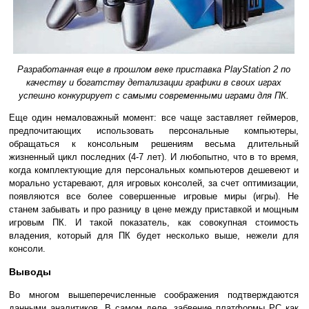
Разработанная еще в прошлом веке приставка PlayStation 2 по
качеству и богатству детализации графики в своих играх
успешно конкурирует с самыми современными играми для ПК.
Еще один немаловажный момент: все чаще заставляет геймеров,
предпочитающих использовать персональные компьютеры,
обращаться к консольным решениям весьма длительный
жизненный цикл последних (4-7 лет). И любопытно, что в то время,
когда комплектующие для персональных компьютеров дешевеют и
морально устаревают, для игровых консолей, за счет оптимизации,
появляются все более совершенные игровые миры (игры). Не
станем забывать и про разницу в цене между приставкой и мощным
игровым ПК. И такой показатель, как совокупная стоимость
владения, который для ПК будет несколько выше, нежели для
консоли.
Выводы
Во многом вышеперечисленные соображения подтверждаются
данными аналитиков. В самом деле, забвение платформы PC как