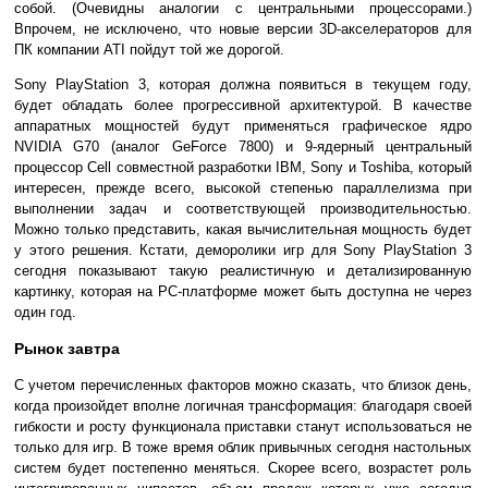
собой. (Очевидны аналогии с центральными процессорами.)
Впрочем, не исключено, что новые версии 3D-акселераторов для
ПК компании ATI пойдут той же дорогой.
Sony PlayStation 3, которая должна появиться в текущем году,
будет обладать более прогрессивной архитектурой. В качестве
аппаратных мощностей будут применяться графическое ядро
NVIDIA G70 (аналог GeForce 7800) и 9-ядерный центральный
процессор Cell совместной разработки IBM, Sony и Toshiba, который
интересен, прежде всего, высокой степенью параллелизма при
выполнении задач и соответствующей производительностью.
Можно только представить, какая вычислительная мощность будет
у этого решения. Кстати, деморолики игр для Sony PlayStation 3
сегодня показывают такую реалистичную и детализированную
картинку, которая на PC-платформе может быть доступна не через
один год.
Рынок завтра
С учетом перечисленных факторов можно сказать, что близок день,
когда произойдет вполне логичная трансформация: благодаря своей
гибкости и росту функционала приставки станут использоваться не
только для игр. В тоже время облик привычных сегодня настольных
систем будет постепенно меняться. Скорее всего, возрастет роль