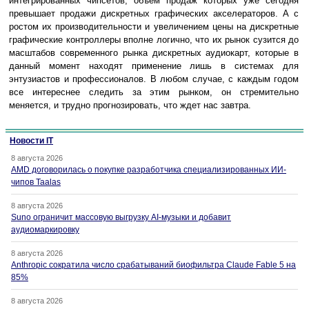
интегрированных чипсетов, объем продаж которых уже сегодня
превышает продажи дискретных графических акселераторов. А с
ростом их производительности и увеличением цены на дискретные
графические контроллеры вполне логично, что их рынок сузится до
масштабов современного рынка дискретных аудиокарт, которые в
данный момент находят применение лишь в системах для
энтузиастов и профессионалов. В любом случае, с каждым годом
все интереснее следить за этим рынком, он стремительно
меняется, и трудно прогнозировать, что ждет нас завтра.
Новости IT
8 августа 2026
AMD договорилась о покупке разработчика специализированных ИИ-
чипов Taalas
8 августа 2026
Suno ограничит массовую выгрузку AI-музыки и добавит
аудиомаркировку
8 августа 2026
Anthropic сократила число срабатываний биофильтра Claude Fable 5 на
85%
8 августа 2026