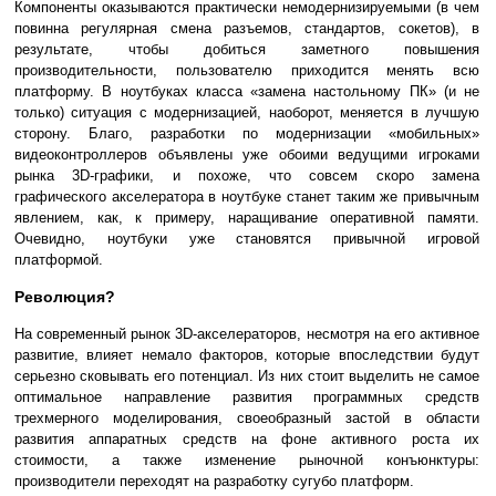
Компоненты оказываются практически немодернизируемыми (в чем
повинна регулярная смена разъемов, стандартов, сокетов), в
результате, чтобы добиться заметного повышения
производительности, пользователю приходится менять всю
платформу. В ноутбуках класса «замена настольному ПК» (и не
только) ситуация с модернизацией, наоборот, меняется в лучшую
сторону. Благо, разработки по модернизации «мобильных»
видеоконтроллеров объявлены уже обоими ведущими игроками
рынка 3D-графики, и похоже, что совсем скоро замена
графического акселератора в ноутбуке станет таким же привычным
явлением, как, к примеру, наращивание оперативной памяти.
Очевидно, ноутбуки уже становятся привычной игровой
платформой.
Революция?
На современный рынок 3D-акселераторов, несмотря на его активное
развитие, влияет немало факторов, которые впоследствии будут
серьезно сковывать его потенциал. Из них стоит выделить не самое
оптимальное направление развития программных средств
трехмерного моделирования, своеобразный застой в области
развития аппаратных средств на фоне активного роста их
стоимости, а также изменение рыночной конъюнктуры:
производители переходят на разработку сугубо платформ.