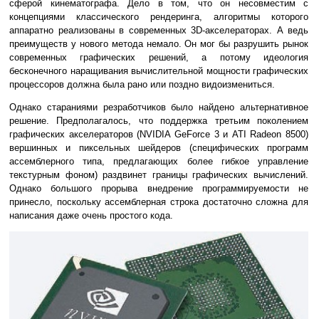
сферой кинематографа. Дело в том, что он несовместим с
концепциями классического рендеринга, алгоритмы которого
аппаратно реализованы в современных 3D-акселераторах. А ведь
преимуществ у нового метода немало. Он мог бы разрушить рынок
современных графических решений, а потому идеология
бесконечного наращивания вычислительной мощности графических
процессоров должна была рано или поздно видоизмениться.
Однако стараниями резработчиков было найдено альтернативное
решение. Предполагалось, что поддержка третьим поколением
графических акселераторов (NVIDIA GeForce 3 и ATI Radeon 8500)
вершинных и пиксельных шейдеров (специфических программ
ассемблерного типа, предлагающих более гибкое управление
текстурным фоном) раздвинет границы графических вычислений.
Однако большого прорыва внедрение программируемости не
принесло, поскольку ассемблерная строка достаточно сложна для
написания даже очень простого кода.