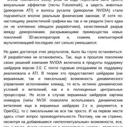
визуальным эффектом (тесты Futuremark), а шерсть животных
(деморолик ATI) и волосы русалок (деморолик NVIDIA) стали
подчиняться вполне реальным физическим законам. И хотя по-
настоящему реалистичной графики мы так и не увидели (чего едва
ли не клятвенно обещали разработчики), качественный разрыв
между демороликами, раскрывающими преимущества новых
поколений 3D-акселераторов и, скажем, компьютерной
мультипликацией последних лет сильно уменьшился.
Но даже достигнув этих результатов, было бы глупо остановиться.
И разработчики не остановились. Так, еще в прошлом поколении
своих решений компания NVIDIA включила в продукты поддержку
шейдеров версии 3.0. С почти годовым опозданием их поддержку
реализовала и ATI. В теории это предоставляет шейдерам (как
вершинным, так и пиксельным) возможность динамического
управления исполнением команд, то есть истинно динамических
условий и ветвлений, как и в полноценных центральных
процессорах. Но если в случае вершинных шейдеров картина
очевидна (чипы NV3X позволяли использовать динамические
ветвления еще в вершинных шейдерах 2.х и, разумеется, в
OpenGL), то с пиксельными не все так просто. И на первом месте
здесь стоит вопрос производительности. Поэтому, как ни странно,
несмотря на добавившиеся «интеллектуальные» возможности, все,