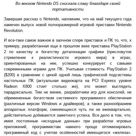
Во многом Nintendo DS снискала славу благодаря своей
портативности
Завершая рассказ о Nintendo, напомним, что на май текущего года
намечен выпуск новой полноразмерной игровой приставки Nintendo
Revolution.
И все-таки самое важное в заочном споре приставок и ПК то, что, к
примеру, разработанная еще в прошлом веке приставка PlayStation
2 по качеству и богатству детализации графики (пресловутое
стремление к реалистичности игрового мира) в играх,
ориентированных на нее, успешно конкурирует с самыми
современными играми для ПК. Учитывая стоимость PlayStation 2
($200) в сравнении с ценой одной лишь графической подсистемы
настольных ПК (актуальная видеокарта на PCI Express уровня
Radeon X800 стоит столько же), это может выглядеть
парадоксально. Тем не менее, разработчики игр для консолей, не
обремененные богатством системного программного обеспечения
(различные версии Windows и драйверов), а также разнообразием
аппаратных платформ, сменяющихся чуть ли не ежеквартально,
действительно добиваются заметного успеха. Все дело в том, что,
имея постоянные «исходные данные» при разработке игровых
приложений, программистам намного проще оптимизировать
программный код с учетом особенностей имеющегося «железа».