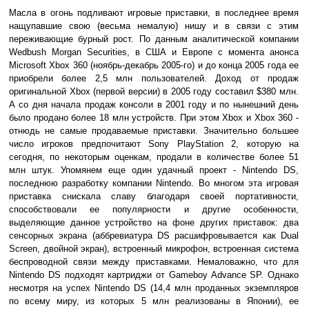
Масла в огонь подливают игровые приставки, в последнее время
нащупавшие свою (весьма немалую) нишу и в связи с этим
переживающие бурный рост. По данным аналитической компании
Wedbush Morgan Securities, в США и Европе с момента анонса
Microsoft Xbox 360 (ноябрь-декабрь 2005-го) и до конца 2005 года ее
приобрели более 2,5 млн пользователей. Доход от продаж
оригинальной Xbox (первой версии) в 2005 году составил $380 млн.
А со дня начала продаж консоли в 2001 году и по нынешний день
было продано более 18 млн устройств. При этом Xbox и Xbox 360 -
отнюдь не самые продаваемые приставки. Значительно большее
число игроков предпочитают Sony PlayStation 2, которую на
сегодня, по некоторым оценкам, продали в количестве более 51
млн штук. Упомянем еще один удачный проект - Nintendo DS,
последнюю разработку компании Nintendo. Во многом эта игровая
приставка снискала славу благодаря своей портативности,
способствовали ее популярности и другие особенности,
выделяющие данное устройство на фоне других приставок: два
сенсорных экрана (аббревиатура DS расшифровывается как Dual
Screen, двойной экран), встроенный микрофон, встроенная система
беспроводной связи между приставками. Немаловажно, что для
Nintendo DS подходят картриджи от Gameboy Advance SP. Однако
несмотря на успех Nintendo DS (14,4 млн проданных экземпляров
по всему миру, из которых 5 млн реализованы в Японии), ее