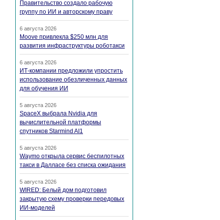
Правительство создало рабочую
группу по ИИ и авторскому праву
6 августа 2026
Moove привлекла $250 млн для
развития инфраструктуры роботакси
6 августа 2026
ИТ-компании предложили упростить
использование обезличенных данных
для обучения ИИ
5 августа 2026
SpaceX выбрала Nvidia для
вычислительной платформы
спутников Starmind AI1
5 августа 2026
Waymo открыла сервис беспилотных
такси в Далласе без списка ожидания
5 августа 2026
WIRED: Белый дом подготовил
закрытую схему проверки передовых
ИИ-моделей