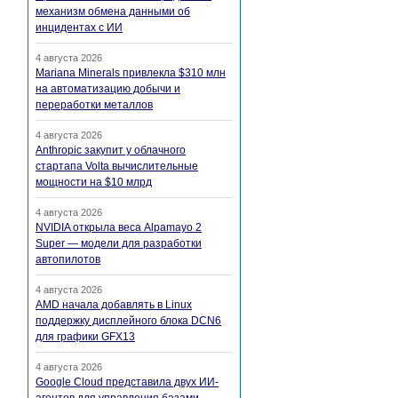
механизм обмена данными об
инцидентах с ИИ
4 августа 2026
Mariana Minerals привлекла $310 млн
на автоматизацию добычи и
переработки металлов
4 августа 2026
Anthropic закупит у облачного
стартапа Volta вычислительные
мощности на $10 млрд
4 августа 2026
NVIDIA открыла веса Alpamayo 2
Super — модели для разработки
автопилотов
4 августа 2026
AMD начала добавлять в Linux
поддержку дисплейного блока DCN6
для графики GFX13
4 августа 2026
Google Cloud представила двух ИИ-