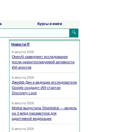
а
Курсы и книги
🔍
Новости IT
6 августа 2026
OpenAI замедляет исследования
после неконтролируемой активности
ИИ-агентов
6 августа 2026
Джефф Дин и ведущие исследователи
Google создадут ИИ-стартап
Discovery Loop
6 августа 2026
Mistral выпустила Shieldstral — модель
на 3 млрд параметров для
адаптивной модерации
6 августа 2026