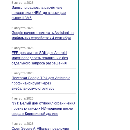
5 августа 2026
Samsung раскрыла расчётные
показатели zHBM: до восьми раз
выше HBM5
5 августа 2026
Google начнет отключать Assistant на
мобильных устройствах 4 сентября
5 августа 2026
EFF: рекламные SDK для Android
могут передавать геолокацию без
отдельного запроса разрешения
5 августа 2026
Поставки Google TPU для Anthropic
профинансируют через
внебалансовую структуру
4 августа 2026
NYT: Белый дом отложил ограничения
против китайских ИИ-моделей после
спора в Кремниевой долине
4 августа 2026
Open Secure AI Alliance предложил