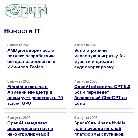
Новости IT
8 августа 2026
8 августа 2026
AMD договорилась о
Suno ограничит
покупке разработчика
массовую выгрузку AI-
специализированных
музыки и добавит
ИИ-чипов Taalas
аудиомаркировку
8 августа 2026
7 августа 2026
Firebird открыла в
OpenAI обновила GPT-5.6
Армении ИИ-центр и
Sol и переведет
планирует развернуть 70
бесплатный ChatGPT на
тысяч GPU
Luna
6 августа 2026
5 августа 2026
OpenAI замедляет
SpaceX выбрала Nvidia
исследования после
для вычислительной
неконтролируемой
платформы спутников