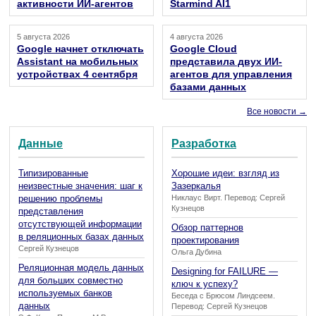
активности ИИ-агентов
Starmind AI1
5 августа 2026
4 августа 2026
Google начнет отключать
Google Cloud
Assistant на мобильных
представила двух ИИ-
устройствах 4 сентября
агентов для управления
базами данных
Все новости →
Данные
Разработка
Типизированные
Хорошие идеи: взгляд из
неизвестные значения: шаг к
Зазеркалья
решению проблемы
Никлаус Вирт. Перевод: Сергей
Кузнецов
представления
отсутствующей информации
Обзор паттернов
в реляционных базах данных
проектирования
Сергей Кузнецов
Ольга Дубина
Реляционная модель данных
Designing for FAILURE —
для больших совместно
ключ к успеху?
используемых банков
Беседа с Брюсом Линдсеем.
данных
Перевод: Сергей Кузнецов