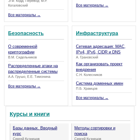
Э.Ф. Кодд. Перевод: М.Р.
Все материалы →
Когаловский
Все материалы →
Безопасность
Инфраструктура
О современной
Сетевая адресация: MAC,
криптографии
IPv4, IPv6, CIDR и DNS
В.М. Сидельников
А. Грановский
Как организовать проект
Распределенные атаки на
внедрения
распределенные системы
С.Н. Колесников
А.А. Грушо, Е.Е. Тимонина
Система доменных имен
Все материалы →
П.Б. Храмцов
Все материалы →
Курсы и книги
Базы данных. Вводный
Методы сортировки и
курс
поиска
Сергей Кузнецов
Сергей Кузнецов