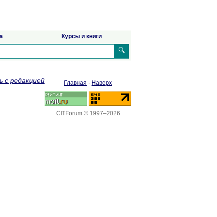
а
Курсы и книги
🔍
ь с редакцией
Главная
·
Наверх
CITForum © 1997–2026