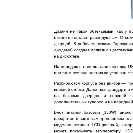
Дизайн не такой обтекаемый, как у п
никого не оставит равнодушным. Отсеки
дверцей. В рабочем режиме "прозрачн
диодами) создает иллюзию цветомузык
на дискотеке.
На переднюю панель вынесены два USB
при этом все они настолько успешно с
Разбираются корпуса без винтов — пр
верхней стенки. Далее все стандартно 
на боковых дверцах и верхней па
дополнительных кулеров и на передней 
Блок питания базовый (330W), анало
наворотов с винтовым креплением пла
моделях встроен LCD-дисплей, кото
может показывать температуру HD