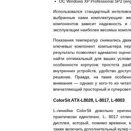
ОС Windows XP Professional SP2 (eng
Использовался стандартный интеловск
выбранные нами комплектующие: жес
компонентов зависит надежность и
эксплуатации наиболее весомых компл
Показания температур снимались дваж
ключевых компонент компьютера пер
результаты позволяют адекватно оцени
найти оптимальный для ваших условий
особенности корпусов: простота ра
внутренних устройств, удобство досту
решение. Правда, на такие особенн
внимания — однако у кого-то из чита
впечатляющий просторный и суперсвето
ColorSit ATX-L8028, L-8017, L-8003
L-линейка ColorSit довольно ориги
практически идентично. L- 8017 отли
дисплея, который, помимо времени, м
также включать дополнительный кулер 