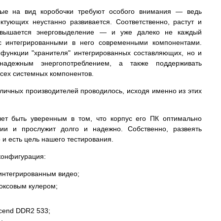
ые на вид коробочки требуют особого внимания — ведь
ктующих неустанно развивается. Соответственно, растут и
повышается энерговыделение — и уже далеко не каждый
 с интегрированными в него современными компонентами.
функции "хранителя" интегрированных составляющих, но и
адежным энергопотреблением, а также поддерживать
ех системных компонентов.
личных производителей проводилось, исходя именно из этих
чет быть уверенным в том, что корпус его ПК оптимально
ии и прослужит долго и надежно. Собственно, развеять
и есть цель нашего тестирования.
конфигурация:
 интегрированным видео;
 боксовым кулером;
cend DDR2 533;