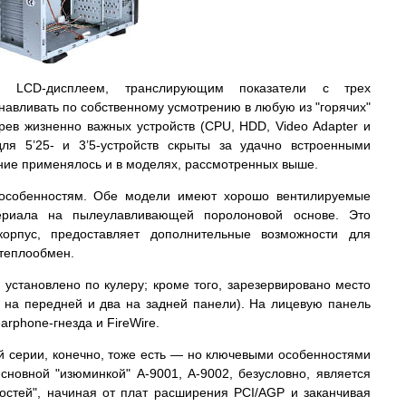
ым LCD-дисплеем, транслирующим показатели с трех
навливать по собственному усмотрению в любую из "горячих"
рев жизненно важных устройств (CPU, HDD, Video Adapter и
 для 5’25- и 3’5-устройств скрыты за удачно встроенными
ние применялось и в моделях, рассмотренных выше.
особенностям. Обе модели имеют хорошо вентилируемые
ериала на пылеулавливающей поролоновой основе. Это
орпус, предоставляет дополнительные возможности для
 теплообмен.
 установлено по кулеру; кроме того, зарезервировано место
 на передней и два на задней панели). На лицевую панель
arphone-гнезда и FireWire.
 серии, конечно, тоже есть — но ключевыми особенностями
сновной "изюминкой" A-9001, A-9002, безусловно, является
ностей", начиная от плат расширения PCI/AGP и заканчивая