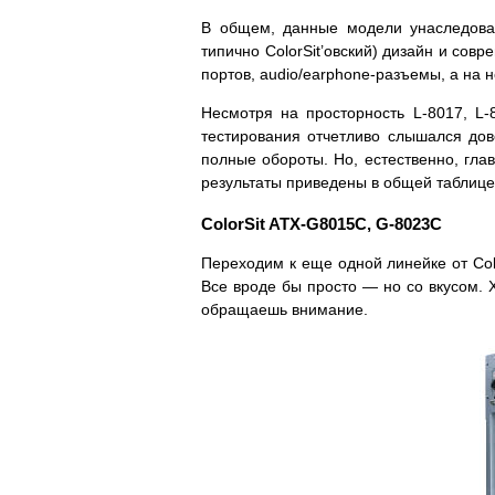
В общем, данные модели унаследова
типично ColorSit’овский) дизайн и сов
портов, audio/earphone-разъемы, а на не
Несмотря на просторность L-8017, L-
тестирования отчетливо слышался до
полные обороты. Но, естественно, гл
результаты приведены в общей таблице
ColorSit ATX-G8015C, G-8023C
Переходим к еще одной линейке от Colo
Все вроде бы просто — но со вкусом. Х
обращаешь внимание.