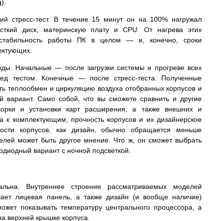
).
ий стресс-тест. В течение 15 минут он на 100% нагружал
ткий диск, материнскую плату и CPU. От нагрева этих
 стабильность работы ПК в целом — и, конечно, сроки
ектующих.
ды. Начальные — после загрузки системы и прогреве всех
ед тестом. Конечные — после стресс-теста. Полученные
ть теплообмен и циркуляцию воздуха отобранных корпусов и
 вариант. Само собой, что вы сможете сравнить и другие
зборки и установки карт расширения, а также внешних и
па к комплектующим, прочность корпусов и их дизайнерское
ости корпусов, как дизайн, обычно обращается меньше
телей может быть другое мнение. Что ж, он сможет выбрать
диодный вариант с ночной подсветкой.
нальна. Внутреннее строение рассматриваемых моделей
чает лицевая панель, а также дизайн (и вообще наличие)
ожет показывать температуру центрального процессора, а
на верхней крышке корпуса.