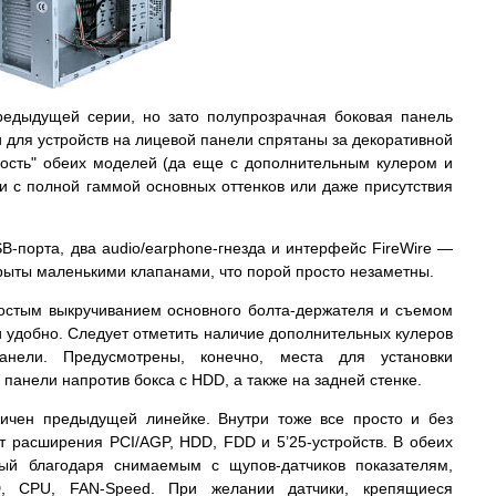
редыдущей серии, но зато полупрозрачная боковая панель
 для устройств на лицевой панели спрятаны за декоративной
ость" обеих моделей (да еще с дополнительным кулером и
и с полной гаммой основных оттенков или даже присутствия
-порта, два audio/earphone-гнезда и интерфейс FireWire —
крыты маленькими клапанами, что порой просто незаметны.
остым выкручиванием основного болта-держателя и съемом
и удобно. Следует отметить наличие дополнительных кулеров
нели. Предусмотрены, конечно, места для установки
панели напротив бокса с HDD, а также на задней стенке.
гичен предыдущей линейке. Внутри тоже все просто и без
т расширения PCI/AGP, HDD, FDD и 5’25-устройств. В обеих
рый благодаря снимаемым с щупов-датчиков показателям,
D, CPU, FAN-Speed. При желании датчики, крепящиеся