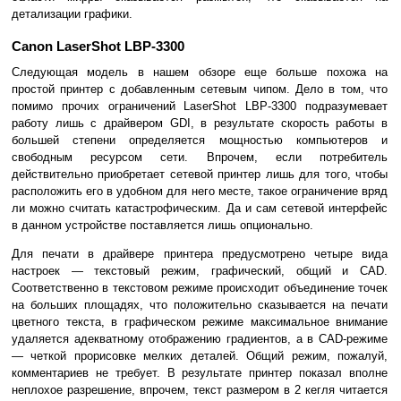
детализации графики.
Canon LaserShot LBP-3300
Следующая модель в нашем обзоре еще больше похожа на
простой принтер с добавленным сетевым чипом. Дело в том, что
помимо прочих ограничений LaserShot LBP-3300 подразумевает
работу лишь с драйвером GDI, в результате скорость работы в
большей степени определяется мощностью компьютеров и
свободным ресурсом сети. Впрочем, если потребитель
действительно приобретает сетевой принтер лишь для того, чтобы
расположить его в удобном для него месте, такое ограничение вряд
ли можно считать катастрофическим. Да и сам сетевой интерфейс
в данном устройстве поставляется лишь опционально.
Для печати в драйвере принтера предусмотрено четыре вида
настроек — текстовый режим, графический, общий и CAD.
Соответственно в текстовом режиме происходит объединение точек
на больших площадях, что положительно сказывается на печати
цветного текста, в графическом режиме максимальное внимание
удаляется адекватному отображению градиентов, а в CAD-режиме
— четкой прорисовке мелких деталей. Общий режим, пожалуй,
комментариев не требует. В результате принтер показал вполне
неплохое разрешение, впрочем, текст размером в 2 кегля читается