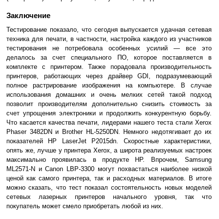
Заключение
Тестирование показало, что сегодня выпускается удачная сетевая
техника для печати, в частности, настройка каждого из участников
тестирования не потребовала особенных усилий — все это
делалось за счет специального ПО, которое поставляется в
комплекте с принтером. Также порадовала производительность
принтеров, работающих через драйвер GDI, подразумевающий
полное растрирование изображения на компьютере. В случае
использования домашних и очень мелких сетей такой подход
позволит производителям дополнительно снизить стоимость за
счет упрощения электроники и продолжить конкурентную борьбу.
Что касается качества печати, лидерами нашего теста стали Xerox
Phaser 3482DN и Brother HL-5250DN. Немного недотягивает до их
показателей HP LaserJet P2015dn. Скоростные характеристики,
опять же, лучше у принтера Xerox, а широта реализуемых настроек
максимально проявилась в продукте HP. Впрочем, Samsung
ML2571-N и Canon LBP-3300 могут похвастаться наиболее низкой
ценой как самого принтера, так и расходных материалов. В итоге
можно сказать, что тест показал состоятельность новых моделей
сетевых лазерных принтеров начального уровня, так что
покупатель может смело приобретать любой из них.