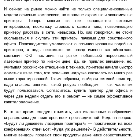
И сейчас на рынке можно найти не только специализированные
модели офисных комплексов, но и вполне скромные и экономичные
принтеры. Теперь многие из них оснащаются сетевым
интерфейсом, поскольку стоимость самого чипа, позволяющего
принтеру работать в сети, невысока. Но, как говорится, не стоит
обольщаться и скупать эти принтеры пачками для собственного
офиса. Производители умалчивают о позиционировании подобных
принтеров, а ведь несколько лет назад именно так обожглась
компания OKI, поставив на рынок небольшой персональный
лазерный принтер по низкой цене. Да, он привлек внимание, но,
учитывая российское отношение к технике, принтеры начали быстро
ломаться из-за того, что реальная нагрузка оказалась во много раз
выше гарантированной. Таким образом, выбирая сетевой принтер,
надо сначала оценить, какой ресурс необходим — как часто им
будут пользоваться. Согласитесь, купить принтер для офиса и
через две недели отдать его в ремонт — не самое эффективное
капиталовложение.
В то же время следует отметить, что изложенные соображения
справедливы для принтеров всех производителей. Ведь на вопрос:
«Будут ли дешеветь лазерные принтеры?» — практически на всех
конференциях отвечают: «Куда уж дешевле?» В действительности,
многие вендоры продают свои продукты даже ниже себестоимости,