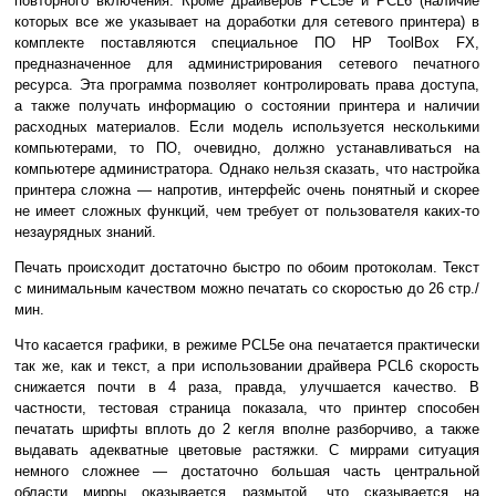
повторного включения. Кроме драйверов PCL5e и PCL6 (наличие
которых все же указывает на доработки для сетевого принтера) в
комплекте поставляются специальное ПО HP ToolBox FX,
предназначенное для администрирования сетевого печатного
ресурса. Эта программа позволяет контролировать права доступа,
а также получать информацию о состоянии принтера и наличии
расходных материалов. Если модель используется несколькими
компьютерами, то ПО, очевидно, должно устанавливаться на
компьютере администратора. Однако нельзя сказать, что настройка
принтера сложна — напротив, интерфейс очень понятный и скорее
не имеет сложных функций, чем требует от пользователя каких-то
незаурядных знаний.
Печать происходит достаточно быстро по обоим протоколам. Текст
с минимальным качеством можно печатать со скоростью до 26 стр./
мин.
Что касается графики, в режиме PCL5e она печатается практически
так же, как и текст, а при использовании драйвера PCL6 скорость
снижается почти в 4 раза, правда, улучшается качество. В
частности, тестовая страница показала, что принтер способен
печатать шрифты вплоть до 2 кегля вполне разборчиво, а также
выдавать адекватные цветовые растяжки. С миррами ситуация
немного сложнее — достаточно большая часть центральной
области мирры оказывается размытой, что сказывается на