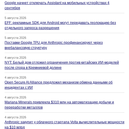
Google начнет отключать Assistant на мобильных устройствах 4
сентября
5 августа 2026
EFF: рекламные SDK для Android могут передавать геолокацию без
отдельного запроса разрешения
5 августа 2026
Поставки Google TPU для Anthropic профинансируют через
внебалансовую структуру
4 августа 2026
NYT: Белый дом отложил ограничения против китайских ИИ-моделей
после спора в Кремниевой долине
4 августа 2026
Open Secure AI Alliance предложил механизм обмена данными об
инцидентах с ИИ
4 августа 2026
Mariana Minerals привлекла $310 млн на автоматизацию добычи и
переработки металлов
4 августа 2026
Anthropic закупит у облачного стартапа Volta вычислительные мощности
на $10 млрд