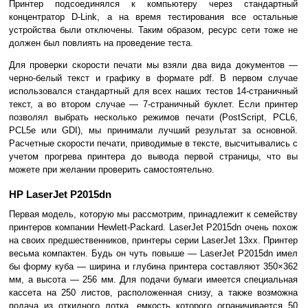
Принтер подсоединялся к компьютеру через стандартный
концентратор D-Link, а на время тестирования все остальные
устройства были отключены. Таким образом, ресурс сети тоже не
должен был повлиять на проведение теста.
Для проверки скорости печати мы взяли два вида документов —
черно-белый текст и графику в формате pdf. В первом случае
использовался стандартный для всех наших тестов 14-страничный
текст, а во втором случае — 7-страничный буклет. Если принтер
позволял выбрать несколько режимов печати (PostScript, PCL6,
PCL5e или GDI), мы принимали лучший результат за основной.
Расчетные скорости печати, приводимые в тексте, высчитывались с
учетом прогрева принтера до вывода первой страницы, что вы
можете при желании проверить самостоятельно.
HP LaserJet P2015dn
Первая модель, которую мы рассмотрим, принадлежит к семейству
принтеров компании Hewlett-Packard. LaserJet P2015dn очень похож
на своих предшественников, принтеры серии LaserJet 13xx. Принтер
весьма компактен. Будь он чуть повыше — LaserJet P2015dn имел
бы форму куба — ширина и глубина принтера составляют 350×362
мм, а высота — 256 мм. Для подачи бумаги имеется специальная
кассета на 250 листов, расположенная снизу, а также возможна
подача из откидного лотка, емкость которого ограничивается 50