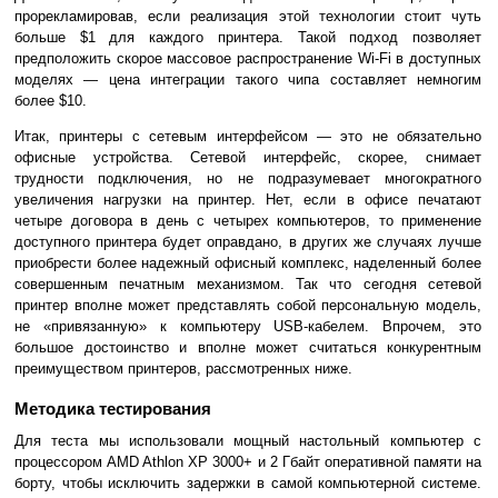
прорекламировав, если реализация этой технологии стоит чуть
больше $1 для каждого принтера. Такой подход позволяет
предположить скорое массовое распространение Wi-Fi в доступных
моделях — цена интеграции такого чипа составляет немногим
более $10.
Итак, принтеры с сетевым интерфейсом — это не обязательно
офисные устройства. Сетевой интерфейс, скорее, снимает
трудности подключения, но не подразумевает многократного
увеличения нагрузки на принтер. Нет, если в офисе печатают
четыре договора в день с четырех компьютеров, то применение
доступного принтера будет оправдано, в других же случаях лучше
приобрести более надежный офисный комплекс, наделенный более
совершенным печатным механизмом. Так что сегодня сетевой
принтер вполне может представлять собой персональную модель,
не «привязанную» к компьютеру USB-кабелем. Впрочем, это
большое достоинство и вполне может считаться конкурентным
преимуществом принтеров, рассмотренных ниже.
Методика тестирования
Для теста мы использовали мощный настольный компьютер с
процессором AMD Athlon XP 3000+ и 2 Гбайт оперативной памяти на
борту, чтобы исключить задержки в самой компьютерной системе.