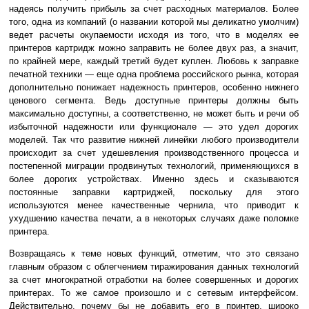
надеясь получить прибыль за счет расходных материалов. Более
того, одна из компаний (о названии которой мы деликатно умолчим)
ведет расчеты окупаемости исходя из того, что в моделях ее
принтеров картридж можно заправить не более двух раз, а значит,
по крайней мере, каждый третий будет куплен. Любовь к заправке
печатной техники — еще одна проблема российского рынка, которая
дополнительно понижает надежность принтеров, особенно нижнего
ценового сегмента. Ведь доступные принтеры должны быть
максимально доступны, а соответственно, не может быть и речи об
избыточной надежности или функционале — это удел дорогих
моделей. Так что развитие нижней линейки любого производители
происходит за счет удешевления производственного процесса и
постепенной миграции продвинутых технологий, применяющихся в
более дорогих устройствах. Именно здесь и сказываются
постоянные заправки картриджей, поскольку для этого
используются менее качественные чернила, что приводит к
ухудшению качества печати, а в некоторых случаях даже поломке
принтера.
Возвращаясь к теме новых функций, отметим, что это связано
главным образом с облегчением тиражирования данных технологий
за счет многократной отработки на более совершенных и дорогих
принтерах. То же самое произошло и с сетевым интерфейсом.
Действительно, почему бы не добавить его в принтер, широко