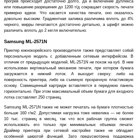
прогрев происходит достаточно долго, да и включение дуплекса
или повышение разрешения до 1200 т/д сокращает скорость печати
примерно вдвое. Что касается качества печати, оно оказалось
довольно высоким. Градиентная заливка различима вплоть до 4%
черного, мирры печатаются достаточно детально, а шрифт можно
различить вплоть до 2 кегля включительно.
Samsung ML-2571N
Принтер южнокорейского производителя также представляет собой
персональную модель с добавленным сетевым интерфейсом. В
отличие от предыдущих моделей, ML-2571N не похож на куб. В нем
использован вертикальный механизм печати, при котором бумага
загружается в нижний лоток. А выходит сверху: либо на
поверхность принтера, либо на съемную прозрачную пластиковую
основу. Совмещенный картридж вставляется в переднюю панель
горизонтально. При этом максимальный объем бумаги для входного
лотка составляет 250 страниц.
Samsung ML-2571N также не может печатать на бумаге плотностью
больше 160 г/м2. Допустимая нагрузка тоже невелика — не более
10 тыс. страниц в месяц, так что вся рабочая группа сможет
использовать его только при минимальных объемах печати.
Драйвер принтера при сетевой настройке также не обладает
особенной широтой функций. Зато предусмотрена поддержка