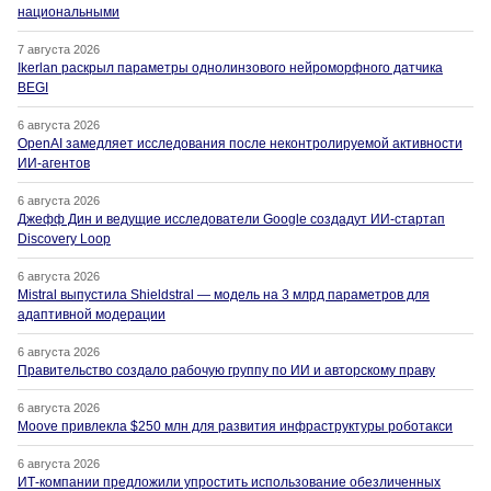
национальными
7 августа 2026
Ikerlan раскрыл параметры однолинзового нейроморфного датчика
BEGI
6 августа 2026
OpenAI замедляет исследования после неконтролируемой активности
ИИ-агентов
6 августа 2026
Джефф Дин и ведущие исследователи Google создадут ИИ-стартап
Discovery Loop
6 августа 2026
Mistral выпустила Shieldstral — модель на 3 млрд параметров для
адаптивной модерации
6 августа 2026
Правительство создало рабочую группу по ИИ и авторскому праву
6 августа 2026
Moove привлекла $250 млн для развития инфраструктуры роботакси
6 августа 2026
ИТ-компании предложили упростить использование обезличенных