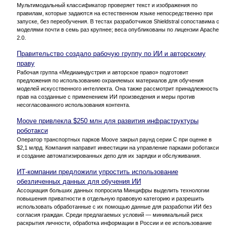
Мультимодальный классификатор проверяет текст и изображения по
правилам, которые задаются на естественном языке непосредственно при
запуске, без переобучения. В тестах разработчиков Shieldstral сопоставима с
моделями почти в семь раз крупнее; веса опубликованы по лицензии Apache
2.0.
Правительство создало рабочую группу по ИИ и авторскому
праву
Рабочая группа «Медиаиндустрия и авторское право» подготовит
предложения по использованию охраняемых материалов для обучения
моделей искусственного интеллекта. Она также рассмотрит принадлежность
прав на созданные с применением ИИ произведения и меры против
несогласованного использования контента.
Moove привлекла $250 млн для развития инфраструктуры
роботакси
Оператор транспортных парков Moove закрыл раунд серии C при оценке в
$2,1 млрд. Компания направит инвестиции на управление парками роботакси
и создание автоматизированных депо для их зарядки и обслуживания.
ИТ-компании предложили упростить использование
обезличенных данных для обучения ИИ
Ассоциация больших данных попросила Минцифры выделить технологии
повышения приватности в отдельную правовую категорию и разрешить
использовать обработанные с их помощью данные для разработки ИИ без
согласия граждан. Среди предлагаемых условий — минимальный риск
раскрытия личности, обработка информации в России и ее использование