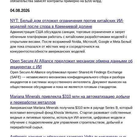
обязательства зависят контракты примерно на $200 млрд.
04.08.2026
NYT: Белый дом отложил ограничения против китайских ИИ-
моделей после спора в Кремниевой долине
Администрация США обсуждала санкции, торговые ограничения и запрет
облачным платформам работать с китайскими разработчиками моделей с
открытыми весами. После возражений Nvidia, Microsoft, Google и Meta Белый
дом пока отказался от жёстких мер и сосредоточился на
конкурентоспособности американских моделей.
Open Secure AI Alliance предложил механизм обмена данными об
инцидентах с ИИ
Open Secure AI Alliance опубликовал проект Shared AI Findings Exchange
(SAFE) — независимого механизма конфиденциального сбора и разбора
инцидентов в системах искусственного интеллекта. Документ вынесен на
общественное обсуждение и пока не является готовым стандартом.
Mariana Minerals привлекла $310 млн на автоматизацию добычи
и переработки металлов
Американская Mariana Minerals получила $310 млн в раунде Series B, который
возглавил венчурный фонд Khosla Ventures. Стартап развивает собственные
медные и литиевые проекты, используя ИИ-агентов, цифровые модели и
обучение с подкреплением для управления строительством, добычей и
переработкой сырья.
Anthropic закупит у облачного стартапа Volta вычислительные