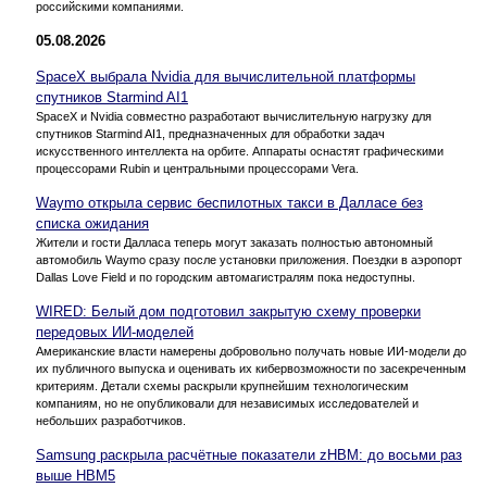
российскими компаниями.
05.08.2026
SpaceX выбрала Nvidia для вычислительной платформы
спутников Starmind AI1
SpaceX и Nvidia совместно разработают вычислительную нагрузку для
спутников Starmind AI1, предназначенных для обработки задач
искусственного интеллекта на орбите. Аппараты оснастят графическими
процессорами Rubin и центральными процессорами Vera.
Waymo открыла сервис беспилотных такси в Далласе без
списка ожидания
Жители и гости Далласа теперь могут заказать полностью автономный
автомобиль Waymo сразу после установки приложения. Поездки в аэропорт
Dallas Love Field и по городским автомагистралям пока недоступны.
WIRED: Белый дом подготовил закрытую схему проверки
передовых ИИ-моделей
Американские власти намерены добровольно получать новые ИИ-модели до
их публичного выпуска и оценивать их кибервозможности по засекреченным
критериям. Детали схемы раскрыли крупнейшим технологическим
компаниям, но не опубликовали для независимых исследователей и
небольших разработчиков.
Samsung раскрыла расчётные показатели zHBM: до восьми раз
выше HBM5