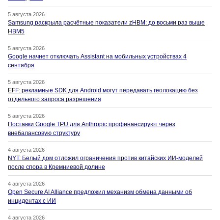
5 августа 2026
Samsung раскрыла расчётные показатели zHBM: до восьми раз выше
HBM5
5 августа 2026
Google начнет отключать Assistant на мобильных устройствах 4
сентября
5 августа 2026
EFF: рекламные SDK для Android могут передавать геолокацию без
отдельного запроса разрешения
5 августа 2026
Поставки Google TPU для Anthropic профинансируют через
внебалансовую структуру
4 августа 2026
NYT: Белый дом отложил ограничения против китайских ИИ-моделей
после спора в Кремниевой долине
4 августа 2026
Open Secure AI Alliance предложил механизм обмена данными об
инцидентах с ИИ
4 августа 2026