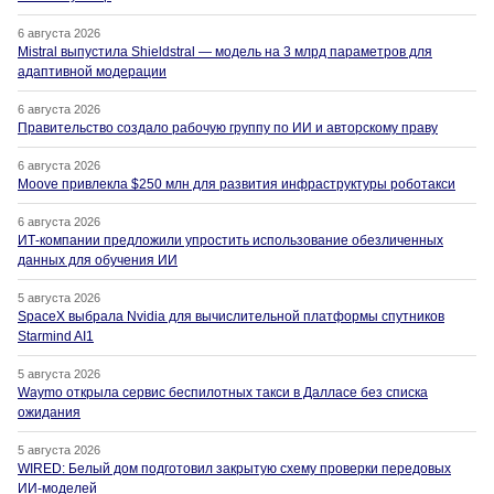
6 августа 2026
Mistral выпустила Shieldstral — модель на 3 млрд параметров для
адаптивной модерации
6 августа 2026
Правительство создало рабочую группу по ИИ и авторскому праву
6 августа 2026
Moove привлекла $250 млн для развития инфраструктуры роботакси
6 августа 2026
ИТ-компании предложили упростить использование обезличенных
данных для обучения ИИ
5 августа 2026
SpaceX выбрала Nvidia для вычислительной платформы спутников
Starmind AI1
5 августа 2026
Waymo открыла сервис беспилотных такси в Далласе без списка
ожидания
5 августа 2026
WIRED: Белый дом подготовил закрытую схему проверки передовых
ИИ-моделей