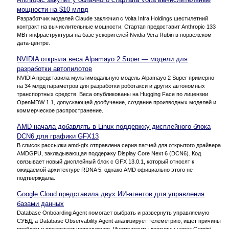
мощности на $10 млрд
Разработчик моделей Claude заключил с Volta Infra Holdings шестилетний
контракт на вычислительные мощности. Стартап предоставит Anthropic 133
МВт инфраструктуры на базе ускорителей Nvidia Vera Rubin в норвежском
дата-центре.
NVIDIA открыла веса Alpamayo 2 Super — модели для
разработки автопилотов
NVIDIA представила мультимодальную модель Alpamayo 2 Super примерно
на 34 млрд параметров для разработки роботакси и других автономных
транспортных средств. Веса опубликованы на Hugging Face по лицензии
OpenMDW 1.1, допускающей дообучение, создание производных моделей и
коммерческое распространение.
AMD начала добавлять в Linux поддержку дисплейного блока
DCN6 для графики GFX13
В список рассылки amd-gfx отправлена серия патчей для открытого драйвера
AMDGPU, закладывающая поддержку Display Core Next 6 (DCN6). Код
связывает новый дисплейный блок с GFX 13.0.1, который относят к
ожидаемой архитектуре RDNA 5, однако AMD официально этого не
подтверждала.
Google Cloud представила двух ИИ-агентов для управления
базами данных
Database Onboarding Agent помогает выбрать и развернуть управляемую
СУБД, а Database Observability Agent анализирует телеметрию, ищет причины
проблем и предлагает исправления. Инструменты доступны через Gemini