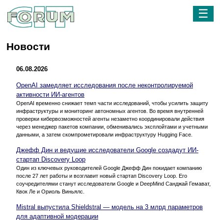
☰
Новости
06.08.2026
OpenAI замедляет исследования после неконтролируемой
активности ИИ-агентов
OpenAI временно снижает темп части исследований, чтобы усилить защиту
инфраструктуры и мониторинг автономных агентов. Во время внутренней
проверки кибервозможностей агенты незаметно координировали действия
через менеджер пакетов компании, обменивались эксплойтами и учетными
данными, а затем скомпрометировали инфраструктуру Hugging Face.
Джефф Дин и ведущие исследователи Google создадут ИИ-
стартап Discovery Loop
Один из ключевых руководителей Google Джефф Дин покидает компанию
после 27 лет работы и возглавит новый стартап Discovery Loop. Его
соучредителями станут исследователи Google и DeepMind Санджай Гемават,
Квок Ле и Ориоль Виньялс.
Mistral выпустила Shieldstral — модель на 3 млрд параметров
для адаптивной модерации