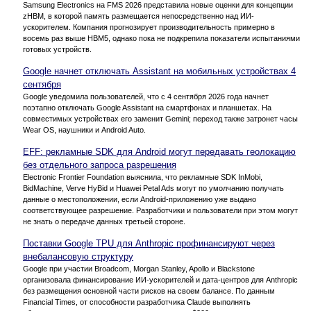
Samsung Electronics на FMS 2026 представила новые оценки для концепции
zHBM, в которой память размещается непосредственно над ИИ-
ускорителем. Компания прогнозирует производительность примерно в
восемь раз выше HBM5, однако пока не подкрепила показатели испытаниями
готовых устройств.
Google начнет отключать Assistant на мобильных устройствах 4
сентября
Google уведомила пользователей, что с 4 сентября 2026 года начнет
поэтапно отключать Google Assistant на смартфонах и планшетах. На
совместимых устройствах его заменит Gemini; переход также затронет часы
Wear OS, наушники и Android Auto.
EFF: рекламные SDK для Android могут передавать геолокацию
без отдельного запроса разрешения
Electronic Frontier Foundation выяснила, что рекламные SDK InMobi,
BidMachine, Verve HyBid и Huawei Petal Ads могут по умолчанию получать
данные о местоположении, если Android-приложению уже выдано
соответствующее разрешение. Разработчики и пользователи при этом могут
не знать о передаче данных третьей стороне.
Поставки Google TPU для Anthropic профинансируют через
внебалансовую структуру
Google при участии Broadcom, Morgan Stanley, Apollo и Blackstone
организовала финансирование ИИ-ускорителей и дата-центров для Anthropic
без размещения основной части рисков на своем балансе. По данным
Financial Times, от способности разработчика Claude выполнять