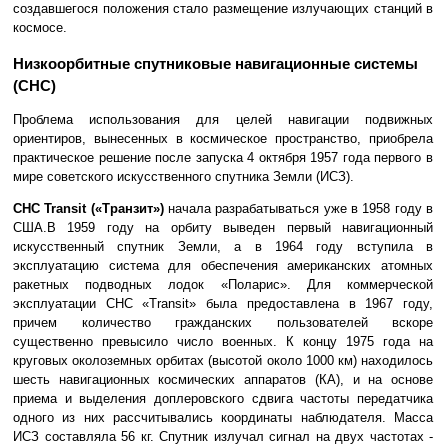
создавшегося положения стало размещение излучающих станций в
космосе.
Низкоорбитные спутниковые навигационные системы
(СНС)
Проблема использования для целей навигации подвижных
ориентиров, вынесенных в космическое пространство, приобрела
практическое решение после запуска 4 октября 1957 года первого в
мире советского искусственного спутника Земли (ИСЗ).
СНС Transit («Транзит»)
начала разрабатываться уже в 1958 году в
США.В 1959 году на орбиту выведен первый навигационный
искусственный спутник Земли, а в 1964 году вступила в
эксплуатацию система для обеспечения американских атомных
ракетных подводных лодок «Поларис». Для коммерческой
эксплуатации СНС «Transit» была предоставлена в 1967 году,
причем количество гражданских пользователей вскоре
существенно превысило число военных. К концу 1975 года на
круговых околоземных орбитах (высотой около 1000 км) находилось
шесть навигационных космических аппаратов (КА), и на основе
приема и выделения доплеровского сдвига частоты передатчика
одного из них рассчитывались координаты наблюдателя. Масса
ИСЗ составляла 56 кг. Спутник излучал сигнал на двух частотах -