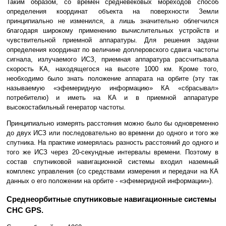
Таким образом, со времен средневековых мореходов способ
определения координат объекта на поверхности Земли
принципиально не изменился, а лишь значительно облегчился
благодаря широкому применению вычислительных устройств и
чувствительной приемной аппаратуры. Для решения задачи
определения координат по величине доплеровского сдвига частоты
сигнала, излучаемого ИСЗ, приемная аппаратура рассчитывала
скорость КА, находящегося на высоте 1000 км. Кроме того,
необходимо было знать положение аппарата на орбите (эту так
называемую «эфемеридную информацию» КА «сбрасывал»
потребителю) и иметь на КА и в приемной аппаратуре
высокостабильный генератор частоты.
Принципиально измерять расстояния можно было бы одновременно
до двух ИСЗ или последовательно во времени до одного и того же
спутника. На практике измерялась разность расстояний до одного и
того же ИСЗ через 20-секундные интервалы времени. Поэтому в
состав спутниковой навигационной системы входил наземный
комплекс управления (со средствами измерения и передачи на КА
данных о его положении на орбите - «эфемеридной информации»).
Среднеорбитные спутниковые навигационные системы
СНС GPS.