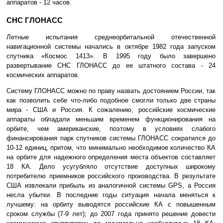
аппаратов - 12 часов.
СНС ГЛОНАСС
Летные испытания среднеорбитальной отечественной
навигационной системы начались в октябре 1982 года запуском
спутника «Космос 1413». В 1995 году было завершено
развертывание СНС ГЛОНАСС до ее штатного состава - 24
космических аппаратов.
Систему ГЛОНАСС можно по праву назвать достоянием России, так
как позволить себе что-либо подобное смогли только две страны
мира - США и Россия. К сожалению, российские космические
аппараты обладали меньшим временем функционирования на
орбите, чем американские, поэтому в условиях слабого
финансирования парк спутников системы ГЛОНАСС сократился до
10-12 единиц, притом, что минимально необходимое количество КА
на орбите для надежного определения места объектов составляет
18 КА. Дело усугубляло отсутствие доступных широкому
потребителю приемников российского производства. В результате
США извлекали прибыль из аналогичной системы GPS, а Россия
несла убытки. В последние годы ситуация начала меняться к
лучшему: на орбиту выводятся российские КА с повышенным
сроком службы (7-9 лет); до 2007 года принято решение довести