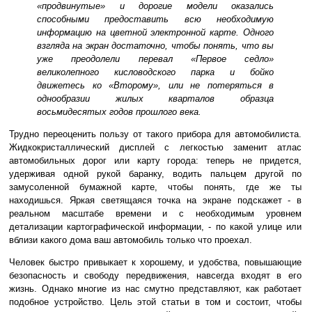
«продвинутые» и дорогие модели оказались
способными предоставить всю необходимую
информацию на цветной электронной карте. Одного
взгляда на экран достаточно, чтобы понять, что вы
уже преодолели перевал «Первое седло»
великолепного кисловодского парка и бойко
движетесь ко «Второму», или не потеряться в
однообразии жилых кварталов образца
восьмидесятых годов прошлого века.
Трудно переоценить пользу от такого прибора для автомобилиста.
Жидкокристаллический дисплей с легкостью заменит атлас
автомобильных дорог или карту города: теперь не придется,
удерживая одной рукой баранку, водить пальцем другой по
замусоленной бумажной карте, чтобы понять, где же ты
находишься. Яркая светящаяся точка на экране подскажет - в
реальном масштабе времени и с необходимым уровнем
детализации картографической информации, - по какой улице или
вблизи какого дома ваш автомобиль только что проехал.
Человек быстро привыкает к хорошему, и удобства, повышающие
безопасность и свободу передвижения, навсегда входят в его
жизнь. Однако многие из нас смутно представляют, как работает
подобное устройство. Цель этой статьи в том и состоит, чтобы