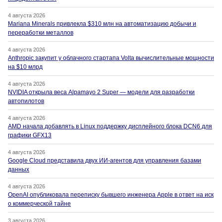
4 августа 2026
Mariana Minerals привлекла $310 млн на автоматизацию добычи и
переработки металлов
4 августа 2026
Anthropic закупит у облачного стартапа Volta вычислительные мощности
на $10 млрд
4 августа 2026
NVIDIA открыла веса Alpamayo 2 Super — модели для разработки
автопилотов
4 августа 2026
AMD начала добавлять в Linux поддержку дисплейного блока DCN6 для
графики GFX13
4 августа 2026
Google Cloud представила двух ИИ-агентов для управления базами
данных
4 августа 2026
OpenAI опубликовала переписку бывшего инженера Apple в ответ на иск
о коммерческой тайне
3 августа 2026