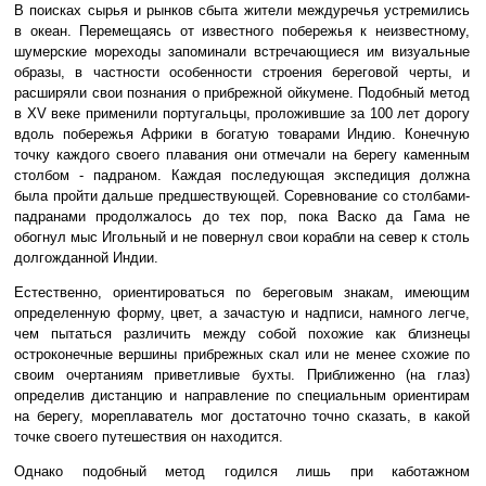
В поисках сырья и рынков сбыта жители междуречья устремились
в океан. Перемещаясь от известного побережья к неизвестному,
шумерские мореходы запоминали встречающиеся им визуальные
образы, в частности особенности строения береговой черты, и
расширяли свои познания о прибрежной ойкумене. Подобный метод
в XV веке применили португальцы, проложившие за 100 лет дорогу
вдоль побережья Африки в богатую товарами Индию. Конечную
точку каждого своего плавания они отмечали на берегу каменным
столбом - падраном. Каждая последующая экспедиция должна
была пройти дальше предшествующей. Соревнование со столбами-
падранами продолжалось до тех пор, пока Васко да Гама не
обогнул мыс Игольный и не повернул свои корабли на север к столь
долгожданной Индии.
Естественно, ориентироваться по береговым знакам, имеющим
определенную форму, цвет, а зачастую и надписи, намного легче,
чем пытаться различить между собой похожие как близнецы
остроконечные вершины прибрежных скал или не менее схожие по
своим очертаниям приветливые бухты. Приближенно (на глаз)
определив дистанцию и направление по специальным ориентирам
на берегу, мореплаватель мог достаточно точно сказать, в какой
точке своего путешествия он находится.
Однако подобный метод годился лишь при каботажном