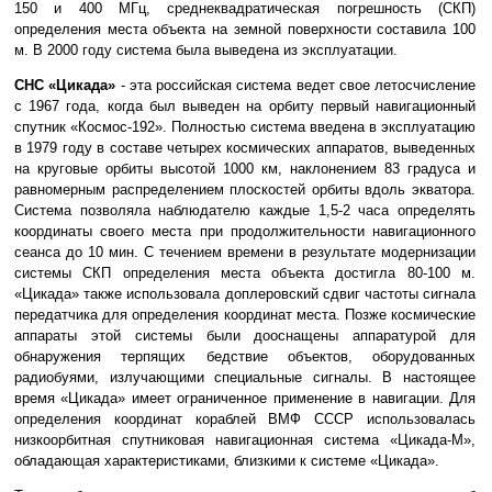
150 и 400 МГц, среднеквадратическая погрешность (СКП)
определения места объекта на земной поверхности составила 100
м. В 2000 году система была выведена из эксплуатации.
СНС «Цикада»
- эта российская система ведет свое летосчисление
с 1967 года, когда был выведен на орбиту первый навигационный
спутник «Космос-192». Полностью система введена в эксплуатацию
в 1979 году в составе четырех космических аппаратов, выведенных
на круговые орбиты высотой 1000 км, наклонением 83 градуса и
равномерным распределением плоскостей орбиты вдоль экватора.
Система позволяла наблюдателю каждые 1,5-2 часа определять
координаты своего места при продолжительности навигационного
сеанса до 10 мин. С течением времени в результате модернизации
системы СКП определения места объекта достигла 80-100 м.
«Цикада» также использовала доплеровский сдвиг частоты сигнала
передатчика для определения координат места. Позже космические
аппараты этой системы были дооснащены аппаратурой для
обнаружения терпящих бедствие объектов, оборудованных
радиобуями, излучающими специальные сигналы. В настоящее
время «Цикада» имеет ограниченное применение в навигации. Для
определения координат кораблей ВМФ СССР использовалась
низкоорбитная спутниковая навигационная система «Цикада-М»,
обладающая характеристиками, близкими к системе «Цикада».