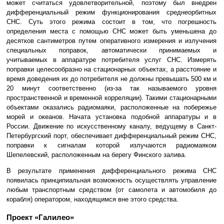
может считаться удовлетворительной, поэтому был внедрен
дифференциальный режим функционирования среднеорбитных
СНС. Суть этого режима состоит в том, что погрешность
определения места с помощью СНС может быть уменьшена до
десятков сантиметров путем оперативного измерения и излучения
специальных поправок, автоматически принимаемых и
учитываемых в аппаратуре потребителя услуг СНС. Измерять
поправки целесообразно на стационарных объектах, а расстояние и
время доведения их до потребителя не должны превышать 500 км и
20 минут соответственно (из-за так называемого уровня
пространственной и временной корреляции). Такими стационарными
объектами оказались радиомаяки, расположенные на побережье
морей и океанов. Начата установка подобной аппаратуры и в
России. Движение по искусственному каналу, ведущему в Санкт-
Петербургский порт, обеспечивает дифференциальный режим СНС,
поправки к сигналам которой излучаются радиомаяком
Шепелевский, расположенным на берегу Финского залива.
В результате применения дифференциального режима СНС
появилась принципиальная возможность осуществлять управление
любым транспортным средством (от самолета и автомобиля до
корабля) оператором, находящимся вне этого средства.
Проект «Галилео»