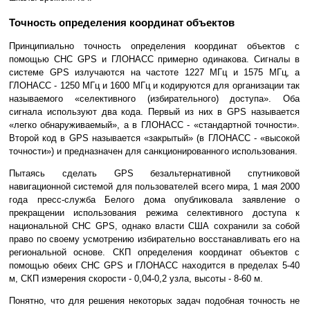
Точность определения координат объектов
Принципиально точность определения координат объектов с
помощью СНС GPS и ГЛОНАСС примерно одинакова. Сигналы в
системе GPS излучаются на частоте 1227 МГц и 1575 МГц, а
ГЛОНАСС - 1250 МГц и 1600 МГц и кодируются для организации так
называемого «селективного (избирательного) доступа». Оба
сигнала используют два кода. Первый из них в GPS называется
«легко обнаруживаемый», а в ГЛОНАСС - «стандартной точности».
Второй код в GPS называется «закрытый» (в ГЛОНАСС - «высокой
точности») и предназначен для санкционированного использования.
Пытаясь сделать GPS безальтернативной спутниковой
навигационной системой для пользователей всего мира, 1 мая 2000
года пресс-служба Белого дома опубликовала заявление о
прекращении использования режима селективного доступа к
национальной СНС GPS, однако власти США сохранили за собой
право по своему усмотрению избирательно восстанавливать его на
региональной основе. СКП определения координат объектов с
помощью обеих СНС GPS и ГЛОНАСС находится в пределах 5-40
м, СКП измерения скорости - 0,04-0,2 узла, высоты - 8-60 м.
Понятно, что для решения некоторых задач подобная точность не