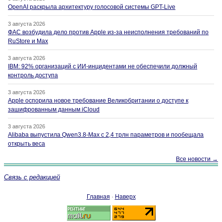
OpenAI раскрыла архитектуру голосовой системы GPT-Live
3 августа 2026
ФАС возбудила дело против Apple из-за неисполнения требований по
RuStore и Max
3 августа 2026
IBM: 92% организаций с ИИ-инцидентами не обеспечили должный
контроль доступа
3 августа 2026
Apple оспорила новое требование Великобритании о доступе к
зашифрованным данным iCloud
3 августа 2026
Alibaba выпустила Qwen3.8-Max с 2,4 трлн параметров и пообещала
открыть веса
Все новости →
Связь с редакцией
Главная
·
Наверх