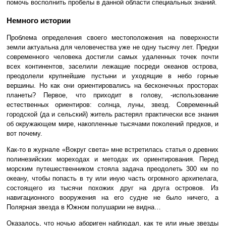
помочь восполнить пробелы в данной области специальных знаний.
Немного истории
Проблема определения своего местоположения на поверхности
земли актуальна для человечества уже не одну тысячу лет. Предки
современного человека достигли самых удаленных точек почти
всех континентов, заселили лежащие посреди океанов острова,
преодолели крупнейшие пустыни и уходящие в небо горные
вершины. Но как они ориентировались на бесконечных просторах
планеты? Первое, что приходит в голову, -использование
естественных ориентиров: солнца, луны, звезд. Современный
городской (да и сельский) житель растерял практически все знания
об окружающем мире, накопленные тысячами поколений предков, и
вот почему.
Как-то в журнале «Вокруг света» мне встретилась статья о древних
полинезийских мореходах и методах их ориентирования. Перед
морским путешественником стояла задача преодолеть 300 км по
океану, чтобы попасть в ту или иную часть огромного архипелага,
состоящего из тысячи похожих друг на друга островов. Из
навигационного вооружения на его судне не было ничего, а
Полярная звезда в Южном полушарии не видна…
Оказалось, что ночью абориген наблюдал, как те или иные звезды