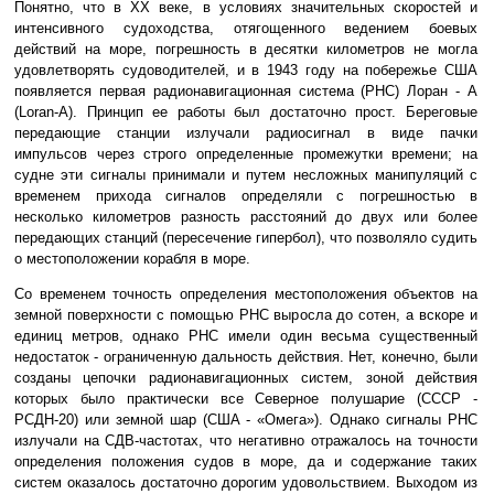
Понятно, что в XX веке, в условиях значительных скоростей и
интенсивного судоходства, отягощенного ведением боевых
действий на море, погрешность в десятки километров не могла
удовлетворять судоводителей, и в 1943 году на побережье США
появляется первая радионавигационная система (РНС) Лоран - А
(Loran-A). Принцип ее работы был достаточно прост. Береговые
передающие станции излучали радиосигнал в виде пачки
импульсов через строго определенные промежутки времени; на
судне эти сигналы принимали и путем несложных манипуляций с
временем прихода сигналов определяли с погрешностью в
несколько километров разность расстояний до двух или более
передающих станций (пересечение гипербол), что позволяло судить
о местоположении корабля в море.
Со временем точность определения местоположения объектов на
земной поверхности с помощью РНС выросла до сотен, а вскоре и
единиц метров, однако РНС имели один весьма существенный
недостаток - ограниченную дальность действия. Нет, конечно, были
созданы цепочки радионавигационных систем, зоной действия
которых было практически все Северное полушарие (СССР -
РСДН-20) или земной шар (США - «Омега»). Однако сигналы РНС
излучали на СДВ-частотах, что негативно отражалось на точности
определения положения судов в море, да и содержание таких
систем оказалось достаточно дорогим удовольствием. Выходом из