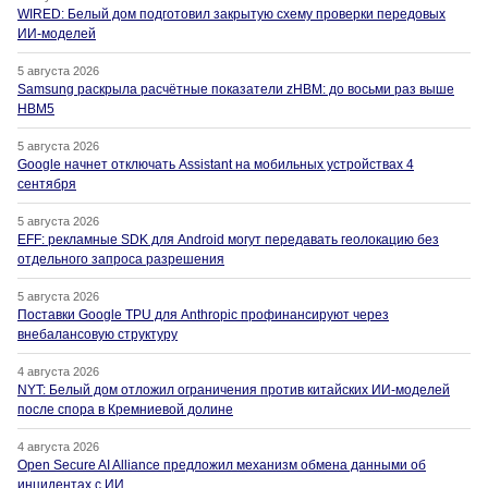
WIRED: Белый дом подготовил закрытую схему проверки передовых
ИИ-моделей
5 августа 2026
Samsung раскрыла расчётные показатели zHBM: до восьми раз выше
HBM5
5 августа 2026
Google начнет отключать Assistant на мобильных устройствах 4
сентября
5 августа 2026
EFF: рекламные SDK для Android могут передавать геолокацию без
отдельного запроса разрешения
5 августа 2026
Поставки Google TPU для Anthropic профинансируют через
внебалансовую структуру
4 августа 2026
NYT: Белый дом отложил ограничения против китайских ИИ-моделей
после спора в Кремниевой долине
4 августа 2026
Open Secure AI Alliance предложил механизм обмена данными об
инцидентах с ИИ