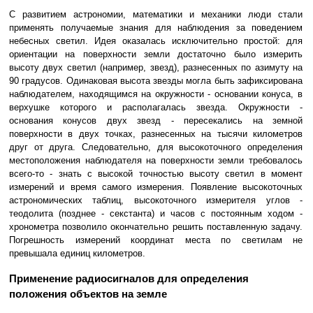
С развитием астрономии, математики и механики люди стали
применять получаемые знания для наблюдения за поведением
небесных светил. Идея оказалась исключительно простой: для
ориентации на поверхности земли достаточно было измерить
высоту двух светил (например, звезд), разнесенных по азимуту на
90 градусов. Одинаковая высота звезды могла быть зафиксирована
наблюдателем, находящимся на окружности - основании конуса, в
верхушке которого и располагалась звезда. Окружности -
основания конусов двух звезд - пересекались на земной
поверхности в двух точках, разнесенных на тысячи километров
друг от друга. Следовательно, для высокоточного определения
местоположения наблюдателя на поверхности земли требовалось
всего-то - знать с высокой точностью высоту светил в момент
измерений и время самого измерения. Появление высокоточных
астрономических таблиц, высокоточного измерителя углов -
теодолита (позднее - секстанта) и часов с постоянным ходом -
хронометра позволило окончательно решить поставленную задачу.
Погрешность измерений координат места по светилам не
превышала единиц километров.
Применение радиосигналов для определения
положения объектов на земле