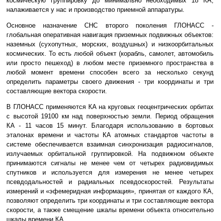
космическую группировку до минимально необходимых 18 КА;
налаживается у нас и производство приемной аппаратуры.
Основное назначение СНС второго поколения ГЛОНАСС -
глобальная оперативная навигация приземных подвижных объектов:
наземных (сухопутных, морских, воздушных) и низкоорбитальных
космических. То есть любой объект (корабль, самолет, автомобиль
или просто пешеход) в любом месте приземного пространства в
любой момент времени способен всего за несколько секунд
определить параметры своего движения - три координаты и три
составляющие вектора скорости.
В ГЛОНАСС применяются КА на круговых геоцентрических орбитах
с высотой 19100 км над поверхностью земли. Период обращения
КА - 11 часов 15 минут. Благодаря использованию в бортовых
эталонах времени и частоты КА атомных стандартов частоты в
системе обеспечивается взаимная синхронизация радиосигналов,
излучаемых орбитальной группировкой. На подвижном объекте
принимаются сигналы не менее чем от четырех радиовидимых
спутников и используется для измерения не менее четырех
псевдодальностей и радиальных псевдоскоростей. Результаты
измерений и «эфемеридная информация», принятая от каждого КА,
позволяют определить три координаты и три составляющие вектора
скорости, а также смещение шкалы времени объекта относительно
шкалы времени КА.