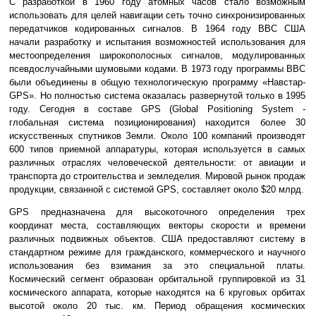
С разработкой в 1960 году атомных часов стало возможным
использовать для целей навигации сеть точно синхронизированных
передатчиков кодированных сигналов. В 1964 году ВВС США
начали разработку и испытания возможностей использования для
местоопределения широкополосных сигналов, модулированных
псевдослучайными шумовыми кодами. В 1973 году программы ВВС
были объединены в общую технологическую программу «Навстар-
GPS». Но полностью система оказалась развернутой только в 1995
году. Сегодня в составе GPS (Global Positioning System -
глобальная система позиционирования) находится более 30
искусственных спутников Земли. Около 100 компаний производят
600 типов приемной аппаратуры, которая используется в самых
различных отраслях человеческой деятельности: от авиации и
транспорта до строительства и земледелия. Мировой рынок продаж
продукции, связанной с системой GPS, составляет около $20 млрд.
GPS предназначена для высокоточного определения трех
координат места, составляющих векторы скорости и времени
различных подвижных объектов. США предоставляют систему в
стандартном режиме для гражданского, коммерческого и научного
использования без взимания за это специальной платы.
Космический сегмент образован орбитальной группировкой из 31
космического аппарата, которые находятся на 6 круговых орбитах
высотой около 20 тыс. км. Период обращения космических