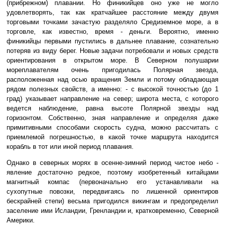
(прибрежном) плавании. Но финикийцев оно уже не могло
удовлетворять, так как кратчайшее расстояние между двумя
торговыми точками зачастую разделяло Средиземное море, а в
торговле, как известно, время - деньги. Вероятно, именно
финикийцы первыми пустились в дальнее плавание, сознательно
потеряв из виду берег. Новые задачи потребовали и новых средств
ориентирования в открытом море. В Северном полушарии
мореплавателям очень пригодилась Полярная звезда,
расположенная над осью вращения Земли и потому обладающая
рядом полезных свойств, а именно: - с высокой точностью (до 1
град) указывает направление на север; широта места, с которого
ведется наблюдение, равна высоте Полярной звезды над
горизонтом. Собственно, зная направление и определяя даже
примитивными способами скорость судна, можно рассчитать с
приемлемой погрешностью, в какой точке маршрута находится
корабль в тот или иной период плавания.
Однако в северных морях в осенне-зимний период чистое небо -
явление достаточно редкое, поэтому изобретенный китайцами
магнитный компас (первоначально его устанавливали на
сухопутные повозки, передвигаясь по лишенной ориентиров
бескрайней степи) весьма пригодился викингам и предопределил
заселение ими Исландии, Гренландии и, кратковременно, Северной
Америки.