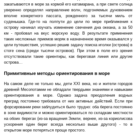
закатываются в море за кормой его катамарана, а при свете солнца
уверенно определял направление волн, подгоняемых дуновением
вполне конкретного пассата, рожденного за тысячи миль от
суденышка. Где-то на полпути до цели по мере приближения к
острову начинал изучать изменение свечения дна океана, а за 50
км - пробовал на вкус морскую воду. В результате применения
таких несложных приемов моряк в назначенное время оказывался у
цели путешествия, успешно решив задачу поиска иголки (острова) в
стоге сена (среди тысячи островов). При этом в поле его зрения
отсутствовали такие ориентиры, как береговая линия или другие
острова…
Примитивные методы ориентирования в море
На самом деле не только мы, дети XXI века, но и жители городов
древней Месопотамии не обладали твердыми знаниями и навыками
ориентирования в море. Однако задача преодоления водных
преград постоянно требовала от них активных действий. Если при
форсировании реки заблудиться было трудно: оба берега постоянно
в зоне видимости и можно ориентироваться по складкам местности
на обоих берегах (из-за вращения Земли, вернее, из-за кориолисова
ускорения один берег всегда несколько выше другого) - то в
открытом море потеряться проще простого.