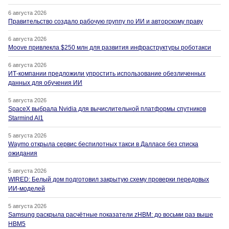
6 августа 2026
Правительство создало рабочую группу по ИИ и авторскому праву
6 августа 2026
Moove привлекла $250 млн для развития инфраструктуры роботакси
6 августа 2026
ИТ-компании предложили упростить использование обезличенных
данных для обучения ИИ
5 августа 2026
SpaceX выбрала Nvidia для вычислительной платформы спутников
Starmind AI1
5 августа 2026
Waymo открыла сервис беспилотных такси в Далласе без списка
ожидания
5 августа 2026
WIRED: Белый дом подготовил закрытую схему проверки передовых
ИИ-моделей
5 августа 2026
Samsung раскрыла расчётные показатели zHBM: до восьми раз выше
HBM5