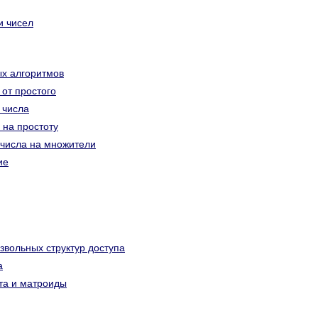
и чисел
ых алгоритмов
 от простого
 числа
 на простоту
 числа на множители
ие
звольных структур доступа
а
та и матроиды