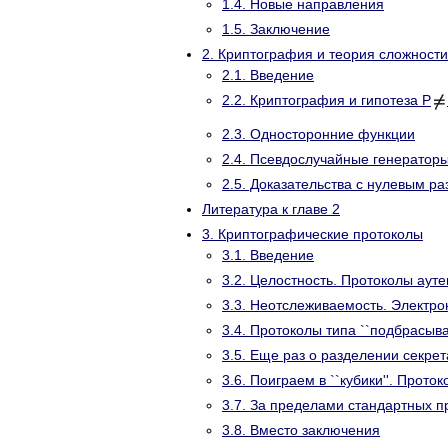
1.4. Новые направления
1.5. Заключение
2. Криптография и теория сложности
2.1. Введение
2.2. Криптография и гипотеза P
2.3. Односторонние функции
2.4. Псевдослучайные генератор
2.5. Доказательства с нулевым р
Литература к главе 2
3. Криптографические протоколы
3.1. Введение
3.2. Целостность. Протоколы аут
3.3. Неотслеживаемость. Электро
3.4. Протоколы типа ``подбрасыв
3.5. Еще раз о разделении секрет
3.6. Поиграем в ``кубики''. Прото
3.7. За пределами стандартных
3.8. Вместо заключения