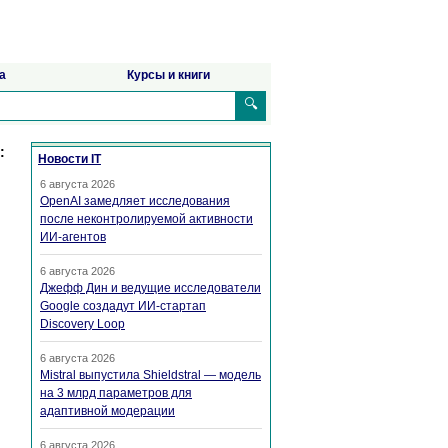
а
Курсы и книги
🔍
:
Новости IT
6 августа 2026
OpenAI замедляет исследования
после неконтролируемой активности
ИИ-агентов
6 августа 2026
Джефф Дин и ведущие исследователи
Google создадут ИИ-стартап
Discovery Loop
6 августа 2026
Mistral выпустила Shieldstral — модель
на 3 млрд параметров для
адаптивной модерации
6 августа 2026