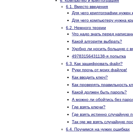
6. Компьютер и криптография
6.1. Вместо введения
Для чего криптографии нужен
Для чего компьютеру нужна к
6.2. Немного теории
Что надо знать перед написа
Какой алгоритм выбрать?
Удобно ли носить большую с в
49783156431138-я попытка
6.3. Как зашифровать файл?
Руки прочь от моих файлов!
Как вводить ключ?
Как проверять правильность к
Какой должен быть пароль?
А можно ли обойтись без паро
Где взять ключи?
Где взять истинно случайную 
Так где же взять случайную п
6.4. Поучимся на чужих ошибках