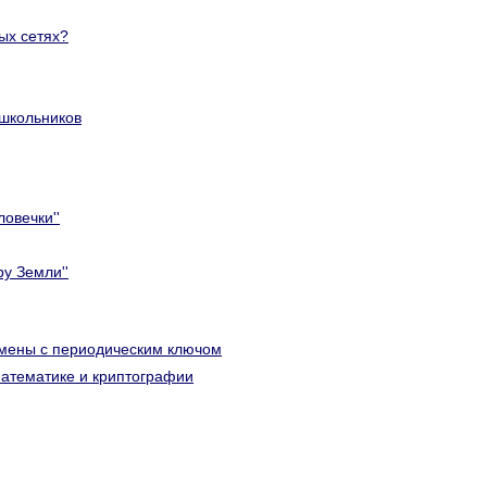
ых сетях?
 школьников
овечки''
ру Земли''
мены с периодическим ключом
математике и криптографии