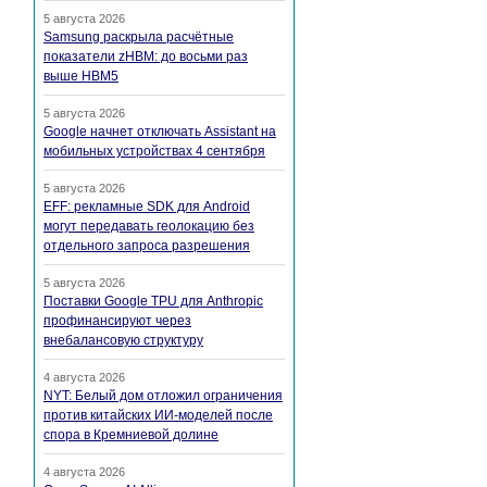
5 августа 2026
Samsung раскрыла расчётные
показатели zHBM: до восьми раз
выше HBM5
5 августа 2026
Google начнет отключать Assistant на
мобильных устройствах 4 сентября
5 августа 2026
EFF: рекламные SDK для Android
могут передавать геолокацию без
отдельного запроса разрешения
5 августа 2026
Поставки Google TPU для Anthropic
профинансируют через
внебалансовую структуру
4 августа 2026
NYT: Белый дом отложил ограничения
против китайских ИИ-моделей после
спора в Кремниевой долине
4 августа 2026