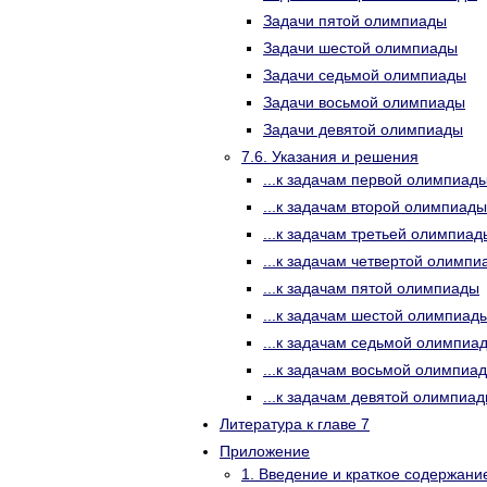
Задачи пятой олимпиады
Задачи шестой олимпиады
Задачи седьмой олимпиады
Задачи восьмой олимпиады
Задачи девятой олимпиады
7.6. Указания и решения
...к задачам первой олимпиад
...к задачам второй олимпиады
...к задачам третьей олимпиад
...к задачам четвертой олимпи
...к задачам пятой олимпиады
...к задачам шестой олимпиад
...к задачам седьмой олимпиа
...к задачам восьмой олимпиа
...к задачам девятой олимпиа
Литература к главе 7
Приложение
1. Введение и краткое содержани