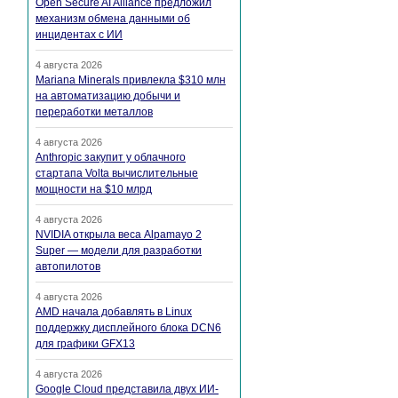
Open Secure AI Alliance предложил
механизм обмена данными об
инцидентах с ИИ
4 августа 2026
Mariana Minerals привлекла $310 млн
на автоматизацию добычи и
переработки металлов
4 августа 2026
Anthropic закупит у облачного
стартапа Volta вычислительные
мощности на $10 млрд
4 августа 2026
NVIDIA открыла веса Alpamayo 2
Super — модели для разработки
автопилотов
4 августа 2026
AMD начала добавлять в Linux
поддержку дисплейного блока DCN6
для графики GFX13
4 августа 2026
Google Cloud представила двух ИИ-