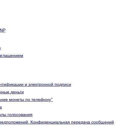
NP
ы
азглашением
ентификации и электронной подписи
нные деньги
ание монеты по телефону''
а
колы голосования
 предположений. Конфиденциальная передача сообщений