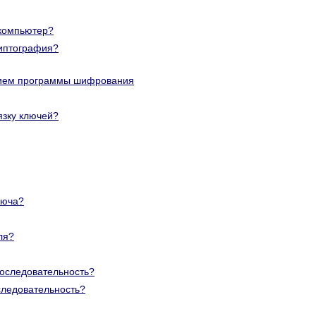
 компьютер?
риптография?
нием программы шифрования
язку ключей?
люча?
ля?
последовательность?
оследовательность?