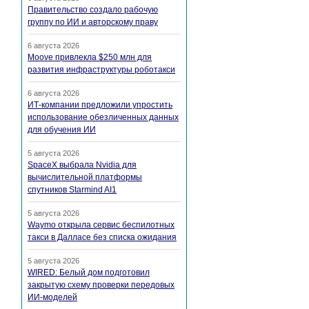
Правительство создало рабочую
группу по ИИ и авторскому праву
6 августа 2026
Moove привлекла $250 млн для
развития инфраструктуры роботакси
6 августа 2026
ИТ-компании предложили упростить
использование обезличенных данных
для обучения ИИ
5 августа 2026
SpaceX выбрала Nvidia для
вычислительной платформы
спутников Starmind AI1
5 августа 2026
Waymo открыла сервис беспилотных
такси в Далласе без списка ожидания
5 августа 2026
WIRED: Белый дом подготовил
закрытую схему проверки передовых
ИИ-моделей