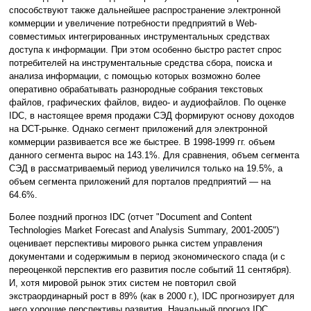
способствуют также дальнейшее распространение электронной
коммерции и увеличение потребности предприятий в Web-
совместимых интегрированных инструментальных средствах
доступа к информации. При этом особенно быстро растет спрос
потребителей на инструментальные средства сбора, поиска и
анализа информации, с помощью которых возможно более
оперативно обрабатывать разнородные собрания текстовых
файлов, графических файлов, видео- и аудиофайлов. По оценке
IDC, в настоящее время продажи СЭД формируют основу доходов
на DCT-рынке. Однако сегмент приложений для электронной
коммерции развивается все же быстрее. В 1998-1999 гг. объем
данного сегмента вырос на 143.1%. Для сравнения, объем сегмента
СЭД в рассматриваемый период увеличился только на 19.5%, а
объем сегмента приложений для порталов предприятий — на
64.6%.
Более поздний прогноз IDC (отчет "Document and Content
Technologies Market Forecast and Analysis Summary, 2001-2005")
оценивает перспективы мирового рынка систем управления
документами и содержимым в период экономического спада (и с
переоценкой перспектив его развития после событий 11 сентября).
И, хотя мировой рынок этих систем не повторил свой
экстраординарный рост в 89% (как в 2000 г.), IDC прогнозирует для
него хорошие перспективы развития. Начальный прогноз IDC