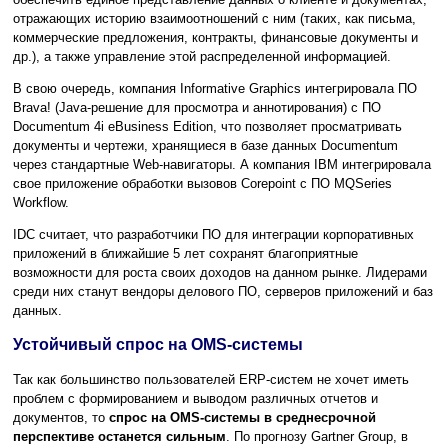
отражающих историю взаимоотношений с ним (таких, как письма,
коммерческие предложения, контракты, финансовые документы и
др.), а также управление этой распределенной информацией.
В свою очередь, компания Informative Graphics интегрировала ПО
Brava! (Java-решение для просмотра и аннотирования) с ПО
Documentum 4i eBusiness Edition, что позволяет просматривать
документы и чертежи, хранящиеся в базе данных Documentum
через стандартные Web-навигаторы. А компания IBM интегрировала
свое приложение обработки вызовов Corepoint с ПО MQSeries
Workflow.
IDC cчитает, что разработчики ПО для интеграции корпоративных
приложений в ближайшие 5 лет сохранят благоприятные
возможности для роста своих доходов на данном рынке. Лидерами
среди них станут вендоры делового ПО, серверов приложений и баз
данных.
Устойчивый спрос на OMS-системы
Так как большинство пользователей ERP-систем не хочет иметь
проблем с формированием и выводом различных отчетов и
документов, то
спрос на OMS-системы в среднесрочной
перспективе останется сильным
. По прогнозу Gartner Group, в