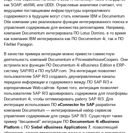
как SOAP, ebXML или UDDI. Отраслевые аналитики считают, что
ведущими поставщиками инфраструктуры корпоративного
содержимого в будущем могут стать компании IBM и Documentum.
Обе компании уже реализовали функции интегрированного поиска и
управления содержимым для множества репозитариев. Например,
компания Documentum интегрировала ПО Lotus Domino, в то время
как компания IBM интегрировала как ПО Documentum 4i, так и ПО
FileNet Panagon.
В качестве примера интеграции можно привести совместную
деятельность компаний Documentum и PricewaterhouseCoopers. Они
встроили все функции ПО Documentum 4i eBusiness Edition в ERP-
систему SAP/R3 и ПО mySAP.com. Эта интеграция позволяет
пользователям SAP R/3 создавать двунаправленные каналы
передачи информации и содержимого между ПО SAP R/3 и
корпоративным Web-сайтом. Кроме того, интеграция позволяет
пользователям SAP R/3 архивировать содержимое для платформы
Documentum 4i, чтобы оптимизировать работу SAP R/3. Для
интеграции использовано ПО
eConnector for SAP
разработки
компании Documentum — интегрированный набор сервисов
управления содержимым для среды SAP R/3. Существует также
пример "бесшовной" интеграции ПО
Documentum 4i eBusiness
Platform
с ПО
Siebel eBusiness Applications 7
, позволяющей
обеспечить единое представление данных о клиенте и документах,