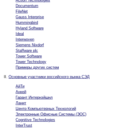
Action Technologies
Documentum
FileNet
Gauss Interprise
Hummingbird
Hyland Software
Ideal
Interwoven
Siemens Nixdorf
Staffware plc
Tower Software
Tower Technology
Примеры других систем
II.
Основные участники российского рынка СЭД
АйТи
Анкей
Гарант Интернэйшнл
Ланит
Центр Компьютерных Технологий
Электронные Офисные Системы (ЭОС)
Cognitive Technologies
InterTrust