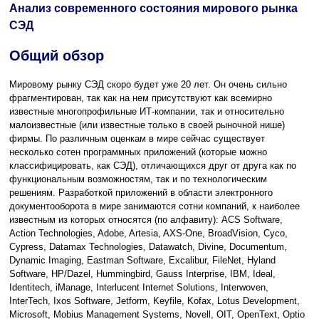
Анализ современного состояния мирового рынка
СЭД
Общий обзор
Мировому рынку СЭД скоро будет уже 20 лет. Он очень сильно
фрагментирован, так как на нем присутствуют как всемирно
известные многопрофильные ИТ-компании, так и относительно
малоизвестные (или известные только в своей рыночной нише)
фирмы. По различным оценкам в мире сейчас существует
несколько сотен программных приложений (которые можно
классифицировать, как СЭД), отличающихся друг от друга как по
функциональным возможностям, так и по технологическим
решениям. Разработкой приложений в области электронного
документооборота в мире занимаются сотни компаний, к наиболее
известным из которых относятся (по алфавиту): ACS Software,
Action Technologies, Adobe, Artesia, AXS-One, BroadVision, Cyco,
Cypress, Datamax Technologies, Datawatch, Divine, Documentum,
Dynamic Imaging, Eastman Software, Excalibur, FileNet, Hyland
Software, HP/Dazel, Hummingbird, Gauss Interprise, IBM, Ideal,
Identitech, iManage, Interlucent Internet Solutions, Interwoven,
InterTech, Ixos Software, Jetform, Keyfile, Kofax, Lotus Development,
Microsoft, Mobius Management Systems, Novell, OIT, OpenText, Optio