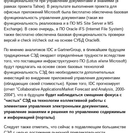
функциональности при управлении документами и знаниями (в
рамках проекта Tahoe). В результате выполнения проекта для
офисных приложений Microsoft была бесплатно обеспечена базовая
функциональность управления документами (такая же
функциональность реализована и в ПО MS Site Server и MS
Exchange). В свою очередь, в ПО Oracle iFS (Internet File System)
также бесплатно обеспечена базовая функциональность проверки
версий и check in/check out на основе СУБД Oracle8i.
По мнению аналитиков IDC и GartnerGroup, в ближайшем будущем
традиционные СЭД ожидают определённые трудности вследствие
того, что поставщики инфраструктурного ПО (Lotus и/или Microsoft)
будут предлагать на основе своих базовых технологий
функциональность СЭД без необходимости дополнительных
инвестиций во внедрение приложений управления документами
(обладающих своей стоимостью). Кроме того, IDC прогнозирует
(отчет "Collaborative ApplicationsMarket Forecast and Analysis, 2000-
2004"), что в будущем
будет наблюдаться смещение фокуса с
"чистых" СЭД на технологии коллективной работы с
элементами управления электронными документами,
управление знаниями и решения по управлению содержимым
и информацией (порталы)
.
Следует также отметить, что сейчас в подавляющем большинстве
СЭД с целью достижения рыночной привлекательности