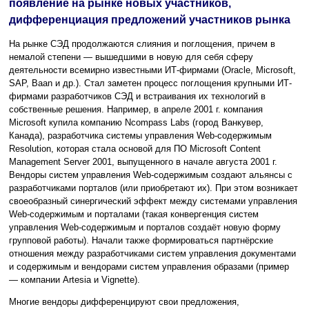
появление на рынке новых участников,
дифференциация предложений участников рынка
На рынке СЭД продолжаются слияния и поглощения, причем в
немалой степени — вышедшими в новую для себя сферу
деятельности всемирно известными ИТ-фирмами (Oracle, Microsoft,
SAP, Baan и др.). Стал заметен процесс поглощения крупными ИТ-
фирмами разработчиков СЭД и встраивания их технологий в
собственные решения. Например, в апреле 2001 г. компания
Microsoft купила компанию Ncompass Labs (город Ванкувер,
Канада), разработчика системы управления Web-содержимым
Resolution, которая стала основой для ПО Microsoft Content
Management Server 2001, выпущенного в начале августа 2001 г.
Вендоры систем управления Web-содержимым создают альянсы с
разработчиками порталов (или приобретают их). При этом возникает
своеобразный синергический эффект между системами управления
Web-содержимым и порталами (такая конвергенция систем
управления Web-содержимым и порталов создаёт новую форму
групповой работы). Начали также формироваться партнёрские
отношения между разработчиками систем управления документами
и содержимым и вендорами систем управления образами (пример
— компании Artesia и Vignette).
Многие вендоры дифференцируют свои предложения,