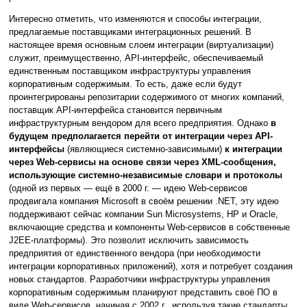
Интересно отметить, что изменяются и способы интеграции,
предлагаемые поставщиками интеграционных решений. В
настоящее время основным слоем интеграции (виртуализации)
служит, преимущественно, API-интерфейс, обеспечиваемый
единственным поставщиком инфраструктуры управления
корпоративным содержимым. То есть, даже если будут
проинтегрированы репозитарии содержимого от многих компаний,
поставщик API-интерфейса становится первичным
инфраструктурным вендором для всего предприятия. Однако
в
будущем предполагается перейти от интеграции через API-
интерфейсы
(являющиеся системно-зависимыми)
к интеграции
через Web-сервисы на основе связи через XML-сообщения,
использующие системно-независимые словари и протоколы
(одной из первых — ещё в 2000 г. — идею Web-сервисов
продвигала компания Microsoft в своём решении .NET, эту идею
поддерживают сейчас компании Sun Microsystems, HP и Oracle,
включающие средства и компоненты Web-сервисов в собственные
J2EE-платформы). Это позволит исключить зависимость
предприятия от единственного вендора (при необходимости
интеграции корпоративных приложений), хотя и потребует создания
новых стандартов. Разработчики инфраструктуры управления
корпоративным содержимым планируют представить своё ПО в
виде Web-сервисов, начиная с 2002 г., используя такие стандарты,