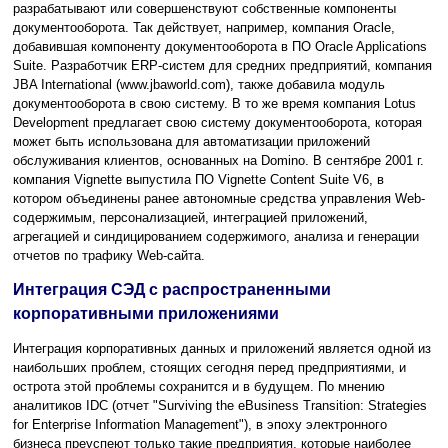
разрабатывают или совершенствуют собственные компоненты
документооборота. Так действует, например, компания Oracle,
добавившая компоненту документооборота в ПО Oracle Applications
Suite. Разработчик ERP-систем для средних предприятий, компания
JBA International (www.jbaworld.com), также добавила модуль
документооборота в свою систему. В то же время компания Lotus
Development предлагает свою систему документооборота, которая
может быть использована для автоматизации приложений
обслуживания клиентов, основанных на Domino. В сентябре 2001 г.
компания Vignette выпустила ПО Vignette Content Suite V6, в
котором объединены ранее автономные средства управления Web-
содержимым, персонализацией, интеграцией приложений,
агрегацией и синдицированием содержимого, анализа и генерации
отчетов по трафику Web-сайта.
Интеграция СЭД с распространенными
корпоративными приложениями
Интеграция корпоративных данных и приложений является одной из
наибольших проблем, стоящих сегодня перед предприятиями, и
острота этой проблемы сохранится и в будущем. По мнению
аналитиков IDC (отчет "Surviving the eBusiness Transition: Strategies
for Enterprise Information Management"), в эпоху электронного
бизнеса преуспеют только такие предприятия, которые наиболее