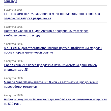
сентября
5 августа 2026
EFF: рекламные SDK для Android могут передавать геолокацию без
отдельного запроса разрешения
5 августа 2026
Поставки Google TPU для Anthropic профинансируют через
внебалансовую структуру
4 августа 2026
NYT: Белый дом отложил ограничения против китайских ИИ-моделей
после спора в Кремниевой долине
4 августа 2026
Open Secure AI Alliance предложил механизм обмена данными об
инцидентах с ИИ
4 августа 2026
Mariana Minerals привлекла $310 млн на автоматизацию добычи и
переработки металлов
4 августа 2026
Anthropic закупит у облачного стартапа Volta вычислительные мощности
на $10 млрд