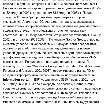
основан на данных, собранных в 2000 г. и первом квартале 2001 г.
Спрогнозирован рост данного рынка с ежегодными темпами в 47.2%
(с $2 млрд. в 2000 г. до более чем $14 млрд. в 2005 г.). После
трагедии 11 сентября прогноз был пересмотрен в сторону
уменьшения. Аналитики IDC считают, что планы корпоративных
пользователей по приобретению систем управления документами и
содержимым будут пока отложены в течение первых трех
кварталов 2002 г. Предполагается, что рынок восстановится к концу
2002 г. и в течение 2003-2005 гг. По мнению Gartner Group, спрос на
системы управления корпоративными документами продолжится,
однако их разработчики находятся под давлением рыночных
условий (требующих дальнейшего снижения цен), продолжающейся
дифференциации продуктов и необходимости обеспечения VAR-
возможностей. Популярность порталов продолжит расти. По
прогнозу IDC (отчет "Worldwide Enterprise Information Portal Software
Forecast and Analysis, 2001-2006"), объем мирового рынка ПО для
создания корпоративных информационных порталов (
enterprise
information portal — EIP
) увеличится с $550.4 млн. в 2001 г. до
$3.1 млрд. в 2006 г. В свою очередь, по прогнозу Gartner Group,
средние ежегодные темпы развития рыночного сегмента порталов в
течение ближайших 5 лет составят 30% (в то время, как аналитики
Ovum cчитают, что при существующей непростой ситуации в
мировой экономике многие "портальные" инициативы будут просто