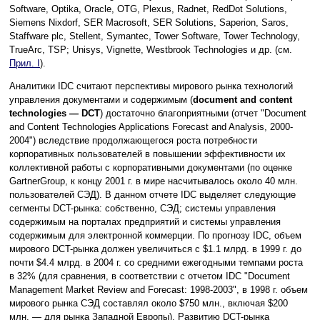
Software, Optika, Oracle, OTG, Plexus, Radnet, RedDot Solutions,
Siemens Nixdorf, SER Macrosoft, SER Solutions, Saperion, Saros,
Staffware plc, Stellent, Symantec, Tower Software, Tower Technology,
TrueArc, TSP; Unisys, Vignette, Westbrook Technologies и др. (см.
Прил. I
).
Аналитики IDC считают перспективы мирового рынка технологий
управления документами и содержимым (
document and content
technologies — DCT
) достаточно благоприятными (отчет "Document
and Content Technologies Applications Forecast and Analysis, 2000-
2004") вследствие продолжающегося роста потребности
корпоративных пользователей в повышении эффективности их
коллективной работы с корпоративными документами (по оценке
GartnerGroup, к концу 2001 г. в мире насчитывалось около 40 млн.
пользователей CЭД). В данном отчете IDC выделяет следующие
сегменты DCT-рынка: собственно, СЭД; системы управления
содержимым на порталах предприятий и системы управления
содержимым для электронной коммерции. По прогнозу IDC, объем
мирового DCT-рынка должен увеличиться с $1.1 млрд. в 1999 г. до
почти $4.4 млрд. в 2004 г. со средними ежегодными темпами роста
в 32% (для сравнения, в соответствии с отчетом IDC "Document
Management Market Review and Forecast: 1998-2003", в 1998 г. объем
мирового рынка СЭД составлял около $750 млн., включая $200
млн. — для рынка Западной Европы). Развитию DCT-рынка