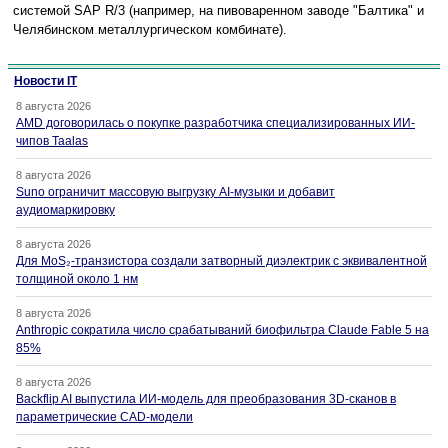
системой SAP R/3 (например, на пивоваренном заводе "Балтика" и
Челябинском металлургическом комбинате).
Новости IT
8 августа 2026
AMD договорилась о покупке разработчика специализированных ИИ-
чипов Taalas
8 августа 2026
Suno ограничит массовую выгрузку AI-музыки и добавит
аудиомаркировку
8 августа 2026
Для MoS₂-транзистора создали затворный диэлектрик с эквивалентной
толщиной около 1 нм
8 августа 2026
Anthropic сократила число срабатываний биофильтра Claude Fable 5 на
85%
8 августа 2026
Backflip AI выпустила ИИ-модель для преобразования 3D-сканов в
параметрические CAD-модели