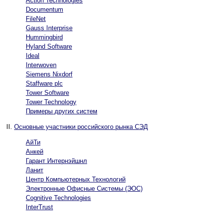
Action Technologies
Documentum
FileNet
Gauss Interprise
Hummingbird
Hyland Software
Ideal
Interwoven
Siemens Nixdorf
Staffware plc
Tower Software
Tower Technology
Примеры других систем
II.
Основные участники российского рынка СЭД
АйТи
Анкей
Гарант Интернэйшнл
Ланит
Центр Компьютерных Технологий
Электронные Офисные Системы (ЭОС)
Cognitive Technologies
InterTrust