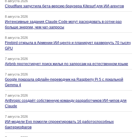
8 августа 2026
Cloudflare запустила бета-версию браузера Kitesurf для ИИ-агентов
8 августа 2026
Интенсивные задания Claude Code могут расходовать в сотни раз
больше энергии, чем чат-запросы
8 августа 2026
Firebird открыла в Армении ИИ-центр и планирует развернуть 70 тысяч
GPU
7 августа 2026
Airbnb протестирует поиск жилья по запросам на естественном языке
7 августа 2026
Google показала офлайн-переводчик на Raspberry Pi 5 с локальной
Gemma 4
7 августа 2026
Anthropic создаёт собственную команду разработчиков ИИ-чипов для
Claude
7 августа 2026
ИИ-модели Evo помогли спроектировать 16 работоспособных
бактериофагов