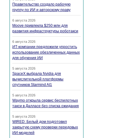
Правительство создало рабочую
группу по ИИ и авторскому праву
6 августа 2026
Moove привлекла $250 млн для
развития инфраструктуры роботакси
6 августа 2026
ИТ-компании предложили упростить
использование обезличенных данных
для обучения ИИ
5 августа 2026
SpaceX выбрала Nvidia для
вычислительной платформы
спутников Starmind AI1
5 августа 2026
Waymo открыла сервис беспилотных
такси в Далласе без списка ожидания
5 августа 2026
WIRED: Белый дом подготовил
закрытую схему проверки передовых
ИИ-моделей