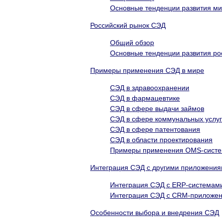
Основные тенденции развития м
Российский рынок СЭД
Общий обзор
Основные тенденции развития ро
Примеры применения CЭД в мире
СЭД в здравоохранении
СЭД в фармацевтике
CЭД в сфере выдачи займов
СЭД в сфере коммунальных услуг
CЭД в сфере патентования
СЭД в области проектирования
Примеры применения OMS-сист
Интеграция СЭД с другими приложени
Интеграция СЭД с ERP-системам
Интеграция СЭД с CRM-приложе
Особенности выбора и внедрения СЭД