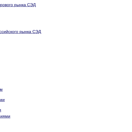
ирового рынка СЭД
ссийского рынка СЭД
ем
ями
и
ниями