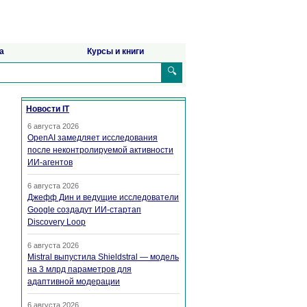
а
Курсы и книги
🔍
Новости IT
6 августа 2026
OpenAI замедляет исследования
после неконтролируемой активности
ИИ-агентов
6 августа 2026
Джефф Дин и ведущие исследователи
Google создадут ИИ-стартап
Discovery Loop
6 августа 2026
Mistral выпустила Shieldstral — модель
на 3 млрд параметров для
адаптивной модерации
6 августа 2026