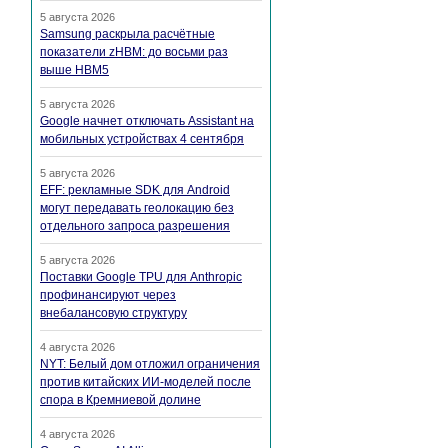
5 августа 2026
Samsung раскрыла расчётные
показатели zHBM: до восьми раз
выше HBM5
5 августа 2026
Google начнет отключать Assistant на
мобильных устройствах 4 сентября
5 августа 2026
EFF: рекламные SDK для Android
могут передавать геолокацию без
отдельного запроса разрешения
5 августа 2026
Поставки Google TPU для Anthropic
профинансируют через
внебалансовую структуру
4 августа 2026
NYT: Белый дом отложил ограничения
против китайских ИИ-моделей после
спора в Кремниевой долине
4 августа 2026