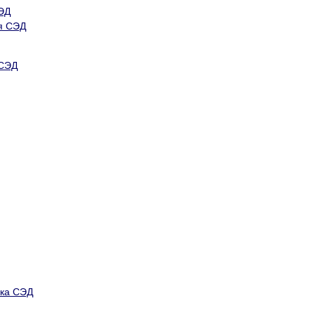
ЭД
я СЭД
 СЭД
нка СЭД