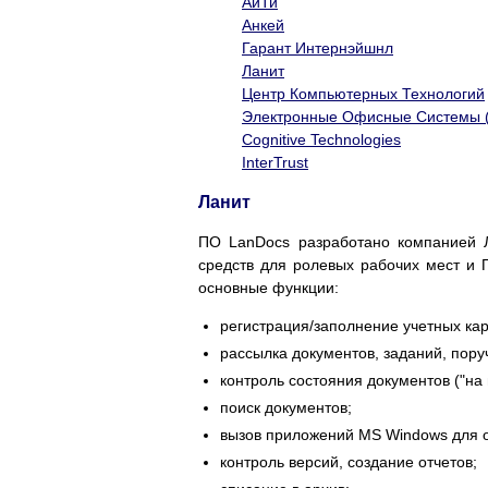
АйТи
Анкей
Гарант Интернэйшнл
Ланит
Центр Компьютерных Технологий
Электронные Офисные Системы 
Cognitive Technologies
InterTrust
Ланит
ПО LanDocs разработано компанией Л
средств для ролевых рабочих мест и 
основные функции:
регистрация/заполнение учетных кар
рассылка документов, заданий, поруч
контроль состояния документов ("на в
поиск документов;
вызов приложений MS Windows для о
контроль версий, создание отчетов;