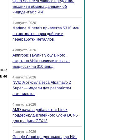
Open Secure AI Alliance предложил
механизм обмена данными об
инцидентах с ИИ
4 августа 2026
Mariana Minerals привлекла $310 млн
на автоматизацию добычи и
переработки металлов
4 августа 2026
Anthropic закупит у облачного
стартапа Volta вычислительные
мощности на $10 млрд
мных
ющие
4 августа 2026
NVIDIA открыла веса Alpamayo 2
Super — модели для разработки
автопилотов
4 августа 2026
AMD начала добавлять в Linux
поддержку дисплейного блока DCN6
для графики GFX13
4 августа 2026
Google Cloud представила двух ИИ-