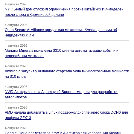
4 августа 2026
NYT: Белый дом отложил ограничения против китайских ИИ-моделей
после спора в Кремниевой долине
4 августа 2026
Open Secure AI Alliance предложил механизм обмена данными об
инцидентах с ИИ
4 августа 2026
Mariana Minerals привлекла $310 млн на автоматизацию добычи и
переработки металлов
4 августа 2026
Anthropic закупит у облачного стартапа Volta вычислительные мощности
на $10 млрд
4 августа 2026
NVIDIA открыла веса Alpamayo 2 Super — модели для разработки
автопилотов
4 августа 2026
AMD начала добавлять в Linux поддержку дисплейного блока DCN6 для
графики GFX13
4 августа 2026
Google Cloud представила двух ИИ-агентов для управления базами