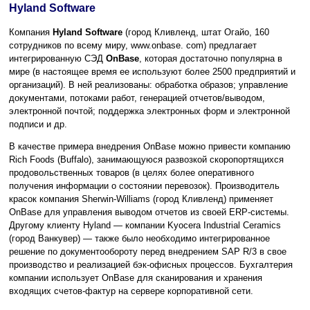
Hyland Software
Компания
Hyland Software
(город Кливленд, штат Огайо, 160
сотрудников по всему миру, www.onbase. com) предлагает
интегрированную СЭД
OnBase
, которая достаточно популярна в
мире (в настоящее время ее используют более 2500 предприятий и
организаций). В ней реализованы: обработка образов; управление
документами, потоками работ, генерацией отчетов/выводом,
электронной почтой; поддержка электронных форм и электронной
подписи и др.
В качестве примера внедрения OnBase можно привести компанию
Rich Foods (Buffalo), занимающуюся развозкой скоропортящихся
продовольственных товаров (в целях более оперативного
получения информации о состоянии перевозок). Производитель
красок компания Sherwin-Williams (город Кливленд) применяет
OnBase для управления выводом отчетов из своей ERP-системы.
Другому клиенту Hyland — компании Kyocera Industrial Ceramics
(город Ванкувер) — также было необходимо интегрированное
решение по документообороту перед внедрением SAP R/3 в свое
производство и реализацией бэк-офисных процессов. Бухгалтерия
компании использует OnBase для сканирования и хранения
входящих счетов-фактур на сервере корпоративной сети.