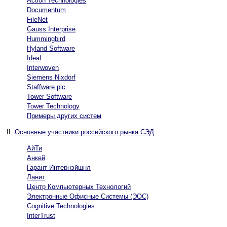
Action Technologies
Documentum
FileNet
Gauss Interprise
Hummingbird
Hyland Software
Ideal
Interwoven
Siemens Nixdorf
Staffware plc
Tower Software
Tower Technology
Примеры других систем
II.
Основные участники российского рынка СЭД
АйТи
Анкей
Гарант Интернэйшнл
Ланит
Центр Компьютерных Технологий
Электронные Офисные Системы (ЭОС)
Cognitive Technologies
InterTrust