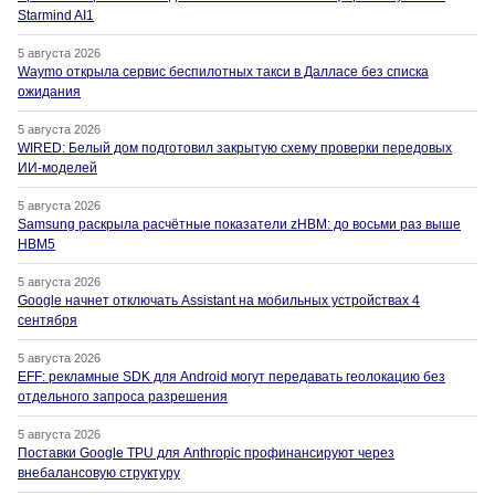
Starmind AI1
5 августа 2026
Waymo открыла сервис беспилотных такси в Далласе без списка
ожидания
5 августа 2026
WIRED: Белый дом подготовил закрытую схему проверки передовых
ИИ-моделей
5 августа 2026
Samsung раскрыла расчётные показатели zHBM: до восьми раз выше
HBM5
5 августа 2026
Google начнет отключать Assistant на мобильных устройствах 4
сентября
5 августа 2026
EFF: рекламные SDK для Android могут передавать геолокацию без
отдельного запроса разрешения
5 августа 2026
Поставки Google TPU для Anthropic профинансируют через
внебалансовую структуру