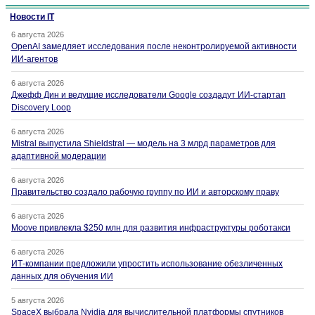
Новости IT
6 августа 2026
OpenAI замедляет исследования после неконтролируемой активности
ИИ-агентов
6 августа 2026
Джефф Дин и ведущие исследователи Google создадут ИИ-стартап
Discovery Loop
6 августа 2026
Mistral выпустила Shieldstral — модель на 3 млрд параметров для
адаптивной модерации
6 августа 2026
Правительство создало рабочую группу по ИИ и авторскому праву
6 августа 2026
Moove привлекла $250 млн для развития инфраструктуры роботакси
6 августа 2026
ИТ-компании предложили упростить использование обезличенных
данных для обучения ИИ
5 августа 2026
SpaceX выбрала Nvidia для вычислительной платформы спутников