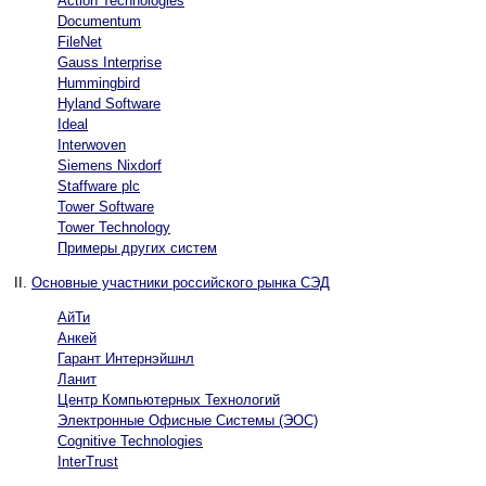
Action Technologies
Documentum
FileNet
Gauss Interprise
Hummingbird
Hyland Software
Ideal
Interwoven
Siemens Nixdorf
Staffware plc
Tower Software
Tower Technology
Примеры других систем
II.
Основные участники российского рынка СЭД
АйТи
Анкей
Гарант Интернэйшнл
Ланит
Центр Компьютерных Технологий
Электронные Офисные Системы (ЭОС)
Cognitive Technologies
InterTrust