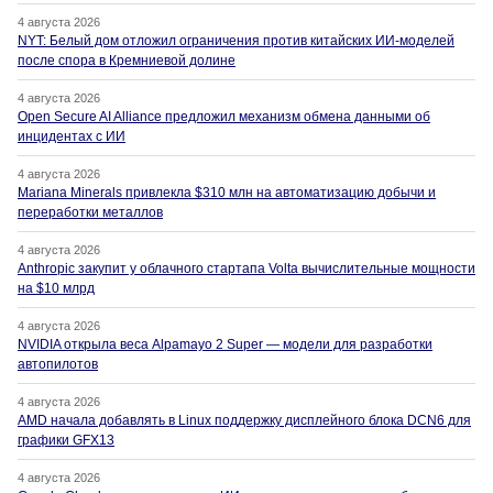
4 августа 2026
NYT: Белый дом отложил ограничения против китайских ИИ-моделей
после спора в Кремниевой долине
4 августа 2026
Open Secure AI Alliance предложил механизм обмена данными об
инцидентах с ИИ
4 августа 2026
Mariana Minerals привлекла $310 млн на автоматизацию добычи и
переработки металлов
4 августа 2026
Anthropic закупит у облачного стартапа Volta вычислительные мощности
на $10 млрд
4 августа 2026
NVIDIA открыла веса Alpamayo 2 Super — модели для разработки
автопилотов
4 августа 2026
AMD начала добавлять в Linux поддержку дисплейного блока DCN6 для
графики GFX13
4 августа 2026