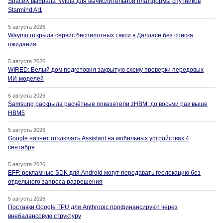
SpaceX выбрала Nvidia для вычислительной платформы спутников
Starmind AI1
5 августа 2026
Waymo открыла сервис беспилотных такси в Далласе без списка
ожидания
5 августа 2026
WIRED: Белый дом подготовил закрытую схему проверки передовых
ИИ-моделей
5 августа 2026
Samsung раскрыла расчётные показатели zHBM: до восьми раз выше
HBM5
5 августа 2026
Google начнет отключать Assistant на мобильных устройствах 4
сентября
5 августа 2026
EFF: рекламные SDK для Android могут передавать геолокацию без
отдельного запроса разрешения
5 августа 2026
Поставки Google TPU для Anthropic профинансируют через
внебалансовую структуру