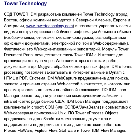
Tower Technology
СЭД TOWER IDM разработана компанией Tower Technology (город
Бостон, офисы компании находятся в Северной Америке, Европе и
Австралии,
www.towertechnology.com
) и позволяет управлять всеми
видами неструктурированной бизнес-информации большого объема
(изображениями, отчетами, счетами-фактурами, разнообразными
офисными документами, электронной почтой и Web-содержимым).
Фактически это Web-ориентированный репозитарий. Модуль Tower
Document Portal осуществляет связь Tower IDM с Интернет для
организации доступа через Web-навигаторы к потокам работ,
документам и др. Модуль обработки электронных форм IDM e-forms
processing позволяет захватывать в Интернет данные в Dynamic
HTML и PDF. Система IDM WebCapture предназначена для поиска,
захвата и хранения страниц Web-сессий в контексте, в котором они
просматривались во время онлайновой транзакции. ПО IDM Loan
Manager решает задачи управления коммерческими займами в
intranet -сетях ряда банков США. IDM Loan Manager поддерживает
компоненты Microsoft COM (или CORBA/JavaBeans) и совместимо с
Web-серверами приложений Unix. ПО Tower eProcess Objects
предназначено для обработки электронных документов и
содержимого и поддерживает такие движки потоков работ, как
Plexus FloWare, Fujitsu iFlow, Staffware и Tower IDM Flow Manager.