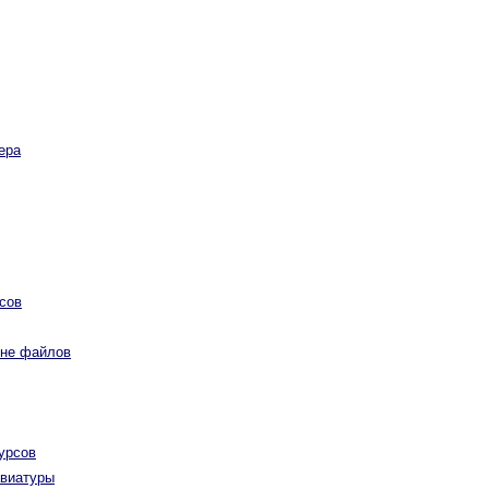
ера
сов
вне файлов
урсов
авиатуры