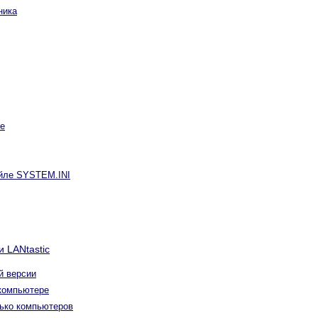
ника
ке
айле SYSTEM.INI
 LANtastic
й версии
 компьютере
лько компьютеров