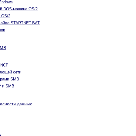
Windows
ной DOS-машине OS/2
в OS/2
я файла STARTNET.BAT
лов
SMB
а NCP
тающей сети
верами SMB
P и SMB
пасности данных
а