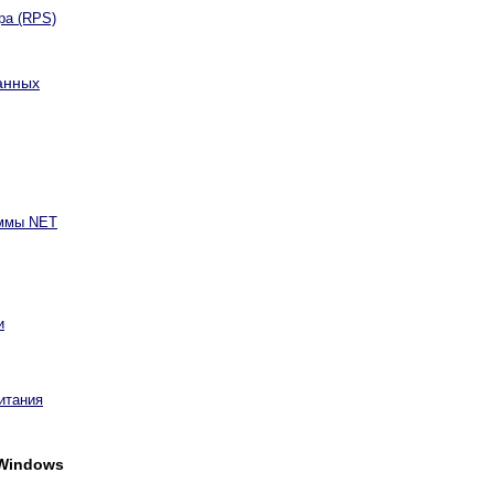
ра (RPS)
анных
аммы NET
и
итания
 Windows