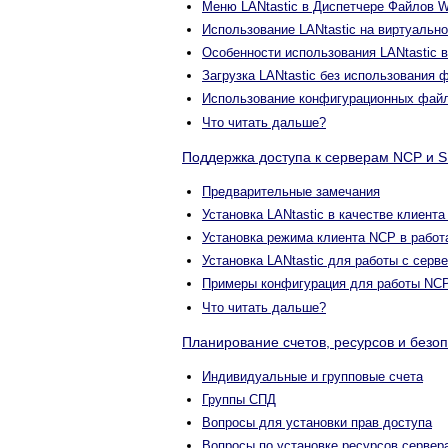
Меню LANtastic в Диспетчере Файлов 
Использование LANtastic на виртуаль
Особенности использования LANtastic 
Загрузка LANtastic без использовани
Использование конфигурационных фай
Что читать дальше?
Поддержка доступа к серверам NCP и 
Предварительные замечания
Установка LANtastic в качестве клиент
Установка режима клиента NCP в рабо
Установка LANtastic для работы с сер
Примеры конфигурация для работы NC
Что читать дальше?
Планирование счетов, ресурсов и безо
Индивидуальные и групповые счета
Группы СПД
Вопросы для установки прав доступа
Вопросы по установке ресурсов сервер