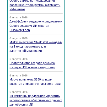
OpenAI замедляет исследования
после неконтролируемой активности
ИИ-агентов
6 августа 2026
Джефф Дин и ведущие исследователи
Google создадут ИИ-стартап
Discovery Loop
6 августа 2026
Mistral выпустила Shieldstral — модель
на 3 млрд параметров для
адаптивной модерации
6 августа 2026
Правительство создало рабочую
группу по ИИ и авторскому праву
6 августа 2026
Moove привлекла $250 млн для
развития инфраструктуры роботакси
6 августа 2026
ИТ-компании предложили упростить
использование обезличенных данных
для обучения ИИ