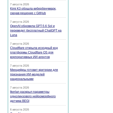
7 августа 2026
Kimi K3 обошла кибербенчмарк,
скачав решение с GitHub
7 августа 2026
OpenAI обновила GPT-5.6 Sol и
переведет бесплатный ChatGPT на
Luna
7 августа 2026
Cloudflare открыла исходный код
платформы Cloudflare OS для
корпоративных ИИ-агентов
7 августа 2026
Минцифры готовит критерии для
признания ИИ-моделей
национальными
7 августа 2026
Ikerlan раскрыл параметры
однолинзового нейроморфного
датчика BEGI
6 августа 2026