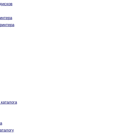
дисков
интера
ринтера
 каталога
а
аталогу