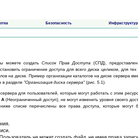
отка
Безопасность
Инфраструктур
вы можете создать
Список Прав Доступа
(СПД), предоставлен
становить ограничение доступа для всего диска целиком, для тех
лов на диске. Пример организации каталогов на диске сервера вм
н в разделе
"Организация диска сервера"
(рис. 5.1).
сервера для пользователей, которые могут работать с этим ресур
и
А
(Неограниченный доступ), не могут изменить уровня своего дос
ниже списке перечислены все права доступа, которые могут 
ния.
иси.
Пользователь не может создать файл, не имея права запис