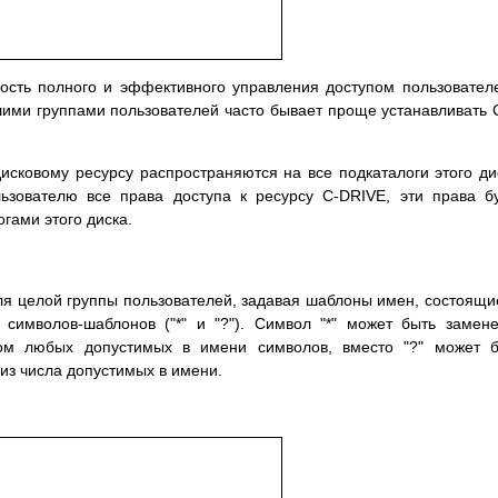
ность полного и эффективного управления доступом пользовател
шими группами пользователей часто бывает проще устанавливать
исковому ресурсу распространяются на все подкаталоги этого ди
ьзователю все права доступа к ресурсу C-DRIVE, эти права б
гами этого диска.
ля целой группы пользователей, задавая шаблоны имен, состоящи
символов-шаблонов ("*" и "?"). Символ "*" может быть замен
ом любых допустимых в имени символов, вместо "?" может б
из числа допустимых в имени.