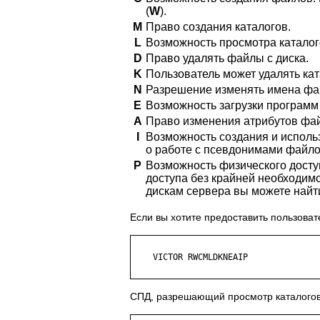
(
W
).
M
Право создания каталогов.
L
Возможность просмотра каталого
D
Право удалять файлы с диска.
K
Пользователь может удалять кат
N
Разрешение изменять имена фа
E
Возможность загрузки программ 
A
Право изменения атрибутов фай
I
Возможность создания и испол
о работе с псевдонимами файло
P
Возможность физического доступ
доступа без крайней необходим
дискам сервера вы можете найт
Если вы хотите предоставить пользоват
    VICTOR RWCMLDKNEAIP

СПД, разрешающий просмотр каталогов,