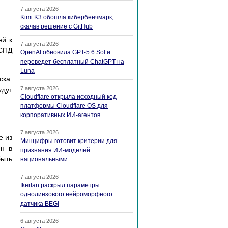
7 августа 2026
Kimi K3 обошла кибербенчмарк,
скачав решение с GitHub
ей к
7 августа 2026
 СПД
OpenAI обновила GPT-5.6 Sol и
переведет бесплатный ChatGPT на
Luna
ска.
7 августа 2026
удут
Cloudflare открыла исходный код
платформы Cloudflare OS для
корпоративных ИИ-агентов
7 августа 2026
е из
Минцифры готовит критерии для
ен в
признания ИИ-моделей
ыть
национальными
7 августа 2026
Ikerlan раскрыл параметры
однолинзового нейроморфного
датчика BEGI
6 августа 2026