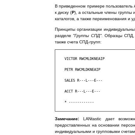
В приведенном примере пользователь 
к диску (
P
), а остальные члены группы 
каталогов, а также переименования и 
Принципы организации индивидуальных
разделе
"Группы СПД".
Образцы СПД, 
также счета СПД-групп:
    VICTOR RWCMLDKNEAIP

    PETR RWCMLDKNEAIP

    SALES R---L---E---

    ACCT R---L---E---

    * ------------

Замечание:
LANtastic дает возможн
предоставленных на основании персона
индивидуальными и групповыми счетам