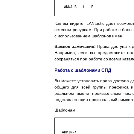
    ANNA R---L---E---

Как вы видите, LANtastic дает возмож
сетевым ресурсам. При работе с боль
с использованием шаблонов имен.
Важное замечание:
Права доступа к д
Например, если вы предоставите пол
сохраняться при работе со всеми катало
Работа с шаблонами СПД
Вы можете установить права доступа д
общего для всей группы префикса и 
реальном имени произвольным числ
подставлен один произвольный символ 
Шаблонам
   ADMIN-*
