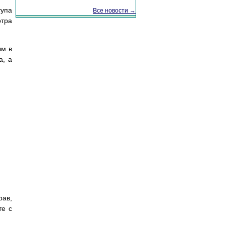
тупа
Все новости →
отра
ым в
а, а
ав,
те с