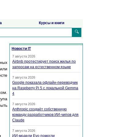
а
Курсы и книги
🔍
Новости IT
7 августа 2026
Airbnb протестирует поиск жилья по
ных
запросам на естественном языке
 или
есте
7 августа 2026
Google показала офлайн-переводчик
на Raspberry Pi 5 с локальной Gemma
сом.
4
тупа
7 августа 2026
быть
Anthropic создаёт собственную
команду разработчиков ИИ-чипов для
Claude
7 августа 2026
и
ИИ-модели Evo помогли