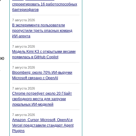
спроектировать 16 работоспособных
бактериофагов
7 августа 2026
В эксперименте пользователи
пропустили треть опасных команд
ИИ-агента
7 августа 2026
Модель Kimi K3 с открытыми весами
появилась в GitHub Copilot
ию
7 августа 2026
о
Bloomberg: около 70% ИИ-выручки
Microsoft связано с OpenAI
7 августа 2026
Chrome потребует около 20 Гбайт
свободного места для загрузки
локальных ИИ-моделей
7 августа 2026
Amazon, Cursor, Microsoft, OpenAI и
Vercel представили стандарт Agent
Plugins