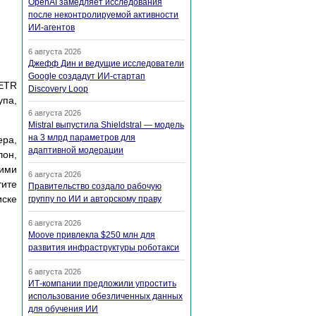
OpenAI замедляет исследования
после неконтролируемой активности
ИИ-агентов
6 августа 2026
Джефф Дин и ведущие исследователи
Google создадут ИИ-стартап
PETR
Discovery Loop
упа,
6 августа 2026
Mistral выпустила Shieldstral — модель
на 3 млрд параметров для
ера,
адаптивной модерации
лон,
кими
6 августа 2026
тите
Правительство создало рабочую
иске
группу по ИИ и авторскому праву
6 августа 2026
Moove привлекла $250 млн для
развития инфраструктуры роботакси
6 августа 2026
ИТ-компании предложили упростить
использование обезличенных данных
для обучения ИИ