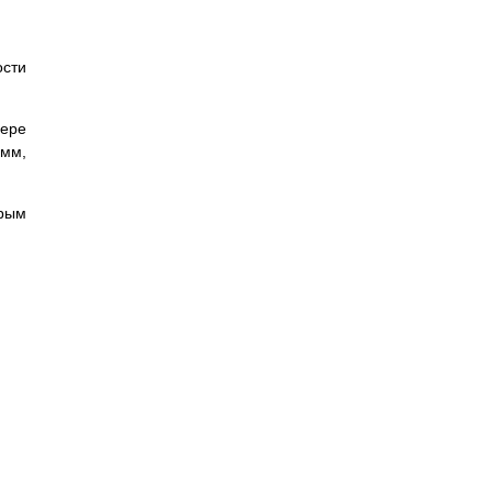
сти
ере
мм,
орым