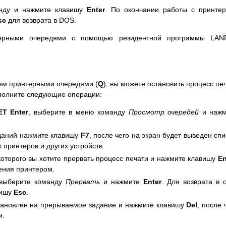
нду и нажмите клавишу
Enter
. По окончании работы с принте
sc
для возврата в DOS.
ерными очередями с помощью резидентной программы LAN
ям принтерными очередями (
Q
), вы можете остановить процесс пе
выполните следующие операции:
ET Enter
, выберите в меню команду
Просмотр очередей
и наж
аданий нажмите клавишу
F7
, после чего на экран будет выведен спи
принтеров и других устройств.
которого вы хотите прервать процесс печати и нажмите клавишу
En
ения принтером.
 выберите команду
Прервать
и нажмите
Enter
. Для возврата в 
вишу
Esc
.
установлен на прерываемое задание и нажмите клавишу
Del
, после 
и.