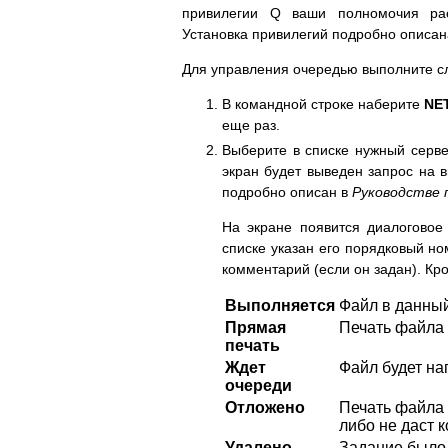
привилегии Q ваши полномочия рас
Установка привилегий подробно описан
Для управления очередью выполните с
В командной строке наберите
NET
еще раз.
Выберите в списке нужный серв
экран будет выведен запрос на 
подробно описан в
Руководстве 
На экране появится диалогово
списке указан его порядковый но
комментарий (если он задан). Кро
Выполняется
Файл в данны
Прямая
Печать файла 
печать
Ждет
Файл будет на
очереди
Отложено
Печать файла 
либо не даст 
Удалено
Задание было 