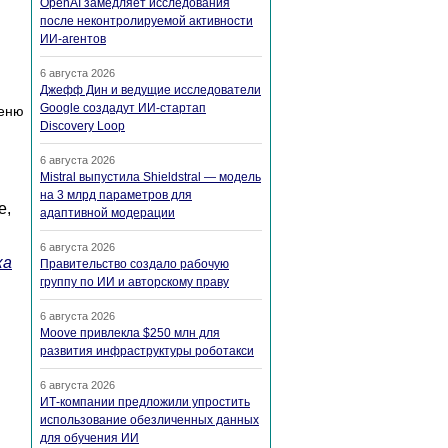
OpenAI замедляет исследования
после неконтролируемой активности
ИИ-агентов
6 августа 2026
Джефф Дин и ведущие исследователи
Google создадут ИИ-стартап
меню
Discovery Loop
6 августа 2026
Mistral выпустила Shieldstral — модель
на 3 млрд параметров для
е,
адаптивной модерации
6 августа 2026
ка
Правительство создало рабочую
группу по ИИ и авторскому праву
6 августа 2026
Moove привлекла $250 млн для
развития инфраструктуры роботакси
6 августа 2026
ИТ-компании предложили упростить
использование обезличенных данных
для обучения ИИ