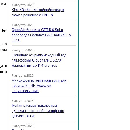
ми.
7 августа 2026
Kimi K3 обошла кибербенчмарк,
скачав решение с GitHub
7 августа 2026
nter
OpenAI обновила GPT-5.6 Sol и
переведет бесплатный ChatGPT на
Luna
, на
ерам
7 августа 2026
Cloudflare открыла исходный код
платформы Cloudflare OS для
ди в
корпоративных ИИ-агентов
ля и
7 августа 2026
Минцифры готовит критерии для
признания ИИ-моделей
национальными
7 августа 2026
Ikerlan раскрыл параметры
однолинзового нейроморфного
датчика BEGI
6 августа 2026