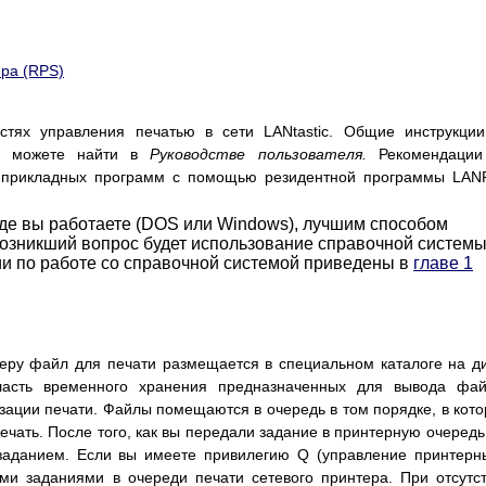
ра (RPS)
стях управления печатью в сети LANtastic. Общие инструкци
вы можете найти в
Руководстве пользователя.
Рекомендации
 прикладных программ с помощью резидентной программы LAN
реде вы работаете (DOS или Windows), лучшим способом
возникший вопрос будет использование справочной систем
ии по работе со справочной системой приведены в
главе 1
еру файл для печати размещается в специальном каталоге на д
ласть временного хранения предназначенных для вывода фай
ации печати. Файлы помещаются в очередь в том порядке, в кот
чать. После того, как вы передали задание в принтерную очередь
заданием. Если вы имеете привилегию Q (управление принтер
ми заданиями в очереди печати сетевого принтера. При отсутс