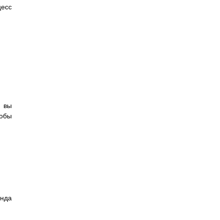
цесс
, вы
тобы
анда