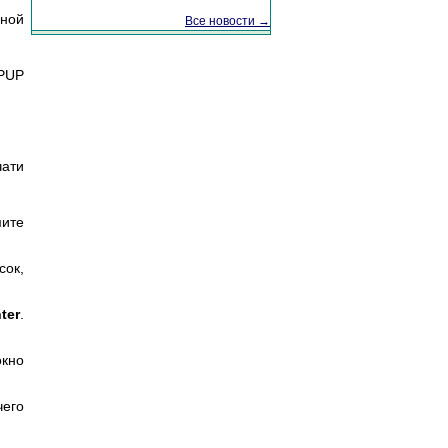
рной
Все новости →
PUP
чати
мите
сок,
ter
.
окно
чего