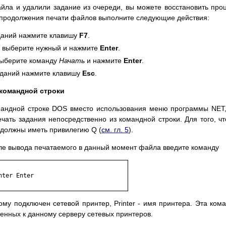
айла и удалили задание из очереди, вы можете восстановить про
я продолжения печати файлов выполните следующие действия:
даний нажмите клавишу
F7
.
, выберите нужный и нажмите
Enter
.
выберите команду
Начать
и нажмите
Enter
.
заданий нажмите клавишу
Esc
.
 командной строки
омандной строке DOS вместо использования меню программы NET
чать задания непосредственно из командной строки. Для того, ч
 должны иметь привилегию Q (
см. гл. 5
).
сле вывода печатаемого в данный момент файла введите команду
ter Enter

ому подключен сетевой принтер, Printer - имя принтера. Эта ком
ченных к данному серверу сетевых принтеров.