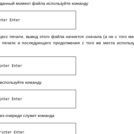
 данный момент файла используйте команду
ter Enter

есс печати, вывод этого файла начнется сначала (а не с того ме
я печати и последующего продолжения с того же места использ
nter Enter

используйте команду
nter Enter

 из очереди служит команда
inter Enter
