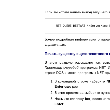
Если вы хотите начать вывод текущего 
      NET QUEUE RESTART \\ServerName P
Более подробная информация о пара
справочнике
.
Печать существующего текстового
В этом разделе рассказано как выв
Просмотр очередей
программы NET. Ин
строки DOS и меню программы NET пр
В командной строке наберите
N
Enter
еще раз.
В окне просмотра выберите нужн
Нажмите клавишу
Ins
, после че
Enter
.