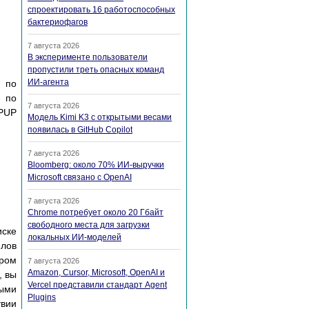
спроектировать 16 работоспособных
бактериофагов
7 августа 2026
В эксперименте пользователи
пропустили треть опасных команд
ИИ-агента
и по
 по
7 августа 2026
PUP
Модель Kimi K3 с открытыми весами
появилась в GitHub Copilot
ы
7 августа 2026
Bloomberg: около 70% ИИ-выручки
Microsoft связано с OpenAI
7 августа 2026
Chrome потребует около 20 Гбайт
свободного места для загрузки
иске
локальных ИИ-моделей
лов
ором
7 августа 2026
Amazon, Cursor, Microsoft, OpenAI и
, вы
Vercel представили стандарт Agent
ными
Plugins
твии