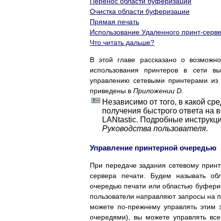
Перенос области буферизации
Очистка области буферизации
Прямая печать
Использование Удаленного принт-серве
Что читать дальше?
В этой главе рассказано о возможно
использования принтеров в сети 
управлению сетевыми принтерами из
приведены в
Приложении D.
Независимо от того, в какой с
получения быстрого ответа на 
LANtastic. Подробные инструкц
Руководства пользователя.
Управление принтерной очередью
При передаче задания сетевому принт
сервера печати. Будем называть об
очередью печати или областью буфериз
пользователи направляют запросы на пе
можете по-прежнему управлять этим 
очередями), вы можете управлять все