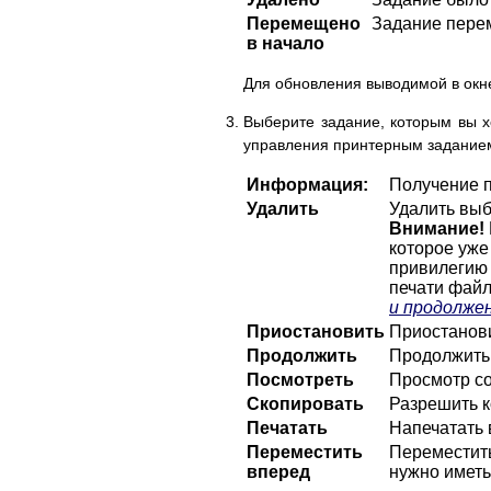
Перемещено
Задание пере
в
начало
Для обновления выводимой в окн
Выберите задание, которым вы 
управления принтерным задание
Информация:
Получение 
Удалить
Удалить выб
Внимание!
которое уже
привилегию 
печати файл
и продолже
Приостановить
Приостанови
Продолжить
Продолжить
Посмотреть
Просмотр с
Скопировать
Разрешить к
Печатать
Напечатать 
Переместить
Переместить
вперед
нужно имет