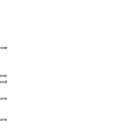
ном
еню
дной
мите
ите