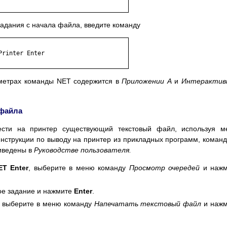
задания с начала файла, введите команду
rinter Enter

метрах команды NET содержится в
Приложении А
и
Интерактив
 файла
ести на принтер существующий текстовый файл, используя м
струкции по выводу на принтер из прикладных программ, коман
иведены в
Руководстве пользователя.
ET Enter
, выберите в меню команду
Просмотр очередей
и наж
ое задание и нажмите
Enter
.
го выберите в меню команду
Напечатать текстовый файл
и нажм