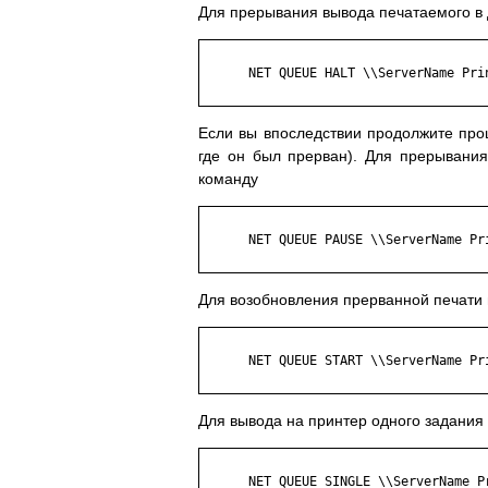
Для прерывания вывода печатаемого в
      NET QUEUE HALT \\ServerName Prin
Если вы впоследствии продолжите проц
где он был прерван). Для прерывани
команду
      NET QUEUE PAUSE \\ServerName Pri
Для возобновления прерванной печати 
      NET QUEUE START \\ServerName Pri
Для вывода на принтер одного задания
      NET QUEUE SINGLE \\ServerName Pr