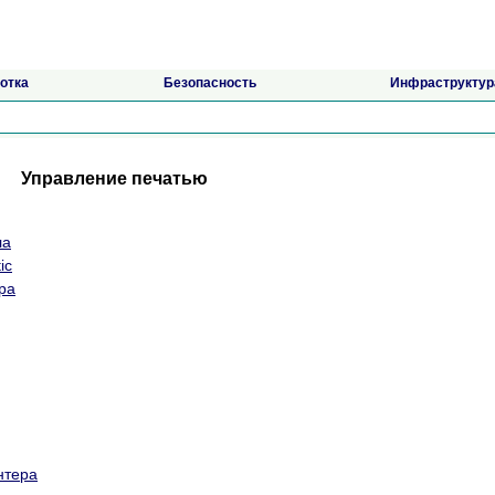
отка
Безопасность
Инфраструктур
Управление печатью
ла
ic
ра
нтера