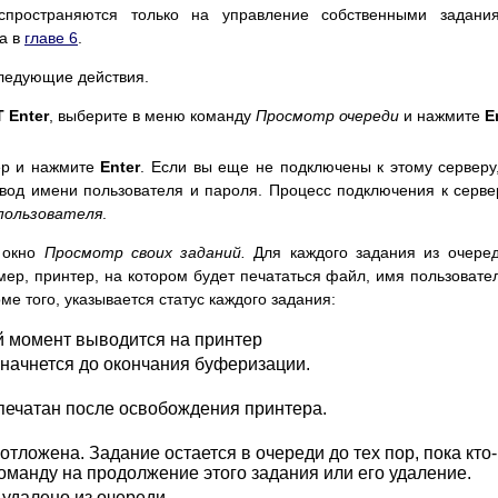
пространяются только на управление собственными задания
а в
главе 6
.
ледующие действия.
 Enter
, выберите в меню команду
Просмотр очереди
и нажмите
E
ер и нажмите
Enter
. Если вы еще не подключены к этому серверу
ввод имени пользователя и пароля. Процесс подключения к серв
пользователя
.
е окно
Просмотр своих заданий.
Для каждого задания из очере
мер, принтер, на котором будет печататься файл, имя пользовате
ме того, указывается статус каждого задания:
й момент выводится на принтер
начнется до окончания буферизации.
печатан после освобождения принтера.
отложена. Задание остается в очереди до тех пор, пока кто-
команду на продолжение этого задания или его удаление.
удалено из очереди.