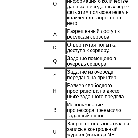
информация о количестве
O
данных, переданных через
сеть этим пользователем и
количество запросов от
него.
Разрешенный доступ к
A
ресурсам сервера.
Отвергнутая попытка
D
доступа к серверу.
Задание помещено в
Q
очередь сервера.
Задание из очереди
S
передано на принтер.
Размер свободного
H
пространства на диске
ниже заданного предела.
Использование
B
процессора превысило
заданный порог.
Запрос от пользователя на
запись в контрольный
U
журнал (команда NET