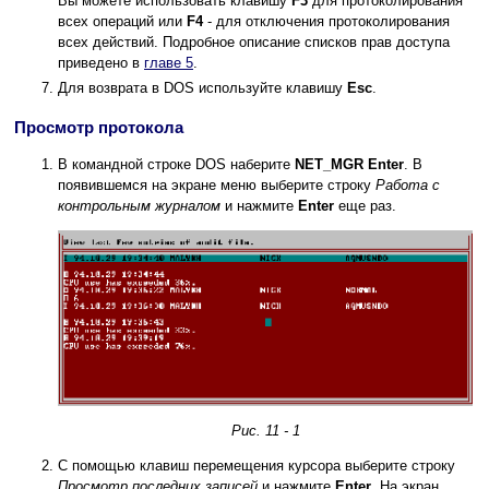
Вы можете использовать клавишу
F3
для протоколирования
всех операций или
F4
- для отключения протоколирования
всех действий. Подробное описание списков прав доступа
приведено в
главе 5
.
Для возврата в DOS используйте клавишу
Esc
.
Просмотр протокола
В командной строке DOS наберите
NET_MGR Enter
. В
появившемся на экране меню выберите строку
Работа с
контрольным журналом
и нажмите
Enter
еще раз.
Рис. 11 - 1
С помощью клавиш перемещения курсора выберите строку
Просмотр последних записей
и нажмите
Enter
. На экран