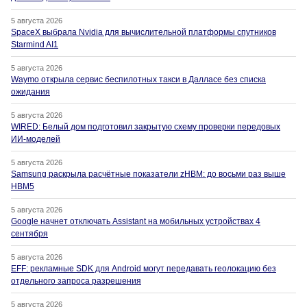
5 августа 2026
SpaceX выбрала Nvidia для вычислительной платформы спутников
Starmind AI1
5 августа 2026
Waymo открыла сервис беспилотных такси в Далласе без списка
ожидания
5 августа 2026
WIRED: Белый дом подготовил закрытую схему проверки передовых
ИИ-моделей
5 августа 2026
Samsung раскрыла расчётные показатели zHBM: до восьми раз выше
HBM5
5 августа 2026
Google начнет отключать Assistant на мобильных устройствах 4
сентября
5 августа 2026
EFF: рекламные SDK для Android могут передавать геолокацию без
отдельного запроса разрешения
5 августа 2026