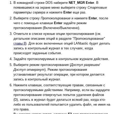
В командной строке DOS наберите
NET_MGR Enter
. В
появившемся на экране меню выберите строку
Стартовые
параметры сервера
и нажмите
Enter
еще раз.
Выберите строку
Протоколирование
и нажмите
Enter
, после
чего с помощью клавиши
Enter
задайте режим
протоколирования (Включено/Выключено).
Отметьте в списке нужные опции протоколирования (см.
детальное описание опций в разделе
"Протоколирование"
главы 8
). Для всех включенных опций LANtastic будет делать
запись в контрольный журнал в тех случаях, когда
происходят заданные события.
Задайте протоколируемые в контрольном журнале действия.
Выберите режим протоколирования (
Доступ разрешен/
Доступ отвергнут
). Режим протоколирования
устанавливает результат операции, при котором делается
запись в контрольный журнал.
Нажмите клавиши, соответствующие правам, связанным с
протоколируемыми действиями. Например, если вы зададите
протоколирование отвергнутых попыток удаления файлов
(D), запись в журнал будет делаться всякий раз, когда кто-
либо из пользователей попытается удалить файл, не имея на
это права.