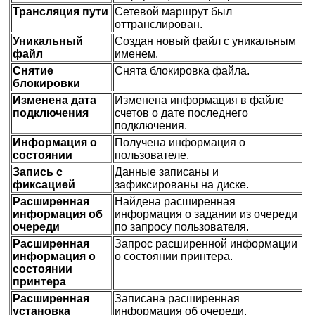
Трансляция пути
Сетевой маршрут был
оттранслирован.
Уникальный
Создан новый файл с уникальным
файл
именем.
Снятие
Снята блокировка файла.
блокировки
Изменена дата
Изменена информация в файле
подключения
счетов о дате последнего
подключения.
Информация о
Получена информация о
состоянии
пользователе.
Запись с
Данные записаны и
фиксацией
зафиксированы на диске.
Расширенная
Найдена расширенная
информация об
информация о задании из очереди
очереди
по запросу пользователя.
Расширенная
Запрос расширенной информации
информация о
о состоянии принтера.
состоянии
принтера
Расширенная
Записана расширенная
установка
информация об очереди.