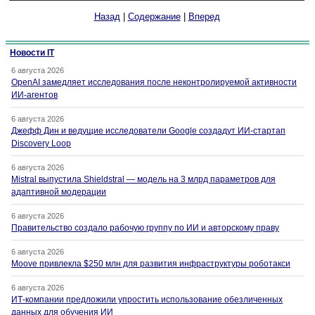
Назад
|
Содержание
|
Вперед
Новости IT
6 августа 2026
OpenAI замедляет исследования после неконтролируемой активности
ИИ-агентов
6 августа 2026
Джефф Дин и ведущие исследователи Google создадут ИИ-стартап
Discovery Loop
6 августа 2026
Mistral выпустила Shieldstral — модель на 3 млрд параметров для
адаптивной модерации
6 августа 2026
Правительство создало рабочую группу по ИИ и авторскому праву
6 августа 2026
Moove привлекла $250 млн для развития инфраструктуры роботакси
6 августа 2026
ИТ-компании предложили упростить использование обезличенных
данных для обучения ИИ