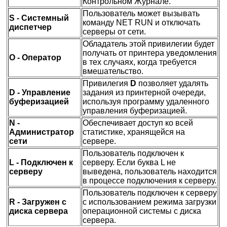
Контрольном Журнале.
Пользователь может вызывать
S - Системный
команду NET RUN и отключать
диспетчер
серверы от сети.
Обладатель этой привилегии будет
получать от принтера уведомления
O - Оператор
в тех случаях, когда требуется
вмешательство.
Привилегия
D
позволяет удалять
D - Управление
задания из принтерной очереди,
буферизацией
используя программу удаленного
управления буферизацией.
N -
Обеспечивает доступ ко всей
Администратор
статистике, хранящейся на
сети
сервере.
Пользователь подключен к
L - Подключен к
серверу. Если буква L не
серверу
выведена, пользователь находится
в процессе подключения к серверу.
Пользователь подключен к серверу
R - Загружен с
с использованием режима загрузки
диска сервера
операционной системы с диска
сервера.