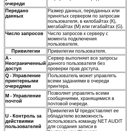
очереди
Передано
Размер данных, переданных или
данных
принятых сервером по запросам
пользователя, в килобайтах (К),
мегабайтах (М) или гигабайтах (G).
Число запросов
Число запросов к серверу с
момента подключения
пользователя.
Привилегии
Привилегии пользователя.
A -
Сервер выполняет все запросы
Неограниченный
данного пользователя без
доступ
проверки прав доступа.
Q - Управление
Пользователь может управлять
принтерными
всеми заданиями в очереди
очередями
принтера.
Позволяет управлять всеми
M - Управление
сообщениями, хранящимися в
почтой
почтовой очереди.
Привилегия
U
предоставляет ее
U - Контроль за
обладателю возможность
действиями
использовать команду NET AUDIT
пользователей
для создания записи в