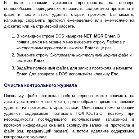
В целях экономии дискового пространства на сервере
целесообразно периодически копировать содержимое протокола в
файл и после этого удалять старый протокол. Вы можете,
например, сохранять протокол еженедельно или ежемесячно на
дискетах или на стримерной кассете.
В командной строке DOS наберите
NET_MGR Enter
. В
появившемся на экране меню выберите строку
Работа с
контрольным журналом
и нажмите
Enter
еще раз.
Выберите строку
Скопировать контрольный журнал файл
и
нажмите
Enter
.
Задайте полное имя файла для записи протокола и нажмите
Enter.
Для возврата в DOS используйте клавишу
Esc
.
Очистка контрольного журнала
Поскольку файл протокола работы сервера может занимать на
диске достаточно много места, целесообразно время от времени
удалять из протокола старые записи. Описанные ниже операции
удаляют содержимое протокола ПОЛНОСТЬЮ, поэтому при
необходимости последующего использования записанной в
протокол информации сначала скопируйте записи из протокола в
файл (см. предыдущий раздел), а потом удаляйте содержимое
контрольного журнала.