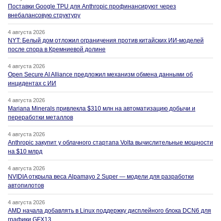
Поставки Google TPU для Anthropic профинансируют через
внебалансовую структуру
4 августа 2026
NYT: Белый дом отложил ограничения против китайских ИИ-моделей
после спора в Кремниевой долине
4 августа 2026
Open Secure AI Alliance предложил механизм обмена данными об
инцидентах с ИИ
4 августа 2026
Mariana Minerals привлекла $310 млн на автоматизацию добычи и
переработки металлов
4 августа 2026
Anthropic закупит у облачного стартапа Volta вычислительные мощности
на $10 млрд
4 августа 2026
NVIDIA открыла веса Alpamayo 2 Super — модели для разработки
автопилотов
4 августа 2026
AMD начала добавлять в Linux поддержку дисплейного блока DCN6 для
графики GFX13