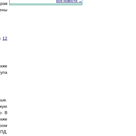
Все новости →
прав
дены
и
12
акже
упа
ные.
окую
ю. В
акже
ором
СПД.