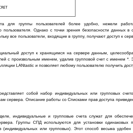
RET

ета для группы пользователей более удобно, нежели работ
 пользователя. Однако с точки зрения безопасности данных в 
ольку все пользователи, входящие в группу, получают доступ к сер
циальный доступ к хранящимся на сервере данным, целесообр
елей с произвольным именем, удалив групповой счет с именем *. 
алляции LANtastic и позволяет любому пользователю получить дост
редставляет собой набор индивидуальных или групповых счет
ам сервера. Описание работы со Списками прав доступа приведе
деле, индивидуальные и групповые счета служат для обеспеч
ервера. Группы СПД используются для установки одинаковых 
в (индивидуальных или групповых). Этот способ весьма удобен