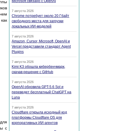
Microsoft связано с OpenAI
уппы
иков
7 августа 2026
енем
Chrome потребует около 20 Гбайт
как
свободного места для загрузки
локальных ИИ-моделей
7 августа 2026
Amazon, Cursor, Microsoft, OpenAI и
Vercel представили стандарт Agent
Plugins
7 августа 2026
Kimi K3 обошла кибербенчмарк,
скачав решение с GitHub
7 августа 2026
OpenAI обновила GPT-5.6 Sol и
переведет бесплатный ChatGPT на
Luna
7 августа 2026
Cloudflare открыла исходный код
платформы Cloudflare OS для
 для
корпоративных ИИ-агентов
ты с