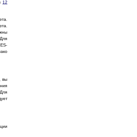
и
12
ета.
ета.
лжны
 Для
LES-
нако
, вы
ния
Для
дует
ации