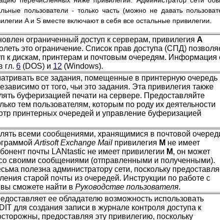
ацию перечисленных ниже привилегий. Администратор сети об
льные пользователи - только часть (можно не давать пользова
вилегии A и S вместе включают в себя все остальные привилегии.
ановлен ограниченный доступ к серверам, привилегия
А
олеть это ограничение. Список прав доступа (СПД) позволя
уп к дискам, принтерам и почтовым очередям. Информация 
 гл.
6
(DOS) и
12
(Windows).
атривать все задания, помещенные в принтерную очередь 
езависимо от того, чьи это задания. Эта привилегия также
лять буферизацией печати на сервере. Предоставляйте
лько тем пользователям, которым по роду их деятельности
отр принтерных очередей и управление буферизацией
лять всеми сообщениями, хранящимися в почтовой очеред
рограммой
Artisoft Exchange Mail
привилегия
M
не имеет
абонент почты LANtastic не имеет привилегии
M
, он может
 со своими сообщениями (отправленными и полученными).
сьма полезна администратору сети, поскольку предоставля
ления старой почты из очередей. Инструкции по работе с
c вы сможете найти в
Руководстве пользователя.
едоставляет ее обладателю возможность использовать
IT для создания записи в журнале контроля доступа к
 осторожны, предоставляя эту привилегию, поскольку