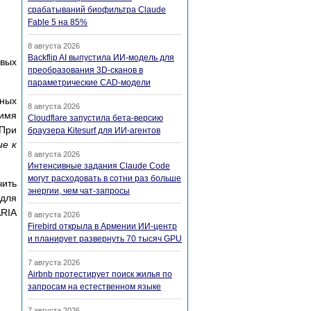
срабатываний биофильтра Claude
Fable 5 на 85%
8 августа 2026
Backflip AI выпустила ИИ-модель для
овых
преобразования 3D-сканов в
параметрические CAD-модели
ных
8 августа 2026
(имя
Cloudflare запустила бета-версию
 При
браузера Kitesurf для ИИ-агентов
ие к
8 августа 2026
Интенсивные задания Claude Code
могут расходовать в сотни раз больше
чить
энергии, чем чат-запросы
 для
ARIA
8 августа 2026
Firebird открыла в Армении ИИ-центр
и планирует развернуть 70 тысяч GPU
7 августа 2026
Airbnb протестирует поиск жилья по
запросам на естественном языке
7 августа 2026