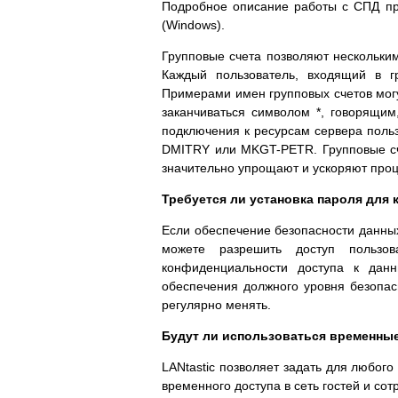
Подробное описание работы с СПД пр
(Windows).
Групповые счета позволяют нескольким
Каждый пользователь, входящий в гр
Примерами имен групповых счетов могу
заканчиваться символом *, говорящи
подключения к ресурсам сервера польз
DMITRY или MKGT-PETR. Групповые сче
значительно упрощают и ускоряют проц
Требуется ли установка пароля для 
Если обеспечение безопасности данных
можете разрешить доступ пользо
конфиденциальности доступа к дан
обеспечения должного уровня безопасн
регулярно менять.
Будут ли использоваться временные
LANtastic позволяет задать для любого
временного доступа в сеть гостей и со