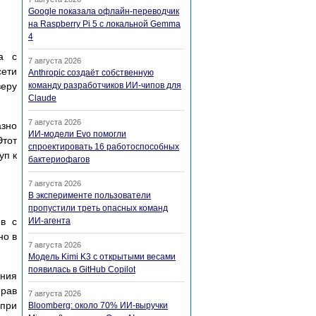
Google показала офлайн-переводчик
на Raspberry Pi 5 с локальной Gemma
4
а с
7 августа 2026
сети
Anthropic создаёт собственную
веру
команду разработчиков ИИ-чипов для
Claude
7 августа 2026
азно
ИИ-модели Evo помогли
Этот
спроектировать 16 работоспособных
уп к
бактериофагов
7 августа 2026
В эксперименте пользователи
пропустили треть опасных команд
ов с
ИИ-агента
но в
7 августа 2026
Модель Kimi K3 с открытыми весами
появилась в GitHub Copilot
ения
прав
7 августа 2026
 при
Bloomberg: около 70% ИИ-выручки