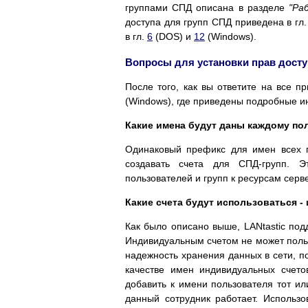
группами СПД описана в разделе
"Ра
доступа для групп СПД приведена в гл
в гл.
6
(DOS) и
12
(Windows).
Вопросы для установки прав досту
После того, как вы ответите на все 
(Windows), где приведены подробные и
Какие имена будут даны каждому по
Одинаковый префикс для имен всех п
создавать счета для СПД-групп. Э
пользователей и групп к ресурсам сер
Какие счета будут использоваться 
Как было описано выше, LANtastic под
Индивидуальным счетом не может польз
надежность хранения данных в сети, п
качестве имен индивидуальных счето
добавить к имени пользователя тот ил
данный сотрудник работает. Использ