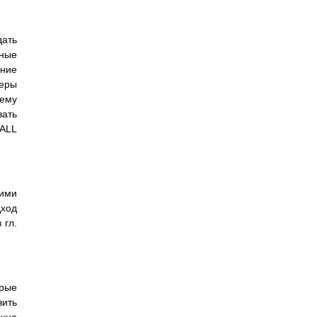
дать
дные
ение
еры
 ему
вать
TALL
жими
дход
 гл.
орые
вить