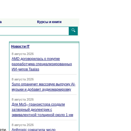
а
Курсы и книги
🔍
Новости IT
8 августа 2026
AMD договорилась о покупке
разработчика специализированных
ИИ-чипов Taalas
8 августа 2026
Suno ограничит массовую выгрузку AI-
музыки и добавит аудиомаркировку
8 августа 2026
Для MoS₂-транзистора создали
затворный диэлектрик с
эквивалентной толщиной около 1 нм
8 августа 2026
ети.
Anthropic сократила число