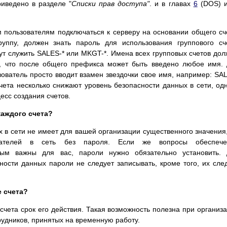
иведено в разделе "
Списки прав доступа"
. и в главах
6
(DOS) 
 пользователям подключаться к серверу на основании общего сч
уппу, должен знать пароль для использования группового сч
т служить SALES-* или MKGT-*. Имена всех групповых счетов до
м, что после общего префикса может быть введено любое имя.
ователь просто вводит взамен звездочки свое имя, например: SA
та несколько снижают уровень безопасности данных в сети, од
есс создания счетов.
каждого счета?
 в сети не имеет для вашей организации существенного значения
вателей в сеть без пароля. Если же вопросы обеспече
ным важны для вас, пароли нужно обязательно установить. 
ости данных пароли не следует записывать, кроме того, их сле
 счета?
 счета срок его действия. Такая возможность полезна при организ
трудников, принятых на временную работу.