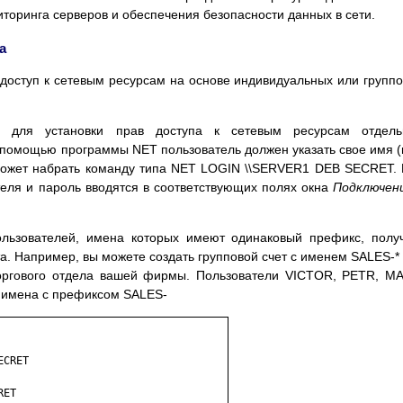
иторинга серверов и обеспечения безопасности данных в сети.
а
ь доступ к сетевым ресурсам на основе индивидуальных или групп
я для установки прав доступа к сетевым ресурсам отдель
 с помощью программы NET пользователь должен указать свое имя 
 может набрать команду типа NET LOGIN \\SERVER1 DEB SECRET.
теля и пароль вводятся в соответствующих полях окна
Подключен
ользователей, имена которых имеют одинаковый префикс, полу
та. Например, вы можете создать групповой счет с именем SALES-*
 торгового отдела вашей фирмы. Пользователи VICTOR, PETR, M
у имена с префиксом SALES-
CRET

ET
