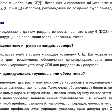
бота с шаблонами СПД"
. Детальная информация об установке 
.
7
(DOS) и
13
(Windows), рекомендации по созданию групп приве
па
приведенные в данном разделе вопросы, прочтите главу
6
(DOS) 
нструкции по реализации запланированных счетов.
льзователю и группе на каждом сервере?
ользователей в группе упрощает установку СПД. Вы можете т
то дает возможность обеспечения конфиденциальности дост
веров и упрощает установку СПД для разделяемых ресурсов.
- индивидуальные, групповые или обоих типов?
держивает два различных типа счетов - групповые и индивидуаль
оваться несколько человек. Такие счета обеспечивают более выс
оскольку пароль каждого счета известен лишь одному пользовател
в целесообразно задавать имена пользователей. Вы можете т
и иной префикс, связанный, например, с подразделением, в кот
ование префиксов имен упрощает установку прав доступа для 