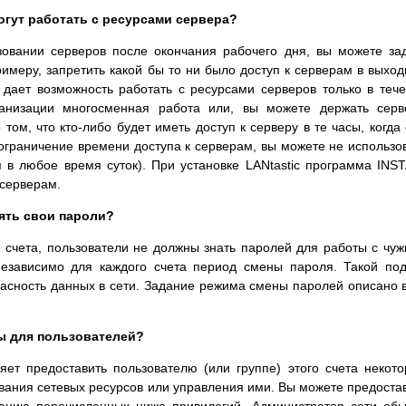
огут работать с ресурсами сервера?
зовании серверов после окончания рабочего дня, вы можете за
римеру, запретить какой бы то ни было доступ к серверам в выхо
 дает возможность работать с ресурсами серверов только в теч
анизации многосменная работа или, вы можете держать серв
том, что кто-либо будет иметь доступ к серверу в те часы, когда
 ограничение времени доступа к серверам, вы можете не использо
уп в любое время суток). При установке LANtastic программа INS
 серверам.
ять свои пароли?
 счета, пользователи не должны знать паролей для работы с чу
 независимо для каждого счета период смены пароля. Такой по
асность данных в сети. Задание режима смены паролей описано в
ы для пользователей?
яет предоставить пользователю (или группе) этого счета некот
ания сетевых ресурсов или управления ими. Вы можете предоста