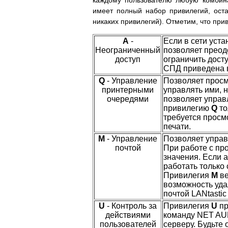
каждому пользователю любую комбин
имеет полный набор привилегий, оста
никаких привилегий). Отметим, что при
A
-
Если в сети уст
Неограниченный
позволяет преод
доступ
ограничить дост
СПД приведена в
Q
- Управление
Позволяет просм
принтерными
управлять ими, н
очередями
позволяет управ
привилегию
Q
то
требуется просм
печати.
M
- Управление
Позволяет управ
почтой
При работе с п
значения. Если 
работать только
Привилегия
M
ве
возможность уда
почтой LANtasti
U
- Контроль за
Привилегия
U
пр
действиями
команду NET AUD
пользователей
серверу. Будьте