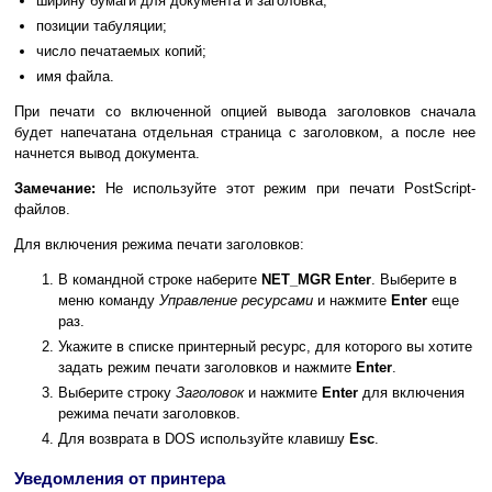
ширину бумаги для документа и заголовка;
позиции табуляции;
число печатаемых копий;
имя файла.
При печати со включенной опцией вывода заголовков сначала
будет напечатана отдельная страница с заголовком, а после нее
начнется вывод документа.
Замечание:
Не используйте этот режим при печати PostScript-
файлов.
Для включения режима печати заголовков:
В командной строке наберите
NET_MGR Enter
. Выберите в
меню команду
Управление ресурсами
и нажмите
Enter
еще
раз.
Укажите в списке принтерный ресурс, для которого вы хотите
задать режим печати заголовков и нажмите
Enter
.
Выберите строку
Заголовок
и нажмите
Enter
для включения
режима печати заголовков.
Для возврата в DOS используйте клавишу
Esc
.
Уведомления от принтера