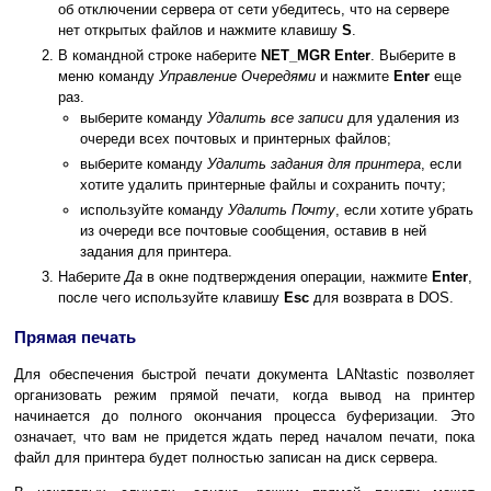
об отключении сервера от сети убедитесь, что на сервере
нет открытых файлов и нажмите клавишу
S
.
В командной строке наберите
NET_MGR Enter
. Выберите в
меню команду
Управление Очередями
и нажмите
Enter
еще
раз.
выберите команду
Удалить все записи
для удаления из
очереди всех почтовых и принтерных файлов;
выберите команду
Удалить задания для принтера
, если
хотите удалить принтерные файлы и сохранить почту;
используйте команду
Удалить Почту
, если хотите убрать
из очереди все почтовые сообщения, оставив в ней
задания для принтера.
Наберите
Да
в окне подтверждения операции, нажмите
Enter
,
после чего используйте клавишу
Esc
для возврата в DOS.
Прямая печать
Для обеспечения быстрой печати документа LANtastic позволяет
организовать режим прямой печати, когда вывод на принтер
начинается до полного окончания процесса буферизации. Это
означает, что вам не придется ждать перед началом печати, пока
файл для принтера будет полностью записан на диск сервера.