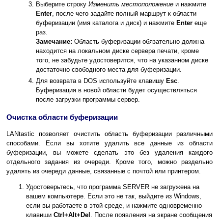
Выберите строку
Изменить местоположение
и нажмите
Enter
, после чего задайте полный маршрут к области
буферизации (имя каталога и диск) и нажмите
Enter
еще
раз.
Замечание:
Область буферизации обязательно должна
находится на локальном диске сервера печати, кроме
того, не забудьте удостоверится, что на указанном диске
достаточно свободного места для буферизации.
Для возврата в DOS используйте клавишу
Esc
.
Буферизация в новой области будет осуществляться
после загрузки программы сервер.
Очистка области буферизации
LANtastic позволяет очистить область буферизации различными
способами. Если вы хотите удалить все данные из области
буферизации, вы можете сделать это без удаления каждого
отдельного задания из очереди. Кроме того, можно раздельно
удалять из очереди данные, связанные с почтой или принтером.
Удостоверьтесь, что программа SERVER не загружена на
вашем компьютере. Если это не так, выйдите из Windows,
если вы работаете в этой среде, и нажмите одновременно
клавиши
Ctrl+Alt+Del
. После появления на экране сообщения