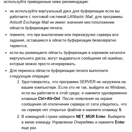
используйте приведенные ниже рекомендации:
не используйте виртуальный диск для буферизации если вы
работаете с почтовой системой
LANtastic Mail
; для программы
Artisoft Exchange Mail
не имеет значения местоположение
области буферизации печати;
помните, что при выключении или перезагрузке сервера все
задания, оставшиеся в области буферизации безвозвратно
теряются;
если вы размещаете область буферизации в корневом каталоге
виртуального диска, могут выдаваться сообщения об ошибках,
которые можно просто игнорировать.
Для переноса области буферизации печати выполните
следующие операции:
Удостоверьтесь, что программа SERVER не загружена на
вашем компьютере. Если это не так, выйдите из Windows,
если вы работаете в этой среде, и нажмите одновременно
клавиши
Ctrl+Alt+Del
. После появления на экране
сообщения об отключении сервера от сети убедитесь, что
на сервере нет открытых файлов и нажмите клавишу
S
.
В командной строке наберите
NET_MGR Enter
. Выберите
в меню команду
Управление Очередями
и нажмите
Enter
еще раз.