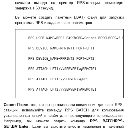
началом вывода на принтер RPS-станции происходит
задержка в 60 секунд.
Вы можете создать пакетный (.BAT) файл для загрузки
программы RPS и задания всех параметров:
      RPS USER_NAME=RPS2 PASSWORD=Secret RESOURCES=3 PRI
      RPS DEVICE_NAME=RPRINT1 PORT=LPT1

      RPS DEVICE_NAME=RPRINT2 PORT=LPT2

      RPS ATTACH LPT1:\\SERVER1\@REMOTE1

      RPS ATTACH LPT1:\\SERVER2\@RPS

      RPS ATTACH LPT2:\\SERVER1\@REMOTE1

Совет:
После того, как вы организовали соединения для всех RPS-
станций, используйте команду RPS BATCH для копирования
установленных опций в файл для последующего использования.
Например, вы можете задать команду
RPS BATCHRPS-
SET.BATEnter
. Если вы захотите внести изменения в пакетный