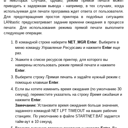
В некоторых случаях, однако, режим прямой печати может
приводить к задержкам вывода - например, в тех случаях, когда
используемая для печати программа ждет ответа от пользователя.
Для предотвращения простоя принтера в подобных ситуациях
LANtastic предусматривает задание времени ожидания в процессе
печати. Для использования режима прямой печати выполните
следующие операции.
В командной строке наберите
NET_MGR Enter
. Выберите в
меню команду
Управление Ресурсами
и нажмите
Enter
еще
раз.
Укажите в списке ресурсов принтер, для которого вы
намерены использовать режим прямой печати и нажмите
Enter
.
Выберите строку
Прямая печать
и задайте нужный режим с
помощью клавиши
Enter
.
Если вы хотите изменить время ожидания (по умолчанию 30
секунд), переместите указатель на строку
Время ожидания
и
нажмите
Enter
.
Замечание:
Установите время ожидания больше значения,
заданного командой NET LPT TIMEOUT на ваших рабочих
станциях. По умолчанию в файле STARTNET.BAT задается
тайм-аут в 10 секунд.