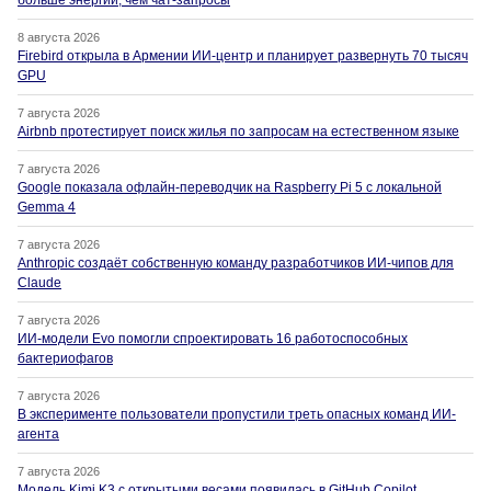
больше энергии, чем чат-запросы
8 августа 2026
Firebird открыла в Армении ИИ-центр и планирует развернуть 70 тысяч
GPU
7 августа 2026
Airbnb протестирует поиск жилья по запросам на естественном языке
7 августа 2026
Google показала офлайн-переводчик на Raspberry Pi 5 с локальной
Gemma 4
7 августа 2026
Anthropic создаёт собственную команду разработчиков ИИ-чипов для
Claude
7 августа 2026
ИИ-модели Evo помогли спроектировать 16 работоспособных
бактериофагов
7 августа 2026
В эксперименте пользователи пропустили треть опасных команд ИИ-
агента
7 августа 2026
Модель Kimi K3 с открытыми весами появилась в GitHub Copilot