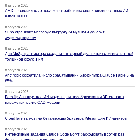
8 августа 2026
AMD договорилась о покупке разработчика специализированных ИИ-
чипов Taalas
8 августа 2026
Suno ограничит массовую выгрузку AI-музыки и добавит
аудиомаркировку
8 августа 2026
Для MoS₂-транзистора создали затворный диэлектрик с эквивалентной
толщиной около 1 нм
8 августа 2026
Anthropic сократила число срабатываний биофильтра Claude Fable 5 на
85%
8 августа 2026
Backflip AI выпустила ИИ-модель для преобразования 3D-сканов в
параметрические CAD-модели
8 августа 2026
Cloudflare запустила бета-версию браузера Kitesurf для ИИ-агентов
8 августа 2026
Интенсивные задания Claude Code могут расходовать в сотни раз