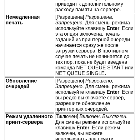
приводит к дополнительному
расходу памяти на сервере.
Немедленная
[Разрешена]
Разрешена,
печать
Запрещена.
Для смены режима
используйте клавишу
Enter
. Если
эта опция включена, печать
заданий из принтерной очереди
начинается сразу же после
загрузки сервера. В противном
случае печать не начинается до
тех пор, пока не будет введена
команда NET QUEUE START или
NET QUEUE SINGLE.
Обновление
[Разрешено]
Разрешено,
очередей
Запрещено.
Для смены режима
используйте клавишу
Enter
. Если
вы редко выключаете сервер,
разрешите обновление
принтерных очередей.
Режим удаленного
[Включен]
Включен, Выключен.
принт-сервера
Для смены режима используйте
клавишу
Enter
. Если режим
включен, вы можете
использовать для печати