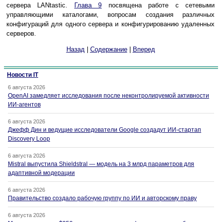
сервера LANtastic.
Глава 9
посвящена работе с сетевыми
управляющими каталогами, вопросам создания различных
конфигураций для одного сервера и конфигурированию удаленных
серверов.
Назад
|
Содержание
|
Вперед
Новости IT
6 августа 2026
OpenAI замедляет исследования после неконтролируемой активности
ИИ-агентов
6 августа 2026
Джефф Дин и ведущие исследователи Google создадут ИИ-стартап
Discovery Loop
6 августа 2026
Mistral выпустила Shieldstral — модель на 3 млрд параметров для
адаптивной модерации
6 августа 2026
Правительство создало рабочую группу по ИИ и авторскому праву
6 августа 2026