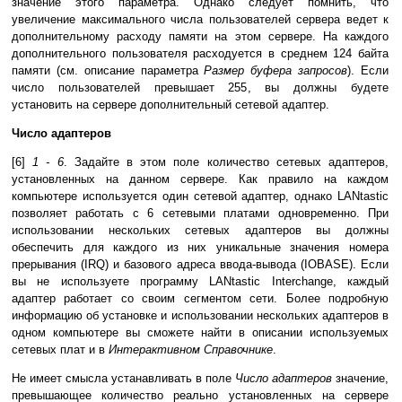
значение этого параметра. Однако следует помнить, что
увеличение максимального числа пользователей сервера ведет к
дополнительному расходу памяти на этом сервере. На каждого
дополнительного пользователя расходуется в среднем 124 байта
памяти (см. описание параметра
Размер буфера запросов
). Если
число пользователей превышает 255, вы должны будете
установить на сервере дополнительный сетевой адаптер.
Число адаптеров
[6]
1 - 6
. Задайте в этом поле количество сетевых адаптеров,
установленных на данном сервере. Как правило на каждом
компьютере используется один сетевой адаптер, однако LANtastic
позволяет работать с 6 сетевыми платами одновременно. При
использовании нескольких сетевых адаптеров вы должны
обеспечить для каждого из них уникальные значения номера
прерывания (IRQ) и базового адреса ввода-вывода (IOBASE). Если
вы не используете программу LANtastic Interchange, каждый
адаптер работает со своим сегментом сети. Более подробную
информацию об установке и использовании нескольких адаптеров в
одном компьютере вы сможете найти в описании используемых
сетевых плат и в
Интерактивном Справочнике
.
Не имеет смысла устанавливать в поле
Число адаптеров
значение,
превышающее количество реально установленных на сервере