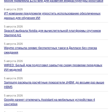
Moove привлекла $250 млн для развития инфраструктуры роботакси
6 августа 2026
ИТ-компании предложили упростить использование обезличенных
данных для обучения ИИ
5 августа 2026
SpaceX выбрала Nvidia для вычислительной платформы спутников
Starmind AI1
5 августа 2026
Waymo открыла сервис беспилотных такси в Далласе без списка
ожидания
5 августа 2026
WIRED: Белый дом подготовил закрытую схему проверки передовых
ИИ-моделей
5 августа 2026
Samsung раскрыла расчётные показатели zHBM: до восьми раз выше
HBM5
5 августа 2026
Google начнет отключать Assistant на мобильных устройствах 4
сентября