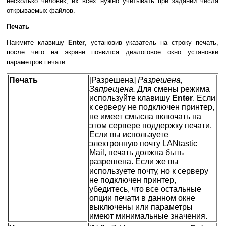
несколько человек, их всех нужно учитывать при задании числа
открываемых файлов.
Печать
Нажмите клавишу
Enter
, установив указатель на строку печать,
после чего на экране появится диалоговое окно установки
параметров печати.
Печать
[Разрешена]
Разрешена,
Запрещена.
Для смены режима
используйте клавишу
Enter
. Если
к серверу не подключен принтер,
не имеет смысла включать на
этом сервере поддержку печати.
Если вы используете
электронную почту LANtastic
Mail, печать должна быть
разрешена. Если же вы
используете почту, но к серверу
не подключен принтер,
убедитесь, что все остальные
опции печати в данном окне
выключены или параметры
имеют минимальные значения.