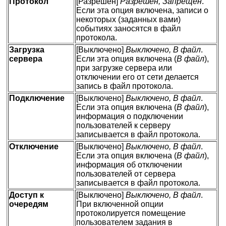
Протокол
[Разрешен]
Разрешен, Запрещен
.
Если эта опция включена, записи о
некоторых (заданных вами)
событиях заносятся в файл
протокола.
Загрузка
[Выключено]
Выключено, В файл
.
сервера
Если эта опция включена (
В файл
),
при загрузке сервера или
отключении его от сети делается
запись в файл протокола.
Подключение
[Выключено]
Выключено, В файл
.
Если эта опция включена (
В файл
),
информация о подключении
пользователей к серверу
записывается в файл протокола.
Отключение
[Выключено]
Выключено, В файл
.
Если эта опция включена (
В файл
),
информация об отключении
пользователей от сервера
записывается в файл протокола.
Доступ к
[Выключено]
Выключено, В файл
.
очередям
При включенной опции
протоколируется помещение
пользователем задания в