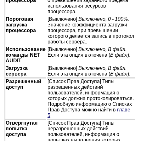
процессора
о превышении заданного предела
использования ресурсов
процессора.
Пороговая
[Выключено]
Выключено, 0 - 100%.
загрузка
Значение коэффициента загрузки
процессора
процессора, при превышении
которого делается запись в протокол
работы сервера.
Использование
[Выключено]
Выключено, В файл
.
команды
NET
Если эта опция включена (
В файл
),
AUDIT
Загрузка
[Выключено]
Выключено, В файл
.
сервера
Если эта опция включена (
В файл
),
Разрешенный
[Список Прав Доступа] Типы
доступ
разрешенных действий
пользователей, информация о
которых должна протоколироваться.
Подробную информацию о Списках
Прав Доступа можно найти в
главе
5
.
Отвергнутая
[Список Прав Доступа] Типы
попытка
неразрешенных действий
доступа
пользователей, информация о
попытках выполнения которых