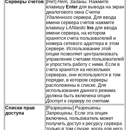
Серверы счетов
[Нет]
Нет, Заданы
. Нажмите
клавишу
Enter
для вывода на экран
диалогового окна
Счета
Удаленного сервера.
Для ввода
имени сервера счетов нажмите
клавишу
LANtastic
Ins
для ввода
имени сервера, на котором
хранятся счета пользователей и
номера сетевого адаптера в этом
сервере. Использование этой
опции позволяет централизовать
управление счетами пользователей
и упростить работу с ними. Если в
счета хранятся на нескольких
серверах, они используются в том
порядке, в котором серверы
расположены в списке. Для
использования данного режима
должна быть включена опция
Доступ к серверу по счетам.
Списки прав
[Разрешены]
Разрешены,
доступа
Запрещены
. Если эта опция
включена, пользователь может
получить доступ к ресурсу сервера
только в том случае, когда для него