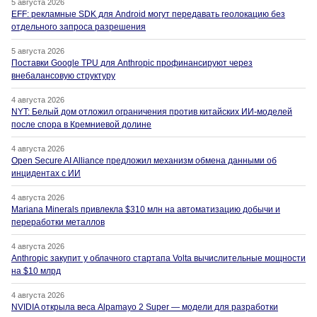
5 августа 2026
EFF: рекламные SDK для Android могут передавать геолокацию без
отдельного запроса разрешения
5 августа 2026
Поставки Google TPU для Anthropic профинансируют через
внебалансовую структуру
4 августа 2026
NYT: Белый дом отложил ограничения против китайских ИИ-моделей
после спора в Кремниевой долине
4 августа 2026
Open Secure AI Alliance предложил механизм обмена данными об
инцидентах с ИИ
4 августа 2026
Mariana Minerals привлекла $310 млн на автоматизацию добычи и
переработки металлов
4 августа 2026
Anthropic закупит у облачного стартапа Volta вычислительные мощности
на $10 млрд
4 августа 2026
NVIDIA открыла веса Alpamayo 2 Super — модели для разработки