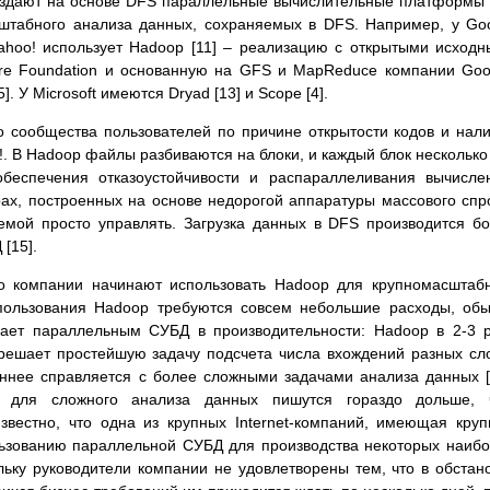
создают на основе DFS параллельные вычислительные платформы
штабного анализа данных, сохраняемых в DFS. Например, у Go
ahoo! использует Hadoop [11] – реализацию с открытыми исход
are Foundation и основанную на GFS и MapReduce компании Goo
 У Microsoft имеются Dryad [13] и Scope [4].
 сообщества пользователей по причине открытости кодов и нал
. В Hadoop файлы разбиваются на блоки, и каждый блок несколько
беспечения отказоустойчивости и распараллеливания вычисле
ах, построенных на основе недорогой аппаратуры массового спр
темой просто управлять. Загрузка данных в DFS производится б
[15].
то компании начинают использовать Hadoop для крупномасштаб
пользования Hadoop требуются совсем небольшие расходы, об
ает параллельным СУБД в производительности: Hadoop в 2-3 
решает простейшую задачу подсчета числа вхождений разных сл
еннее справляется с более сложными задачами анализа данных [
 для сложного анализа данных пишутся гораздо дольше, 
звестно, что одна из крупных Internet-компаний, имеющая кру
льзованию параллельной СУБД для производства некоторых наиб
льку руководители компании не удовлетворены тем, что в обстан