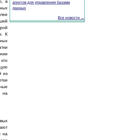
о, в
агентов для управления базами
жных
данных
лее
Все новости →
шей
орой
х. К
нных
атки
ении
 кто
щую
й из
отки
пные
е на
вых
вают
я на