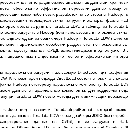
требуемым для интеграции бизнес-анализа над данными, хранимы
ляется обеспечение эффективной пересылки данных между эт
ребующий каких-либо новых разработок ни со стороны Hadoop, н
использовании имеющихся утилит загрузки и экспорта: файлы Ha
оторые можно загрузить в Teradata EDW, а таблицы из Teradata
е можно загрузить в Hadoop (или использовать в потоковом стиле
). Однако одной из общих черт Hadoop и Teradata EDW является
спечения параллельной обработки разделяются по нескольким уз
зации, недоступные для СУБД, выполняющихся в одном узле. В 
ы, направленные на достижение тесной и эффективной интегр
ю параллельной загрузки, называемую DirectLoad, для эффекти
EDW. Ключевая идея подхода DirectLoad состоит в том, что сначал
файла Hadoop некоторому параллельно компоненту Teradata ED
ужаем данные в параллельные компоненты. Для поддержки под
 внутри Teradata EDW новые методы для минимизации перемещ
Hadoop под названием TeradataInputFormat, который позвол
тать данные из Teradata EDW через драйверы JDBC без потребн
кспортирования данных (из СУБД) и их загрузки в Hado
одходом DBInputFormat [7], разработанным компанией Cloudera [6]