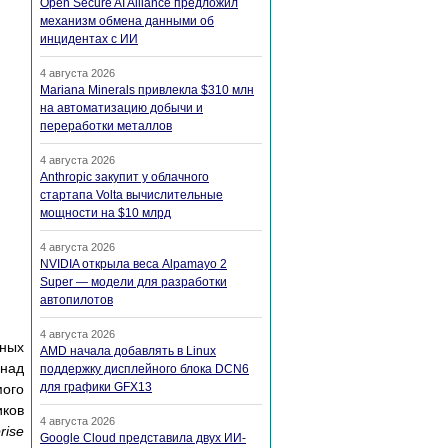
Open Secure AI Alliance предложил
механизм обмена данными об
инцидентах с ИИ
4 августа 2026
Mariana Minerals привлекла $310 млн
на автоматизацию добычи и
переработки металлов
4 августа 2026
Anthropic закупит у облачного
стартапа Volta вычислительные
мощности на $10 млрд
4 августа 2026
NVIDIA открыла веса Alpamayo 2
Super — модели для разработки
автопилотов
4 августа 2026
пных
AMD начала добавлять в Linux
 над
поддержку дисплейного блока DCN6
для графики GFX13
мого
иков
4 августа 2026
rise
Google Cloud представила двух ИИ-