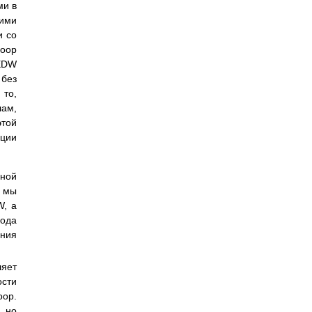
ми в
ими
и со
doop
 EDW
 без
 то,
лам,
этой
ации
вной
а мы
W, а
хода
ения
яет
ости
op.
, но