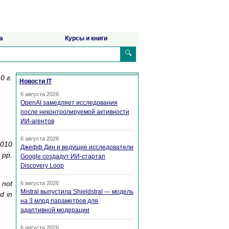
а
Курсы и книги
🔍
0 г.
Новости IT
6 августа 2026
OpenAI замедляет исследования
после неконтролируемой активности
ИИ-агентов
6 августа 2026
2010
Джефф Дин и ведущие исследователи
 pp.
Google создадут ИИ-стартап
Discovery Loop
 not
6 августа 2026
Mistral выпустила Shieldstral — модель
d in
на 3 млрд параметров для
адаптивной модерации
6 августа 2026