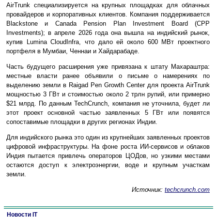
AirTrunk специализируется на крупных площадках для облачных
провайдеров и корпоративных клиентов. Компания поддерживается
Blackstone и Canada Pension Plan Investment Board (CPP
Investments); в апреле 2026 года она вышла на индийский рынок,
купив Lumina CloudInfra, что дало ей около 600 МВт проектного
портфеля в Мумбаи, Ченнаи и Хайдарабаде.
Часть будущего расширения уже привязана к штату Махараштра:
местные власти ранее объявили о письме о намерениях по
выделению земли в Raigad Pen Growth Center для проекта AirTrunk
мощностью 3 ГВт и стоимостью около 2 трлн рупий, или примерно
$21 млрд. По данным TechCrunch, компания не уточнила, будет ли
этот проект основной частью заявленных 5 ГВт или появятся
сопоставимые площадки в других регионах Индии.
Для индийского рынка это один из крупнейших заявленных проектов
цифровой инфраструктуры. На фоне роста ИИ-сервисов и облаков
Индия пытается привлечь операторов ЦОДов, но узкими местами
остаются доступ к электроэнергии, воде и крупным участкам
земли.
Источник:
techcrunch.com
Новости IT