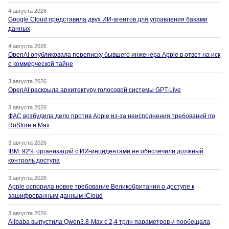
4 августа 2026
Google Cloud представила двух ИИ-агентов для управления базами
данных
4 августа 2026
OpenAI опубликовала переписку бывшего инженера Apple в ответ на иск
о коммерческой тайне
3 августа 2026
OpenAI раскрыла архитектуру голосовой системы GPT-Live
3 августа 2026
ФАС возбудила дело против Apple из-за неисполнения требований по
RuStore и Max
3 августа 2026
IBM: 92% организаций с ИИ-инцидентами не обеспечили должный
контроль доступа
3 августа 2026
Apple оспорила новое требование Великобритании о доступе к
зашифрованным данным iCloud
3 августа 2026
Alibaba выпустила Qwen3.8-Max с 2,4 трлн параметров и пообещала