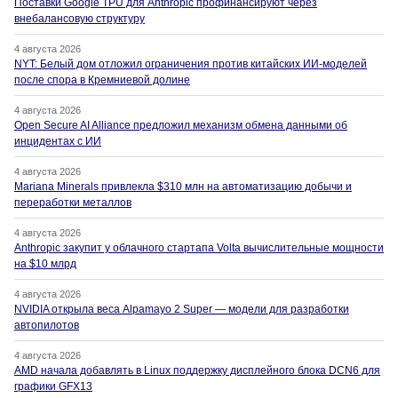
Поставки Google TPU для Anthropic профинансируют через
внебалансовую структуру
4 августа 2026
NYT: Белый дом отложил ограничения против китайских ИИ-моделей
после спора в Кремниевой долине
4 августа 2026
Open Secure AI Alliance предложил механизм обмена данными об
инцидентах с ИИ
4 августа 2026
Mariana Minerals привлекла $310 млн на автоматизацию добычи и
переработки металлов
4 августа 2026
Anthropic закупит у облачного стартапа Volta вычислительные мощности
на $10 млрд
4 августа 2026
NVIDIA открыла веса Alpamayo 2 Super — модели для разработки
автопилотов
4 августа 2026
AMD начала добавлять в Linux поддержку дисплейного блока DCN6 для
графики GFX13