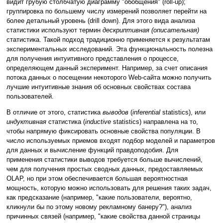
видит грубую столбчатую диаграмму "обобщения" (roll-up);
группировка по большему числу измерений позволяет перейти на
более детальный уровень (drill down). Для этого вида анализа
статистики используют термин
дескриптивная (описательная)
статистика. Такой подход традиционно применяется к результатам
экспериментальных исследований. Эта функциональность полезна
для получения интуитивного представления о процессе,
определяющем данный эксперимент. Например, за счет описания
потока данных о посещении некоторого Web-сайта можно получить
лучшие интуитивные знания об основных свойствах состава
пользователей.
В отличие от этого, статистика
выводов
(
inferential
statistics), или
индуктивная
статистика (
inductive
statistics) направлена на то,
чтобы напрямую фиксировать основные свойства популяции. В
число используемых приемов входят подбор моделей и параметров
для данных и вычисление функций правдоподобия. Для
применения статистики выводов требуется больше вычислений,
чем для получения простых сводных данных, предоставляемых
OLAP, но при этом обеспечивается б
о
льшая вероятностная
мощность, которую можно использовать для решения таких задач,
как предсказание (например, "какие пользователи, вероятно,
кликнули бы по этому новому рекламному банеру?"), анализ
причинных связей (например, "какие свойства данной страницы