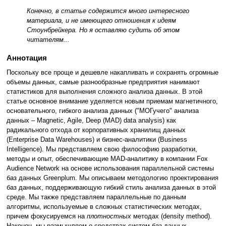
Конечно, в статье содержится много интересного
материала, и не имеющего отношения к идеям
Стоунбрейкера. Но я оставляю судить об этом
читателям...
Аннотация
Поскольку все проще и дешевле накапливать и сохранять огромные
объемы данных, самые разнообразные предприятия нанимают
статистиков для выполнения сложного анализа данных. В этой
статье основное внимание уделяется новым приемам магнетичного,
основательного, гибкого анализа данных ("МОГучего" анализа
данных – Magnetic, Agile, Deep (MAD) data analysis) как
радикального отхода от корпоративных хранилищ данных
(Enterprise Data Warehouses) и бизнес-аналитики (Business
Intelligence). Мы представляем свою философию разработки,
методы и опыт, обеспечивающие MAD-аналитику в компании Fox
Audience Network на основе использования параллельной системы
баз данных Greenplum. Мы описываем методологию проектирования
баз данных, поддерживающую гибкий стиль анализа данных в этой
среде. Мы также представляем параллельные по данным
алгоритмы, используемые в сложных статистических методах,
причем фокусируемся на
плотностных
методах (density method).
Наконец, мы размышляем о средствах систем баз данных,