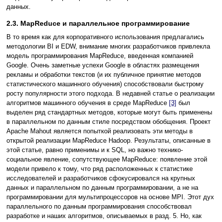
данных.
2.3. MapReduce и параллельное программирование
В то время как для корпоративного использования предлагались
методологии BI и EDW, внимание многих разработчиков привлекла
модель программирования MapReduce, введенная компанией
Google. Очень заметные успехи Google в областях размещения
рекламы и обработки текстов (и их публичное принятие методов
статистического машинного обучения) способствовали быстрому
росту популярности этого подхода. В недавней статье о реализации
алгоритмов машинного обучения в среде MapReduce
[3]
был
выделен ряд стандартных методов, которые могут быть применены
в параллельном по данным стиле посредством обобщения. Проект
Apache Mahout является попыткой реализовать эти методы в
открытой реализации MapReduce Hadoop. Результаты, описанные в
этой статье, равно применимы и к SQL, но важно технико-
социальное явление, сопутствующее MapReduce: появление этой
модели привело к тому, что ряд расположенных к статистике
исследователей и разработчиков сфокусировался на крупных
данных и параллельном по данным программировании, а не на
программировании для мультипроцессоров на основе MPI. Этот дух
параллельного по данным программирования способствовал
разработке и наших алгоритмов, описываемых в разд. 5. Но, как