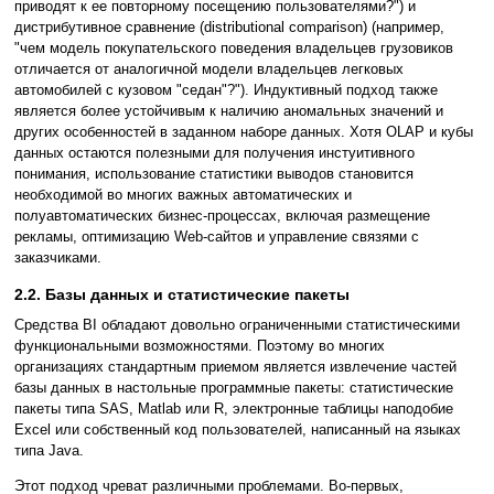
приводят к ее повторному посещению пользователями?") и
дистрибутивное сравнение (distributional comparison) (например,
"чем модель покупательского поведения владельцев грузовиков
отличается от аналогичной модели владельцев легковых
автомобилей с кузовом "седан"?"). Индуктивный подход также
является более устойчивым к наличию аномальных значений и
других особенностей в заданном наборе данных. Хотя OLAP и кубы
данных остаются полезными для получения инстуитивного
понимания, использование статистики выводов становится
необходимой во многих важных автоматических и
полуавтоматических бизнес-процессах, включая размещение
рекламы, оптимизацию Web-сайтов и управление связями с
заказчиками.
2.2. Базы данных и статистические пакеты
Средства BI обладают довольно ограниченными статистическими
функциональными возможностями. Поэтому во многих
организациях стандартным приемом является извлечение частей
базы данных в настольные программные пакеты: статистические
пакеты типа SAS, Matlab или R, электронные таблицы наподобие
Excel или собственный код пользователей, написанный на языках
типа Java.
Этот подход чреват различными проблемами. Во-первых,