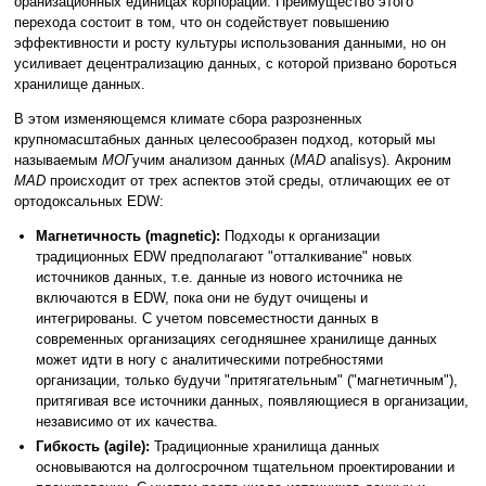
оранизационных единицах корпораций. Преимущество этого
перехода состоит в том, что он содействует повышению
эффективности и росту культуры использования данными, но он
усиливает децентрализацию данных, с которой призвано бороться
хранилище данных.
В этом изменяющемся климате сбора разрозненных
крупномасштабных данных целесообразен подход, который мы
называемым
МОГ
учим анализом данных (
MAD
analisys). Акроним
MAD
происходит от трех аспектов этой среды, отличающих ее от
ортодоксальных EDW:
Магнетичность (magnetic):
Подходы к организации
традиционных EDW предполагают "отталкивание" новых
источников данных, т.е. данные из нового источника не
включаются в EDW, пока они не будут очищены и
интегрированы. С учетом повсеместности данных в
современных организациях сегодняшнее хранилище данных
может идти в ногу с аналитическими потребностями
организации, только будучи "притягательным" ("магнетичным"),
притягивая все источники данных, появляющиеся в организации,
независимо от их качества.
Гибкость (agile):
Традиционные хранилища данных
основываются на долгосрочном тщательном проектировании и