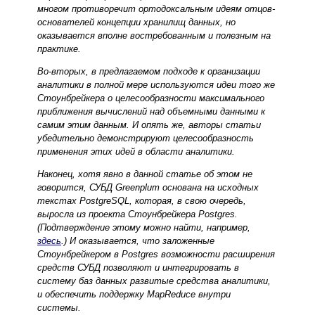
многом противоречит ортодоксальным идеям отцов-
основателей концепции хранилищ данных, но
оказывается вполне востребованным и полезным на
практике.
Во-вторых, в предлагаемом подходе к организации
аналитики в полной мере используются идеи того же
Стоунбрейкера о целесообразности максимального
приближения вычислений над объемными данными к
самим этим данным. И опять же, авторы статьи
убедительно демонстрируют целесообразность
применения этих идей в области аналитики.
Наконец, хотя явно в данной статье об этом не
говорится, СУБД Greenplum основана на исходных
текстах PostgreSQL, которая, в свою очередь,
выросла из проекта Стоунбрейкера Postgres.
(Подтверждение этому можно найти, например,
здесь
.) И оказывается, что заложенные
Стоунбрейкером в Postgres возможности расширения
средств СУБД позволяют и интегрировать в
систему баз данных развитые средства аналитики,
и обеспечить поддержку MapReduce внутри
системы.