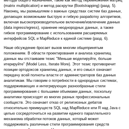
методы общего назначения, такие как метод перемножения матриц
(matrix multiplication) и метод раскрутки (Bootstrapping) (разд. 5).
Наконец, мы размышляем о важных средствах систем баз данных,
делающих возможными быструю и гибкую разработку алгоритмов,
включая высокопроизводительное включение/извлечение данных
(data ingress/egress), хранение неоднородных данных, а также
гибкое программирование с использованием расширяемых
интерфейсов SQL и MapReduce к единой системе (разд. 6).
Наше обсуждение бросает вызов многим общепринятым
положениям. В области проектирования и анализа хранилищ
данных мы отстаиваем тезис "Меньше моделируйте, больше
итерируйте" (Model Less, Iterate More). Этот тезис противоречит
позиции ортодоксов хранилищ данных, и его смысл означает
передачу всей полноты власти от администраторов баз данных
аналитикам. Мы говорим о потребности в однородных системах,
поддерживающих и интегрирующих разнообразные стили
программирования с большими объемами данных, поскольку
аналитики происходят из многих разных профессиональных
сообществ. Это означает отказ от религиозных дебатов
относительно преимуществ SQL над MapReduce или R над Java с
целью сосредоточиться на развитии единого параллельного
механизма обработки потоков данных, который может
поддерживать различные стили программирования средств