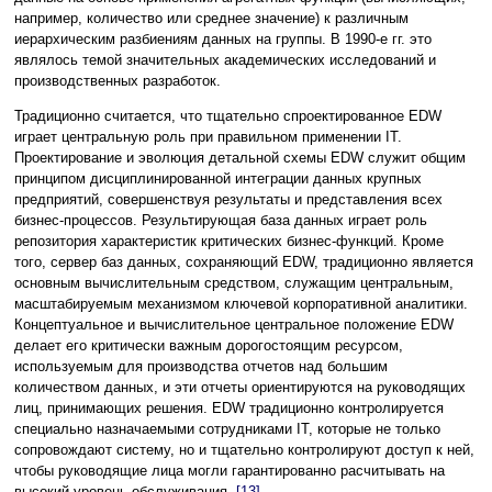
например, количество или среднее значение) к различным
иерархическим разбиениям данных на группы. В 1990-е гг. это
являлось темой значительных академических исследований и
производственных разработок.
Традиционно считается, что тщательно спроектированное EDW
играет центральную роль при правильном применении IT.
Проектирование и эволюция детальной схемы EDW служит общим
принципом дисциплинированной интеграции данных крупных
предприятий, совершенствуя результаты и представления всех
бизнес-процессов. Результирующая база данных играет роль
репозитория характеристик критических бизнес-функций. Кроме
того, сервер баз данных, сохраняющий EDW, традиционно является
основным вычислительным средством, служащим центральным,
масштабируемым механизмом ключевой корпоративной аналитики.
Концептуальное и вычислительное центральное положение EDW
делает его критически важным дорогостоящим ресурсом,
используемым для производства отчетов над большим
количеством данных, и эти отчеты ориентируются на руководящих
лиц, принимающих решения. EDW традиционно контролируется
специально назначаемыми сотрудниками IT, которые не только
сопровождают систему, но и тщательно контролируют доступ к ней,
чтобы руководящие лица могли гарантированно расчитывать на
высокий уровень обслуживания.
[13]