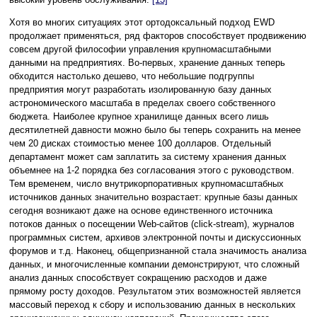
Хотя во многих ситуациях этот ортодоксальный подход EWD
продолжает применяться, ряд факторов способствует продвижению
совсем другой философии управления крупномасштабными
данными на предприятиях. Во-первых, хранение данных теперь
обходится настолько дешево, что небольшие подгруппы
предприятия могут разработать изолированную базу данных
астрономического масштаба в пределах своего собственного
бюджета. Наиболее крупное хранилище данных всего лишь
десятилетней давности можно было бы теперь сохранить на менее
чем 20 дисках стоимостью менее 100 долларов. Отдельный
департамент может сам заплатить за систему хранения данных
объемнее на 1-2 порядка без согласования этого с руководством.
Тем временем, число внутрикорпоративных крупномасштабных
источников данных значительно возрастает: крупные базы данных
сегодня возникают даже на основе единственного источника
потоков данных о посещении Web-сайтов (click-stream), журналов
программных систем, архивов электронной почты и дискуссионных
форумов и т.д. Наконец, общепризнанной стала значимость анализа
данных, и многочисленные компании демонстрируют, что сложный
анализ данных способствует сокращению расходов и даже
прямому росту доходов. Результатом этих возможностей является
массовый переход к сбору и использованию данных в нескольких