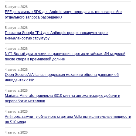
5 августа 2026
EFF: рекламные SDK для Android могут передавать геолокацию без
отдельного запроса разрешения
5 августа 2026
Поставки Google TPU для Anthropic профинансируют через
внебалансовую структуру
4 августа 2026
NYT: Белый дом отложил ограничения против китайских ИИ-моделей
после спора в Кремниевой долине
4 августа 2026
Open Secure AI Alliance предложил механизм обмена данными об
инцидентах с ИИ
4 августа 2026
Mariana Minerals привлекла $310 млн на автоматизацию добычи и
переработки металлов
4 августа 2026
Anthropic закупит у облачного стартапа Volta вычислительные мощности
на $10 млрд
4 августа 2026