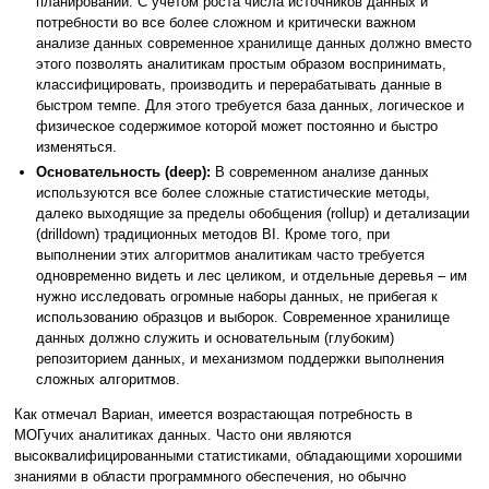
планировании. С учетом роста числа источников данных и
потребности во все более сложном и критически важном
анализе данных современное хранилище данных должно вместо
этого позволять аналитикам простым образом воспринимать,
классифицировать, производить и перерабатывать данные в
быстром темпе. Для этого требуется база данных, логическое и
физическое содержимое которой может постоянно и быстро
изменяться.
Основательность (deep):
В современном анализе данных
используются все более сложные статистические методы,
далеко выходящие за пределы обобщения (rollup) и детализации
(drilldown) традиционных методов BI. Кроме того, при
выполнении этих алгоритмов аналитикам часто требуется
одновременно видеть и лес целиком, и отдельные деревья – им
нужно исследовать огромные наборы данных, не прибегая к
использованию образцов и выборок. Современное хранилище
данных должно служить и основательным (глубоким)
репозиторием данных, и механизмом поддержки выполнения
сложных алгоритмов.
Как отмечал Вариан, имеется возрастающая потребность в
МОГучих аналитиках данных. Часто они являются
высоквалифицированными статистиками, обладающими хорошими
знаниями в области программного обеспечения, но обычно