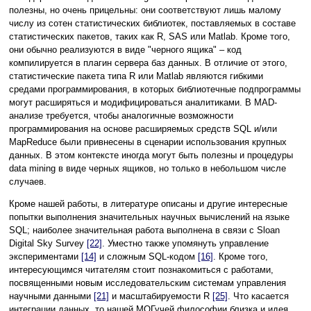
полезны, но очень прицельны: они соответствуют лишь малому
числу из сотен статистических библиотек, поставляемых в составе
статистических пакетов, таких как R, SAS или Matlab. Кроме того,
они обычно реализуются в виде "черного ящика" – код
компилируется в плагин сервера баз данных. В отличие от этого,
статистические пакета типа R или Matlab являются гибкими
средами программирования, в которых библиотечные подпрограммы
могут расширяться и модифицироваться аналитиками. В MAD-
анализе требуется, чтобы аналогичные возможности
программирования на основе расширяемых средств SQL и/или
MapReduce были привнесены в сценарии использования крупных
данных. В этом контексте иногда могут быть полезны и процедуры
data mining в виде черных ящиков, но только в небольшом числе
случаев.
Кроме нашей работы, в литературе описаны и другие интересные
попытки выполнения значительных научных вычислений на языке
SQL; наиболее значительная работа выполнена в связи с Sloan
Digital Sky Survey
[22]
. Уместно также упомянуть управление
экспериментами
[14]
и сложным SQL-кодом
[16]
. Кроме того,
интересующимся читателям стоит познакомиться с работами,
посвященными новым исследовательским системам управления
научными данными
[21]
и масштабируемости R
[25]
. Что касается
интеграции данных, то нашей МОГучей философии близка и идея