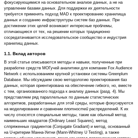
фокусирующимися на основательном анализе данных, а не на
управлении базами данных. Для поддержки их деятельности
требуется применять подход MAD к проектированию хранилища
данных и созданию инфраструктуры систем баз данных. При
достижении этих целей возникают интересные проблемы,
отличающиеся от тех, на решении которых традиционно
сосредатачивается исследовательское сообщество и индустрия
хранилищ данных.
1.1. Вклад авторов
В этой статье описываются методы и навыки, полученные при
разработке средств МОГучей аналитики для компании Fox Audience
Network с использованием крупной установки системы Greenplum
Database. Мы обсуждаем свою методологию проектирования баз
данных, которая ориентирована на обеспечение гибкого, но, вместе
с тем, организованного подхода к анализу данных (разд. 4). Мы
представляем ряд параллельных по данным статистических
алгоритмов, разработанных для этой среды, которые фокусируются
на моделировании и сравнении
плотностей
распределений. К их
числу относятся специальные методы, такие как обычный метод
наименьших квадратов (Ordinary Least Squares), метод
слпряженных градиентов (Conjugate Gradiant) и метод, основанный
на U-критерии Манна-Уитни (Mann-Whitney U Testing), а также