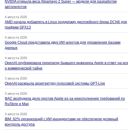
NVIDIA открыла веса Alpamayo 2 Super — модели для разработки
автопилотов
4 августа 2026
AMD начала добавлять в Linux поддержку дисплейного блока DCN6 для
графики GFX13
4 августа 2026
Google Cloud представила двух ИИ-агентов для управления базами
данных
4 августа 2026
OpenAI опубликовала переписку бывшего инженера Apple в ответ на иск
о коммерческой тайне
3 августа 2026
OpenAI раскрыла архитектуру голосовой системы GPT-Live
3 августа 2026
ФАС возбудила дело против Apple из-за неисполнения требований по
RuStore и Max
3 августа 2026
IBM: 92% организаций с ИИ-инцидентами не обеспечили должный
контроль доступа