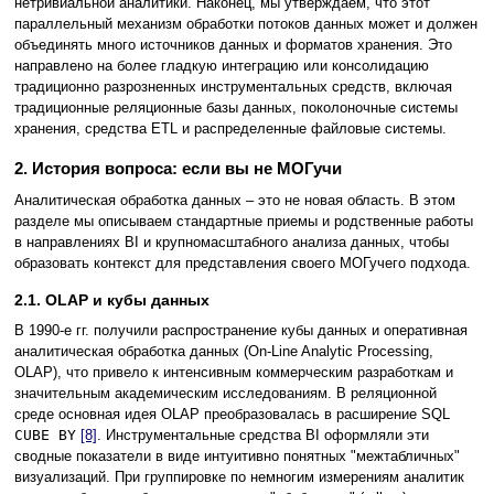
нетривиальной аналитики. Наконец, мы утверждаем, что этот
параллельный механизм обработки потоков данных может и должен
объединять много источников данных и форматов хранения. Это
направлено на более гладкую интеграцию или консолидацию
традиционно разрозненных инструментальных средств, включая
традиционные реляционные базы данных, поколоночные системы
хранения, средства ETL и распределенные файловые системы.
2. История вопроса: если вы не МОГучи
Аналитическая обработка данных – это не новая область. В этом
разделе мы описываем стандартные приемы и родственные работы
в направлениях BI и крупномасштабного анализа данных, чтобы
образовать контекст для представления своего МОГучего подхода.
2.1. OLAP и кубы данных
В 1990-е гг. получили распространение кубы данных и оперативная
аналитическая обработка данных (On-Line Analytic Processing,
OLAP), что привело к интенсивным коммерческим разработкам и
значительным академическим исследованиям. В реляционной
среде основная идея OLAP преобразовалась в расширение SQL
CUBE BY
[8]
. Инструментальные средства BI оформляли эти
сводные показатели в виде интуитивно понятных "межтабличных"
визуализаций. При группировке по немногим измерениям аналитик