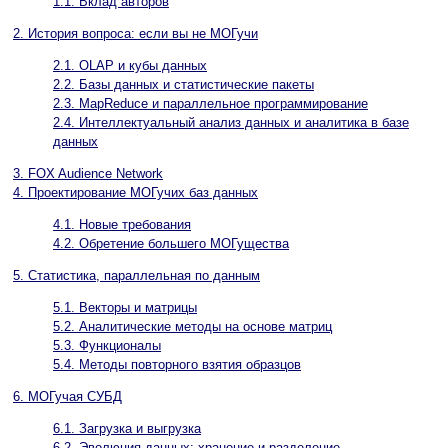
1.1. Вклад авторов
2. История вопроса: если вы не МОГучи
2.1. OLAP и кубы данных
2.2. Базы данных и статистические пакеты
2.3. MapReduce и параллельное программирование
2.4. Интеллектуальный анализ данных и аналитика в базе
данных
3. FOX Audience Network
4. Проектирование МОГучих баз данных
4.1. Новые требования
4.2. Обретение большего МОГущества
5. Статистика, параллельная по данным
5.1. Векторы и матрицы
5.2. Аналитические методы на основе матриц
5.3. Функционалы
5.4. Методы повторного взятия образцов
6. МОГучая СУБД
6.1. Загрузка и выгрузка
6.2. Эволюция данных: хранение и разделение