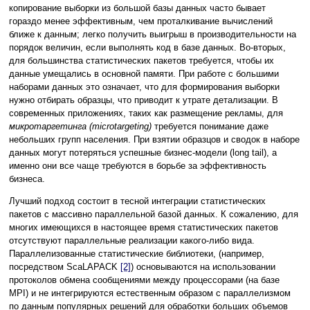
копирование выборки из большой базы данных часто бывает
гораздо менее эффективным, чем проталкивание вычислений
ближе к данным; легко получить выигрыш в производительности на
порядок величин, если выполнять код в базе данных. Во-вторых,
для большинства статистических пакетов требуется, чтобы их
данные умещались в основной памяти. При работе с большими
наборами данных это означает, что для формирования выборки
нужно отбирать образцы, что приводит к утрате детализации. В
современных приложениях, таких как размещение рекламы, для
микротаргетинга (microtargeting)
требуется понимание даже
небольших групп населения. При взятии образцов и сводок в наборе
данных могут потеряться успешные бизнес-модели (long tail), а
именно они все чаще требуются в борьбе за эффективность
бизнеса.
Лучший подход состоит в тесной интеграции статистических
пакетов с массивно параллельной базой данных. К сожалению, для
многих имеющихся в настоящее время статистических пакетов
отсутствуют параллельные реализации какого-либо вида.
Параллелизованные статистические библиотеки, (например,
посредством ScaLAPACK
[2]
) основываются на использовании
протоколов обмена сообщениями между процессорами (на базе
MPI) и не интегрируются естественным образом с параллелизмом
по данным популярных решений для обработки больших объемов