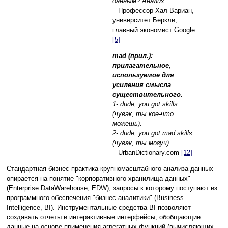
данным? Анализ.
– Профессор Хал Вариан,
университет Беркли,
главный экономист Google
[5]
mad (прил.):
прилагательное,
используемое для
усиления смысла
существительного.
1- dude, you got skills
(чувак, ты кое-что
можешь).
2- dude, you got mad skills
(чувак, ты могуч).
– UrbanDictionary.com
[12]
Стандартная бизнес-практика крупномасштабного анализа данных
опирается на понятие "корпоративного хранилища данных"
(Enterprise DataWarehouse, EDW), запросы к которому поступают из
программного обеспечения "бизнес-аналитики" (Business
Intelligence, BI). Инструментальные средства BI позволяют
создавать отчеты и интерактивные интерфейсы, обобщающие
данные на основе применения агрегатных функций (вычисляющих,