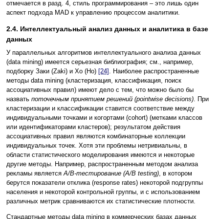
отмечается в разд. 4, стиль программирования – это лишь один
аспект подхода MAD к управлению процессом аналитики.
2.4. Интеллектуальный анализ данных и аналитика в базе
данных
У параллельных алгоритмов интеллектуального анализа данных
(data mining) имеется серьезная библиография; см., например,
подборку Заки (Zaki) и Хо (Ho)
[24]
. Наиболее распространенные
методы data mining (кластеризация, классификация, поиск
ассоциативных правил) имеют дело с тем, что можно было бы
назвать
поточечным принятием решений (pointwise decisions)
. При
кластеризации и классификации ставится соответствие между
индивидуальными точками и когортами (cohort) (метками классов
или идентификаторами кластеров); результатом действия
ассоциативных правил являются комбинаторные коллекции
индивидуальных точек. Хотя эти проблемы нетривиальны, в
области статистического моделирования имеются и некоторые
другие методы. Например, распространенным методом анализа
рекламы является
A/B-тестирование (A/B testing)
, в котором
берутся показатели отклика (response rates) некоторой подгруппы
населения и некоторой контрольной группы, и с использованием
различных метрик сравниваются их статистические плотности.
Стандартные методы data mining в коммерческих базах данных