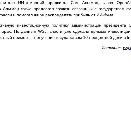
капитале ИИ-компаний продвигал Сэм Альтман, глава OpenA
о Альтман также предлагал создать связанный с государством ф
трасли и помогал шире распределять прибыль от ИИ-бума.
ктивную инвестиционную политику администрации президента
кторах. По данным WSJ, власти уже сделали прямые инвестиции
етный пример — получение государством 10-процентной доли в Int
Источник:
wsj