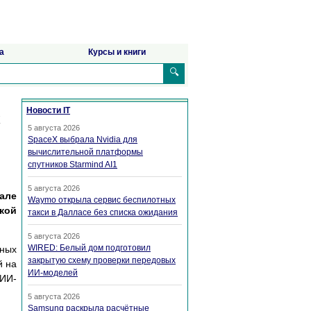
а
Курсы и книги
🔍
Новости IT
х
5 августа 2026
SpaceX выбрала Nvidia для
вычислительной платформы
спутников Starmind AI1
5 августа 2026
але
Waymo открыла сервис беспилотных
лкой
такси в Далласе без списка ожидания
5 августа 2026
WIRED: Белый дом подготовил
пных
закрытую схему проверки передовых
й на
ИИ-моделей
 ИИ-
5 августа 2026
Samsung раскрыла расчётные