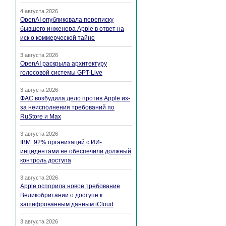
4 августа 2026
OpenAI опубликовала переписку
бывшего инженера Apple в ответ на
иск о коммерческой тайне
3 августа 2026
OpenAI раскрыла архитектуру
голосовой системы GPT-Live
3 августа 2026
ФАС возбудила дело против Apple из-
за неисполнения требований по
RuStore и Max
3 августа 2026
IBM: 92% организаций с ИИ-
инцидентами не обеспечили должный
контроль доступа
3 августа 2026
Apple оспорила новое требование
Великобритании о доступе к
зашифрованным данным iCloud
3 августа 2026