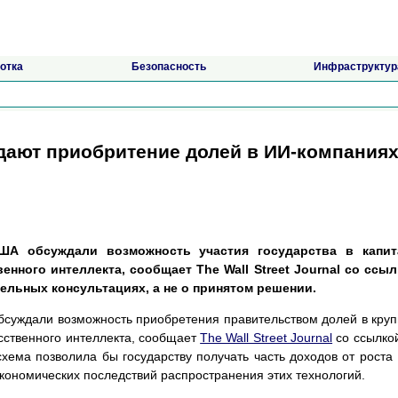
отка
Безопасность
Инфраструктур
дают приобритение долей в ИИ-компания
ША обсуждали возможность участия государства в капит
нного интеллекта, сообщает The Wall Street Journal со ссы
тельных консультациях, а не о принятом решении.
суждали возможность приобретения правительством долей в кру
сственного интеллекта, сообщает
The Wall Street Journal
со ссылко
схема позволила бы государству получать часть доходов от роста
экономических последствий распространения этих технологий.