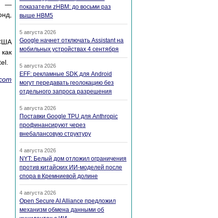
I —
показатели zHBM: до восьми раз
онд,
выше HBM5
5 августа 2026
Google начнет отключать Assistant на
 США
мобильных устройствах 4 сентября
 как
el.
5 августа 2026
EFF: рекламные SDK для Android
.com
могут передавать геолокацию без
отдельного запроса разрешения
5 августа 2026
Поставки Google TPU для Anthropic
профинансируют через
внебалансовую структуру
4 августа 2026
NYT: Белый дом отложил ограничения
против китайских ИИ-моделей после
спора в Кремниевой долине
4 августа 2026
Open Secure AI Alliance предложил
механизм обмена данными об