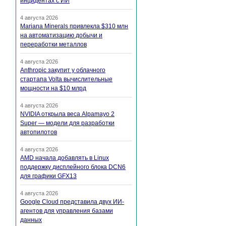
инцидентах с ИИ
4 августа 2026
Mariana Minerals привлекла $310 млн
на автоматизацию добычи и
переработки металлов
4 августа 2026
Anthropic закупит у облачного
стартапа Volta вычислительные
мощности на $10 млрд
4 августа 2026
NVIDIA открыла веса Alpamayo 2
Super — модели для разработки
автопилотов
4 августа 2026
AMD начала добавлять в Linux
поддержку дисплейного блока DCN6
для графики GFX13
4 августа 2026
Google Cloud представила двух ИИ-
агентов для управления базами
данных