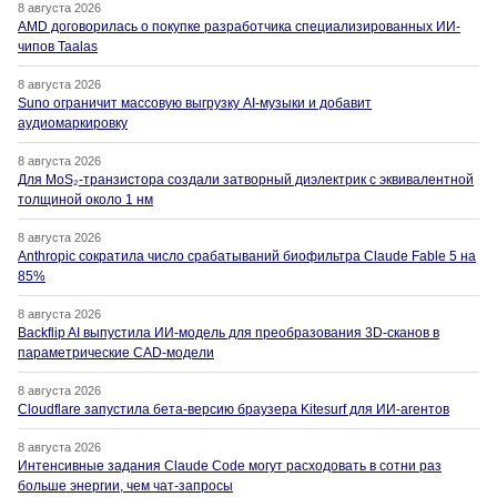
8 августа 2026
AMD договорилась о покупке разработчика специализированных ИИ-
чипов Taalas
8 августа 2026
Suno ограничит массовую выгрузку AI-музыки и добавит
аудиомаркировку
8 августа 2026
Для MoS₂-транзистора создали затворный диэлектрик с эквивалентной
толщиной около 1 нм
8 августа 2026
Anthropic сократила число срабатываний биофильтра Claude Fable 5 на
85%
8 августа 2026
Backflip AI выпустила ИИ-модель для преобразования 3D-сканов в
параметрические CAD-модели
8 августа 2026
Cloudflare запустила бета-версию браузера Kitesurf для ИИ-агентов
8 августа 2026
Интенсивные задания Claude Code могут расходовать в сотни раз
больше энергии, чем чат-запросы