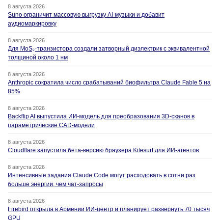
8 августа 2026
Suno ограничит массовую выгрузку AI-музыки и добавит
аудиомаркировку
8 августа 2026
Для MoS₂-транзистора создали затворный диэлектрик с эквивалентной
толщиной около 1 нм
8 августа 2026
Anthropic сократила число срабатываний биофильтра Claude Fable 5 на
85%
8 августа 2026
Backflip AI выпустила ИИ-модель для преобразования 3D-сканов в
параметрические CAD-модели
8 августа 2026
Cloudflare запустила бета-версию браузера Kitesurf для ИИ-агентов
8 августа 2026
Интенсивные задания Claude Code могут расходовать в сотни раз
больше энергии, чем чат-запросы
8 августа 2026
Firebird открыла в Армении ИИ-центр и планирует развернуть 70 тысяч
GPU