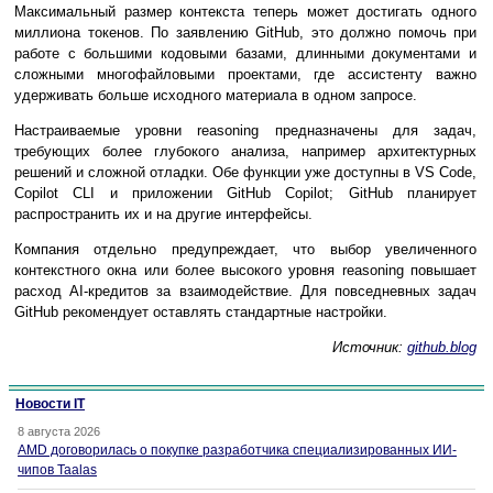
Максимальный размер контекста теперь может достигать одного
миллиона токенов. По заявлению GitHub, это должно помочь при
работе с большими кодовыми базами, длинными документами и
сложными многофайловыми проектами, где ассистенту важно
удерживать больше исходного материала в одном запросе.
Настраиваемые уровни reasoning предназначены для задач,
требующих более глубокого анализа, например архитектурных
решений и сложной отладки. Обе функции уже доступны в VS Code,
Copilot CLI и приложении GitHub Copilot; GitHub планирует
распространить их и на другие интерфейсы.
Компания отдельно предупреждает, что выбор увеличенного
контекстного окна или более высокого уровня reasoning повышает
расход AI-кредитов за взаимодействие. Для повседневных задач
GitHub рекомендует оставлять стандартные настройки.
Источник:
github.blog
Новости IT
8 августа 2026
AMD договорилась о покупке разработчика специализированных ИИ-
чипов Taalas