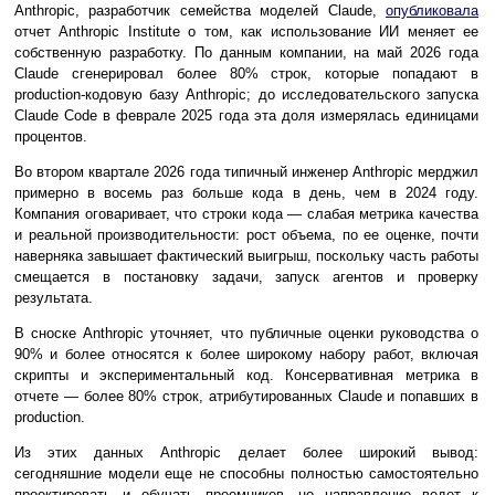
Anthropic, разработчик семейства моделей Claude,
опубликовала
отчет Anthropic Institute о том, как использование ИИ меняет ее
собственную разработку. По данным компании, на май 2026 года
Claude сгенерировал более 80% строк, которые попадают в
production-кодовую базу Anthropic; до исследовательского запуска
Claude Code в феврале 2025 года эта доля измерялась единицами
процентов.
Во втором квартале 2026 года типичный инженер Anthropic мерджил
примерно в восемь раз больше кода в день, чем в 2024 году.
Компания оговаривает, что строки кода — слабая метрика качества
и реальной производительности: рост объема, по ее оценке, почти
наверняка завышает фактический выигрыш, поскольку часть работы
смещается в постановку задачи, запуск агентов и проверку
результата.
В сноске Anthropic уточняет, что публичные оценки руководства о
90% и более относятся к более широкому набору работ, включая
скрипты и экспериментальный код. Консервативная метрика в
отчете — более 80% строк, атрибутированных Claude и попавших в
production.
Из этих данных Anthropic делает более широкий вывод:
сегодняшние модели еще не способны полностью самостоятельно
проектировать и обучать преемников, но направление ведет к