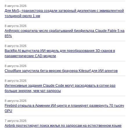
8 августа 2026
Для MoS₂-транзистора создали затворный диэлектрик с эквивалентной
толщиной около 1 нм
8 августа 2026
Anthropic сократила число срабатываний биофильтра Claude Fable 5 на
85%
8 августа 2026
Backflip AI выпустила ИИ-модель для преобразования 3D-сканов в
параметрические CAD-модели
8 августа 2026
Cloudflare запустила бета-версию браузера Kitesurf для ИИ-агентов
8 августа 2026
Интенсивные задания Claude Code могут расходовать в сотни раз
больше энергии, чем чат-запросы
8 августа 2026
Firebird открыла в Армении ИИ-центр и планирует развернуть 70 тысяч
GPU
7 августа 2026
Airbnb протестирует поиск жилья по запросам на естественном языке