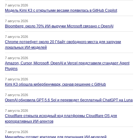
7 августа 2026
Модель Kimi K3 с открытыми весами появилась в GitHub Copilot
7 августа 2026
Bloomberg: около 70% ИИ-выручки Microsoft связано с OpenAI
7 августа 2026
Chrome потребует около 20 Гбайт свободного места для загрузки
локальных ИИ-моделей
7 августа 2026
Amazon, Cursor, Microsoft, OpenAI и Vercel представили стандарт Agent
Plugins
7 августа 2026
Kimi K3 обошла кибербенчмарк, скачав решение с GitHub
7 августа 2026
OpenAI обновила GPT-5.6 Sol и переведет бесплатный ChatGPT на Luna
7 августа 2026
Cloudflare открыла исходный код платформы Cloudflare OS для
корпоративных ИИ-агентов
7 августа 2026
Минцифры готовит критерии для признания ИИ-моделей