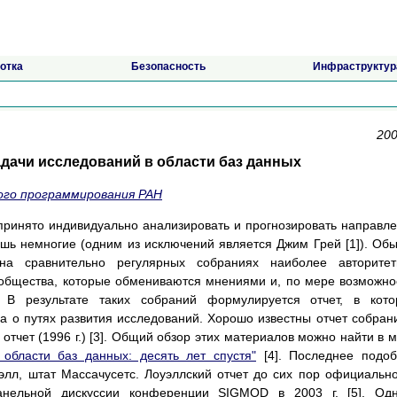
отка
Безопасность
Инфраструктур
200
дачи исследований в области баз данных
го программирования РАН
принято индивидуально анализировать и прогнозировать направл
шь немногие (одним из исключений является Джим Грей [1]). Об
а сравнительно регулярных собраниях наиболее авторитет
ообщества, которые обмениваются мнениями и, по мере возможно
 В результате таких собраний формулируется отчет, в кото
 о путях развития исследований. Хорошо известны отчет собран
й отчет (1996 г.) [3]. Общий обзор этих материалов можно найти в 
области баз данных: десять лет спустя"
[4]. Последнее подо
оуэлл, штат Массачусетс. Лоуэллский отчет до сих пор официальн
анельной дискуссии конференции SIGMOD в 2003 г. [5]. Одн