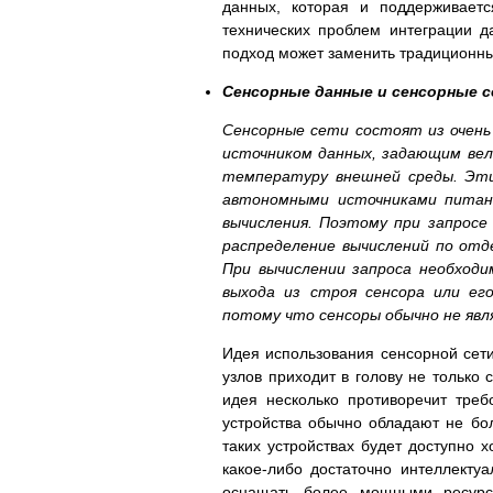
данных, которая и поддерживает
технических проблем интеграции д
подход может заменить традиционн
Сенсорные данные и сенсорные 
Сенсорные сети состоят из очень
источником данных, задающим вел
температуру внешней среды. Эти
автономными источниками питани
вычисления. Поэтому при запросе
распределение вычислений по отд
При вычислении запроса необходи
выхода из строя сенсора или ег
потому что сенсоры обычно не яв
Идея использования сенсорной сет
узлов приходит в голову не только 
идея несколько противоречит тре
устройства обычно обладают не бол
таких устройствах будет доступно х
какое-либо достаточно интеллектуа
оснащать более мощными ресурса