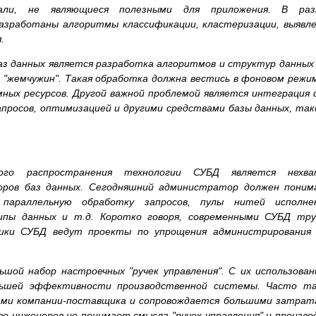
али, не являющиеся полезными для приложения. В раз
азработаны алгоритмы классификации, кластеризации, выявл
.
баз данных является разработка алгоритмов и структур данных
х "жемчужин". Такая обработка должна вестись в фоновом режи
ых ресурсов. Другой важной проблемой является интеграция 
апросов, оптимизацией и другими средствами базы данных, та
го распространения технологии СУБД является нехва
оров баз данных. Сегодняшний администратор должен поним
 параллельную обработку запросов, пулы нитей исполнен
ипы данных и т.д. Коротко говоря, современными СУБД тру
щики СУБД ведут проекты по упрощения администрирования 
шой набор настроечных "ручек управления". С их использова
ьшей эффективности производственной системы. Часто та
ами компании-поставщика и сопровождается большими затрат
во инженеров не понимает смысла "ручек управления" и произв