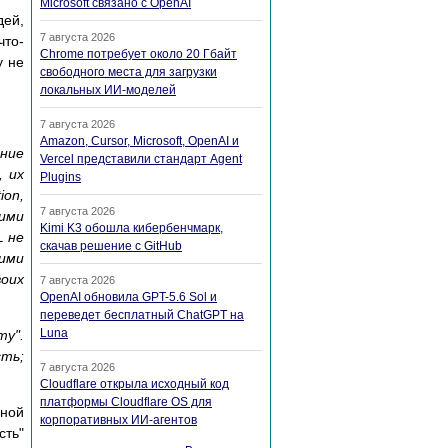
Microsoft связано с OpenAI
дей,
7 августа 2026
что-
Chrome потребует около 20 Гбайт
у не
свободного места для загрузки
локальных ИИ-моделей
7 августа 2026
Amazon, Cursor, Microsoft, OpenAI и
ние
Vercel представили стандарт Agent
, их
Plugins
on,
7 августа 2026
кими
Kimi K3 обошла кибербенчмарк,
L не
скачав решение с GitHub
ими
воих
7 августа 2026
OpenAI обновила GPT-5.6 Sol и
переведет бесплатный ChatGPT на
Luna
ту".
ть;
7 августа 2026
Cloudflare открыла исходный код
платформы Cloudflare OS для
вной
корпоративных ИИ-агентов
сть"