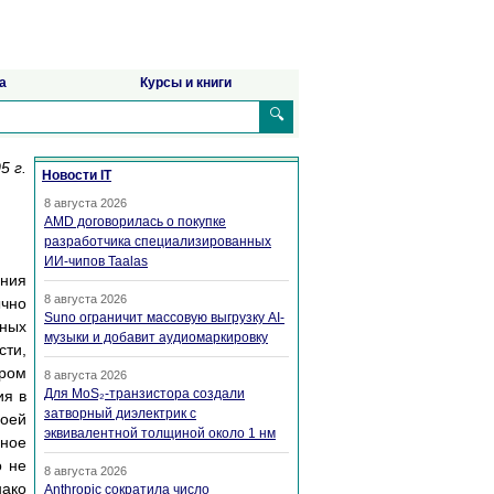
а
Курсы и книги
🔍
5 г.
Новости IT
8 августа 2026
AMD договорилась о покупке
разработчика специализированных
ИИ-чипов Taalas
ения
8 августа 2026
ычно
Suno ограничит массовую выгрузку AI-
ных
музыки и добавит аудиомаркировку
сти,
ром
8 августа 2026
Для MoS₂-транзистора создали
ия в
затворный диэлектрик с
моей
эквивалентной толщиной около 1 нм
бное
о не
8 августа 2026
ако
Anthropic сократила число