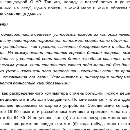
ся процедурой OLAP. Так что, наряду с потребностью в реш
анных "на лету", нужно понять, в какой мере и каким образом 
ые хранилища данных.
сети
 большого числа дешевых устройств, каждое из которых явля
ичину некоторого параметра, например, координаты объекта
 устройства, как правило, являются беспроводными и облад
я. На коммуникации тратится гораздо больше энергии, чем
 данных у сенсорной сети часто более выгодным является по
ельным узлам: сеть становится своего рода машиной баз дан
мо уметь изменять план запроса при изменении сети по при
о отключения от сети. Усложняется и интеграция информац
ляются полностью калиброванными.
и как распределенного компьютера с очень большим числом деш
специалистам в области баз данных. Но мне кажется, что эта здр
бованию дешевизны сенсорного устройства. Сегодняшние сенсо
ее 16 Кб памяти, и разработчики мечтают о времени, когда на 
отя бы 64 Кб. Я не уверен, что (а) на таких ресурсах можно сде
льное программное средство и что (б) когда-нибудь станет выг
ми одноразовые устройства (у сенсорных устройств не мен