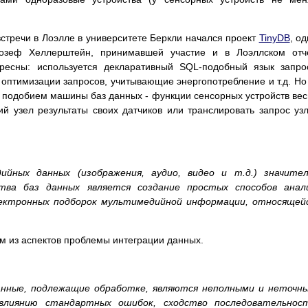
встречи в Лоэлле в университете Беркли начался проект
TinyDB
, о
жозеф Хеллерштейн, принимавшей участие и в Лоэллском отч
ересны: используется декларативный SQL-подобный язык запро
птимизации запросов, учитывающие энергопотребление и т.д. Но
ь подобием машины баз данных - функции сенсорных устройств ве
ий узел результаты своих датчиков или транслировать запрос уз
йных данных (изображения, аудио, видео и т.д.) значител
тва баз данных является создание простых способов анали
лектронных подборок мультимедийной информации, относящей
им из аспектов проблемы интеграции данных.
анные, подлежащие обработке, являются неполными и неточн
влиянию стандартных ошибок, сходство последовательност