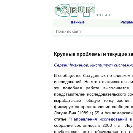
архив
Данные
Разраб
Крупные проблемы и текущие за
Сергей Кузнецов
,
Институт системно
В сообществе баз данных не слишком 
исследований. На это отваживаются ли
же подобная работа выполняется н
представителей исследовательского с
вырабатывают общую точку зрения.
фиксируется представление сообщества
Лагуна-Бич (1989 г.) [2] и Асиломарски
статье
"Направления исследований в 
собрание состоялось в 2003 г. в г. Л
опубликован, хотя обсуждался на п