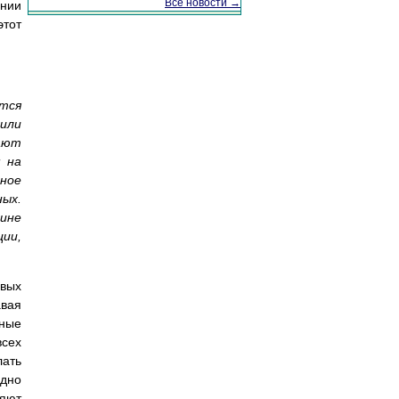
Все новости →
ении
этот
ется
 или
ают
 на
лное
ных.
чине
ии,
евых
авая
рные
всех
лать
одно
яют