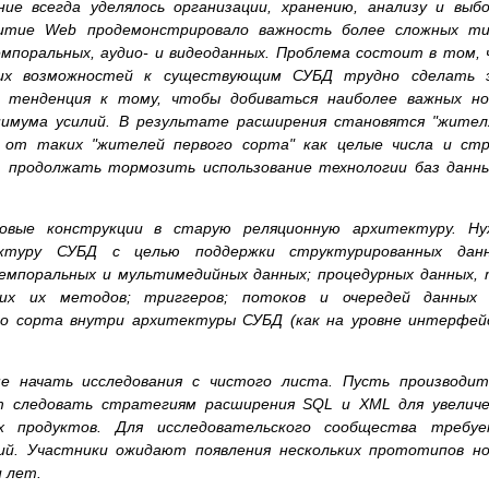
ие всегда уделялось организации, хранению, анализу и выб
витие Web продемонстрировало важность более сложных ти
емпоральных, аудио- и видеоданных. Проблема состоит в том,
их возможностей к существующим СУБД трудно сделать 
я тенденция к тому, чтобы добиваться наиболее важных но
имума усилий. В результате расширения становятся "жител
 от таких "жителей первого сорта" как целые числа и стр
 продолжать тормозить использование технологии баз данны
овые конструкции в старую реляционную архитектуру. Ну
ктуру СУБД с целью поддержки структурированных данн
мпоральных и мультимедийных данных; процедурных данных, 
их их методов; триггеров; потоков и очередей данных 
го сорта внутри архитектуры СУБД (как на уровне интерфей
е начать исследования с чистого листа. Пусть производит
т следовать стратегиям расширения SQL и XML для увеличе
х продуктов. Для исследовательского сообщества требуе
й. Участники ожидают появления нескольких прототипов но
 лет.