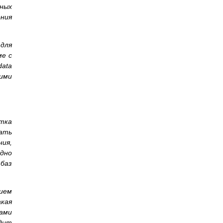
ных
ения
 для
ме с
data
кими
тка
ать
ия,
дно
баз
нием
кая
ами
одит