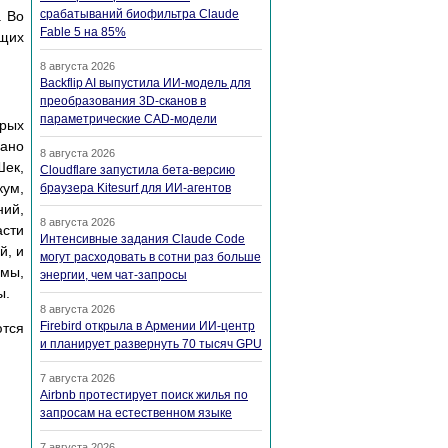
срабатываний биофильтра Claude
. Во
Fable 5 на 85%
щих
8 августа 2026
Backflip AI выпустила ИИ-модель для
преобразования 3D-сканов в
параметрические CAD-модели
рых
фано
8 августа 2026
Шек,
Cloudflare запустила бета-версию
кум,
браузера Kitesurf для ИИ-агентов
ний,
8 августа 2026
асти
Интенсивные задания Claude Code
й, и
могут расходовать в сотни раз больше
емы,
энергии, чем чат-запросы
ы.
8 августа 2026
Firebird открыла в Армении ИИ-центр
ются
и планирует развернуть 70 тысяч GPU
7 августа 2026
Airbnb протестирует поиск жилья по
запросам на естественном языке
7 августа 2026