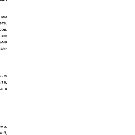
дним
ете.
сов,
 все
сьма
лам-
ьно
за,
ся к
ыми.
ей,