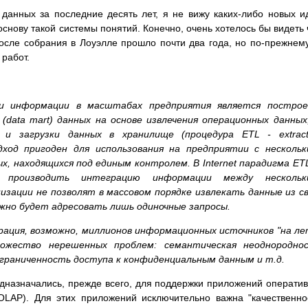
 данных за последние десять лет, я не вижу каких-либо новых и
снову такой системы понятий. Конечно, очень хотелось бы видеть 
после собрания в Лоуэлле прошло почти два года, но по-прежнем
работ.
и информации в масштабах предприятия является построе
(data mart) данных на основе извлечения операционных данных
и загрузки данных в хранилище (процедура ETL - extracti
подход пригоден для использования на предприятии с несколь
х, находящихся под единым контролем. В Internet парадигма ET
 производить интеграцию информации между нескольк
низации не позволят в массовом порядке извлекать данные из с
ожно будет адресовать лишь одиночные запросы.
ация, возможно, миллионов информационных источников "на ле
жество нерешенных проблем: семантическая неоднороднос
граниченность доступа к конфиденциальным данным и т.д.
дназначались, прежде всего, для поддержки приложений операти
OLAP). Для этих приложений исключительно важна "качественно