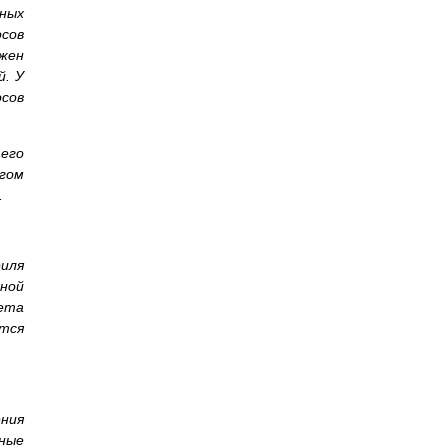
бных
осов
лжен
й. У
сов
 его
огом
.
иля
ной
ета
ется
ения
ные