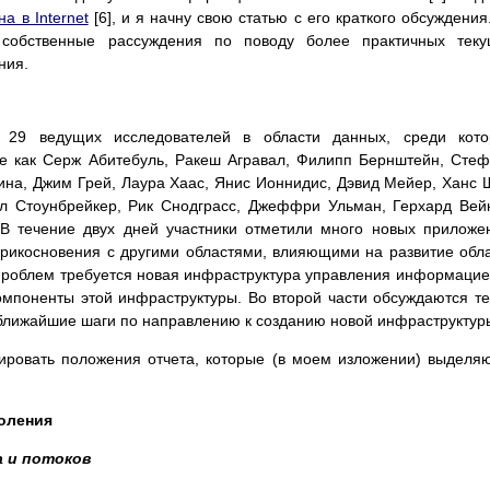
на в Internet
[6], и я начну свою статью с его краткого обсуждения
 собственные рассуждения по поводу более практичных теку
ния.
и 29 ведущих исследователей в области данных, среди кото
ые как Серж Абитебуль, Ракеш Агравал, Филипп Бернштейн, Сте
лина, Джим Грей, Лаура Хаас, Янис Ионнидис, Дэвид Мейер, Ханс 
л Стоунбрейкер, Рик Снодграсс, Джеффри Ульман, Герхард Вей
 В течение двух дней участники отметили много новых приложе
прикосновения с другими областями, влияющими на развитие обл
роблем требуется новая инфраструктура управления информацие
омпоненты этой инфраструктуры. Во второй части обсуждаются т
ближайшие шаги по направлению к созданию новой инфраструктур
ировать положения отчета, которые (в моем изложении) выделя
оления
а и потоков