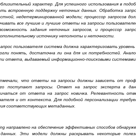
иблизительный характер. Для успешного использования в подо
ать встроенную поддержку неточных данных. Обработка запр
стной, недетерминированной модели; процессор запросов до
чивать все лучшие и лучшие ответы на запросы пользователе
озможность задания неточных запросов, и процессор запро
 дополнительному источнику неполноты и неточности.
запрос пользователя система должна характеризовать уровень
огли понять, достаточна ли она для их потребностей. Анал
ти ответа, выдаваемый информационно-поисковыми системами
отмечали, что ответы на запросы должны зависеть от проф
ого поступают запросы. Ответ на запрос эксперта в дан
ичаться от ответа на запрос новичка. Релевантность отв
вателя и от контекста. Для подобной персонализации требу
вания соответствующих метаданных.
ing направлено на обеспечение эффективных способов обнаруж
 данных. Эти модели должны раскрывать некоторые полез