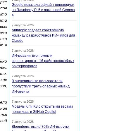
орке
Google показала офлайн-переводчик
пов
на Raspberry Pi 5 с локальной Gemma
 что
4
эти
7 августа 2026
вых
Anthropic создаёт собственную
ями
команду разработчиков ИИ-чипов для
оки
Claude
х в
7 августа 2026
ИИ-модели Evo помогли
жно
спроектировать 16 работоспособных
бактериофагов
ых;
т.е.
7 августа 2026
как
В эксперименте пользователи
сов,
пропустили треть опасных команд
ИИ-агента
ели
7 августа 2026
Модель Kimi K3 с открытыми весами
ния
появилась в GitHub Copilot
тся
вой
7 августа 2026
Bloomberg: около 70% ИИ-выручки