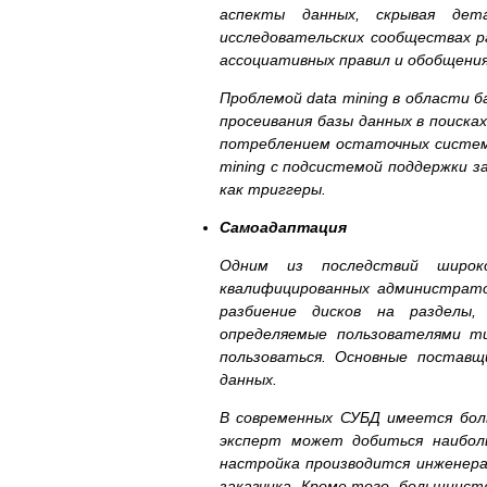
аспекты данных, скрывая дет
исследовательских сообществах р
ассоциативных правил и обобщения
Проблемой data mining в области 
просеивания базы данных в поиска
потреблением остаточных системн
mining с подсистемой поддержки з
как триггеры.
Самоадаптация
Одним из последствий широко
квалифицированных администрат
разбиение дисков на разделы,
определяемые пользователями т
пользоваться. Основные постав
данных.
В современных СУБД имеется боль
эксперт может добиться наибол
настройка производится инженер
заказчика. Кроме того, большинст