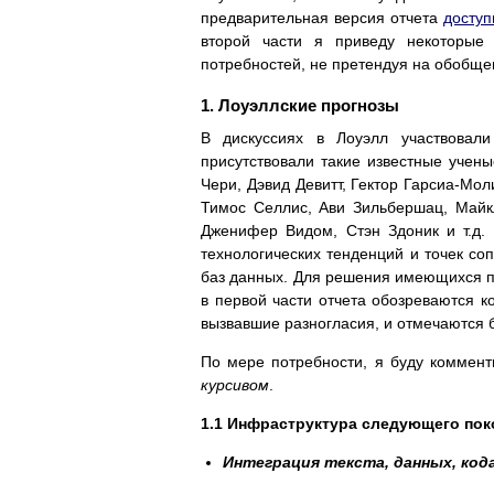
предварительная версия отчета
доступ
второй части я приведу некоторые
потребностей, не претендуя на обобще
1. Лоуэллские прогнозы
В дискуссиях в Лоуэлл участвовал
присутствовали такие известные учен
Чери, Дэвид Девитт, Гектор Гарсиа-Мо
Тимос Селлис, Ави Зильбершац, Майк
Дженифер Видом, Стэн Здоник и т.д.
технологических тенденций и точек со
баз данных. Для решения имеющихся п
в первой части отчета обозреваются к
вызвавшие разногласия, и отмечаются 
По мере потребности, я буду коммент
курсивом
.
1.1 Инфраструктура следующего пок
Интеграция текста, данных, код