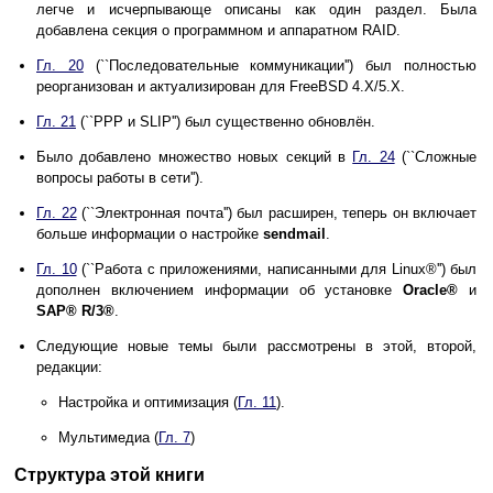
легче и исчерпывающе описаны как один раздел. Была
добавлена секция о программном и аппаратном RAID.
Гл. 20
(``Последовательные коммуникации'') был полностью
реорганизован и актуализирован для FreeBSD 4.X/5.X.
Гл. 21
(``PPP и SLIP'') был существенно обновлён.
Было добавлено множество новых секций в
Гл. 24
(``Сложные
вопросы работы в сети'').
Гл. 22
(``Электронная почта'') был расширен, теперь он включает
больше информации о настройке
sendmail
.
Гл. 10
(``Работа с приложениями, написанными для
Linux
®'') был
дополнен включением информации об установке
Oracle
®
и
SAP
®
R/3
®
.
Следующие новые темы были рассмотрены в этой, второй,
редакции:
Настройка и оптимизация (
Гл. 11
).
Мультимедиа (
Гл. 7
)
Структура этой книги