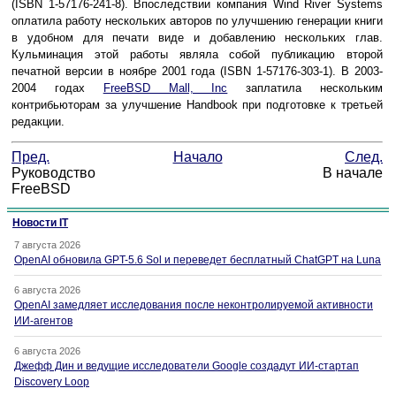
(ISBN 1-57176-241-8). Впоследствии компания Wind River Systems
оплатила работу нескольких авторов по улучшению генерации книги
в удобном для печати виде и добавлению нескольких глав.
Кульминация этой работы являла собой публикацию второй
печатной версии в ноябре 2001 года (ISBN 1-57176-303-1). В 2003-
2004 годах
FreeBSD Mall, Inc
заплатила нескольким
контрибьюторам за улучшение Handbook при подготовке к третьей
редакции.
Пред.
Начало
След.
Руководство
В начале
FreeBSD
Новости IT
7 августа 2026
OpenAI обновила GPT-5.6 Sol и переведет бесплатный ChatGPT на Luna
6 августа 2026
OpenAI замедляет исследования после неконтролируемой активности
ИИ-агентов
6 августа 2026
Джефф Дин и ведущие исследователи Google создадут ИИ-стартап
Discovery Loop