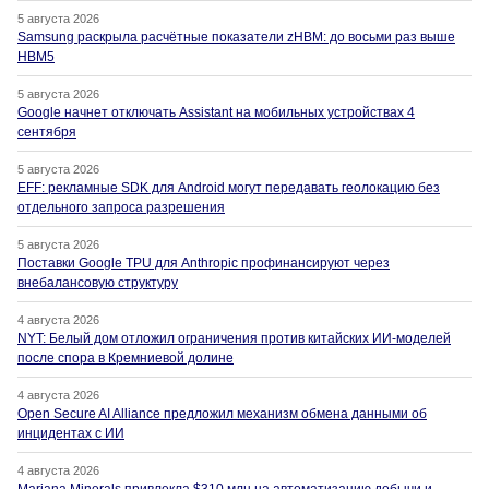
5 августа 2026
Samsung раскрыла расчётные показатели zHBM: до восьми раз выше
HBM5
5 августа 2026
Google начнет отключать Assistant на мобильных устройствах 4
сентября
5 августа 2026
EFF: рекламные SDK для Android могут передавать геолокацию без
отдельного запроса разрешения
5 августа 2026
Поставки Google TPU для Anthropic профинансируют через
внебалансовую структуру
4 августа 2026
NYT: Белый дом отложил ограничения против китайских ИИ-моделей
после спора в Кремниевой долине
4 августа 2026
Open Secure AI Alliance предложил механизм обмена данными об
инцидентах с ИИ
4 августа 2026
Mariana Minerals привлекла $310 млн на автоматизацию добычи и