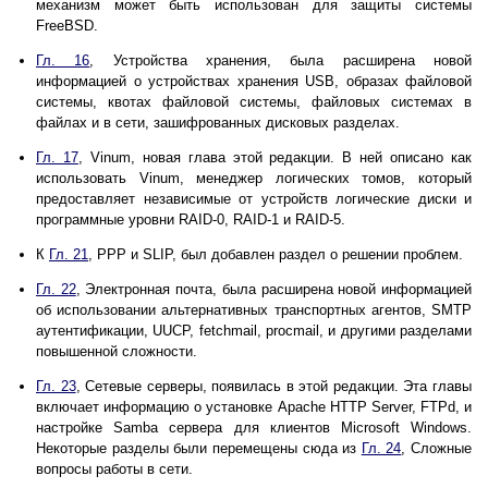
механизм может быть использован для защиты системы
FreeBSD.
Гл. 16
, Устройства хранения, была расширена новой
информацией о устройствах хранения USB, образах файловой
системы, квотах файловой системы, файловых системах в
файлах и в сети, зашифрованных дисковых разделах.
Гл. 17
, Vinum, новая глава этой редакции. В ней описано как
использовать Vinum, менеджер логических томов, который
предоставляет независимые от устройств логические диски и
программные уровни RAID-0, RAID-1 и RAID-5.
К
Гл. 21
, PPP и SLIP, был добавлен раздел о решении проблем.
Гл. 22
, Электронная почта, была расширена новой информацией
об использовании альтернативных транспортных агентов, SMTP
аутентификации, UUCP, fetchmail, procmail, и другими разделами
повышенной сложности.
Гл. 23
, Сетевые серверы, появилась в этой редакции. Эта главы
включает информацию о установке Apache HTTP Server, FTPd, и
настройке Samba сервера для клиентов Microsoft Windows.
Некоторые разделы были перемещены сюда из
Гл. 24
, Сложные
вопросы работы в сети.