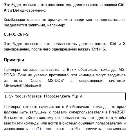
Это будет означать, что пользователь должен нажать клавиши
Ctrl
,
Alt
и
Del
одновременно.
Комбинации клавиш, которые должны вводиться последовательно,
разделяются запятыми, например:
Ctrl
+
X
,
Ctrl
+
S
Это будет означать, что пользователь должен нажать
Ctrl
и
X
одновременно, после чего одновременно нажать
Ctrl
и
S
.
Примеры
Примеры, которые начинаются с
E:\>
обозначают команды
MS-
DOS
®. Пока не указано противного, эти команды могут вводиться
из окна ``Сеанс
MS-DOS
'' в современных системах
Microsoft
®
Windows
®.
E:\>
tools\fdimage floppies\kern.flp A:
Примеры, которые начинаются с
#
обозначают команды, которые
должны быть запущены с правами суперпользователя в FreeBSD.
Вы можете войти в систему как пользователь
root
для того, чтобы
ввести эти команды или войти в систему обычным пользователем и
использовать
su
(1)
для того, чтобы получить привилегии