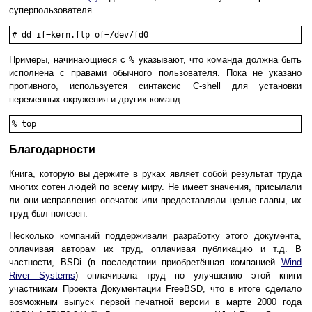
суперпользователя.
#
dd if=kern.flp of=/dev/fd0
Примеры, начинающиеся с
%
указывают, что команда должна быть
исполнена с правами обычного пользователя. Пока не указано
противного, используется синтаксис C-shell для установки
переменных окружения и других команд.
%
top
Благодарности
Книга, которую вы держите в руках являет собой результат труда
многих сотен людей по всему миру. Не имеет значения, присылали
ли они исправления опечаток или предоставляли целые главы, их
труд был полезен.
Несколько компаний поддерживали разработку этого документа,
оплачивая авторам их труд, оплачивая публикацию и т.д. В
частности, BSDi (в последствии приобретённая компанией
Wind
River Systems
) оплачивала труд по улучшению этой книги
участникам Проекта Документации FreeBSD, что в итоге сделало
возможным выпуск первой печатной версии в марте 2000 года