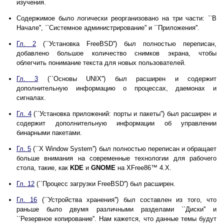
изучения.
Содержимое было логически реорганизовано на три части: ``В
Начале'', ``Системное администрирование'' и ``Приложения''.
Гл. 2
(``Установка FreeBSD'') был полностью переписан,
добавлено большое количество снимков экрана, чтобы
облегчить понимание текста для новых пользователей.
Гл. 3
(``Основы
UNIX
'') был расширен и содержит
дополнительную информацию о процессах, даемонах и
сигналах.
Гл. 4
(``Установка приложений: порты и пакеты'') был расширен и
содержит дополнительную информации об управлении
бинарными пакетами.
Гл. 5
(``X Window System'') был полностью переписан и обращает
больше внимания на современные технологии для рабочего
стола, такие, как
KDE
и
GNOME
на
XFree86
™ 4.X.
Гл. 12
(``Процесс загрузки FreeBSD'') был расширен.
Гл. 16
(``Устройства хранения'') был составлен из того, что
раньше было двумя различными разделами ``Диски'' и
``Резервное копирование''. Нам кажется, что данные темы будут