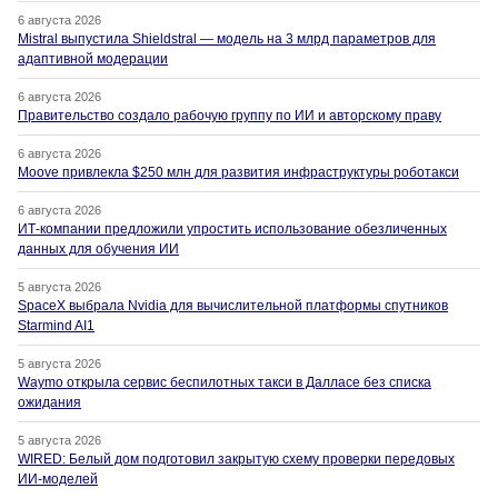
6 августа 2026
Mistral выпустила Shieldstral — модель на 3 млрд параметров для
адаптивной модерации
6 августа 2026
Правительство создало рабочую группу по ИИ и авторскому праву
6 августа 2026
Moove привлекла $250 млн для развития инфраструктуры роботакси
6 августа 2026
ИТ-компании предложили упростить использование обезличенных
данных для обучения ИИ
5 августа 2026
SpaceX выбрала Nvidia для вычислительной платформы спутников
Starmind AI1
5 августа 2026
Waymo открыла сервис беспилотных такси в Далласе без списка
ожидания
5 августа 2026
WIRED: Белый дом подготовил закрытую схему проверки передовых
ИИ-моделей