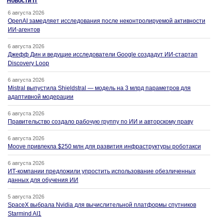
Новости IT
6 августа 2026
OpenAI замедляет исследования после неконтролируемой активности
ИИ-агентов
6 августа 2026
Джефф Дин и ведущие исследователи Google создадут ИИ-стартап
Discovery Loop
6 августа 2026
Mistral выпустила Shieldstral — модель на 3 млрд параметров для
адаптивной модерации
6 августа 2026
Правительство создало рабочую группу по ИИ и авторскому праву
6 августа 2026
Moove привлекла $250 млн для развития инфраструктуры роботакси
6 августа 2026
ИТ-компании предложили упростить использование обезличенных
данных для обучения ИИ
5 августа 2026
SpaceX выбрала Nvidia для вычислительной платформы спутников
Starmind AI1