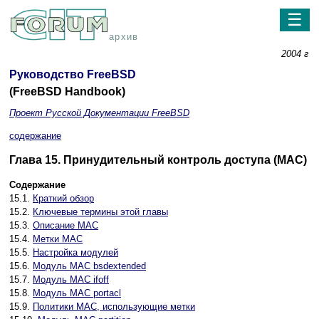
☰
архив
2004 г
Руководство FreeBSD
(FreeBSD Handbook)
Проект Русской Документации FreeBSD
содержание
Глава 15. Принудительный контроль доступа (MAC)
Содержание
15.1.
Краткий обзор
15.2.
Ключевые термины этой главы
15.3.
Описание MAC
15.4.
Метки MAC
15.5.
Настройка модулей
15.6.
Модуль MAC bsdextended
15.7.
Модуль MAC ifoff
15.8.
Модуль MAC portacl
15.9.
Политики MAC, использующие метки