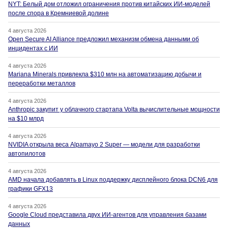
NYT: Белый дом отложил ограничения против китайских ИИ-моделей
после спора в Кремниевой долине
4 августа 2026
Open Secure AI Alliance предложил механизм обмена данными об
инцидентах с ИИ
4 августа 2026
Mariana Minerals привлекла $310 млн на автоматизацию добычи и
переработки металлов
4 августа 2026
Anthropic закупит у облачного стартапа Volta вычислительные мощности
на $10 млрд
4 августа 2026
NVIDIA открыла веса Alpamayo 2 Super — модели для разработки
автопилотов
4 августа 2026
AMD начала добавлять в Linux поддержку дисплейного блока DCN6 для
графики GFX13
4 августа 2026
Google Cloud представила двух ИИ-агентов для управления базами
данных