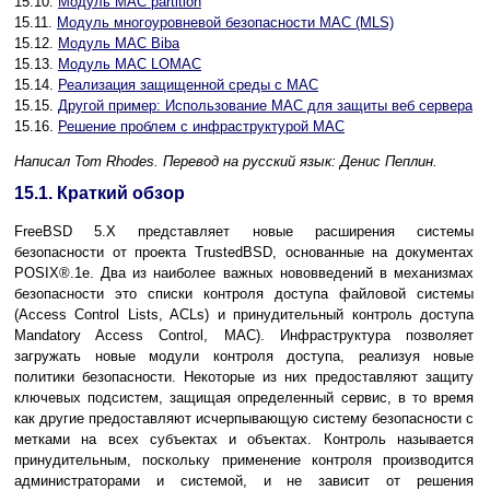
15.10.
Модуль MAC partition
15.11.
Модуль многоуровневой безопасности MAC (MLS)
15.12.
Модуль MAC Biba
15.13.
Модуль MAC LOMAC
15.14.
Реализация защищенной среды с MAC
15.15.
Другой пример: Использование MAC для защиты веб сервера
15.16.
Решение проблем с инфраструктурой MAC
Написал
Tom Rhodes.
Перевод на русский язык:
Денис Пеплин.
15.1. Краткий обзор
FreeBSD 5.X представляет новые расширения системы
безопасности от проекта TrustedBSD, основанные на документах
POSIX
®.1e. Два из наиболее важных нововведений в механизмах
безопасности это списки контроля доступа файловой системы
(Access Control Lists,
ACLs
) и принудительный контроль доступа
Mandatory Access Control,
MAC
). Инфраструктура позволяет
загружать новые модули контроля доступа, реализуя новые
политики безопасности. Некоторые из них предоставляют защиту
ключевых подсистем, защищая определенный сервис, в то время
как другие предоставляют исчерпывающую систему безопасности с
метками на всех субъектах и объектах. Контроль называется
принудительным, поскольку применение контроля производится
администраторами и системой, и не зависит от решения