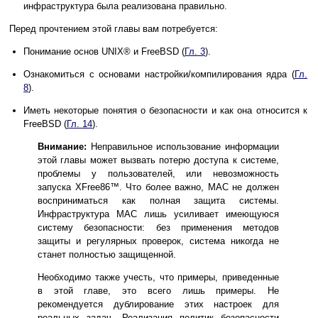
инфраструктура была реализована правильно.
Перед прочтением этой главы вам потребуется:
Понимание основ
UNIX
® и FreeBSD (
Гл. 3
).
Ознакомиться с основами настройки/компилирования ядра (
Гл.
8
).
Иметь некоторые понятия о безопасности и как она относится к
FreeBSD (
Гл. 14
).
Внимание:
Неправильное использование информации
этой главы может вызвать потерю доступа к системе,
проблемы у пользователей, или невозможность
запуска
XFree86
™. Что более важно,
MAC
не должен
восприниматься как полная защита системы.
Инфраструктура
MAC
лишь усиливает имеющуюся
систему безопасности: без применения методов
защиты и регулярных проверок, система никогда не
станет полностью защищенной.
Необходимо также учесть, что примеры, приведенные
в этой главе, это всего лишь примеры. Не
рекомендуется дублирование этих настроек для
реальных задач. Реализация политик безопасности