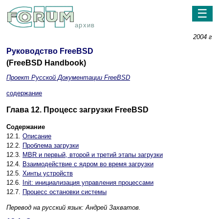
☰
архив
2004 г
Руководство FreeBSD
(FreeBSD Handbook)
Проект Русской Документации FreeBSD
содержание
Глава 12. Процесс загрузки FreeBSD
Содержание
12.1.
Описание
12.2.
Проблема загрузки
12.3.
MBR и первый, второй и третий этапы загрузки
12.4.
Взаимодействие с ядром во время загрузки
12.5.
Хинты устройств
12.6.
Init: инициализация управления процессами
12.7.
Процесс остановки системы
Перевод на русский язык:
Андрей Захватов.