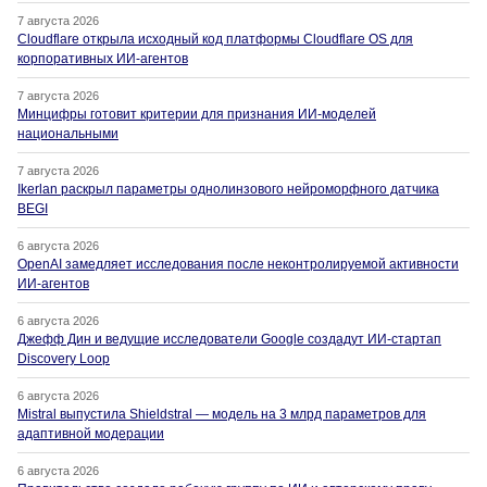
7 августа 2026
Cloudflare открыла исходный код платформы Cloudflare OS для
корпоративных ИИ-агентов
7 августа 2026
Минцифры готовит критерии для признания ИИ-моделей
национальными
7 августа 2026
Ikerlan раскрыл параметры однолинзового нейроморфного датчика
BEGI
6 августа 2026
OpenAI замедляет исследования после неконтролируемой активности
ИИ-агентов
6 августа 2026
Джефф Дин и ведущие исследователи Google создадут ИИ-стартап
Discovery Loop
6 августа 2026
Mistral выпустила Shieldstral — модель на 3 млрд параметров для
адаптивной модерации
6 августа 2026