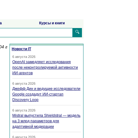
а
Курсы и книги
🔍
04 г
Новости IT
6 августа 2026
OpenAI замедляет исследования
после неконтролируемой активности
ИИ-агентов
6 августа 2026
Джефф Дин и ведущие исследователи
Google создадут ИИ-стартап
Discovery Loop
6 августа 2026
Mistral выпустила Shieldstral — модель
на 3 млрд параметров для
адаптивной модерации
6 августа 2026