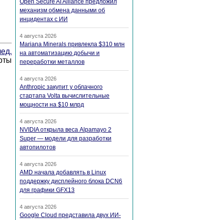
Open Secure AI Alliance предложил
механизм обмена данными об
инцидентах с ИИ
4 августа 2026
Mariana Minerals привлекла $310 млн
ед.
на автоматизацию добычи и
рты
переработки металлов
4 августа 2026
Anthropic закупит у облачного
стартапа Volta вычислительные
мощности на $10 млрд
4 августа 2026
NVIDIA открыла веса Alpamayo 2
Super — модели для разработки
автопилотов
4 августа 2026
AMD начала добавлять в Linux
поддержку дисплейного блока DCN6
для графики GFX13
4 августа 2026
Google Cloud представила двух ИИ-