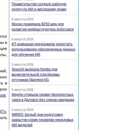
Правительство создало рабочую
группу по ИИ и авторскому праву
6 августа 2026
Moove привлекла $250 млн для
развития инфраструктуры роботакси
ится
6 августа 2026
лы в
ИТ-компании предложили упростить
кция
использование обезличенных данных
йлы,
для обучения ИИ
5 августа 2026
SpaceX выбрала Nvidia для
ий,
вычислительной платформы
енно
спутников Starmind AI1
та в
орое
5 августа 2026
Waymo открыла сервис беспилотных
sox
.
такси в Далласе без списка ожидания
5 августа 2026
(
Гл.
WIRED: Белый дом подготовил
быть
закрытую схему проверки передовых
ИИ-моделей