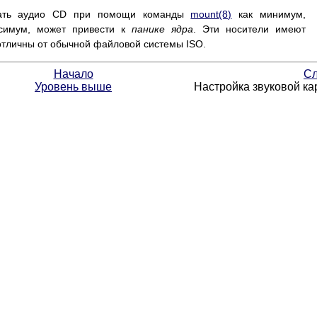
ать аудио CD при помощи команды
mount
(8)
как минимум,
ксимум, может привести к
панике ядра
. Эти носители имеют
тличны от обычной файловой системы ISO.
Начало
Сл
Уровень выше
Настройка звуковой ка