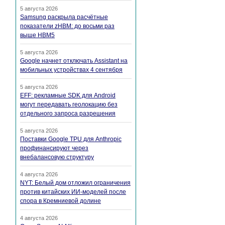
5 августа 2026
Samsung раскрыла расчётные
показатели zHBM: до восьми раз
выше HBM5
5 августа 2026
Google начнет отключать Assistant на
мобильных устройствах 4 сентября
5 августа 2026
EFF: рекламные SDK для Android
могут передавать геолокацию без
отдельного запроса разрешения
5 августа 2026
Поставки Google TPU для Anthropic
профинансируют через
внебалансовую структуру
4 августа 2026
NYT: Белый дом отложил ограничения
против китайских ИИ-моделей после
спора в Кремниевой долине
4 августа 2026