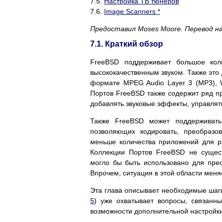
7.5.
Настройка ТВ тюнеров
7.6.
Image Scanners *
Предоставил
Moses Moore.
Перевод на
7.1. Краткий обзор
FreeBSD поддерживает большое коли
высококачественным звуком. Также это
формате MPEG Audio Layer 3 (MP3), W
Портов FreeBSD также содержит ряд п
добавлять звуковые эффекты, управлят
Также FreeBSD может поддерживать
позволяющих кодировать, преобразо
меньше количества приложений для р
Коллекции Портов FreeBSD не сущес
могло бы быть использовано для пре
Впрочем, ситуация в этой области меня
Эта глава описывает необходимые шаги
5
) уже охватывает вопросы, связанн
возможности дополнительной настройк