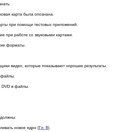
знать:
уковая карта была опознана.
арты при помощи тестовых приложений.
ие при работе со звуковыми картами.
угие форматы.
щики видео, которые показывают хорошие результаты.
файлы.
и DVD в файлы.
 должны:
ливать новое ядро (
Гл. 8
).