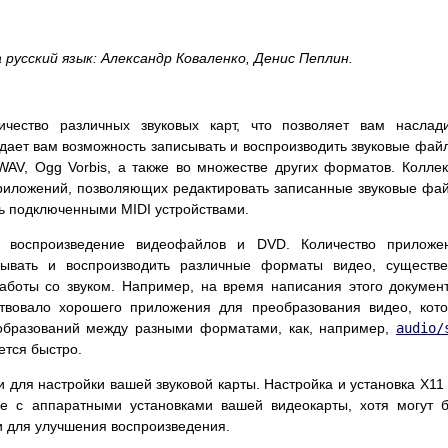
 русский язык:
Александр Коваленко, Денис Пеплин.
чество различных звуковых карт, что позволяет вам наслад
 дает вам возможность записывать и воспроизводить звуковые фай
AV, Ogg Vorbis, а также во множестве других форматов. Колле
риложений, позволяющих редактировать записанные звуковые фа
ь подключенными MIDI устройствами.
 воспроизведение видеофайлов и DVD. Количество приложен
вывать и воспроизводить различные форматы видео, существ
аботы со звуком. Например, на время написания этого докумен
твовало хорошего приложения для преобразования видео, кот
образований между разными форматами, как, например,
audio/
ется быстро.
 для настройки вашей звуковой карты. Настройка и установка X11 
ые с аппаратными установками вашей видеокарты, хотя могут 
и для улучшения воспроизведения.