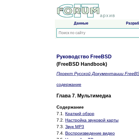
архив
Данные
Разраб
Руководство FreeBSD
(FreeBSD Handbook)
Проект Русской Документации FreeB
содержание
Глава 7. Мультимедиа
Содержание
7.1.
Краткий обзор
7.2.
Настройка звуковой карты
7.3.
Звук MP3
7.4.
Воспроизведение видео