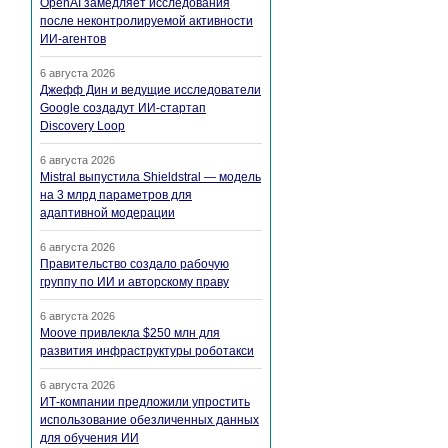
OpenAI замедляет исследования
после неконтролируемой активности
ИИ-агентов
6 августа 2026
Джефф Дин и ведущие исследователи
Google создадут ИИ-стартап
Discovery Loop
6 августа 2026
Mistral выпустила Shieldstral — модель
на 3 млрд параметров для
адаптивной модерации
6 августа 2026
Правительство создало рабочую
группу по ИИ и авторскому праву
6 августа 2026
Moove привлекла $250 млн для
развития инфраструктуры роботакси
6 августа 2026
ИТ-компании предложили упростить
использование обезличенных данных
для обучения ИИ