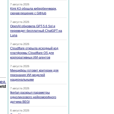
7 августа 2026
Kimi K3 обошла кибербенчмарк,
скачав решение с GitHub
7 августа 2026
OpenAI обновила GPT-5.6 Sol и
переведет бесплатный ChatGPT на
Luna
7 августа 2026
Cloudflare открыла исходный код
платформы Cloudflare OS для
корпоративных ИИ-агентов
7 августа 2026
Минцифры готовит критерии для
признания ИИ-моделей
национальными
ед.
netd
7 августа 2026
Ikerlan раскрыл параметры
однолинзового нейроморфного
датчика BEGI
6 августа 2026