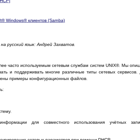
DHCP)
t
®
Windows
® клиентов (Samba)
на русский язык:
Андрей Захватов.
лее часто используемым сетевым службам систем
UNIX
®. Мы опи
овать и поддерживать многие различные типы сетевых сервисов.
ючены примеры конфигурационных файлов.
ь:
стему.
информации для совместного использования учётных запи
игурирование сетевых параметров при помощи DHCP.