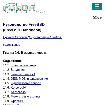
☰
архив
2004 г
Руководство FreeBSD
(FreeBSD Handbook)
Проект Русской Документации FreeBSD
содержание
Глава 14. Безопасность
Содержание
14.1.
Краткое описание
14.2.
Введение
14.3.
Защита FreeBSD
14.4.
DES, MD5, и шифрование
14.5.
Одноразовые пароли
14.6.
KerberosIV
14.7.
Kerberos5
14.8.
Межсетевые экраны
14.9.
OpenSSL