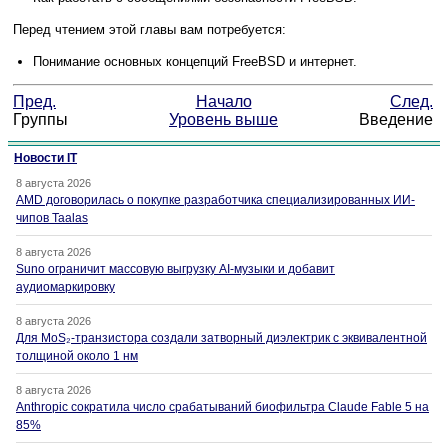
Перед чтением этой главы вам потребуется:
Понимание основных концепций FreeBSD и интернет.
Пред.
Начало
След.
Группы
Уровень выше
Введение
Новости IT
8 августа 2026
AMD договорилась о покупке разработчика специализированных ИИ-
чипов Taalas
8 августа 2026
Suno ограничит массовую выгрузку AI-музыки и добавит
аудиомаркировку
8 августа 2026
Для MoS₂-транзистора создали затворный диэлектрик с эквивалентной
толщиной около 1 нм
8 августа 2026
Anthropic сократила число срабатываний биофильтра Claude Fable 5 на
85%