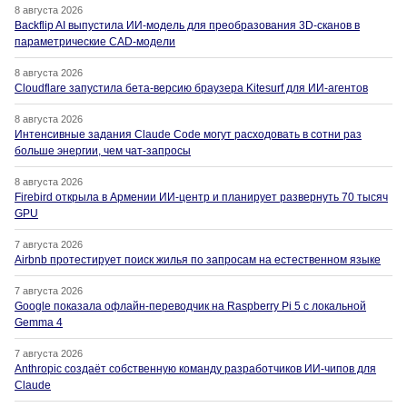
8 августа 2026
Backflip AI выпустила ИИ-модель для преобразования 3D-сканов в
параметрические CAD-модели
8 августа 2026
Cloudflare запустила бета-версию браузера Kitesurf для ИИ-агентов
8 августа 2026
Интенсивные задания Claude Code могут расходовать в сотни раз
больше энергии, чем чат-запросы
8 августа 2026
Firebird открыла в Армении ИИ-центр и планирует развернуть 70 тысяч
GPU
7 августа 2026
Airbnb протестирует поиск жилья по запросам на естественном языке
7 августа 2026
Google показала офлайн-переводчик на Raspberry Pi 5 с локальной
Gemma 4
7 августа 2026
Anthropic создаёт собственную команду разработчиков ИИ-чипов для
Claude