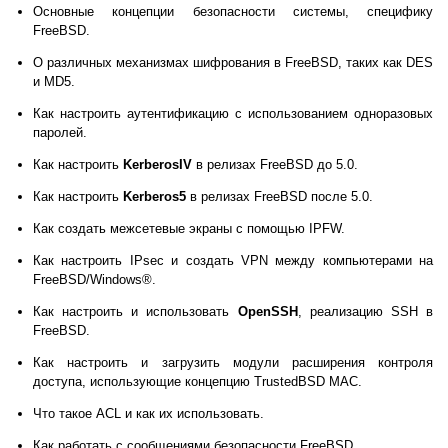
Основные концепции безопасности системы, специфику
FreeBSD.
О различных механизмах шифрования в FreeBSD, таких как
DES
и
MD5
.
Как настроить аутентификацию с использованием одноразовых
паролей.
Как настроить
KerberosIV
в релизах FreeBSD до 5.0.
Как настроить
Kerberos5
в релизах FreeBSD после 5.0.
Как создать межсетевые экраны с помощью
IPFW
.
Как настроить IPsec и создать
VPN
между компьютерами на
FreeBSD/
Windows
®.
Как настроить и использовать
OpenSSH
, реализацию
SSH
в
FreeBSD.
Как настроить и загрузить модули расширения контроля
доступа, использующие концепцию TrustedBSD
MAC
.
Что такое
ACL
и как их использовать.
Как работать с сообщениями безопасности FreeBSD.