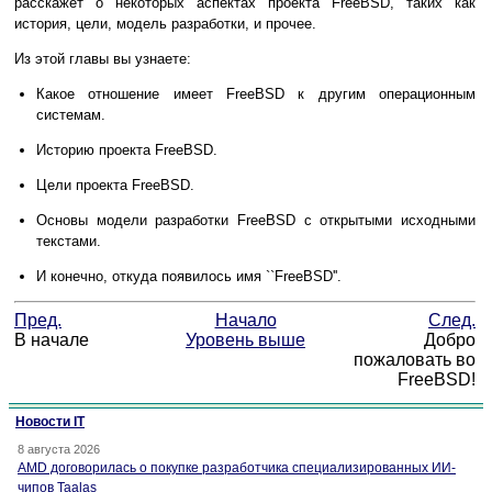
расскажет о некоторых аспектах проекта FreeBSD, таких как
история, цели, модель разработки, и прочее.
Из этой главы вы узнаете:
Какое отношение имеет FreeBSD к другим операционным
системам.
Историю проекта FreeBSD.
Цели проекта FreeBSD.
Основы модели разработки FreeBSD с открытыми исходными
текстами.
И конечно, откуда появилось имя ``FreeBSD''.
Пред.
Начало
След.
В начале
Уровень выше
Добро
пожаловать во
FreeBSD!
Новости IT
8 августа 2026
AMD договорилась о покупке разработчика специализированных ИИ-
чипов Taalas