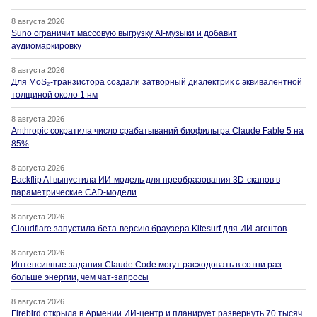
8 августа 2026
Suno ограничит массовую выгрузку AI-музыки и добавит
аудиомаркировку
8 августа 2026
Для MoS₂-транзистора создали затворный диэлектрик с эквивалентной
толщиной около 1 нм
8 августа 2026
Anthropic сократила число срабатываний биофильтра Claude Fable 5 на
85%
8 августа 2026
Backflip AI выпустила ИИ-модель для преобразования 3D-сканов в
параметрические CAD-модели
8 августа 2026
Cloudflare запустила бета-версию браузера Kitesurf для ИИ-агентов
8 августа 2026
Интенсивные задания Claude Code могут расходовать в сотни раз
больше энергии, чем чат-запросы
8 августа 2026
Firebird открыла в Армении ИИ-центр и планирует развернуть 70 тысяч