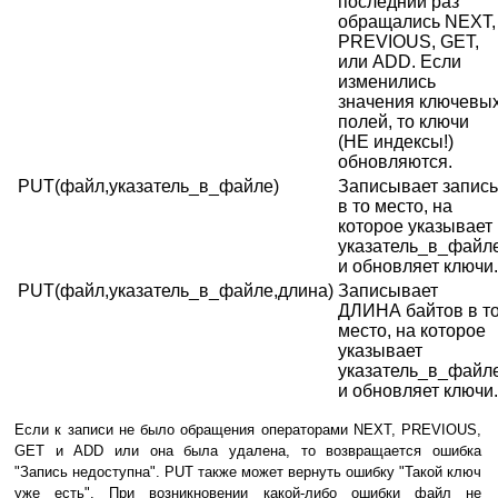
последний раз
обращались NEXT,
PREVIOUS, GET,
или ADD. Если
изменились
значения ключевы
полей, то ключи
(НЕ индексы!)
обновляются.
PUT(файл,указатель_в_файле)
Записывает запись
в то место, на
которое указывает
указатель_в_файл
и обновляет ключи.
PUT(файл,указатель_в_файле,длина)
Записывает
ДЛИНА байтов в т
место, на которое
указывает
указатель_в_файл
и обновляет ключи.
Если к записи не было обращения операторами NEXT, PREVIOUS,
GET и ADD или она была удалена, то возвращается ошибка
"Запись недоступна". PUT также может вернуть ошибку "Такой ключ
уже есть". При возникновении какой-либо ошибки файл не