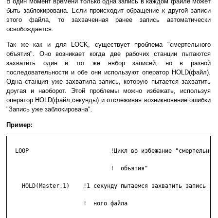
В один момент времени только одна запись в каждом файле может
быть заблокирована. Если происходит обращение к другой записи
этого файла, то захваченная ранее запись автоматически
освобождается.
Так же как и для LOCK, существует проблема "смертельного
объятия". Оно возникает когда две рабочих станции пытаются
захватить один и тот же нвбор записей, но в разной
последовательности и обе они используют оператор HOLD(файл).
Одна станция уже захватила запись, которую пытается захватить
другая и наоборот. Этой проблемы можно избежать, используя
оператор HOLD(файл,секунды) и отслеживая возникновение ошибки
"Запись уже заблокирована".
Пример:
  LOOP                        !Цикл во избежание "смертельного
  			      !  объятия"

    HOLD(Master,1)    !1 секунду пытаемся захватить запись гла
		      !  ного файла
