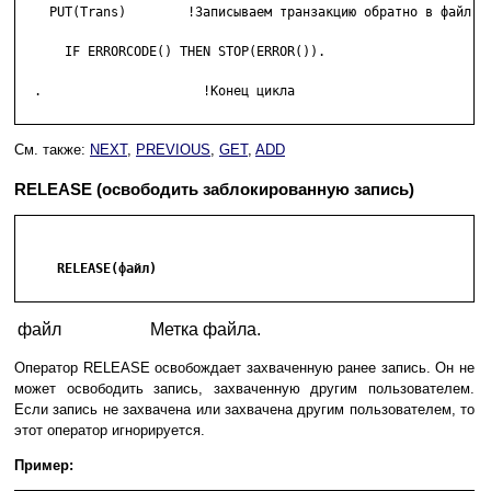
    PUT(Trans)        !Записываем транзакцию обратно в файл

      IF ERRORCODE() THEN STOP(ERROR()).

  .                     !Конец цикла

См. также:
NEXT
,
PREVIOUS
,
GET
,
ADD
RELEASE (освободить заблокированную запись)
     RELEASE(файл)

файл
Метка файла.
Оператор RELEASE освобождает захваченную ранее запись. Он не
может освободить запись, захваченную другим пользователем.
Если запись не захвачена или захвачена другим пользователем, то
этот оператор игнорируется.
Пример: