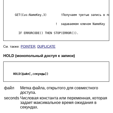
      GET(Cus:NameKey,3)        !Получаем третью запись в поря
   			     !  задаваемом ключом NameKey

        IF ERRORCODE() THEN STOP(ERROR()).

См. также:
POINTER
,
DUPLICATE
HOLD (монопольный доступ к записи)
     HOLD(файл[,секунды])

файл
Метка файла, открытого для совместного
доступа.
seconds
Числовая константа или переменная, которая
задает максимальное время ожидания в
секундах.