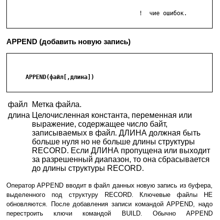
				      !  чие ошибок.

APPEND (добавить новую запись)
     APPEND(файл[,длина])

файл
Метка файла.
длина
Целочисленная константа, переменная или
выражение, содержащее число байт,
записываемых в файл. ДЛИНА должная быть
больше нуля но не больше длины структуры
RECORD. Если ДЛИНА пропущена или выходит
за разрешенный диапазон, то она сбрасывается
до длины структуры RECORD.
Оператор APPEND вводит в файл данных новую запись из буфера,
выделенного под структуру RECORD. Ключевые файлы НЕ
обновляются. После добавления записи командой APPEND, надо
перестроить ключи командой BUILD. Обычно APPEND