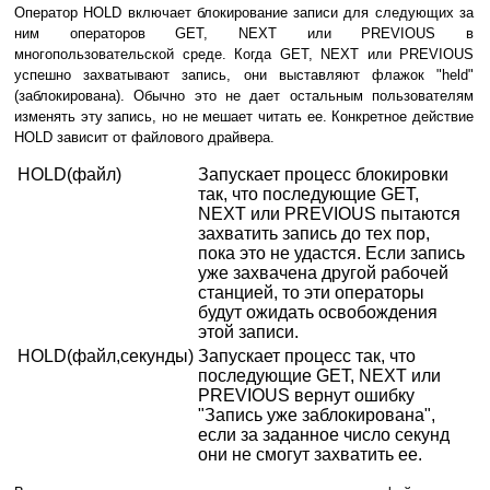
Оператор HOLD включает блокирование записи для следующих за
ним операторов GET, NEXT или PREVIOUS в
многопользовательской среде. Когда GET, NEXT или PREVIOUS
успешно захватывают запись, они выставляют флажок "held"
(заблокирована). Обычно это не дает остальным пользователям
изменять эту запись, но не мешает читать ее. Конкретное действие
HOLD зависит от файлового драйвера.
HOLD(файл)
Запускает процесс блокировки
так, что последующие GET,
NEXT или PREVIOUS пытаются
захватить запись до тех пор,
пока это не удастся. Если запись
уже захвачена другой рабочей
станцией, то эти операторы
будут ожидать освобождения
этой записи.
HOLD(файл,секунды)
Запускает процесс так, что
последующие GET, NEXT или
PREVIOUS вернут ошибку
"Запись уже заблокирована",
если за заданное число секунд
они не смогут захватить ее.