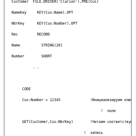
   Customer  FILE,DRIVER('Clarion'),PRE(Cus)

   NameKey     KEY(Cus:Name),OPT

   NbrKey      KEY(Cus:Number),OPT

   Rec         RECORD

   Name          STRING(20)

   Number        SHORT

             . .

        CODE

        Cus:Number = 12345              !Инициализируем ключев
        				     !  поле

        GET(Customer,Cus:NbrKey)        !Читаем соответствующу
   				     !  запись
