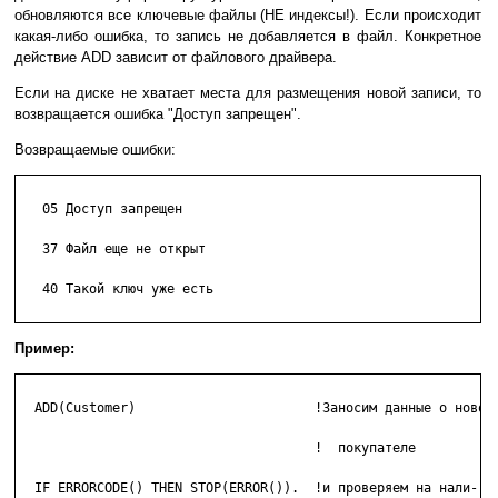
обновляются все ключевые файлы (НЕ индексы!). Если происходит
какая-либо ошибка, то запись не добавляется в файл. Конкретное
действие ADD зависит от файлового драйвера.
Если на диске не хватает места для размещения новой записи, то
возвращается ошибка "Доступ запрещен".
Возвращаемые ошибки:
   05 Доступ запрещен

   37 Файл еще не открыт

   40 Такой ключ уже есть

Пример:
  ADD(Customer)                       !Заносим данные о новом

  				      !  покупателе

  IF ERRORCODE() THEN STOP(ERROR()).  !и проверяем на нали-
