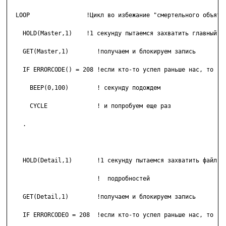
  LOOP                !Цикл во избежание "смертельного объятия
    HOLD(Master,1)    !1 секунду пытаемся захватить главный фа
    GET(Master,1)        !получаем и блокируем запись

    IF ERRORCODE() = 208 !если кто-то успел раньше нас, то

      BEEP(0,100)        ! секунду подождем

      CYCLE              ! и попробуем еще раз

    .

    HOLD(Detail,1)       !1 секунду пытаемся захватить файл

    			 !  подробностей

    GET(Detail,1)        !получаем и блокируем запись

    IF ERRORCODEO = 208  !если кто-то успел раньше нас, то
