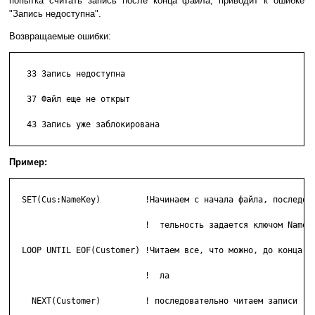
попытка считать запись после конца файла, приводит к ошибке
"Запись недоступна".
Возвращаемые ошибки:
   33 Запись недоступна

   37 Файл еще не открыт

   43 Запись уже заблокирована

Пример:
  SET(Cus:NameKey)         !Начинаем с начала файла, последова
			   !  тельность задается ключом NameKey.

  LOOP UNTIL EOF(Customer) !Читаем все, что можно, до конца фа
  			   !  ла

    NEXT(Customer)         ! последовательно читаем записи
