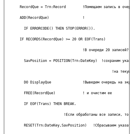
       RecordQue = Trn:Record        !Помещаем запись в очеред
       ADD(RecordQue)                !

         IF ERRORCODE() THEN STOP(ERROR()).

       IF RECORDS(RecordQue) >= 20 OR EOF(Trans)

                                     !В очереди 20 записей?

         SavPosition = POSITION(Trn:DateKey)  !сохраним указат
         					   !на текущую запись

         DO DisplayQue               !Выведем очередь на экран
         FREE(RecordQue)             ! и очистим ее

         IF EOF(Trans) THEN BREAK.

                            !Если обработаны все записи, то вы
         RESET(Trn:DateKey,SavPosition)   !Сбрасываем указател