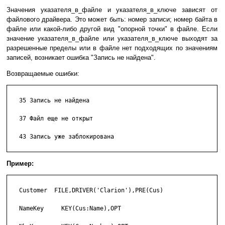
Значения указателя_в_файле и указателя_в_ключе зависят от
файлового драйвера. Это может быть: номер записи; номер байта в
файле или какой-либо другой вид "опорной точки" в файле. Если
значение указателя_в_файле или указателя_в_ключе выходят за
разрешенные пределы или в файле нет подходящих по значениям
записей, возникает ошибка "Запись не найдена".
Возвращаемые ошибки:
   35 Запись не найдена

   37 Файл еще не открыт

   43 Запись уже заблокирована

Пример:
   Customer  FILE,DRIVER('Clarion'),PRE(Cus)

   NameKey     KEY(Cus:Name),OPT
