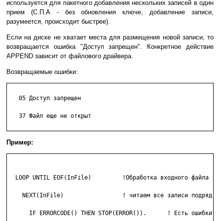
используется для пакетного добавления нескольких записей в один
прием (С.П.А - без обновления ключе, добавление записи,
разумеется, происходит быстрее).
Если на диске не хватает места для размещения новой записи, то
возвращается ошибка "Доступ запрещен". Конкретное действие
APPEND зависит от файлового драйвера.
Возвращаемые ошибки:
   05 Доступ запрещен

   37 Файл еще не открыт

Пример:
  LOOP UNTIL EOF(InFile)         !Обработка входного файла

    NEXT(InFile)                 ! читаем все записи подряд

      IF ERRORCODE() THEN STOP(ERROR()).      ! Есть ошибки?
