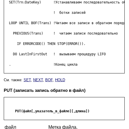
  SET(Trn:DateKey)      !Устанавливаем последовательность обра
			!  ботки записей

  LOOP UNTIL BOF(Trans) !Читаем все записи в обратном порядке

    PREVIOUS(Trans)     !  читаем записи последовательно

      IF ERRORCODE() THEN STOP(ERROR()).

    DO LastInFirstOut   !  вызываем процедуру LIFO

  .                     !Конец цикла

См. также:
SET
,
NEXT
,
BOF
,
HOLD
PUT (записать запись обратно в файл)
     PUT(файл[,указатель_в_файле][,длина])

файл
Метка файла.