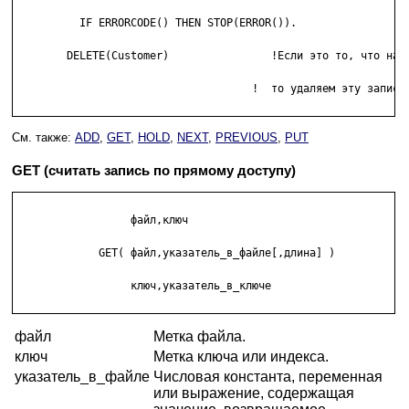
          IF ERRORCODE() THEN STOP(ERROR()).

        DELETE(Customer)                !Если это то, что нам 
   				     !  то удаляем эту запись.

См. также:
ADD
,
GET
,
HOLD
,
NEXT
,
PREVIOUS
,
PUT
GET (считать запись по прямому доступу)
                  файл,ключ                     

             GET( файл,указатель_в_файле[,длина] )

                  ключ,указатель_в_ключе        

файл
Метка файла.
ключ
Метка ключа или индекса.
указатель_в_файле
Числовая константа, переменная
или выражение, содержащая