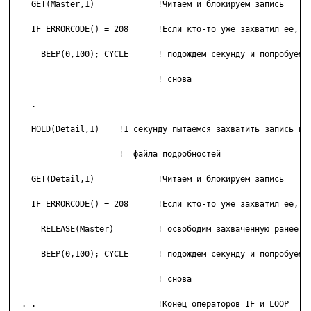
    GET(Master,1)             !Читаем и блокируем запись

    IF ERRORCODE() = 208      !Если кто-то уже захватил ее, то
      BEEP(0,100); CYCLE      ! подождем секунду и попробуем

			      ! снова

    .

    HOLD(Detail,1)    !1 секунду пытаемся захватить запись из

		      !  файла подробностей

    GET(Detail,1)             !Читаем и блокируем запись

    IF ERRORCODE() = 208      !Если кто-то уже захватил ее, то
      RELEASE(Master)         ! освободим захваченную ранее,

      BEEP(0,100); CYCLE      ! подождем секунду и попробуем

			      ! снова

  . .                         !Конец операторов IF и LOOP
