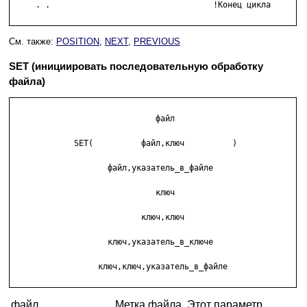
     . .                                  !Конец цикла

См. также:
POSITION
,
NEXT
,
PREVIOUS
SET (инициировать последовательную обработку
файла)
                              файл           

             SET(          файл,ключ          )

                    файл,указатель_в_файле   

                              ключ           

                           ключ,ключ         

                    ключ,указатель_в_ключе   

                  ключ,ключ,указатель_в_файле

файл
Метка файла. Этот параметр