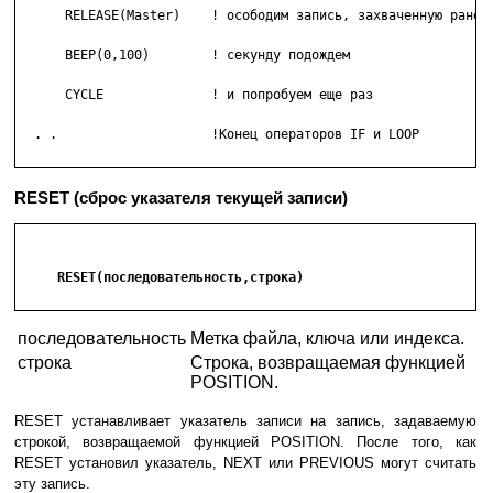
      RELEASE(Master)    ! осободим запись, захваченную ранее

      BEEP(0,100)        ! секунду подождем

      CYCLE              ! и попробуем еще раз

  . .                    !Конец операторов IF и LOOP

RESET (сброс указателя текущей записи)
     RESET(последовательность,строка)

последовательность
Метка файла, ключа или индекса.
строка
Строка, возвращаемая функцией
POSITION.
RESET устанавливает указатель записи на запись, задаваемую
строкой, возвращаемой функцией POSITION. После того, как
RESET установил указатель, NEXT или PREVIOUS могут считать
эту запись.