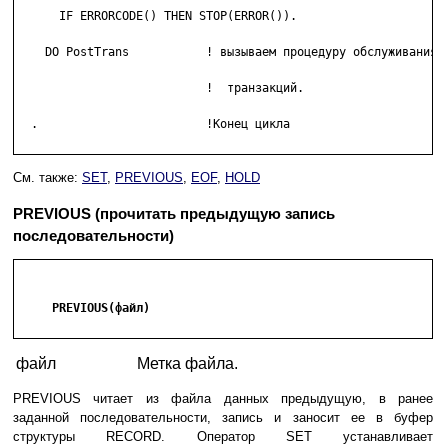
      IF ERRORCODE() THEN STOP(ERROR()).

    DO PostTrans           ! вызываем процедуру обслуживания

			   !  транзакций.

  .                        !Конец цикла

См. также:
SET
,
PREVIOUS
,
EOF
,
HOLD
PREVIOUS (прочитать предыдущую запись
последовательности)
     PREVIOUS(файл)

файл
Метка файла.
PREVIOUS читает из файла данных предыдущую, в ранее
заданной последовательности, запись и заносит ее в буфер
структуры RECORD. Оператор SET устанавливает