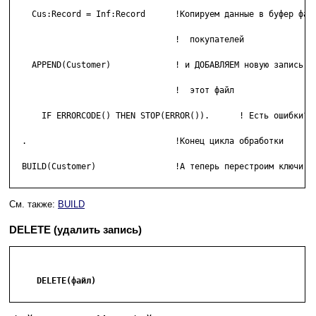
    Cus:Record = Inf:Record      !Копируем данные в буфер файл
    				 !  покупателей

    APPEND(Customer)             ! и ДОБАВЛЯЕМ новую запись в

				 !  этот файл

      IF ERRORCODE() THEN STOP(ERROR()).      ! Есть ошибки?

  .                              !Конец цикла обработки

  BUILD(Customer)                !А теперь перестроим ключи...
См. также:
BUILD
DELETE (удалить запись)
     DELETE(файл)
