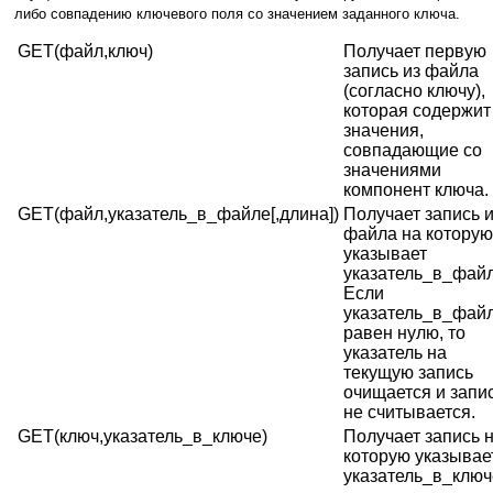
либо совпадению ключевого поля со значением заданного ключа.
GET(файл,ключ)
Получает первую
запись из файла
(согласно ключу),
которая содержит
значения,
совпадающие со
значениями
компонент ключа.
GET(файл,указатель_в_файле[,длина])
Получает запись и
файла на которую
указывает
указатель_в_файл
Если
указатель_в_фай
равен нулю, то
указатель на
текущую запись
очищается и запи
не считывается.
GET(ключ,указатель_в_ключе)
Получает запись 
которую указывае
указатель_в_ключ