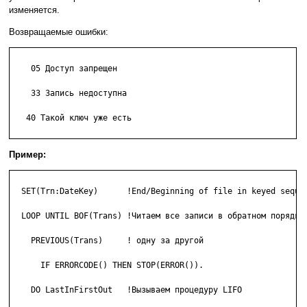
изменяется.
Возвращаемые ошибки:
    05 Доступ запрещен

    33 Запись недоступна

   40 Такой ключ уже есть

Пример:
  SET(Trn:DateKey)      !End/Beginning of file in keyed sequen
  LOOP UNTIL BOF(Trans) !Читаем все записи в обратном порядке

    PREVIOUS(Trans)     ! одну за другой

      IF ERRORCODE() THEN STOP(ERROR()).

    DO LastInFirstOut   !Вызываем процедуру LIFO
