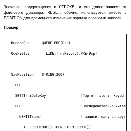
Значение, содержащееся в СТРОКЕ, и его длина зависят от
файлового драйвера. RESET, обычно, используется вместе с
POSITION для временного изменения порядка обработки записей.
Пример:
   RecordQue      QUEUE,PRE(Dsp)

   QueFields        LIKE(Trn:Record),PRE(Dsp)

                  .

   SavPosition    STRING(260)

     CODE

     SET(Trn:DateKey)                !Top of file in keyed seq
     LOOP                            !Последовательно читаем

       NEXT(Trans)                   ! записи, одну за другой

         IF ERRORCODE() THEN STOP(ERROR()).
