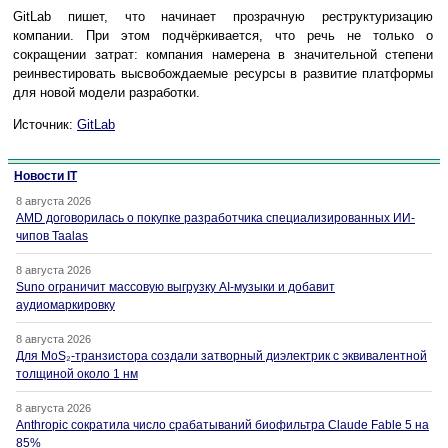
GitLab пишет, что начинает прозрачную реструктуризацию
компании. При этом подчёркивается, что речь не только о
сокращении затрат: компания намерена в значительной степени
реинвестировать высвобождаемые ресурсы в развитие платформы
для новой модели разработки.
Источник:
GitLab
Новости IT
8 августа 2026
AMD договорилась о покупке разработчика специализированных ИИ-
чипов Taalas
8 августа 2026
Suno ограничит массовую выгрузку AI-музыки и добавит
аудиомаркировку
8 августа 2026
Для MoS₂-транзистора создали затворный диэлектрик с эквивалентной
толщиной около 1 нм
8 августа 2026
Anthropic сократила число срабатываний биофильтра Claude Fable 5 на
85%