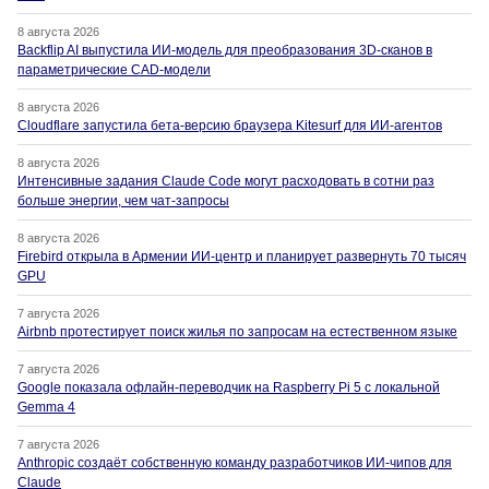
8 августа 2026
Backflip AI выпустила ИИ-модель для преобразования 3D-сканов в
параметрические CAD-модели
8 августа 2026
Cloudflare запустила бета-версию браузера Kitesurf для ИИ-агентов
8 августа 2026
Интенсивные задания Claude Code могут расходовать в сотни раз
больше энергии, чем чат-запросы
8 августа 2026
Firebird открыла в Армении ИИ-центр и планирует развернуть 70 тысяч
GPU
7 августа 2026
Airbnb протестирует поиск жилья по запросам на естественном языке
7 августа 2026
Google показала офлайн-переводчик на Raspberry Pi 5 с локальной
Gemma 4
7 августа 2026
Anthropic создаёт собственную команду разработчиков ИИ-чипов для
Claude