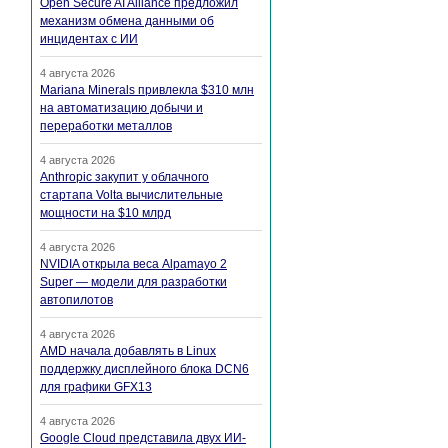
Open Secure AI Alliance предложил
механизм обмена данными об
инцидентах с ИИ
4 августа 2026
Mariana Minerals привлекла $310 млн
на автоматизацию добычи и
переработки металлов
4 августа 2026
Anthropic закупит у облачного
стартапа Volta вычислительные
мощности на $10 млрд
4 августа 2026
NVIDIA открыла веса Alpamayo 2
Super — модели для разработки
автопилотов
4 августа 2026
AMD начала добавлять в Linux
поддержку дисплейного блока DCN6
для графики GFX13
4 августа 2026
Google Cloud представила двух ИИ-