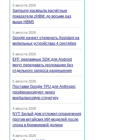
5 августа 2026
Samsung раскрыла расчётные
показатели zHBM: до восьми раз
выше HBM5
5 августа 2026
Google начнет отключать Assistant на
мобильных устройствах 4 сентября
5 августа 2026
EFF: рекламные SDK для Android
могут передавать геолокацию без
отдельного запроса разрешения
5 августа 2026
Поставки Google TPU для Anthropic
профинансируют через
внебалансовую структуру
4 августа 2026
NYT: Белый дом отложил ограничения
против китайских ИИ-моделей после
спора в Кремниевой долине
4 августа 2026