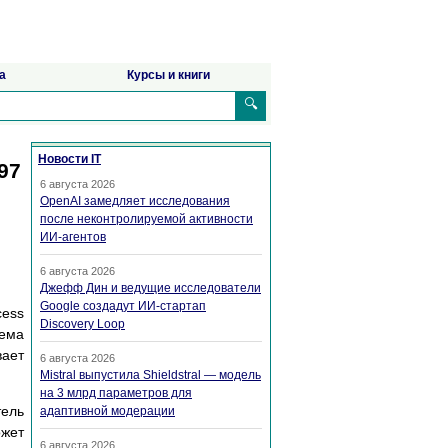
а
Курсы и книги
🔍
Новости IT
97
6 августа 2026
OpenAI замедляет исследования
после неконтролируемой активности
ИИ-агентов
6 августа 2026
Джефф Дин и ведущие исследователи
Google создадут ИИ-стартап
cess
Discovery Loop
ема
вает
6 августа 2026
Mistral выпустила Shieldstral — модель
на 3 млрд параметров для
тель
адаптивной модерации
ожет
6 августа 2026