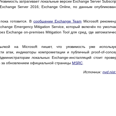
Уязвимость затрагивает локальные версии Exchange Server Subscrip
 Exchange Server 2016; Exchange Online, по данным опубликова
пока готовится. В
сообщении Exchange Team
Microsoft рекомен
hange Emergency Mitigation Service, который включён по умолч
з Exchange on-premises Mitigation Tool для сред, где автоматиче
кой на Microsoft пишет, что уязвимость уже используе
и атак, индикаторы компрометации и публичный proof-of-conce
Администраторам локальных Exchange-инсталляций стоит прове
ь за обновлением официальной страницы
MSRC
.
Источник:
nvd.nist