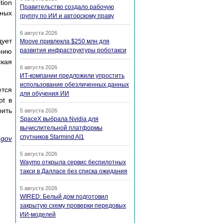
tion
Правительство создало рабочую
нных
группу по ИИ и авторскому праву
6 августа 2026
дует
Moove привлекла $250 млн для
развития инфраструктуры роботакси
анию
ская
6 августа 2026
ИТ-компании предложили упростить
использование обезличенных данных
тся
для обучения ИИ
pt в
рить
5 августа 2026
SpaceX выбрала Nvidia для
вычислительной платформы
спутников Starmind AI1
.gov
5 августа 2026
Waymo открыла сервис беспилотных
такси в Далласе без списка ожидания
5 августа 2026
WIRED: Белый дом подготовил
закрытую схему проверки передовых
ИИ-моделей