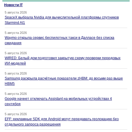
Новости IT
5 августа 2026
SpaceX выбрала Nvidia для вычислительной платформы спутников
Starmind AI1
5 августа 2026
Waymo открыла сервис беспилотных такси в Далласе без списка
ожидания
5 августа 2026
WIRED: Белый дом подготовил закрытую схему проверки передовых
ИИ-моделей
5 августа 2026
Samsung раскрыла расчётные показатели zHBM: до восьми раз выше
HBM5
5 августа 2026
Google начнет отключать Assistant на мобильных устройствах 4
сентября
5 августа 2026
EFF: рекламные SDK для Android могут передавать геолокацию без
отдельного запроса разрешения