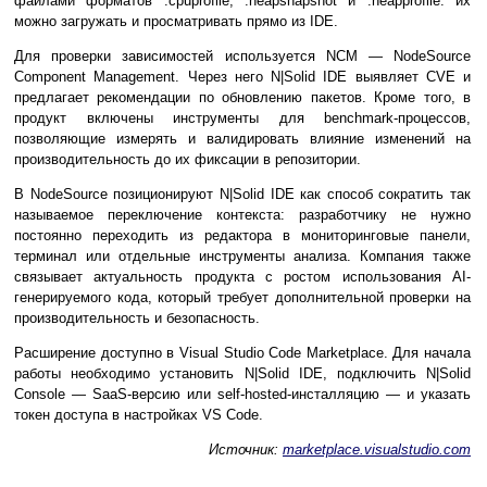
файлами форматов .cpuprofile, .heapsnapshot и .heapprofile: их
можно загружать и просматривать прямо из IDE.
Для проверки зависимостей используется NCM — NodeSource
Component Management. Через него N|Solid IDE выявляет CVE и
предлагает рекомендации по обновлению пакетов. Кроме того, в
продукт включены инструменты для benchmark-процессов,
позволяющие измерять и валидировать влияние изменений на
производительность до их фиксации в репозитории.
В NodeSource позиционируют N|Solid IDE как способ сократить так
называемое переключение контекста: разработчику не нужно
постоянно переходить из редактора в мониторинговые панели,
терминал или отдельные инструменты анализа. Компания также
связывает актуальность продукта с ростом использования AI-
генерируемого кода, который требует дополнительной проверки на
производительность и безопасность.
Расширение доступно в Visual Studio Code Marketplace. Для начала
работы необходимо установить N|Solid IDE, подключить N|Solid
Console — SaaS-версию или self-hosted-инсталляцию — и указать
токен доступа в настройках VS Code.
Источник:
marketplace.visualstudio.com