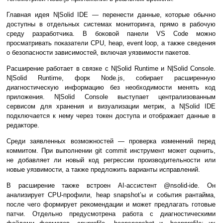
Главная идея N|Solid IDE — перенести данные, которые обычно
доступны в отдельных системах мониторинга, прямо в рабочую
среду разработчика. В боковой панели VS Code можно
просматривать показатели CPU, heap, event loop, а также сведения
о безопасности зависимостей, включая уязвимости пакетов.
Расширение работает в связке с N|Solid Runtime и N|Solid Console.
N|Solid Runtime, форк Node.js, собирает расширенную
диагностическую информацию без необходимости менять код
приложения. N|Solid Console выступает централизованным
сервисом для хранения и визуализации метрик, а N|Solid IDE
подключается к нему через токен доступа и отображает данные в
редакторе.
Среди заявленных возможностей — проверка изменений перед
коммитом. При выполнении git commit инструмент может оценить,
не добавляет ли новый код регрессии производительности или
новые уязвимости, а также предложить варианты исправлений.
В расширение также встроен AI-ассистент @nsolid-ide. Он
анализирует CPU-профили, heap snapshot’ы и события рантайма,
после чего формирует рекомендации и может предлагать готовые
патчи. Отдельно предусмотрена работа с диагностическими