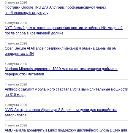
5 августа 2026
Поставки Google TPU для Anthropic профинансируют через
внебалансовую структуру
4 августа 2026
NYT: Белый дом отложил ограничения против китайских ИИ-моделей
после спора в Кремниевой долине
4 августа 2026
Open Secure AI Alliance предложил механизм обмена данными об
инцидентах с ИИ
4 августа 2026
Mariana Minerals привлекла $310 млн на автоматизацию добычи и
переработки металлов
4 августа 2026
Anthropic закупит у облачного стартапа Volta вычислительные мощности
на $10 млрд
4 августа 2026
NVIDIA открыла веса Alpamayo 2 Super — модели для разработки
автопилотов
4 августа 2026
AMD начала добавлять в Linux поддержку дисплейного блока DCN6 для