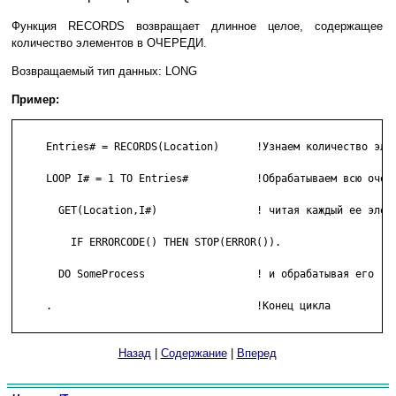
Функция RECORDS возвращает длинное целое, содержащее
количество элементов в ОЧЕРЕДИ.
Возвращаемый тип данных: LONG
Пример:
     Entries# = RECORDS(Location)      !Узнаем количество элем
     LOOP I# = 1 TO Entries#           !Обрабатываем всю очере
       GET(Location,I#)                ! читая каждый ее элеме
         IF ERRORCODE() THEN STOP(ERROR()).

       DO SomeProcess                  ! и обрабатывая его

     .                                 !Конец цикла

Назад
|
Содержание
|
Вперед