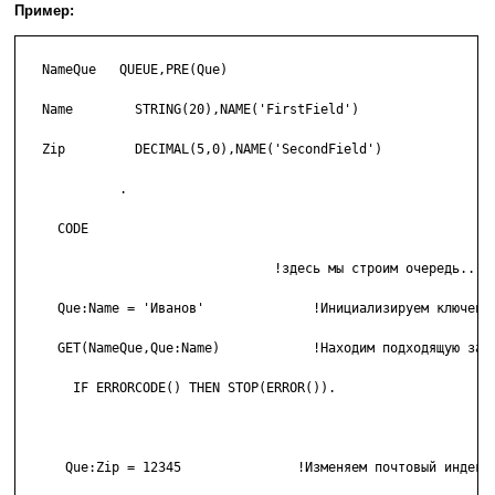
Пример:
   NameQue   QUEUE,PRE(Que)

   Name        STRING(20),NAME('FirstField')

   Zip         DECIMAL(5,0),NAME('SecondField')

             .

     CODE

                                 !здесь мы строим очередь...

     Que:Name = 'Иванов'              !Инициализируем ключевое
     GET(NameQue,Que:Name)            !Находим подходящую запи
       IF ERRORCODE() THEN STOP(ERROR()).

      Que:Zip = 12345               !Изменяем почтовый индекс
