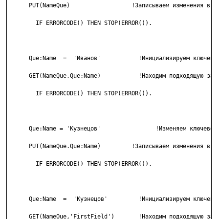
      PUT(NameQue)                  !Записываем изменения в оч
        IF ERRORCODE() THEN STOP(ERROR()).

      Que:Name  =  'Иванов'           !Инициализируем ключевое
      GET(NameQue,Que:Name)           !Находим подходящую запи
        IF ERRORCODE() THEN STOP(ERROR()).

      Que:Name = 'Кузнецов'                !Изменяем ключевое 
      PUT(NameQue.Que:Name)         !Записываем изменения в оч
        IF ERRORCODE() THEN STOP(ERROR()).

      Que:Name  =  'Кузнецов'         !Инициализируем ключевое
      GET(NameOue,'FirstField')       !Находим подходящую запи