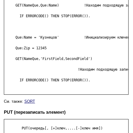
     GET(NameQue,Que:Name)            !Находим подходящую запи
       IF ERRORCODE() THEN STOP(ERROR()).

     Que:Name = 'Кузнецов'            !Инициализируем ключевые
     Que:Zip = 12345

     GET(NameQue,'FirstField,SecondField')

     				   !Находим подходящую запись

       IF ERRORCODE() THEN STOP(ERROR()).

См. также:
SORT
PUT (перезаписать элемент)
        PUT(очередь[, [+]ключ,....[-]ключ имя]) 
