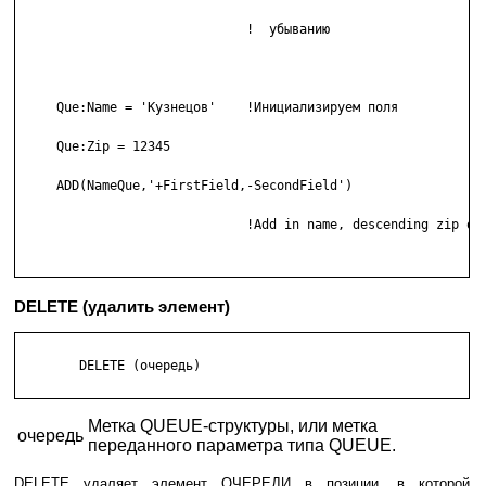
                              !  убыванию

     Que:Name = 'Кузнецов'    !Инициализируем поля

     Que:Zip = 12345

     ADD(NameQue,'+FirstField,-SecondField')

                              !Add in name, descending zip ord
DELETE (удалить элемент)
        DELETE (очередь) 

Метка QUEUE-структуры, или метка
очередь
переданного параметра типа QUEUE.
DELETE удаляет элемент ОЧЕРЕДИ в позиции, в которой