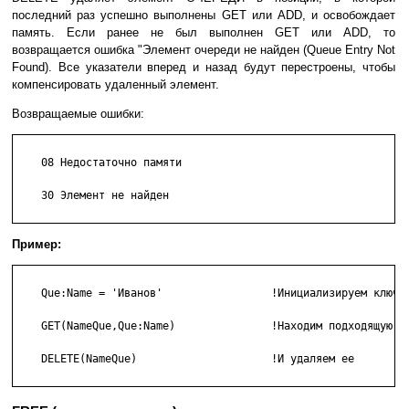
последний раз успешно выполнены GET или ADD, и освобождает
память. Если ранее не был выполнен GET или ADD, то
возвращается ошибка "Элемент очереди не найден (Queue Entry Not
Found). Все указатели вперед и назад будут перестроены, чтобы
компенсировать удаленный элемент.
Возвращаемые ошибки:
    08 Недостаточно памяти

    30 Элемент не найден

Пример:
    Que:Name = 'Иванов'                 !Инициализируем ключ

    GET(NameQue,Que:Name)               !Находим подходящую за
    DELETE(NameQue)                     !И удаляем ее
