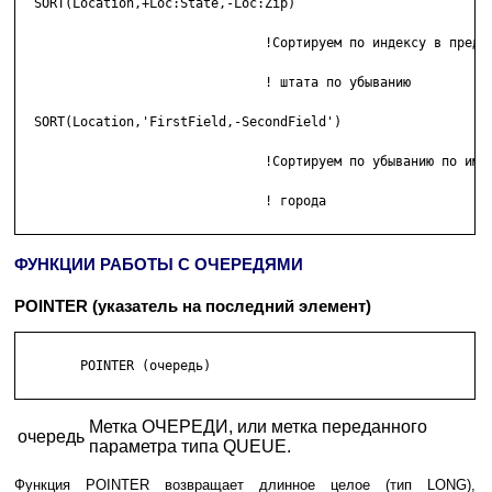
  SORT(Location,+Loc:State,-Loc:Zip)

                                !Сортируем по индексу в предел
                                ! штата по убыванию

  SORT(Location,'FirstField,-SecondField')

                                !Сортируем по убыванию по имен
                                ! города

ФУНКЦИИ РАБОТЫ С ОЧЕРЕДЯМИ
POINTER (указатель на последний элемент)
        POINTER (очередь) 

Метка ОЧЕРЕДИ, или метка переданного
очередь
параметра типа QUEUE.
Функция POINTER возвращает длинное целое (тип LONG),