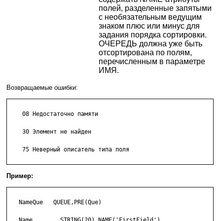
полей, разделенные запятыми
с необязательным ведущим
знаком плюс или минус для
задания порядка сортировки.
ОЧЕРЕДЬ должна уже быть
отсортирована по полям,
перечисленным в параметре
ИМЯ.
Возвращаемые ошибки:
    08 Недостаточно памяти

    30 Элемент не найден

    75 Неверный описатель типа поля

Пример:
   NameQue   QUEUE,PRE(Que)

   Name        STRING(20),NAME('FirstField')
