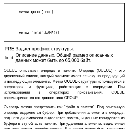
       метка QUEUE[,PRE]

       метка field[,NAME()]

PRE
Задает префикс структуры.
Описание данных. Общий размер описанных
field
данных может быть до 65,000 байт.
QUEUE описывает очередь в памяти. Очередь (QUEUE) - это
двусвязный список, каждый элемент имеет ссылку на предыдущий
и последующий элементы. Метка QUEUE-структуры используется в
операторах и функциях, работающих с очередями. При
использовании в операторах присваивания, QUEUE
рассматривается как данное типа GROUP.
Очередь можно представить как "файл в памяти". Под описанную
очередь выделяется буфер. При добавлении элемента в очередь,
под него динамически выделяется память, и данные копируются из
буфера в эту область памяти. При удалении элемента, выделенная
под него память освобождается. В очереди может быть максимум