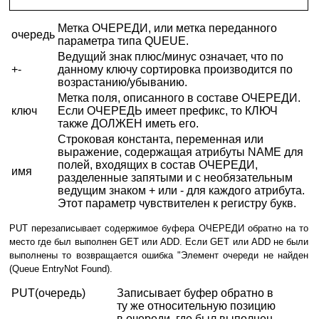
Метка ОЧЕРЕДИ, или метка переданного
очередь
параметра типа QUEUE.
Ведущий знак плюс/минус означает, что по
+-
данному ключу сортировка производится по
возрастанию/убыванию.
Метка поля, описанного в составе ОЧЕРЕДИ.
ключ
Если ОЧЕРЕДЬ имеет префикс, то КЛЮЧ
также ДОЛЖЕН иметь его.
Строковая константа, переменная или
выражение, содержащая атрибуты NAME для
полей, входящих в состав ОЧЕРЕДИ,
имя
разделенные запятыми и с необязательным
ведущим знаком + или - для каждого атрибута.
Этот параметр чувствителен к регистру букв.
PUT перезаписывает содержимое буфера ОЧЕРЕДИ обратно на то
место где был выполнен GET или ADD. Если GET или ADD не были
выполнены то возвращается ошибка "Элемент очереди не найден
(Queue EntryNot Found).
PUT(очередь)
Записывает буфер обратно в
ту же относительную позицию
в очереди, где был выполнен