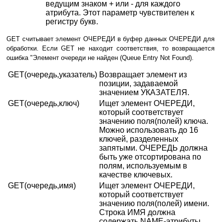
ведущим знаком + или - для каждого
атрибута. Этот параметр чувствителен к
регистру букв.
GET считывает элемент ОЧЕРЕДИ в буфер данных ОЧЕРЕДИ для
обработки. Если GET не находит соответствия, то возвращается
ошибка "Элемент очереди не найден (Queue Entry Not Found).
GET(очередь,указатель)
Возвращает элемент из
позиции, задаваемой
значением УКАЗАТЕЛЯ.
GET(очередь,ключ)
Ищет элемент ОЧЕРЕДИ,
который соответствует
значению поля(полей) ключа.
Можно использовать до 16
ключей, разделенных
запятыми. ОЧЕРЕДЬ должна
быть уже отсортирована по
полям, используемым в
качестве ключевых.
GET(очередь,имя)
Ищет элемент ОЧЕРЕДИ,
который соответствует
значению поля(полей) имени.
Строка ИМЯ должна
содержать NAME-атрибуты