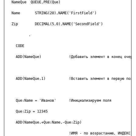
   NameQue  QUEUE,PRE(Que)

   Name       STRING(20),NAME('FirstField')

   Zip        DECIMAL(5,0),NAME('SecondField')

           .

     CODE

     ADD(NameQue)             !Добавить элемент в конец очеред
     ADD(NameQue,1)           !Вставить элемент в первую позиц
     Que:Name = 'Иванов'      !Инициализируем поля

     Que:Zip = 12345

     ADD(NameQue,+Que:Name,-Que:Zip)

                              !ИМЯ - по возрастанию, ИНДЕКС - 