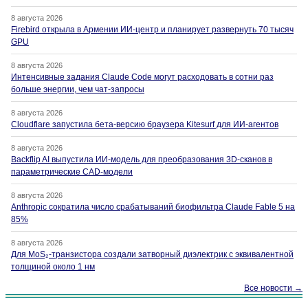
8 августа 2026
Firebird открыла в Армении ИИ-центр и планирует развернуть 70 тысяч
GPU
8 августа 2026
Интенсивные задания Claude Code могут расходовать в сотни раз
больше энергии, чем чат-запросы
8 августа 2026
Cloudflare запустила бета-версию браузера Kitesurf для ИИ-агентов
8 августа 2026
Backflip AI выпустила ИИ-модель для преобразования 3D-сканов в
параметрические CAD-модели
8 августа 2026
Anthropic сократила число срабатываний биофильтра Claude Fable 5 на
85%
8 августа 2026
Для MoS₂-транзистора создали затворный диэлектрик с эквивалентной
толщиной около 1 нм
Все новости →