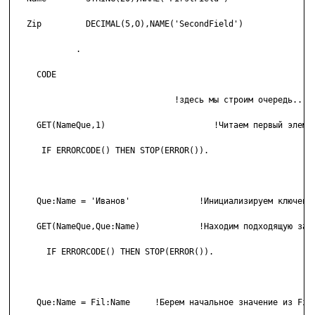
   Zip         DECIMAL(5,O),NAME('SecondField')

             .

     CODE

                                 !здесь мы строим очередь...

     GET(NameQue,1)                      !Читаем первый элемен
      IF ERRORCODE() THEN STOP(ERROR()).

     Que:Name = 'Иванов'              !Инициализируем ключевое
     GET(NameQue,Que:Name)            !Находим подходящую запи
       IF ERRORCODE() THEN STOP(ERROR()).

     Que:Name = Fil:Name     !Берем начальное значение из Fil: