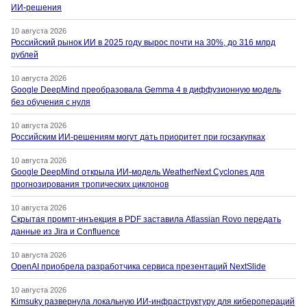
ИИ-решения
10 августа 2026
Российский рынок ИИ в 2025 году вырос почти на 30%, до 316 млрд
рублей
10 августа 2026
Google DeepMind преобразовала Gemma 4 в диффузионную модель
без обучения с нуля
10 августа 2026
Российским ИИ-решениям могут дать приоритет при госзакупках
10 августа 2026
Google DeepMind открыла ИИ-модель WeatherNext Cyclones для
прогнозирования тропических циклонов
10 августа 2026
Скрытая промпт-инъекция в PDF заставила Atlassian Rovo передать
данные из Jira и Confluence
10 августа 2026
OpenAI приобрела разработчика сервиса презентаций NextSlide
10 августа 2026
Kimsuky развернула локальную ИИ-инфраструктуру для киберопераций