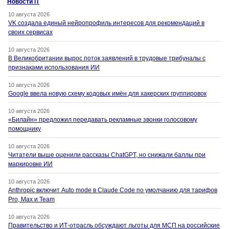
Новости IT
10 августа 2026
VK создала единый нейропрофиль интересов для рекомендаций в
своих сервисах
10 августа 2026
В Великобритании вырос поток заявлений в трудовые трибуналы с
признаками использования ИИ
10 августа 2026
Google ввела новую схему кодовых имён для хакерских группировок
10 августа 2026
«Билайн» предложил передавать рекламные звонки голосовому
помощнику
10 августа 2026
Читатели выше оценили рассказы ChatGPT, но снижали баллы при
маркировке ИИ
10 августа 2026
Anthropic включит Auto mode в Claude Code по умолчанию для тарифов
Pro, Max и Team
10 августа 2026
Правительство и ИТ-отрасль обсуждают льготы для МСП на российские