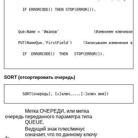
        IF ERRORCODE() THEN STOP(ERROR()).

      Que:Name = 'Иванов'                !Изменяем ключевое по
      PUT(NameQue,'FirstField')     !Записываем изменения в оч
        IF  ERRORCODE()  THEN   STOP(ERROR()).

SORT (отсортировать очередь)
        SORT(очередь[, [+]ключ,....[-]ключ имя]) 

Метка ОЧЕРЕДИ, или метка
очередь
переданного параметра типа
QUEUE.
Ведущий знак плюс/минус
означает, что по данному ключу
+-