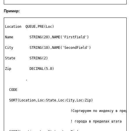
Пример:
Location  QUEUE,PRE(Loc)

Name        STRING(20),NAME('FirstField')

City        STRING(10),NAME('SecondField')

State       STRING(2)

Zip         DECIMAL(5.0)

          .

  CODE

  SORT(Location,Loc:State,Loc:City,Loc:Zip)

                                !Сортируем по индексу в предел
                                ! города в пределах штата
