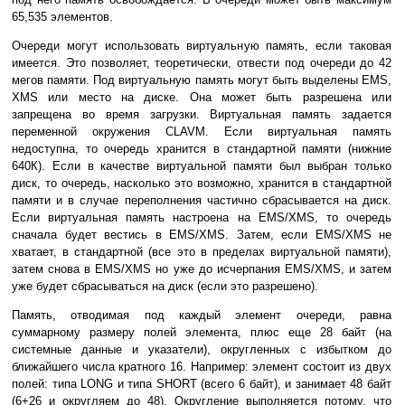
65,535 элементов.
Очереди могут использовать виртуальную память, если таковая
имеется. Это позволяет, теоретически, отвести под очереди до 42
мегов памяти. Под виртуальную память могут быть выделены EMS,
XMS или место на диске. Она может быть разрешена или
запрещена во время загрузки. Виртуальная память задается
переменной окружения CLAVM. Если виртуальная память
недоступна, то очередь хранится в стандартной памяти (нижние
640К). Если в качестве виртуальной памяти был выбран только
диск, то очередь, насколько это возможно, хранится в стандартной
памяти и в случае переполнения частично сбрасывается на диск.
Если виртуальная память настроена на EMS/XMS, то очередь
сначала будет вестись в EMS/XMS. Затем, если EMS/XMS не
хватает, в стандартной (все это в пределах виртуальной памяти),
затем снова в EMS/XMS но уже до исчерпания EMS/XMS, и затем
уже будет сбрасываться на диск (если это разрешено).
Память, отводимая под каждый элемент очереди, равна
суммарному размеру полей элемента, плюс еще 28 байт (на
системные данные и указатели), округленных с избытком до
ближайшего числа кратного 16. Например: элемент состоит из двух
полей: типа LONG и типа SHORT (всего 6 байт), и занимает 48 байт
(6+26 и округляем до 48). Округление выполняется потому, что