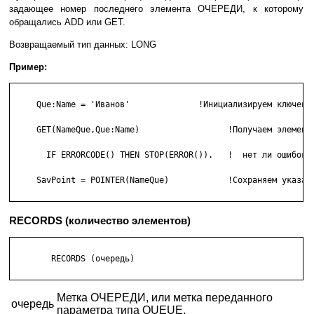
задающее номер последнего элемента ОЧЕРЕДИ, к которому
обращались ADD или GET.
Возвращаемый тип данных: LONG
Пример:
     Que:Name = 'Иванов'              !Инициализируем ключевое
     GET(NameQue,Que:Name)                  !Получаем элемент

       IF ERRORCODE() THEN STOP(ERROR()).   !  нет ли ошибок?

     SavPoint = POINTER(NameQue)            !Сохраняем указате
RECORDS (количество элементов)
        RECORDS (очередь) 

Метка ОЧЕРЕДИ, или метка переданного
очередь
параметра типа QUEUE.