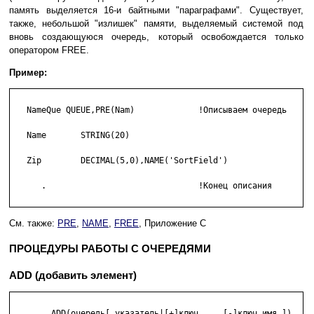
память выделяется 16-и байтными "параграфами". Существует,
также, небольшой "излишек" памяти, выделяемый системой под
вновь создающуюся очередь, который освобождается только
оператором FREE.
Пример:
   NameQue QUEUE,PRE(Nam)             !Описываем очередь

   Name       STRING(20)

   Zip        DECIMAL(5,0),NAME('SortField')

      .                               !Конец описания

См. также:
PRE
,
NAME
,
FREE
, Приложение C
ПРОЦЕДУРЫ РАБОТЫ С ОЧЕРЕДЯМИ
ADD (добавить элемент)
        ADD(очередь[,указатель|[+]ключ,....[-]ключ имя ]) 
