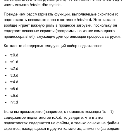
часть скрипта /etc/rc.d/rc.sysinit
.
Прежде чем рассматривать функции, выполняемые скриптом rc,
надо сказать несколько слов о каталоге /etc/rc.d
.
Этот каталог
вообще играет важную роль в процессе загрузки, поскольку он
содержит основные скрипты (программы на языке командного
процессора shell), служащие для организации процесса загрузки.
Каталог rc.d содержит следующий набор подкаталогов:
rc0.d
rc1.d
rc2.d
rc3.d
rc4.d
rc5.d
rc6.d
init.d
Если вы просмотрите (например, с помощью команды
)
ls -l
содержимое подкаталогов rcX.d, то увидите, что в этих
подкаталогах содержатся не файлы, а только ссылки на файлы
скриптов, находящиеся в других каталогах, а именно (за редким