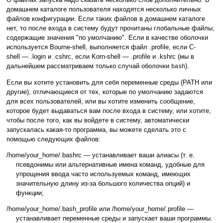
домашнем каталоге пользователя находятся несколько личных
файлов конфигурации. Если таких файлов в домашнем каталоге
нет, то после входа в систему будут прочитаны глобальные файлы,
содержащие значения "по умолчанию". Если в качестве оболочки
используется Bourne-shell, выполняется файл .profile, если C-
shell — .login и .cshrc, если Korn-shell — .profile и .kshrc (мы в
дальнейшем рассматриваем только случай оболочки
).
bash
Если вы хотите установить для себя переменные среды (PATH или
другие), отличающиеся от тех, которые по умолчанию задаются
для всех пользователей, или вы хотите изменить сообщение,
которое будет выдаваться вам после входа в систему, или хотите,
чтобы после того, как вы войдете в систему, автоматически
запускалась какая-то программа, вы можете сделать это с
помощью следующих файлов:
/home/your_home/.bashrc — устанавливает ваши алиасы (т. е.
псевдонимы или альтернативные имена команд, удобные для
упрощения ввода часто используемых команд, имеющих
значительную длину из-за большого количества опций) и
функции;
/home/your_home/.bash_profile или /home/your_home/.profile —
устанавливает переменные среды и запускает ваши программы.