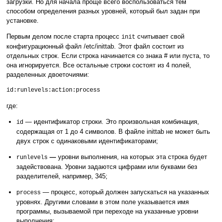
загрузки. Но для начала проще всего воспользоваться тем
способом определения разных уровней, который был задан при
установке.
Первым делом после старта процесс
считывает свой
init
конфигурационный файл /etc/inittab. Этот файл состоит из
отдельных строк. Если строка начинается со знака # или пуста, то
она игнорируется. Все остальные строки состоят из 4 полей,
разделенных двоеточиями:
id:runlevels:action:process
где:
— идентификатор строки. Это произвольная комбинация,
id
содержащая от 1 до 4 символов. В файле inittab не может быть
двух строк с одинаковыми идентификаторами;
—
уровни выполнения, на которых эта строка будет
runlevels
задействована. Уровни задаются цифрами или буквами без
разделителей, например, 345;
— процесс, который должен запускаться на указанных
process
уровнях. Другими словами в этом поле указывается имя
программы, вызываемой при переходе на указанные уровни
выполнения;