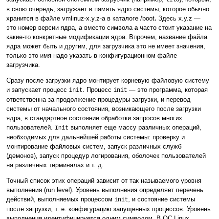
lilo
в свою очередь, загружает в память ядро системы, которое обычно
хранится в файле vmlinuz-x.y.z-a в каталоге /boot
.
Здесь x.y.z —
это номер версии ядра, а вместо символа
a
часто стоит указание на
какие-то конкретные модификации ядра. Впрочем, название файла
ядра может быть и другим, для загрузчика это не имеет значения,
только это имя надо указать в конфигурационном файле
загрузчика.
Сразу после загрузки ядро монтирует корневую файловую систему
и запускает процесс
. Процесс
— это программа, которая
init
init
ответственна за продолжение процедуры загрузки, и перевод
системы от начального состояния, возникающего после загрузки
ядра, в стандартное состояние обработки запросов многих
пользователей.
выполняет еще массу различных операций,
Init
необходимых для дальнейшей работы системы: проверку и
монтирование файловых систем, запуск различных служб
(демонов), запуск процедур логирования, оболочек пользователей
на различных терминалах и т. д.
Точный список этих операций зависит от так называемого уровня
выполнения (run level). Уровень выполнения определяет перечень
действий, выполняемых процессом
, и состояние системы
init
после загрузки, т. е. конфигурацию запущенных процессов. Уровень
выполнения идентифицируется одним символом. В ОС Linux