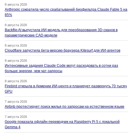
8 августа 2026
Anthropic сократила число срабатываний биофильтра Claude Fable 5 на
85%
8 августа 2026
Backflip AI выпустила ИИ-модель для преобразования 3D-сканов в
параметрические CAD-модели
8 августа 2026
Cloudflare запустила бета-версию браузера Kitesurf для ИИ-агентов
8 августа 2026
Интенсивные задания Claude Code могут расходовать в сотни раз
больше энергии, чем чат-запросы
8 августа 2026
Firebird открыла в Армении ИИ-центр и планирует развернуть 70 тысяч
GPU
7 августа 2026
Airbnb протестирует поиск жилья по запросам на естественном языке
7 августа 2026
Google показала офлайн-переводчик на Raspberry Pi 5 с локальной
Gemma 4