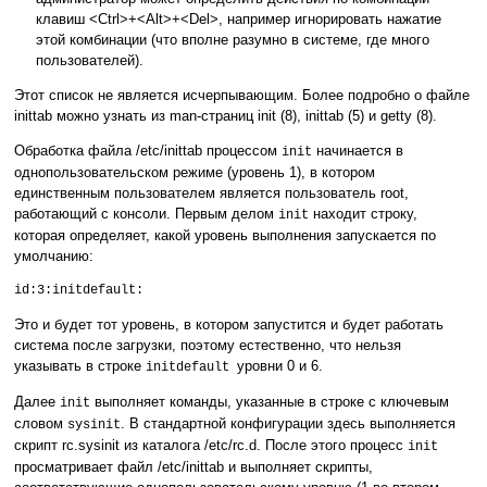
клавиш <Ctrl>+<Alt>+<Del>, например игнорировать нажатие
этой комбинации (что вполне разумно в системе, где много
пользователей).
Этот список не является исчерпывающим. Более подробно о файле
inittab можно узнать из man-страниц init (8), inittab (5) и getty (8).
Обработка файла /etc/inittab процессом
начинается в
init
однопользовательском режиме (уровень 1), в котором
единственным пользователем является пользователь root,
работающий с консоли. Первым делом
находит строку,
init
которая определяет, какой уровень выполнения запускается по
умолчанию:
id:3:initdefault:
Это и будет тот уровень, в котором запустится и будет работать
система после загрузки, поэтому естественно, что нельзя
указывать в строке
уровни 0 и 6.
initdefault
Далее
выполняет команды, указанные в строке с ключевым
init
словом
. В стандартной конфигурации здесь выполняется
sysinit
скрипт rc.sysinit из каталога /etc/rc.d. После этого процесс
init
просматривает файл /etc/inittab и выполняет скрипты,