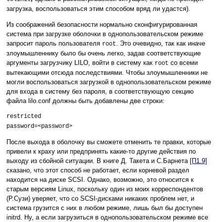
загрузка, воспользоваться этим способом вряд ли удастся).
Из соображений безопасности нормально сконфигурированная
система при загрузке оболочки в однопользовательском режиме
запросит пароль пользователя
. Это очевидно, так как иначе
root
злоумышленнику было бы очень легко, задав соответствующие
аргументы загрузчику LILO, войти в систему как
со всеми
root
вытекающими отсюда последствиями. Чтобы злоумышленники не
могли воспользоваться загрузкой в однопользовательском режиме
для входа в систему без пароля, в соответствующую секцию
файла lilo.conf должны быть добавлены две строки:
restricted
password=<password>
После выхода в оболочку вы сможете отменить те правки, которые
привели к краху или предпринять какие-то другие действия по
выходу из сбойной ситуации. В книге Д. Такета и С.Барнета
[П1.9]
сказано, что этот способ не работает, если корневой раздел
находится на диске SCSI. Однако, возможно, это относится к
старым версиям Linux, поскольку один из моих корреспондентов
(Р.Сузи) уверяет, что со SCSI-дисками никаких проблем нет, и
система грузится с них в любом режиме, лишь был бы доступен
initrd. Ну, а если загрузиться в однопользовательском режиме все