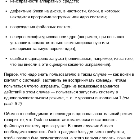
неисправности аппаратных средств;
дефектные блоки на диске, в частности, блоки, в которых
находится программа-загрузчик или ядро системы;
повреждения файловых систем;
неверно сконфигурированное ядро (например, при попытках
установить самостоятельно скомпилированную или
экспериментальную версию ядра);
ошибки в сценариях запуска (появившиеся, например, из-за того,
что вы внесли в эти сценарии какие-то исправления).
Первое, что надо знать пользователю в таком случае — как войти в
контакт с системой, заставить ее воспринимать команды, чтобы
попытаться что-то исправить. Один из возможных вариантов
действий в этом случае — попытаться запустить систему в
однопользовательском режиме, т. е. с уровнем выполнения 1
(см.
разд. 8.2
)
.
Обычно о необходимости перехода в однопользовательский режим
говорит то, что
не может автоматически восстановить
fsck
файловую систему при загрузке. В таких случаях бывает
необходимо запустить
в разделе /usr
,
для чего требуется,
fsck
чтобы раздел был размонтирован, а этого нельзя сделать, пока не