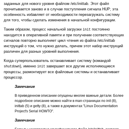
заданных для нового уровня файлом /etc/inittab. Этот файл
прочитывается заново и в случае поступления сигнала HUP; эта
особенность избавляет от необходимости перезагружать систему
для того, чтобы сделать изменения в начальной конфигурации.
Таким образом, процесс начальной загрузки
постоянно
init
находится в оперативной памяти и при получении соответствующих
сигналов повторно выполняет цикл чтения из файла /etc/inittab
инструкций о том, что нужно делать, причем этот набор инструкций
различен для разных уровней выполнения.
Когда суперпользователь останавливает систему (командой
), именно
завершает все другие исполняющиеся
shutdown
init
процессы, размонтирует все файловые системы и останавливает
процессор.
Замечание
В приведенном описании опущены многие важные детали. Более
подробное описание можно найти в man-страницах по init (8),
inittab (5) и getty (8), а также в документах "Linux Documentation
Project's Serial HOWTO".
Замечание