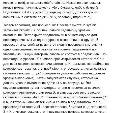
исключением), в каталоге /etc/rc.d/init.d
.
Названия этих ссылок
имеют имена, начинающиеся либо с буквы K, либо с буквы S.
Подкаталог init.d содержит по одному скрипту для каждой из
возможных в системе служб (NFS, sendmail, httpd и т. п.).
Теперь вспомним, что процесс
после скрипта rc.sysinit
init
запускает скрипт
rc
с опцией, равной заданному уровню
выполнения. Этот скрипт предназначен в общем случае для
перевода системы из одного уровня выполнения на другой. В
процессе начальной загрузки этот скрипт переводит систему из
однопользовательского режима на уровень, задаваемый по
умолчанию. Общий алгоритм работы rc состоит в следующем. При
переходе на уровень
X
сначала просматривается каталог rc
X
.d и
для всех ссылок, которые начинаются на K, вызываются файлы, на
которые идет ссылка, с опцией stop, т. е. осуществляется останов
соответствующих служб (которые не должны работать на данном
уровне выполнения). Затем запускаются службы, которые на
данном уровне выполнения должны быть запущены. Это
осуществляется путем последовательного просмотра ссылок,
которые начинаются с символа S, и запуска соответствующих
скриптов с опцией start. Из сказанного ясно, что буквы (символы) S
и K, с которых начинаются имена ссылок в подкаталогах rcX.d
,
происходят от start и kill, соответственно. Заметим еще, что после
S и K в именах ссылок стоят двузначные номера, которые служат