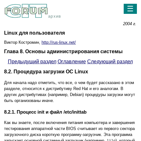
☰
архив
2004 г.
Linux для пользователя
Виктор Костромин,
http://rus-linux.net/
Глава 8. Основы администрирования системы
Предыдущий раздел
Оглавление
Следующий раздел
8.2. Процедура загрузки ОС Linux
Для начала надо отметить, что все, о чем будет рассказано в этом
разделе, относится к дистрибутиву Red Hat и его аналогам. В
других дистрибутивах (например, Debian) процедуры загрузки могут
быть организованы иначе.
8.2.1. Процесс init и файл /etc/inittab
Как вы знаете, после включения питания компьютера и завершения
тестирования аппаратной части BIOS считывает из первого сектора
загрузочного диска короткую программу-загрузчик. Эта программа
запускает основной системный загрузчик (например,
), который,