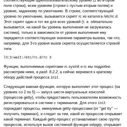
соответствующие однопользовательскому уровню (1 во втором
поле строки), всем уровням (строки с пустым вторым полем) и
уровню, заданному по умолчанию. В строке, соответствующей
уровню по умолчанию, вызывается скрипт rc из каталога /etc/rc.d.
Этот скрипт один и тот же для всех уровней (т. е. обязательно
вызывается, на какой бы уровень выполнения не загружалась
система), только в зависимости от уровня выполнения ему
передается соответствующее значение параметра вызова, так что,
например, для 3-го уровня вызов скрипта осуществляется строкой
типа
l3:3:wait:/etc/rc.d/rc 3
Функции, выполняемые скриптами rc.sysinit и rc мы подробно
рассмотрим ниже, в
разд. 8.2.2
, а сейчас вернемся к краткому
обзору действий процесса
.
init
Следующая важная функция, которую выполняет этот процесс (на
уровнях со 2 по 5) — запуск шести виртуальных консолей
(процессов getty), чтобы предоставить пользователям возможность
регистрироваться в системе с терминалов. Для этого
init
порождает процессы, именуемые getty-процессами (от "get tty" —
получить терминал), и следит за тем, какой из процессов открывает
какой терминал. Каждый getty-процесс устанавливает свою группу
процессов, используя вызов системной функции setpgrp, открывает