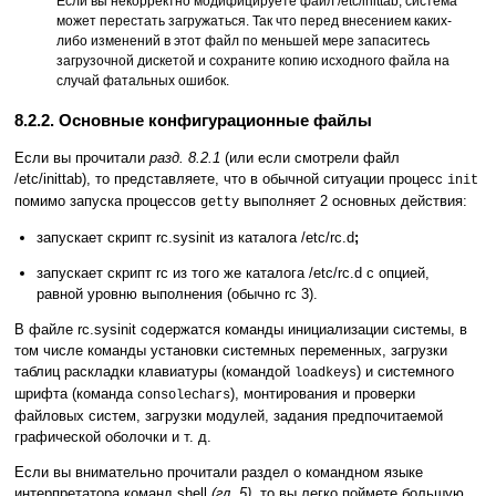
Если вы некорректно модифицируете файл /etc/inittab, система
может перестать загружаться. Так что перед внесением каких-
либо изменений в этот файл по меньшей мере запаситесь
загрузочной дискетой и сохраните копию исходного файла на
случай фатальных ошибок.
8.2.2. Основные конфигурационные файлы
Если вы прочитали
разд. 8.2.1
(или если смотрели файл
/etc/inittab), то представляете, что в обычной ситуации процесс
init
помимо запуска процессов
выполняет 2 основных действия:
getty
запускает скрипт rc.sysinit из каталога /etc/rc.d
;
запускает скрипт rc из того же каталога /etc/rc.d с опцией,
равной уровню выполнения (обычно rc 3).
В файле rc.sysinit содержатся команды инициализации системы, в
том числе команды установки системных переменных, загрузки
таблиц раскладки клавиатуры (командой
) и системного
loadkeys
шрифта (команда
), монтирования и проверки
consolechars
файловых систем, загрузки модулей, задания предпочитаемой
графической оболочки и т. д.
Если вы внимательно прочитали раздел о командном языке
интерпретатора команд shell
(гл. 5
)
, то вы легко поймете большую