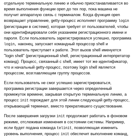
отдельную терминальную линию и обычно приостанавливается во
время выполнения функции open до тех пор, пока машина не
получит аппаратную связь с терминалом. Когда функция open
возвращает управление, getty-процесс исполняет программу
login
(регистрации в системе), которая требует от пользователей, чтобы
они идентифицировали себя указанием регистрационного имени и
пароля. Если пользователь зарегистрировался успешно, программа
наконец, запускает командный процессор shell и
login,
пользователь приступает к работе. Этот вызов shell именуется
"login shell" (регистрационный shell, регистрационный интерпретатор
команд). Процесс, связанный с shell, имеет тот же идентификатор,
что и начальный getty-процесс, поэтому login shell является
процессом, возглавляющим группу процессов.
Если пользователь не смог успешно зарегистрироваться,
программа регистрации завершается через определенный
промежуток времени, закрывая открытую терминальную линию, а
процесс
порождает для этой линии следующий getty-процесс,
init
открывающий терминал, вместо прекратившего существование.
После завершения загрузки
продолжает работать в фоновом
init
режиме, отслеживая изменения в состоянии системы. Например,
если будет подана команда
, позволяющая изменить
telinit
уровень выполнения, процесс
обеспечит выполнение команд,
init