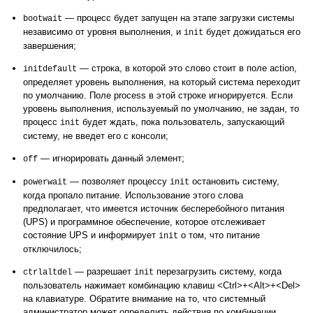
— процесс будет запущен на этапе загрузки системы
bootwait
независимо от уровня выполнения, и
будет дожидаться его
init
завершения;
— строка, в которой это слово стоит в поле action,
initdefault
определяет уровень выполнения, на который система переходит
по умолчанию. Поле process в этой строке игнорируется. Если
уровень выполнения, используемый по умолчанию, не задан, то
процесс
будет ждать, пока пользователь, запускающий
init
систему, не введет его с консоли;
— игнорировать данный элемент;
off
— позволяет процессу
остановить систему,
powerwait
init
когда пропало питание. Использование этого слова
предполагает, что имеется источник бесперебойного питания
(UPS) и программное обеспечение, которое отслеживает
состояние UPS и информирует
о том, что питание
init
отключилось;
— разрешает
перезагрузить систему, когда
ctrlaltdel
init
пользователь нажимает комбинацию клавиш <Ctrl>+<Alt>+<Del>
на клавиатуре. Обратите внимание на то, что системный
администратор может определить действия по комбинации