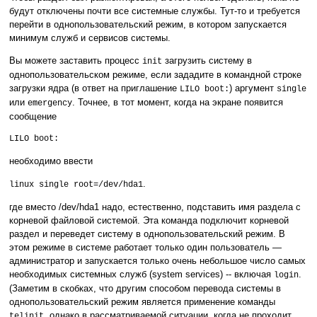
будут отключены почти все системные службы. Тут-то и требуется
перейти в однопользовательский режим, в котором запускается
минимум служб и сервисов системы.
Вы можете заставить процесс
загрузить систему в
init
однопользовательском режиме, если зададите в командной строке
загрузки ядра (в ответ на приглашение
) аргумент
LILO boot:
single
или
. Точнее, в тот момент, когда на экране появится
emergency
сообщение
LILO boot:
необходимо ввести
.
linux single root=/dev/hda1
где вместо /dev/hda1 надо, естественно, подставить имя раздела с
корневой файловой системой. Эта команда подключит корневой
раздел и переведет систему в однопользовательский режим. В
этом режиме в системе работает только один пользователь —
администратор и запускается только очень небольшое число самых
необходимых системных служб (system services) -- включая
.
login
(Заметим в скобках, что другим способом перевода системы в
однопользовательский режим является применение команды
,
однако в рассматриваемой ситуации, когда не проходит
telinit