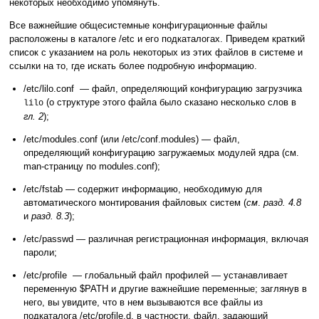
некоторых необходимо упомянуть.
Все важнейшие общесистемные конфигурационные файлы
расположены в каталоге /etc
и его подкаталогах. Приведем краткий
список с указанием на роль некоторых из этих файлов в системе и
ссылки на то, где искать более подробную информацию.
/etc/lilo.conf — файл, определяющий конфигурацию загрузчика
(о структуре этого файла было сказано несколько слов в
lilo
гл. 2
);
/etc/modules.conf (или /etc/conf.modules) — файл,
определяющий конфигурацию загружаемых модулей ядра (см.
man-страницу по modules.conf);
/etc/fstab — содержит информацию, необходимую для
автоматического монтирования файловых систем (
см
.
разд. 4.8
и
разд. 8.3
);
/etc/passwd — различная регистрационная информация, включая
пароли;
/etc/profile — глобальный файл профилей — устанавливает
переменную $PATH и другие важнейшие переменные; заглянув в
него, вы увидите, что в нем вызываются все файлы из
подкаталога /etc/profile.d, в частности, файл, задающий