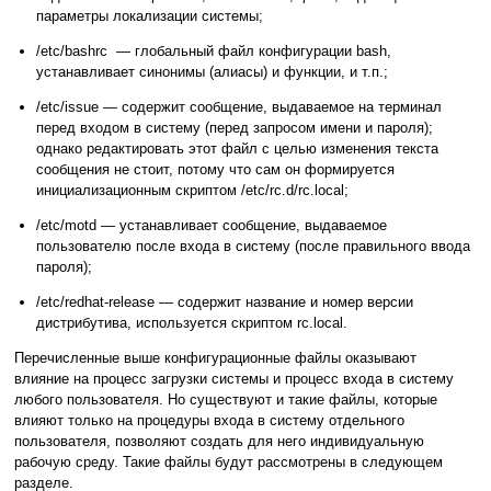
параметры локализации системы;
/etc/bashrc — глобальный файл конфигурации bash,
устанавливает синонимы (алиасы) и функции, и т.п.;
/etc/issue — содержит сообщение, выдаваемое на терминал
перед входом в систему (перед запросом имени и пароля);
однако редактировать этот файл с целью изменения текста
сообщения не стоит, потому что сам он формируется
инициализационным скриптом /etc/rc.d/rc.local;
/etc/motd — устанавливает сообщение, выдаваемое
пользователю после входа в систему (после правильного ввода
пароля);
/etc/redhat-release — содержит название и номер версии
дистрибутива, используется скриптом rc.local.
Перечисленные выше конфигурационные файлы оказывают
влияние на процесс загрузки системы и процесс входа в систему
любого пользователя. Но существуют и такие файлы, которые
влияют только на процедуры входа в систему отдельного
пользователя, позволяют создать для него индивидуальную
рабочую среду. Такие файлы будут рассмотрены в следующем
разделе.