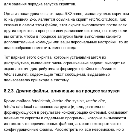
для задания порядка запуска скриптов.
Одна из последних ссылок вида SXXname, используемых скриптом
rc на уровнях 2–5, является ссылка на скрипт /etc/rc.d/rc.local. Как
сказано в самом этом файле, этот скрипт выполняется после всех
других скриптов в процессе инициализации системы, поэтому если
вы хотите, чтобы в процессе загрузки были выполнены какие-то
дополнительные команды или ваши персональные настройки, то их
целесообразно поместить именно сюда.
Тот вариант этого скрипта, который устанавливается из
дистрибутива, выполняет очень ограниченные задачи: выводит на
экран логотип дистрибутива и формирует файлы /etc/issue
и
/etc/issue.net, содержащие текст сообщений, выдаваемых
пользователю при входе в систему.
8.2.3. Другие файлы, влияющие на процесс загрузки
Кроме файлов /etc/inittab, /etc/rc.d/rc.sysinit, /etc/rc.d/rc,
/etc/rc.d/rc.local
на процесс загрузки (и, следовательно,
формирующуюся в результате конфигурацию системы), оказывают
влияние те скрипты и отдельные программы, которые вызываются
из только что перечисленных файлов, а также некоторые чисто
конфигурационные файлы. Рассмотреть их все невозможно, но о