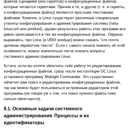
файлов сценариев (или скриптов) и конфигурационных файлов,
которые читаются скриптами. Причем и те, и другие (т. е. и скрипты,
и конфигурационные файлы) являются простыми текстовыми
файлами. Конечно, в Linux существуют различные специальные
утилиты конфигурирования и администрирования системы (типа
linuxconf или printtool), однако результаты работы этих программ все
равно записываются в тех же конфигурационных файлах. Образно
выражаясь, про Linux (и UNIX вообще) можно сказать "это почти
целиком обработчик текста". Если с самого начала помнить об этой
особенности, можно значительно легче освоить вопросы
системного администрирования Linux.
Кстати, если вы хотите облегчить себе работу по редактированию
конфигурационных файлов, сразу после инсталляции ОС Linux
установите программу Midnight Commander. Это существенно
облегчит вам поиск и редактирование конфигурационных файлов,
так как можно будет пользоваться встроенным редактором этой
программы (не говоря уж о том, что поиск нужного файла тоже
сильно облегчается).
8.1. Основные задачи системного
администрирования. Процессы и их
идентификаторы