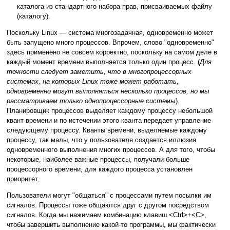
каталога из стандартного набора прав, присваиваемых файлу
(каталогу).
Поскольку Linux — система многозадачная, одновременно может
быть запущено много процессов. Впрочем, слово "одновременно"
здесь применено не совсем корректно, поскольку на самом деле в
каждый момент времени выполняется только один процесс. (
Для
точности следует заметить, что в многопроцессорных
системах, на которых Linux тоже может работать,
одновременно могут выполняться несколько процессов, но мы
рассматриваем только однопроцессорные системы
).
Планировщик процессов выделяет каждому процессу небольшой
квант времени и по истечении этого кванта передает управление
следующему процессу. Кванты времени, выделяемые каждому
процессу, так малы, что у пользователя создается иллюзия
одновременного выполнения многих процессов. А для того, чтобы
некоторые, наиболее важные процессы, получали больше
процессорного времени, для каждого процесса установлен
приоритет.
Пользователи могут "общаться" с процессами путем посылки им
сигналов. Процессы тоже общаются друг с другом посредством
сигналов. Когда мы нажимаем комбинацию клавиш <Ctrl>+<C>,
чтобы завершить выполнение какой-то программы, мы фактически