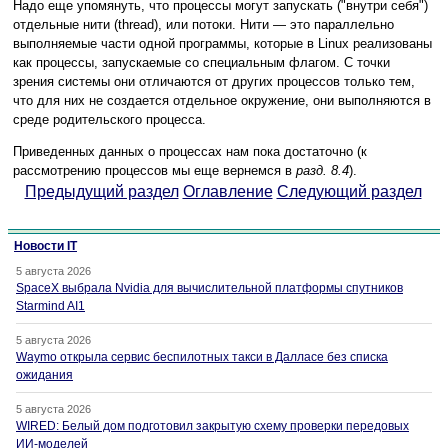
Надо еще упомянуть, что процессы могут запускать ("внутри себя")
отдельные нити (thread), или потоки. Нити — это параллельно
выполняемые части одной программы, которые в Linux реализованы
как процессы, запускаемые со специальным флагом. С точки
зрения системы они отличаются от других процессов только тем,
что для них не создается отдельное окружение, они выполняются в
среде родительского процесса.
Приведенных данных о процессах нам пока достаточно (к
рассмотрению процессов мы еще вернемся в
разд. 8.4
).
Предыдущий раздел
Оглавление
Следующий раздел
Новости IT
5 августа 2026
SpaceX выбрала Nvidia для вычислительной платформы спутников
Starmind AI1
5 августа 2026
Waymo открыла сервис беспилотных такси в Далласе без списка
ожидания
5 августа 2026
WIRED: Белый дом подготовил закрытую схему проверки передовых
ИИ-моделей