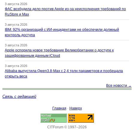
3 августа 2026
ФАС возбудила дело против Apple из-за неисполнения требований по
RuStore и Max
3 августа 2026
IBM: 92% организаций с ИИ-инцидентами не обеспечили должный
контроль доступа
3 августа 2026
Apple оспорила новое требование Великобритании о доступе к
зашифрованным данным iCloud
3 августа 2026
Alibaba выпустила Qwen3.8-Max с 2,4 трлн параметров и пообещала
открыть веса
Все новости →
Связь с редакцией
Главная
·
Наверх
CITForum © 1997–2026