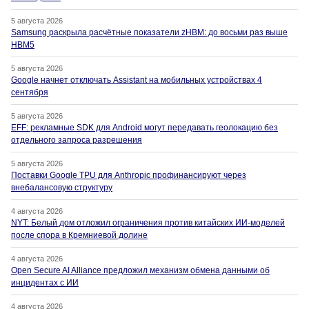
5 августа 2026
Samsung раскрыла расчётные показатели zHBM: до восьми раз выше
HBM5
5 августа 2026
Google начнет отключать Assistant на мобильных устройствах 4
сентября
5 августа 2026
EFF: рекламные SDK для Android могут передавать геолокацию без
отдельного запроса разрешения
5 августа 2026
Поставки Google TPU для Anthropic профинансируют через
внебалансовую структуру
4 августа 2026
NYT: Белый дом отложил ограничения против китайских ИИ-моделей
после спора в Кремниевой долине
4 августа 2026
Open Secure AI Alliance предложил механизм обмена данными об
инцидентах с ИИ
4 августа 2026