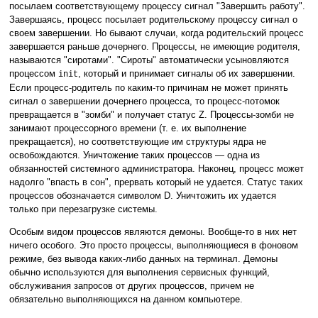
посылаем соответствующему процессу сигнал "Завершить работу".
Завершаясь, процесс посылает родительскому процессу сигнал о
своем завершении. Но бывают случаи, когда родительский процесс
завершается раньше дочернего. Процессы, не имеющие родителя,
называются "сиротами". "Сироты" автоматически усыновляются
процессом
, который и принимает сигналы об их завершении.
init
Если процесс-родитель по каким-то причинам не может принять
сигнал о завершении дочернего процесса, то процесс-потомок
превращается в "зомби" и получает статус Z. Процессы-зомби не
занимают процессорного времени (т. е. их выполнение
прекращается), но соответствующие им структуры ядра не
освобождаются. Уничтожение таких процессов — одна из
обязанностей системного администратора. Наконец, процесс может
надолго "впасть в сон", прервать который не удается. Статус таких
процессов обозначается символом D. Уничтожить их удается
только при перезагрузке системы.
Особым видом процессов являются демоны. Вообще-то в них нет
ничего особого. Это просто процессы, выполняющиеся в фоновом
режиме, без вывода каких-либо данных на терминал. Демоны
обычно используются для выполнения сервисных функций,
обслуживания запросов от других процессов, причем не
обязательно выполняющихся на данном компьютере.