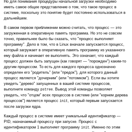
Но для понимания процедуры начальной загрузки необходимо
иметь самое общее представление о том, что такое процесс в
системе, поскольку это понятие будет постоянно использоваться в
дальнейшем.
В самом первом приближении можно считать, что процесс — это
загруженная в оперативную память программа. Но это не совсем
точно, правильнее было бы сказать, что "процесс выполняет
программу". Дело в том, что в Linux вначале запускается процесс,
который загружает в оперативную память программу из указанного
ему файла и начинает ее выполнять. Это означает, что каждый
процесс должен быть запущен (как говорят — "порожден") каким-то
другим процессом. То есть для каждого процесса однозначно
определен его "родитель" (или "предок"), для которого данный
процесс является "дочерним" (или "потомком"). Если вы хотите
увидеть "дерево" запущенных в вашей системе процессов,
выполните команду
. Вывод этой команды позволяет
pstree
увидеть, что "отцом" всех процессов в системе (или "корнем дерева
процессов") является процесс
, который первым запускается
init
после загрузки ядра.
Каждый процесс в системе имеет уникальный идентификатор —
PID, назначаемый процессу при запуске. Процесс с
идентификатором 1 выполняет программу
. Именно по этим
init