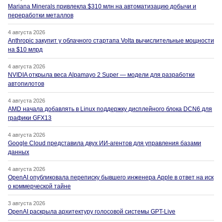
Mariana Minerals привлекла $310 млн на автоматизацию добычи и
переработки металлов
4 августа 2026
Anthropic закупит у облачного стартапа Volta вычислительные мощности
на $10 млрд
4 августа 2026
NVIDIA открыла веса Alpamayo 2 Super — модели для разработки
автопилотов
4 августа 2026
AMD начала добавлять в Linux поддержку дисплейного блока DCN6 для
графики GFX13
4 августа 2026
Google Cloud представила двух ИИ-агентов для управления базами
данных
4 августа 2026
OpenAI опубликовала переписку бывшего инженера Apple в ответ на иск
о коммерческой тайне
3 августа 2026
OpenAI раскрыла архитектуру голосовой системы GPT-Live