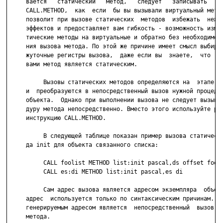
     вается   статический   метод,   следует   записывать   ин
     CALL.METHOD,  как  если  бы вы вызывали виртуальный метод
     позволит при вызове статических  методов  избежать  нежел
     эффектов и предоставляет вам гибкость - возможность измен
     тические методы на виртуальные и обратно без необходимост
     ния вызова метода. По этой же причине имеет смысл выбират
     жуточные регистры вызова,  даже если вы  знаете,  что  вы
     вами метод является статическим.

          Вызовы статических методов определяются на  этапе ко
     и  преобразуются в непосредственный вызов нужной процедур
     объекта.  Однако при выполнении вызова не следует вызыват
     дуру метода непосредственно. Вместо этого используйте рас
     инструкцию CALL.METHOD.

          В следующей таблице показан пример вызова статическо
     да init для объекта связанного списка:

          CALL foolist METHOD list:init pascal,ds offset fooli
          CALL es:di METHOD list:init pascal,es di

          Сам адрес вызова является адресом экземпляра  объект
     адрес  используется только по синтаксическим причинам. Фа
     генерируемым адресом является  непосредственный  вызов  п
     метода.
