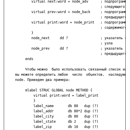
             virtual next:word = node_adv      ; подпрограмма

                                               ; следующего уз
             virtual prev:word = node_back     ; подпрограмма

                                               ; предыдущего у
             virtual print:word = node_print   ; подпрограмма

                                               ; содержимого у
             }

             node_next     dd ?                ; указатель сле
                                               ; узла

             node_prev     dd ?                ; указатель

                                               ; предыдущего у
          ends

          Чтобы можно  было использовать связанный список или 
     вы можете определить любое  число  объектов,  наследующих
     node. Приведем два примера:

          mlabel STRUC GLOBAL node METHOD {

              virtual print:word = label_print

              }

              label_name       db 80   dup (?)

              label_addr       db 80*2 dup (?)

              label_city       db 80   dup (?)

              label_state      db 2    dup (?)

              label_zip        db 10   dup (?)
