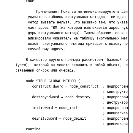
          ENDP

               Примечание: Пока вы не инициализируете в данных
           указатель таблицы виртуальных методов,  ни один вир
           метод вызвать нельзя. Это вызвано тем, что указател
           жает адрес ТВМ (из которой извлекается адрес нужной
           дуры виртуального метода). Таким образом, если вы н
           ализировали указатель на таблицу виртуальных методо
           вызов  виртуального  метода приведет к вызову по не
           случайному адресу.

          В качестве другого примера рассмотрим  базовый  объе
     (узел),  который вы можете включить в любой объект,  поме
     связанный список или очередь.

          node STRUC GLOBAL METHOD {

             construct:dword = node_construct  ; подпрограмма

                                               ; конструктора 
             destroy:dword = node_destroy      ; подпрограмма

                                               ; деструктора у
             init:dword = node_init            ; подпрограмма

                                               ; инициализации
             deinit:dword = node_deinit        ; подпрограмма

                                               ; деинициализац
          routine
