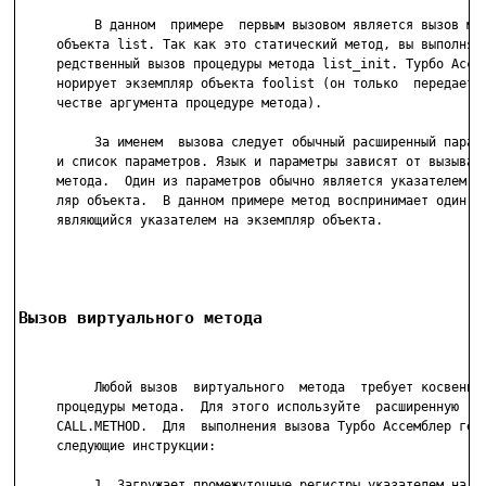
          В данном  примере  первым вызовом является вызов мет
     объекта list. Так как это статический метод, вы выполняет
     редственный вызов процедуры метода list_init. Турбо Ассем
     норирует экземпляр объекта foolist (он только  передается
     честве аргумента процедуре метода).

          За именем  вызова следует обычный расширенный параме
     и список параметров. Язык и параметры зависят от вызываем
     метода.  Один из параметров обычно является указателем на
     ляр объекта.  В данном примере метод воспринимает один  п
     являющийся указателем на экземпляр объекта.

Вызов виртуального метода
          Любой вызов  виртуального  метода  требует косвенног
     процедуры метода.  Для этого используйте  расширенную  ин
     CALL.METHOD.  Для  выполнения вызова Турбо Ассемблер гене
     следующие инструкции:

          1. Загружает промежуточные регистры указателем на ТВ