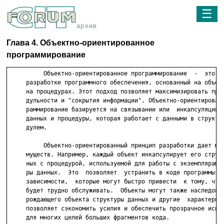
☰
архив
Глава 4. Объектно-ориентированное
программирование
          Объектно-ориентированное программирование  -  это  п
     разработке программного обеспечения, основанный на объект
     на процедурах. Этот подход позволяет максимизировать прин
     дульности и "сокрытия информации". Объектно-ориентированн
     раммирование базируется на связывании или  инкапсуляции  
     данных и процедуры, которая работает с данными в структур
     дулем.

          Объектно-ориентированный принцип разработки дает мно
     муществ. Например, каждый объект инкапсулирует его структ
     ных с процедурой, используемой для работы с экземплярами 
     ры данных.  Это  позволяет  устранить в коде программы вн
     зависимости,  которые могут быстро привести  к тому, что 
     будет трудно обслуживать.  Объекты могут также наследоват
     рождающего объекта структуры данных и другие  характерист
     позволяет сэкономить усилия и обеспечить прозрачное испол
     для многих целей больших фрагментов кода.
