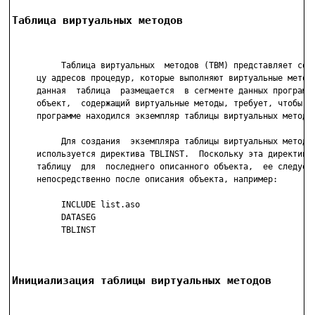
Таблица виртуальных методов
          Таблица виртуальных  методов (ТВМ) представляет собо
     цу адресов процедур, которые выполняют виртуальные методы
     данная  таблица  размещается  в сегменте данных программы
     объект,  содержащий виртуальные методы, требует, чтобы гд
     программе находился экземпляр таблицы виртуальных методов
          Для создания  экземпляра таблицы виртуальных методов
     используется директива TBLINST.  Поскольку эта директива 
     таблицу  для  последнего описанного объекта,  ее следует 
     непосредственно после описания объекта, например:

          INCLUDE list.aso

          DATASEG

          TBLINST

Инициализация таблицы виртуальных методов