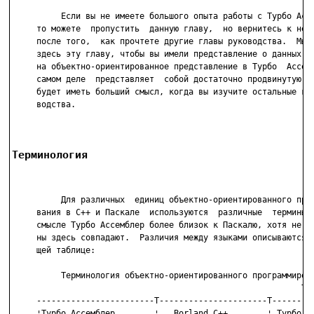
          Если вы не имеете большого опыта работы с Турбо Ассе
     то можете  пропустить  данную главу,  но вернитесь к ней 
     после того,  как прочтете другие главы руководства.  Мы  
     здесь эту главу, чтобы вы имели представление о данных ср
     на объектно-ориентированное представление в Турбо  Ассемб
     самом деле  представляет  собой достаточно продвинутую те
     будет иметь больший смысл, когда вы изучите остальные гла
     водства.

Терминология
          Для различных  единиц объектно-ориентированного прог
     вания в C++ и Паскале  используются  различные  термины. 
     смысле Турбо Ассемблер более близок к Паскалю, хотя не вс
     ны здесь совпадают.  Различия между языками описываются в
     щей таблице:

          Терминология объектно-ориентированного программирова
                                                           Таб
     ------------------------T----------------------T---------
     ¦Турбо Ассемблер        ¦   Borland C++        ¦ Турбо Па