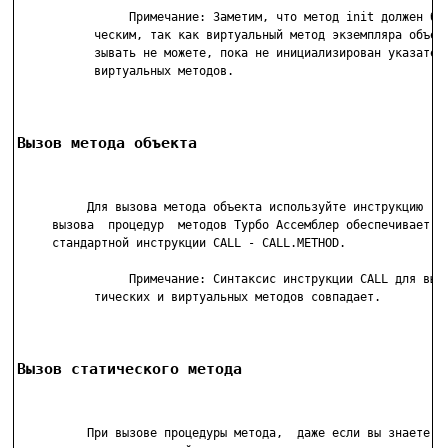
                Примечание: Заметим, что метод init должен быт
           ческим, так как виртуальный метод экземпляра объект
           зывать не можете, пока не инициализирован указатель
           виртуальных методов.

Вызов метода объекта
          Для вызова метода объекта используйте инструкцию  CA
     вызова  процедур  методов Турбо Ассемблер обеспечивает ра
     стандартной инструкции CALL - CALL.METHOD.

                Примечание: Синтаксис инструкции CALL для вызо
           тических и виртуальных методов совпадает.

Вызов статического метода
          При вызове процедуры метода,  даже если вы знаете, ч