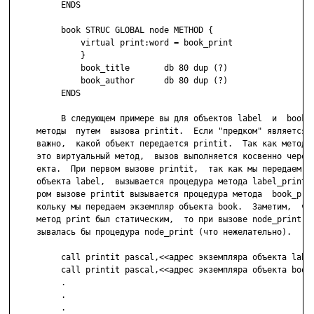
          ENDS

          book STRUC GLOBAL node METHOD {

              virtual print:word = book_print

              }

              book_title       db 80 dup (?)

              book_author      db 80 dup (?)

          ENDS

          В следующем примере вы для объектов label  и  book  
     методы  путем  вызова printit.  Если "предком" является n
     важно,  какой объект передается printit.  Так как метод п
     это виртуальный метод,  вызов выполняется косвенно через 
     екта.  При первом вызове printit,  так как мы передаем  э
     объекта label,  вызывается процедура метода label_print. 
     ром вызове printit вызывается процедура метода  book_prin
     кольку мы передаем экземпляр объекта book.  Заметим,  что
     метод print был статическим,  то при вызове node_print вс
     зывалась бы процедура node_print (что нежелательно).

          call printit pascal,<<адрес экземпляра объекта label
          call printit pascal,<<адрес экземпляра объекта book>
          .

          .

          .
