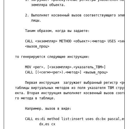
             земпляра объекта.

          2. Выполняет косвенный вызов соответствующего элемен
             лицы.

          Таким образом, когда вы задаете:

          CALL <экземпляр> METHOD <объект>:<метод> USES <seg>:
          <вызов_проц>

     то генерируются следующие инструкции:

          MOV <рег>, [<экземпляр>.<указатель_ТВМ>]

          CALL [(<сегм><рег>).<метод>] <вызыв_проц>

          Первая инструкция  загружает выбранный регистр <рег>
     таблицы виртуальных методов из поля указателя ТВМ структу
     екта. Вторая инструкция выполняет косвенный вызов соответ
     го метода в таблице.

          Например, вызов в виде:

          CALL es:di method list:insert uses ds:bx pascal,es d
                 dx,es cx
