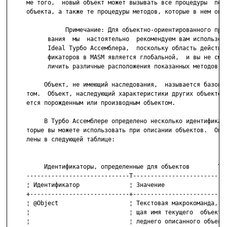
     ме того,  новый объект может вызывать все процедуры  поро
     объекта, а также те процедуры методов, которые в нем опис
                Примечание: Для объектно-ориентированного прог
           вания  мы  настоятельно  рекомендуем вам использова
           Ideal Турбо Ассемблера,  поскольку область действия
           фикаторов в MASM является глобальной,  и вы не смож
           личить различные расположения показанных методов.

          Объект, не имеющий наследования,  называется базовым
     том.  Объект, наследующий характеристики других объектов,
     ется порожденным или производным объектом.

          В Турбо Ассемблере определено несколько идентификато
     торые вы можете использовать при описании объектов.  Они 
     лены в следующей таблице:

          Идентификаторы, определенные для объектов        Таб
     -----------------------------T---------------------------
     ¦ Идентификатор              ¦ Значение                  
     +----------------------------+---------------------------
     ¦ @Object                    ¦ Текстовая макрокоманда, со
     ¦                            ¦ щая имя текущего  объекта 
     ¦                            ¦ леднего описанного объекта