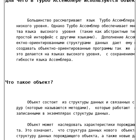
Для чего в Турбо Ассемблере используются объект
          Большинство рассматривают  язык  Турбо Ассемблера,  
     низкого уровня. Однако Турбо Ассемблер обеспечивает многи
     тва языка  высокого  уровня  (такие как абстрактные типы 
     простой интерфейс с другими языками).  Дополнение Ассембл
     ектно-ориентированными структурами  данных  дает  ему воз
     создавать объектно-ориентированные программы так  же  лег
     это делается на языках высокого уровня,  с сохранением ск
     гибкости языка Ассемблера.

Что такое объект?
          Объект состоит  из структуры данных и связанных с не
     дур (которые называются методами),  которые работают  с  
     записанными в экземплярах структуры данных.

          Объект может  наследовать характеристики порождающег
     та. Это означает,  что структура данных нового  объекта  
     структуру данных порождающего объекта, а также новые данн