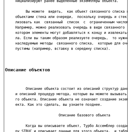
     нициализируют ранее выделенные экземпляры объекта.

          Вы можете  видеть,  как объект связанного списка нас
     объектами стека или очереди,  поскольку очередь и стек мо
     лизовать как  связанный  список  с  ограниченным числом о
     Например, можно реализовать очередь в виде связанного  сп
     котором элементы могут добавляться к концу и извлекаться 
     ла. Если вы таким образом реализуете очередь,  то нужно з
     наследуемые методы  связанного списка,  которые для очере
     пустимы (например, вставку в середину списка).

Описание объектов