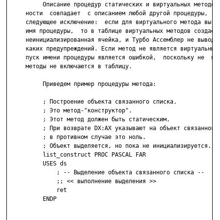
          Описание процедур статических и виртуальных методов 
     ности  совпадает  с описанием любой другой процедуры,  но
     следующее исключение:  если для виртуального метода вы  о
     имя процедуры,  то в таблице виртуальных методов создаетс
     неинициализированная ячейка, и Турбо Ассемблер не выводит
     каких предупреждений. Если метод не является виртуальным,
     пуск имени процедуры является ошибкой,  поскольку не  вир
     методы не включаются в таблицу.

          Приведем пример процедуры метода:

          ; Построение объекта связанного списка.

          ; Это метод-"конструктор".

          ; Этот метод должен быть статическим.

          ; При возврате DX:AX указывают на объект связанного 
          ; в противном случае это ноль.

          ; Объект выделяется, но пока не инициализируется.

          list_construct PROC PASCAL FAR

          USES ds

              ; -- Выделение объекта связанного списка --

              ;; << выполнение выделения >>

              ret

          ENDP
