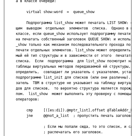
     а в классе очереди:

          virtual show:word  =  queue_show

          Подпрограмма list_show может печатать LIST SHOW: с п
     щим  выводом  отдельных  элементов  списка.  Однако в пор
     классе, если queue_show использует подпрограмму печати, о
     на печатать собственный заголовок QUEUE SHOW: и использов
     _show только как механизм последовательного прохода по  с
     печати отдельных элементов. list_show может определить пе
     мый ей тип структуры и в зависимости от этого  печатать з
     списка.  Если  подпрограмма  для list_show посмотрит на у
     таблицы виртуальных методов передаваемой ей структуры, он
     определить,  совпадает ли указатель с указателем, установ
     подпрограмме list_init для списков (или они различны).  Е
     затель  ТВМ в структуре не указывает на таблицу виртуальн
     дов для списков,  то вероятно структура является порожден
     пом.  list_show  может выполнить эту проверку с помощью с
     операторов:

          cmp     [([es:di]).@mptr_list],offset @TableAddr_LIS
          jne     @@not_a_list  ; пропустить печать заголовка 
                  ; Если мы попали сюда, то это список, и след
                  ; распечатать его заголовок.
