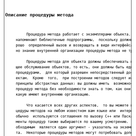
Описание процедуры методa
          Процедура метода работает с экземплярами объекта.  О
     напоминают библиотечные подпрограммы,  поскольку должны и
     рошо  определенный вызов и возвращать в виде интерфейса з
     но знание внутренней организации процедуры метода не треб
          Процедуры метода для объекта должны обеспечивать исч
     щее обслуживание объектов, то есть, они должны быть единс
     процедурами,  для который разрешен непосредственный досту
     ектам.  Кроме  того,  при построении методов следует испо
     принципы абстрактных данных: вы должны иметь  возможность
     процедур метода без необходимости знать о том, как они ра
     какую имеют внутреннюю организацию.

          Что касается всех других аспектов,  то вы можете пис
     цедуры методов на любом известном вам языке или  интерфей
     обычно  используются соглашения по вызову C++ или Паскаля
     менты процедур также выбираются по вашему усмотрению.  Об
     обходимым  является один аргумент - указатель на экземпля
     та.  Некоторые процедуры методов могут потребовать дополн