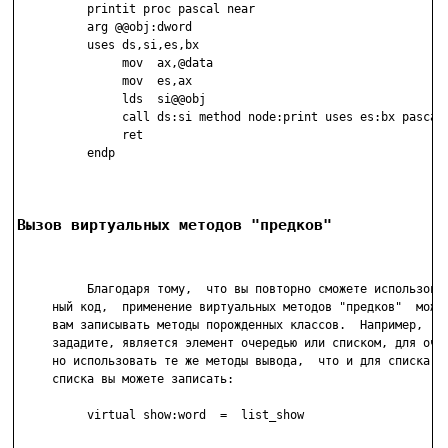
          printit proc pascal near

          arg @@obj:dword

          uses ds,si,es,bx

               mov  ax,@data

               mov  es,ax

               lds  si@@obj

               call ds:si method node:print uses es:bx pascal,
               ret

          endp

Вызов виртуальных методов "предков"
          Благодаря тому,  что вы повторно сможете использоват
     ный код,  применение виртуальных методов "предков"  может
     вам записывать методы порожденных классов.  Например,  по
     зададите, является элемент очередью или списком, для очер
     но использовать те же методы вывода,  что и для списка.  
     списка вы можете записать:

          virtual show:word  =  list_show
