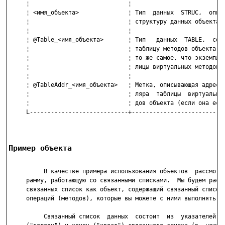
     ¦                            ¦                           
     ¦ <имя_объекта>              ¦ Тип  данных  STRUC,  описы
     ¦                            ¦ структуру данных объекта. 
     ¦                            ¦                           
     ¦ @Table_<имя_объекта>       ¦ Тип   данных  TABLE,  соде
     ¦                            ¦ таблицу методов объекта. Э
     ¦                            ¦ то же самое, что экземпляр
     ¦                            ¦ лицы виртуальных методов. 
     ¦                            ¦                           
     ¦ @TableAddr_<имя_объекта>   ¦ Метка, описывающая адрес э
     ¦                            ¦ ляра  таблицы  виртуальных
     ¦                            ¦ дов объекта (если она есть
     L----------------------------+---------------------------
Пример объекта
          В качестве примера использования объектов  рассмотри
     рамму, работающую со связанными списками.  Мы будем рассм
     связанных список как объект, содержащий связанный список 
     операций (методов), которые вы можете с ними выполнять.

          Связанный список  данных  состоит  из  указателей  н