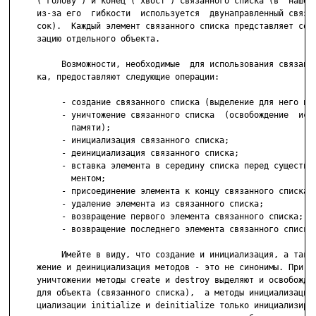
     ("голову") и конец ("хвост") связанного списка (в  нашем 
     из-за его  гибкости  используется  двунаправленный связан
     сок).  Каждый элемент связанного списка представляет собо
     зацию отдельного объекта.

          Возможности, необходимые  для использования связанно
     ка, предоставляют следующие операции:

          - создание связанного списка (выделение для него пам
          - уничтожение связанного списка  (освобождение  испо
            памяти);

          - инициализация связанного списка;

          - деинициализация связанного списка;

          - вставка элемента в середину списка перед существую
            ментом;

          - присоединение элемента к концу связанного списка;

          - удаление элемента из связанного списка;

          - возвращение первого элемента связанного списка;

          - возвращение последнего элемента связанного списка.
          Имейте в виду, что создание и инициализация, а также
     жение и деинициализация методов - это не синонимы. При со
     уничтожении методы create и destroy выделяют и освобождаю
     для объекта (связанного списка),  а методы инициализации 
     циализации initialize и deinitialize только инициализирую