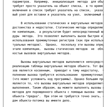
     параметров.  Например,  инициализация  метода  для объект
     требует просто указатель на объект списка,  в то время ка
     включения в список требует указатель на список,  указател
     вый узел для вставки и указатель на узел,  включаемый пос
          В использовании статических и виртуальных методов  е
     достоинства и недостатки. Статические методы определяются
     пе компиляции,  а результатом будет непосредственный вызо
     дуры  метода.  Это позволяет выполнить вызов быстрее и не
     использования промежуточных регистров (как при использова
     туальных методов).  Однако,  поскольку эти вызовы определ
     этапе компиляции,  вызовы статических методов  не  облада
     костью вызовов виртуальных методов.

          Вызовы виртуальных методов выполняются непосредствен
     реализацию таблицы виртуальных методов объекта. Тот факт,
     зов является косвенным,  приводит к тому недостатку,  что
     полнении вызова требуется использование  промежуточных  р
     (что может усложнить код программы). Однако большим преим
     является то, что вызовы виртуальных методов определяются 
     выполнения. Таким образом, вы можете выполнять вызовы вир
     методов для порожденного объекта с помощью вызова  метода
     объекта-"предка".  При этом не требуется точно знать, с к
     дом объекта-потомка вы имеете дело.
