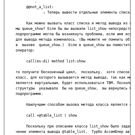
              .

          @@not_a_list:

                  ; Теперь вывести отдельные элементы списка.

          Как можно вызвать класс списка и метод вывода из под
     мы queue_show? Если бы вы вызвали list_show непосредствен
     подпрограмме могла бы возникнуть проблема, если имя испол
     для вывода метода изменилось. (Вы можете не помнить об из
     в  вызове  queue_show.)  Если в queue_show вы поместите с
     оператор:

          call(es:di) method list:show

     то получите бесконечный цикл,  поскольку,  хотя список за
     класс, для которого вызывается метод вывода, так как мето
     является виртуальным, будет использоваться ТВМ. Поскольку
     структуры  указывала  бы на queue_show,  вы вернулись бы 
     подпрограмме.

          Наилучшим способом вызова метода класса является сле
          call +@table_list | show

          Поскольку при описании класса list_show было задано 
     чение элемента вывода @table_list,  Турбо Ассемблер автом