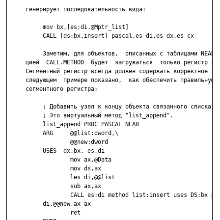
     генерирует последовательность вида:

          mov bx,[es:di.@Mptr_list]

          CALL [ds:bx.insert] pascal,es di,es dx,es cx

          Заметим, для объектов,  описанных с таблицами NEAR, 
     цией  CALL.METHOD  будет  загружаться  только регистр сме
     Сегментный регистр всегда должен содержать корректное зна
     следующем  примере показано,  как обеспечить правильную у
     сегментного регистра:

          ; Добавить узел к концу объекта связанного списка.

          ; Это виртуальный метод "list_append".

          list_append PROC PASCAL NEAR

          ARG     @@list:dword,\

                  @@new:dword

          USES  dx,bx, es,di

                  mov ax,@Data

                  mov ds,ax

                  les di,@@list

                  sub ax,ax

                  CALL es:di method list:insert uses DS:bx pas
          di,@@new,ax ax

                  ret
