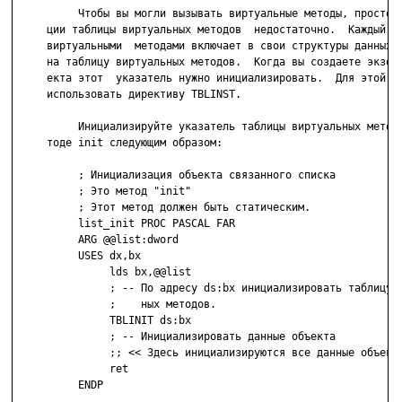
          Чтобы вы могли вызывать виртуальные методы, простой 
     ции таблицы виртуальных методов  недостаточно.  Каждый  о
     виртуальными  методами включает в свои структуры данных у
     на таблицу виртуальных методов.  Когда вы создаете экземп
     екта этот  указатель нужно инициализировать.  Для этой це
     использовать директиву TBLINST.

          Инициализируйте указатель таблицы виртуальных методо
     тоде init следующим образом:

          ; Инициализация объекта связанного списка

          ; Это метод "init"

          ; Этот метод должен быть статическим.

          list_init PROC PASCAL FAR

          ARG @@list:dword

          USES dx,bx

               lds bx,@@list

               ; -- По адресу ds:bx инициализировать таблицу в
               ;    ных методов.

               TBLINIT ds:bx

               ; -- Инициализировать данные объекта

               ;; << Здесь инициализируются все данные объекта
               ret

          ENDP
