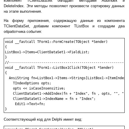
компонент TClientDataSet обладает методами AddIndex и
DeleteIndex. Эти методы позволяют произвести сортировку данных
на этапе выполнения.
На форму приложения, содержащую данные из компонента
TClientDataSet, добавим компонент TListBox и создадим два
обработчика события:
void __fastcall TForm1::FormCreate(TObject *Sender)

{

ListBox1->Items=ClientDataSet1->FieldList;

}

//------------------------------------------------------------
void __fastcall TForm1::ListBox1Click(TObject *Sender)

{

  AnsiString fn=ListBox1->Items->Strings[ListBox1->ItemIndex];
    TIndexOptions opts;

    opts << ixCaseInsensitive;

    ClientDataSet1->AddIndex(fn + "Index", fn , opts, "", "",0
    ClientDataSet1->IndexName = fn + "Index";

     Edit1->Text=fn;

Соответствующий код для Delphi имеет вид: