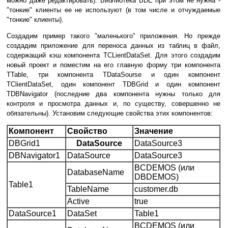
можно даже редактировать). Библиотека BDE при этом не нужна -
"тонкие" клиенты ее не используют (в том числе и отчуждаемые
"тонкие" клиенты).
Создадим пример такого "маленького" приложения. Но прежде
создадим приложение для переноса данных из таблиц в файл,
содержащий кэш компонента TCLientDataSet. Для этого создадим
новый проект и поместим на его главную форму три компонента
TTable, три компонента TDataSourse и один компонент
TClientDataSet, один компонент TDBGrid и один компонент
TDBNavigator (последние два компонента нужны только для
контроля и просмотра данных и, по существу, совершенно не
обязательны). Установим следующие свойства этих компонентов:
Компонент
Свойство
Значение
DBGrid1
DataSource
DataSource3
DBNavigator1
DataSource
DataSource3
BCDEMOS (или
DatabaseName
DBDEMOS)
Table1
TableName
customer.db
Active
true
DataSource1
DataSet
Table1
BCDEMOS (или