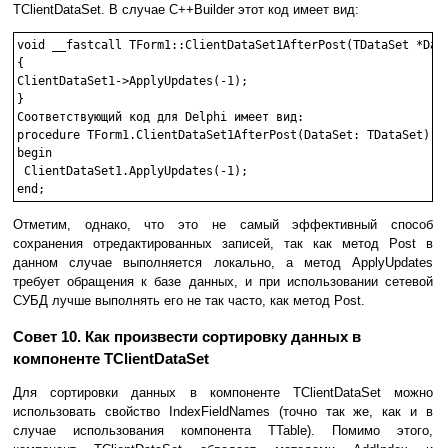
TClientDataSet. В случае C++Builder этот код имеет вид:
void __fastcall TForm1::ClientDataSet1AfterPost(TDataSet *Data
{

ClientDataSet1->ApplyUpdates(-1);

}

Соответствующий код для Delphi имеет вид:

procedure TForm1.ClientDataSet1AfterPost(DataSet: TDataSet);

begin

 ClientDataSet1.ApplyUpdates(-1);

Отметим, однако, что это не самый эффективный способ
сохранения отредактированных записей, так как метод Post в
данном случае выполняется локально, а метод ApplyUpdates
требует обращения к базе данных, и при использовании сетевой
СУБД лучше выполнять его не так часто, кaк метод Post.
Совет 10. Как произвести сортировку данных в
компоненте TClientDataSet
Для сортировки данных в компоненте TClientDataSet можно
использовать свойство IndexFieldNames (точно так же, как и в
случае использования компонента TTable). Помимо этого,