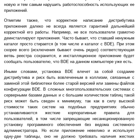
новую и тем самым нарушить работоспособность использующих ее
приложений.
Отметим также, что корректное написание дистрибутива
приложения далеко не всегда является гарантией дальнейшей
корректной его работы. Например, не все пользователи грамотно
деинсталлируют приложения. Часто бывает, что ставший ненужным
каталог просто стирается (в том числе и каталог с BDE). При этом
скорее всего (исключения бывают очень редко) соответствующая
ветвь реестра сохранится, и инсталляционное приложение будет
сообщать пользователю, что BDE на данном компьютере уже есть.
Иными словами, установка BDE влечет за собой создаиие
дистрибутива и риск быть вовлеченным в коллизии, связанные с
заменой этой библиотеки более старой версией или замены файлов
конфигурации BDE. В сложных многопользовательских системах с
серверными базами данных и с большим количеством таблиц такой
риск может быть сведен к минимуму, так как в силу высокой
стоимости таких систем на подобных предприятиях обычно
устанавливаются жесткие корпоративные правила для
пользователей, в том числе запрещающие несанкционированную
установку программного обеспечения без ведома системного
адлминистратора. Но если приложение невелико и использует
одну-две таблицы, оно не должно требовать наличия жестких