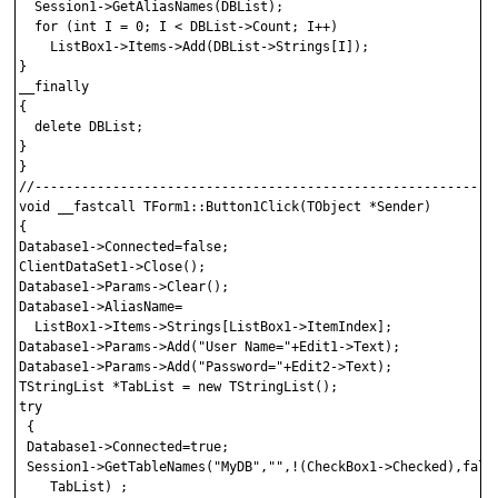
  Session1->GetAliasNames(DBList);

  for (int I = 0; I < DBList->Count; I++)

    ListBox1->Items->Add(DBList->Strings[I]);

}

__finally

{

  delete DBList;

}

}

//------------------------------------------------------------
void __fastcall TForm1::Button1Click(TObject *Sender)

{

Database1->Connected=false;

ClientDataSet1->Close();

Database1->Params->Clear();

Database1->AliasName=

  ListBox1->Items->Strings[ListBox1->ItemIndex];

Database1->Params->Add("User Name="+Edit1->Text);

Database1->Params->Add("Password="+Edit2->Text);

TStringList *TabList = new TStringList();

try

 {

 Database1->Connected=true;

 Session1->GetTableNames("MyDB","",!(CheckBox1->Checked),false
    TabList) ;
