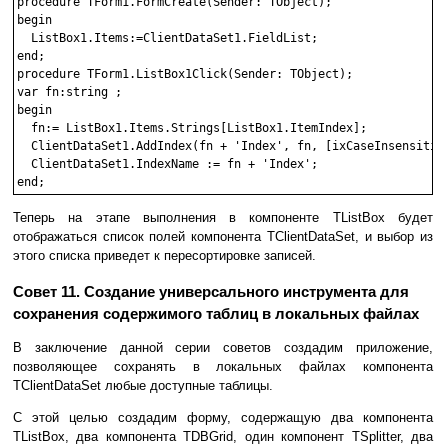
procedure TForm1.FormCreate(Sender: TObject);

begin

  ListBox1.Items:=ClientDataSet1.FieldList;

end;

procedure TForm1.ListBox1Click(Sender: TObject);

var fn:string ;

begin

  fn:= ListBox1.Items.Strings[ListBox1.ItemIndex];

  ClientDataSet1.AddIndex(fn + 'Index', fn, [ixCaseInsensitive
  ClientDataSet1.IndexName := fn + 'Index';

Теперь на этапе выполнения в компоненте TListBox будет
отображаться список полей компонента TClientDataSet, и выбор из
этого списка приведет к пересортировке записей.
Совет 11. Создание универсального инструмента для
сохранения содержимого таблиц в локальных файлах
В заключение данной серии советов создадим приложение,
позволяющее сохранять в локальных файлах компонента
TClientDataSet любые доступные таблицы.
С этой целью создадим форму, содержащую два компонента
TListBox, два компонента TDBGrid, один компонент TSplitter, два