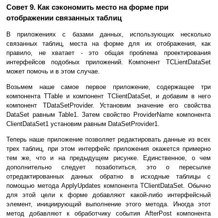
Совет 9. Как сэкономить место на форме при
отображении связанных таблиц
В приложениях с базами данных, использующих несколько
связанных таблиц, места на форме для их отображения, как
правило, не хватает - это общая проблема проектирования
интерфейсов подобных приложений. Компонент TCLientDataSet
может помочь и в этом случае.
Возьмем наше самое первое приложение, содержащее три
компонента TTable и компонент TClientDataSet, и добавим в него
компонент TDataSetProvider. Установим значение его свойства
DataSet равным Table1. Затем свойство ProviderName компонента
ClientDataSet1 установим равным DataSetProvider1.
Теперь наше приложение позволяет редактировать данные из всех
трех таблиц, при этом интерфейс приложения окажется примерно
тем же, что и на предыдущем рисунке. Единственное, о чем
дополнительно следует позаботиться, это о пересылке
отредактированных данных обратно в исходные таблицы с
помощью метода ApplyUpdates компонента TClientDataSet. Обычно
для этой цели к форме добавляют какой-либо интерфейсный
элемент, инициирующий выполнение этого метода. Иногда этот
метод добавляют к обработчику события AfterPost компонента