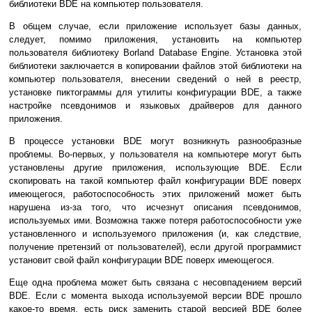
библиотеки BDE на компьютер пользователя.
В общем случае, если приложение использует базы данных,
следует, помимо приложения, установить на компьютер
пользователя библиотеку Borland Database Engine. Установка этой
библиотеки заключается в копировании файлов этой библиотеки на
компьютер пользователя, внесении сведений о ней в реестр,
установке пиктограммы для утилиты конфигурации BDE, а также
настройке псевдонимов и языковых драйверов для данного
приложения.
В процессе установки BDE могут возникнуть разнообразные
проблемы. Во-первых, у пользователя на компьютере могут быть
установлены другие приложения, использующие BDE. Если
скопировать на такой компьютер файл конфигурации BDE поверх
имеющегося, работоспособность этих приложений может быть
нарушена из-за того, что исчезнут описания псевдонимов,
используемых ими. Возможна также потеря работоспособности уже
установленного и используемого приложения (и, как следствие,
получение претензий от пользователей), если другой программист
установит свой файл конфигурации BDE поверх имеющегося.
Еще одна проблема может быть связана с несовпадением версий
BDE. Если с момента выхода используемой версии BDE прошло
какое-то время, есть риск заменить старой версией BDE более