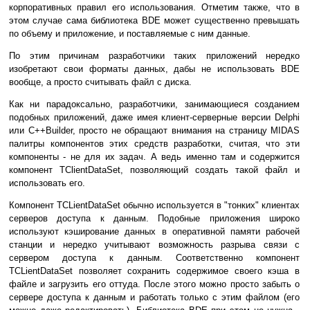
корпоративных правил его использования. Отметим также, что в
этом случае сама библиотека BDE может существенно превышать
по объему и приложение, и поставляемые с ним данные.
По этим причинам разработчики таких приложений нередко
изобретают свои форматы данных, дабы не использовать BDE
вообще, а просто считывать файл с диска.
Как ни парадоксально, разработчики, занимающиеся созданием
подобных приложений, даже имея клиент-серверные версии Delphi
или C++Builder, просто не обращают внимания на страницу MIDAS
палитры компонентов этих средств разработки, считая, что эти
компоненты - не для их задач. А ведь именно там и содержится
компонент TClientDataSet, позволяющий создать такой файл и
использовать его.
Компонент TCLientDataSet обычно используется в "тонких" клиентах
серверов доступа к данным. Подобные приложения широко
используют кэширование данных в оперативной памяти рабочей
станции и нередко учитывают возможность разрыва связи с
сервером доступа к данным. Соответственно компонент
TCLientDataSet позволяет сохранить содержимое своего кэша в
файле и загрузить его оттуда. После этого можно просто забыть о
сервере доступа к данным и работать только с этим файлом (его