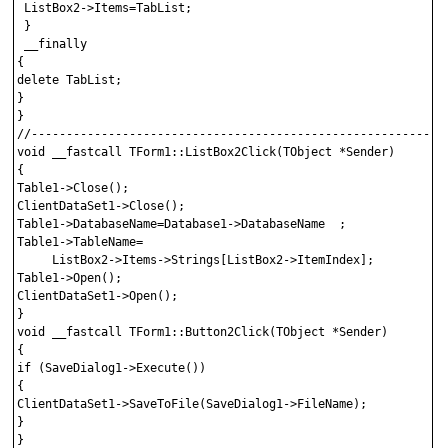
 ListBox2->Items=TabList;

 }

 __finally

{

delete TabList;

}

}

//-----------------------------------------------------------

void __fastcall TForm1::ListBox2Click(TObject *Sender)

{

Table1->Close();

ClientDataSet1->Close();

Table1->DatabaseName=Database1->DatabaseName  ;

Table1->TableName=

     ListBox2->Items->Strings[ListBox2->ItemIndex];

Table1->Open();

ClientDataSet1->Open();

}

void __fastcall TForm1::Button2Click(TObject *Sender)

{

if (SaveDialog1->Execute())

{

ClientDataSet1->SaveToFile(SaveDialog1->FileName);

}

}
