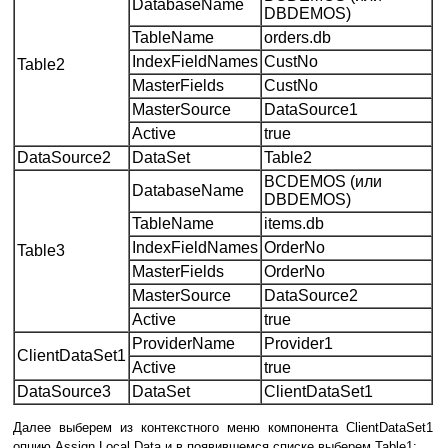
DatabaseName
DBDEMOS)
TableName
orders.db
IndexFieldNames
CustNo
Table2
MasterFields
CustNo
MasterSource
DataSource1
Active
true
DataSource2
DataSet
Table2
BCDEMOS (или
DatabaseName
DBDEMOS)
TableName
items.db
IndexFieldNames
OrderNo
Table3
MasterFields
OrderNo
MasterSource
DataSource2
Active
true
ProviderName
Provider1
ClientDataSet1
Active
true
DataSource3
DataSet
ClientDataSet1
Далее выберем из контекстного меню компонента ClientDataSet1
опцию Assign Local Data и в появившемся списке выберем Table1: