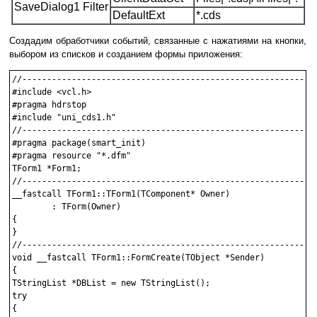
SaveDialog1 Filter
DefaultExt
*.cds
Создадим обработчики событий, связанные с нажатиями на кнопки,
выбором из списков и созданием формы приложения:
//------------------------------------------------------------
#include <vcl.h>

#pragma hdrstop

#include "uni_cds1.h"

//------------------------------------------------------------
#pragma package(smart_init)

#pragma resource "*.dfm"

TForm1 *Form1;

//------------------------------------------------------------
__fastcall TForm1::TForm1(TComponent* Owner)

        : TForm(Owner)

{

}

//----------------------------------------------------------

void __fastcall TForm1::FormCreate(TObject *Sender)

{

TStringList *DBList = new TStringList();

try

{
