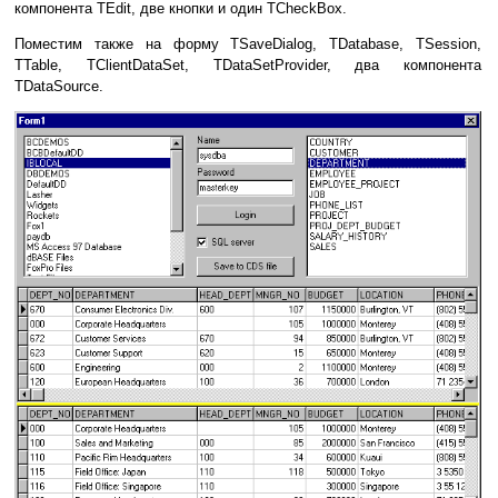
компонента TEdit, две кнопки и один TCheckBox.
Поместим также на форму TSaveDialog, TDatabase, TSession,
TTable, TClientDataSet, TDataSetProvider, два компонента
TDataSource.