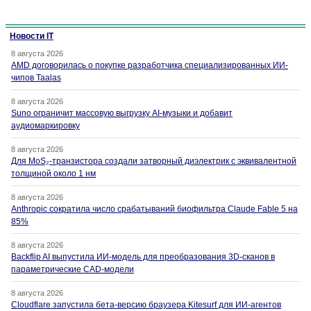
Новости IT
8 августа 2026
AMD договорилась о покупке разработчика специализированных ИИ-
чипов Taalas
8 августа 2026
Suno ограничит массовую выгрузку AI-музыки и добавит
аудиомаркировку
8 августа 2026
Для MoS₂-транзистора создали затворный диэлектрик с эквивалентной
толщиной около 1 нм
8 августа 2026
Anthropic сократила число срабатываний биофильтра Claude Fable 5 на
85%
8 августа 2026
Backflip AI выпустила ИИ-модель для преобразования 3D-сканов в
параметрические CAD-модели
8 августа 2026
Cloudflare запустила бета-версию браузера Kitesurf для ИИ-агентов