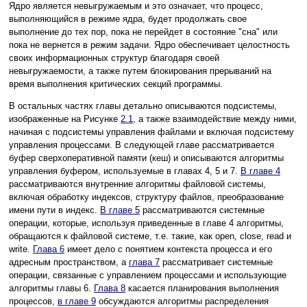
Ядро является невыгружаемым и это означает, что процесс,
выполняющийся в режиме ядра, будет продолжать свое
выполнение до тех пор, пока не перейдет в состояние "сна" или
пока не вернется в режим задачи. Ядро обеспечивает целостность
своих информационных структур благодаря своей
невыгружаемости, а также путем блокирования прерываний на
время выполнения критических секций программы.
В остальных частях главы детально описываются подсистемы,
изображенные на Рисунке
2.1
, а также взаимодействие между ними,
начиная с подсистемы управления файлами и включая подсистему
управления процессами. В следующей главе рассматривается
буфер сверхоперативной памяти (кеш) и описываются алгоритмы
управления буфером, используемые в главах 4, 5 и 7.
В главе 4
рассматриваются внутренние алгоритмы файловой системы,
включая обработку индексов, структуру файлов, преобразование
имени пути в индекс.
В главе 5
рассматриваются системные
операции, которые, используя приведенные в главе 4 алгоритмы,
обращаются к файловой системе, т.е. такие, как open, close, read и
write.
Глава 6
имеет дело с понятием контекста процесса и его
адресным пространством, а
глава 7
рассматривает системные
операции, связанные с управлением процессами и использующие
алгоритмы главы 6.
Глава 8
касается планирования выполнения
процессов,
в главе 9
обсуждаются алгоритмы распределения