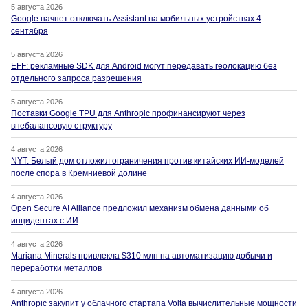
5 августа 2026
Google начнет отключать Assistant на мобильных устройствах 4
сентября
5 августа 2026
EFF: рекламные SDK для Android могут передавать геолокацию без
отдельного запроса разрешения
5 августа 2026
Поставки Google TPU для Anthropic профинансируют через
внебалансовую структуру
4 августа 2026
NYT: Белый дом отложил ограничения против китайских ИИ-моделей
после спора в Кремниевой долине
4 августа 2026
Open Secure AI Alliance предложил механизм обмена данными об
инцидентах с ИИ
4 августа 2026
Mariana Minerals привлекла $310 млн на автоматизацию добычи и
переработки металлов
4 августа 2026
Anthropic закупит у облачного стартапа Volta вычислительные мощности