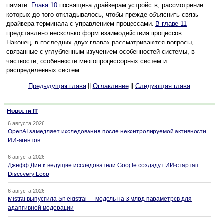
памяти.
Глава 10
посвящена драйверам устройств, рассмотрение
которых до того откладывалось, чтобы прежде объяснить связь
драйвера терминала с управлением процессами.
В главе 11
представлено несколько форм взаимодействия процессов.
Наконец, в последних двух главах рассматриваются вопросы,
связанные с углубленным изучением особенностей системы, в
частности, особенности многопроцессорных систем и
распределенных систем.
Предыдущая глава
||
Оглавление
||
Следующая глава
Новости IT
6 августа 2026
OpenAI замедляет исследования после неконтролируемой активности
ИИ-агентов
6 августа 2026
Джефф Дин и ведущие исследователи Google создадут ИИ-стартап
Discovery Loop
6 августа 2026
Mistral выпустила Shieldstral — модель на 3 млрд параметров для
адаптивной модерации