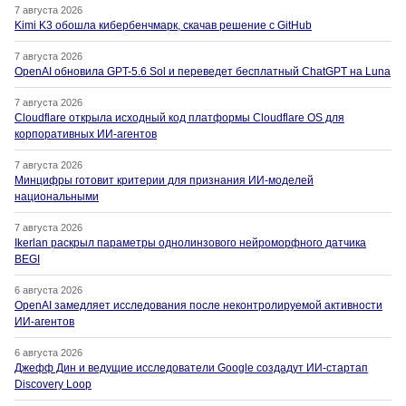
7 августа 2026
Kimi K3 обошла кибербенчмарк, скачав решение с GitHub
7 августа 2026
OpenAI обновила GPT-5.6 Sol и переведет бесплатный ChatGPT на Luna
7 августа 2026
Cloudflare открыла исходный код платформы Cloudflare OS для
корпоративных ИИ-агентов
7 августа 2026
Минцифры готовит критерии для признания ИИ-моделей
национальными
7 августа 2026
Ikerlan раскрыл параметры однолинзового нейроморфного датчика
BEGI
6 августа 2026
OpenAI замедляет исследования после неконтролируемой активности
ИИ-агентов
6 августа 2026
Джефф Дин и ведущие исследователи Google создадут ИИ-стартап
Discovery Loop