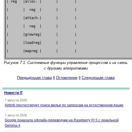
| reg   |alloc- |       |        |                           
|       |  reg  |       |        |                           
|       |attach-|       |        |                           
|       |  reg  |       |        |                           
|       |growreg|       |        |                           
|       |loadreg|       |        |                           
|       |mapreg |       |        |                           
Рисунок 7.1. Системные функции управления процессом и их связь
с другими алгоритмами
Предыдущая глава
||
Оглавление
||
Следующая глава
Новости IT
7 августа 2026
Airbnb протестирует поиск жилья по запросам на естественном языке
7 августа 2026
Google показала офлайн-переводчик на Raspberry Pi 5 с локальной
Gemma 4