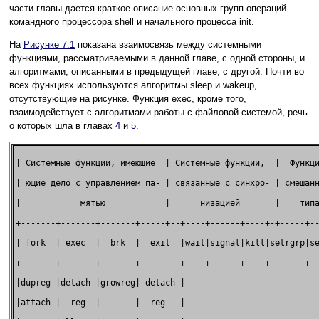
части главы дается краткое описание основных групп операций
командного процессора shell и начального процесса init.
На
Рисунке 7.1
показана взаимосвязь между системными
функциями, рассматриваемыми в данной главе, с одной стороны, и
алгоритмами, описанными в предыдущей главе, с другой. Почти во
всех функциях используются алгоритмы sleep и wakeup,
отсутствующие на рисунке. Функция exec, кроме того,
взаимодействует с алгоритмами работы с файловой системой, речь
о которых шла в главах
4
и
5
.
| Системные функции, имеющие  | Системные функции,  |  Функци
| ющие дело с управлением па- | связанные с синхро- | смешанн
|            мятью            |      низацией       |    типа
+-------+-------+-------+-----+--+----+------+----+-+-----+--
| fork  | exec  |  brk  |  exit  |wait|signal|kill|setrgrр|se
+-------+-------+-------+--------+----+------+----+-------+--
|dupreg |detach-|growreg| detach-|                           
|attach-|  reg  |       |  reg   |                           